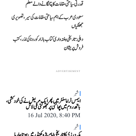
قدرتی سیاحتی مقامات کا پتا لگانے والے معلم
سعودی عرب کے اہم سیاحتی مقامات کی سیر، تصویری
جھلکیاں
دہلی: تاریخی ہفتہ واری کتاب بازار کورونا کی نذر، کتب
فروش پریشان
ADVERTISEMENT
شہر
ایمس ٹراما سنٹر میں پھر ایک مریض نے کی خودکشی،
باتھ روم میں پھانسی پر جھولتی ملی لاش
16 Jul 2020, 8:40 PM
شہر
مکہ درزی کا تاریخی امام باڑہ کھنڈر میں ہوتا جا رہا