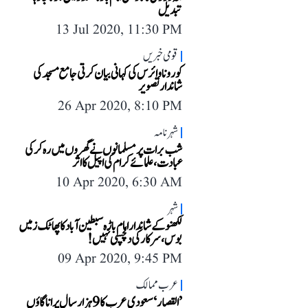
تبدیل
13 Jul 2020, 11:30 PM
قومی خبریں
کورونا وائرس کی کہانی بیان کرتی جامع مسجد کی
شاندار تصویر
26 Apr 2020, 8:10 PM
شہرنامہ
شب برات پر مسلمانوں نے گھروں میں رہ کر کی
عبادت ، علمائے کرام کی اپیل کا اثر
10 Apr 2020, 6:30 AM
شہر
لکھنو کے شاندار امام باڑہ سبطین آباد کا پھاٹک زمیں
بوس، سرکار کی دلچسپی نہیں!
09 Apr 2020, 9:45 PM
عرب ممالک
’القصار‘ سعودی عرب کا 9 ہزار سال پرانا گاؤں