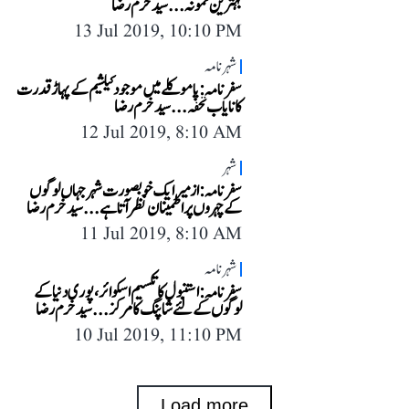
بہترین نمونہ...سید خرم رضا
13 Jul 2019, 10:10 PM
شہرنامہ
سفر نامہ: پاموکلے میں موجود کیلشیم کے پہاڑ قدرت
کا نایاب تحفہ... سید خرم رضا
12 Jul 2019, 8:10 AM
شہر
سفر نامہ: ازمیر ایک خوبصورت شہر جہاں لوگوں
کے چہروں پر اطمینان نظر آتا ہے... سید خرم رضا
11 Jul 2019, 8:10 AM
شہرنامہ
سفر نامہ: استنبول کا تکسیم اسکوائر، پوری دنیا کے
لوگوں کے لئے شاپنگ کا مرکز... سید خرم رضا
10 Jul 2019, 11:10 PM
Load more