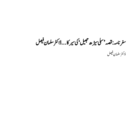
سفرنامہ: قصہ ’سلی سیڑھ جھیل‘ کی سیر کا... ڈاکٹر سلمان فیصل
ڈاکٹر سلمان فیصل