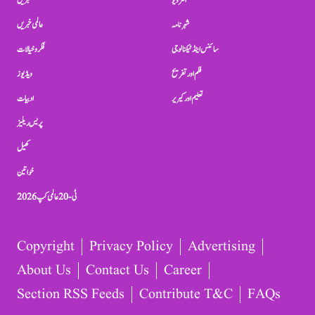
انٹرویو
خبریں
شہرنامہ
عالمی خبریں
سائنس اینڈ ٹیکنالوجی
فکر و خیالات
فلم اور تفریح
ویڈیوز
تعلیم اور کیریر
ادبیات
پریس ریلیز
کھیل
خواتین
ٹی-20 عالمی کپ 2026
Copyright
Privacy Policy
Advertising
About Us
Contact Us
Career
Section RSS Feeds
Contribute T&C
FAQs