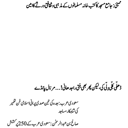
ممبئی: جامع مسجد کا کتب خانہ مسلمانوں کے مذہبی و ثقافتی ورثے کا امین
ڈھلّی کِلّی دِلّی کی، لیکن پھر بھی بنتی راجدھانی!... مرنال پانڈے
سعودی عرب: جدہ کی تین صدی پرانی اسلامی فن تعمیر
کی شاہکار مساجد
صالح بن عبد الرحمٰن: سعودی عرب کے 250 پرکشش