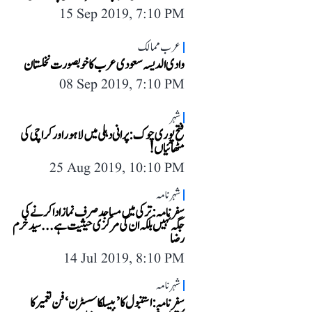
15 Sep 2019, 7:10 PM
عرب ممالک
وادی الدیسہ سعودی عرب کا خوبصورت نخلستان
08 Sep 2019, 7:10 PM
شہر
فتح پوری چوک: پرانی دہلی میں لاہور اور کراچی کی
مٹھائیاں!
25 Aug 2019, 10:10 PM
شہرنامہ
سفرنامہ: ترکی میں مساجد صرف نماز ادا کرنے کی
جگہ نہیں بلکہ ان کی مرکزی حیثیت ہے... سید خرم
رضا
14 Jul 2019, 8:10 PM
شہرنامہ
سفرنامہ: استنبول کا ’بیسلکا سسٹرن‘ فن تعمیر کا