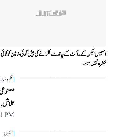
اسپیس ایکس کے راکٹ کے چاند سے ٹکرانے کی پیش گوئی، زمین کو کوئی
خطرہ نہیں: ناسا
فکر و خیا
مصنوعی 
تلاش...پ
11 PM
انٹرویو