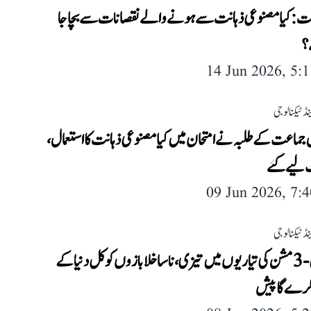
ت: کیا مصنوعی ذہانت سے ہونے والے نقصانات سے بچا جا
؟
14 Jun 2026, 5:
ڈ ٹیکنالوجی
جماعت کے طلبہ نے امتحان میں کیا مصنوعی ذہانت کا استعمال،
ٹ لیے گئے
09 Jun 2026, 7:
ڈ ٹیکنالوجی
آرٹیمس-3 مشن کی تیاریوں میں تیزی، ناسا خلابازوں کو کل دنیا کے
کرے گا پیش