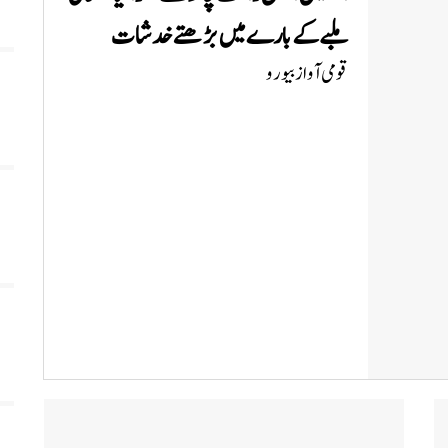
ملبے کے بارے میں بڑھتے خدشات
قومی آواز بیورو