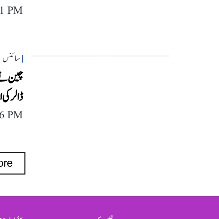
11 PM
سائنس
چین نے 
ڈالر کی
46 PM
ore