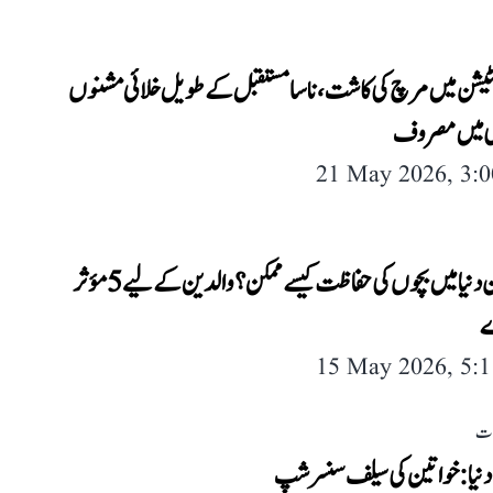
سٹیشن میں مرچ کی کاشت، ناسا مستقبل کے طویل خلائی مشنوں
ی میں مصروف
21 May 2026, 3:
آن لائن دنیا میں بچوں کی حفاظت کیسے ممکن؟ والدین کے لیے 5 مؤثر
15 May 2026, 5:
لات
دنیا: خواتین کی سیلف سنسرشپ