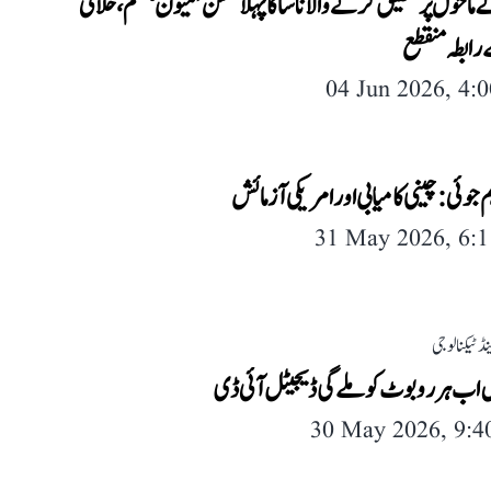
ماحول پر تحقیق کرنے والا ناسا کا پہلا مشن ’میون‘ ختم، خلائی
رابطہ منقطع
04 Jun 2026, 4:
م جوئی: چینی کامیابی اور امریکی آزمائش
31 May 2026, 6:
ڈ ٹیکنالوجی
 اب ہر روبوٹ کوملے گی ڈیجیٹل آئی ڈی
30 May 2026, 9: