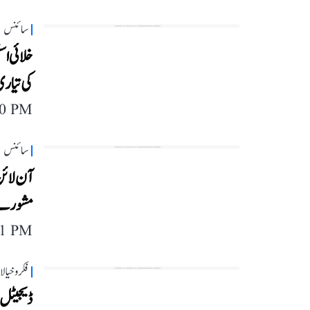
سائنس
خلائی ا
کی تیار
00 PM
سائنس
مشورے
11 PM
فکر و خیا
ڈیجیٹل 