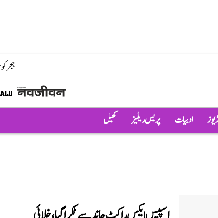
ہجر کو
ڈیوز
ادبیات
پریس ریلیز
کھیل
اسپیس ایکس راکٹ چاند سے ٹکرا گیا، خلائی