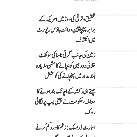
ADVERTISEMENT
تحقیق و ترقی کی دوڑ میں امریکہ کے
برابر پہنچا چین، وائٹ ہاؤس رپورٹ
میں انکشاف
زمین کی جانب گرتی ناسا کی سوئفٹ
خلائی دوربین کو بچانے کا مشن، زیادہ
بلند مدار میں پہنچانے کی کوشش
چلتے ای رکشہ کے اچانک بند ہونے کا
معاملہ، حکومت نے چینی ایپ پر لگائی
روک
اسمارٹ ڈریسنگ: زخم کا درد کم کرنے