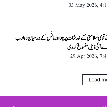
03 May 2026, 4:
قومی سلامتی کے خدشات پر میٹا اور مانُس کے درمیان دو ارب
 اے آئی ڈیل منسوخ کر دی
29 Apr 2026, 7:
Load m