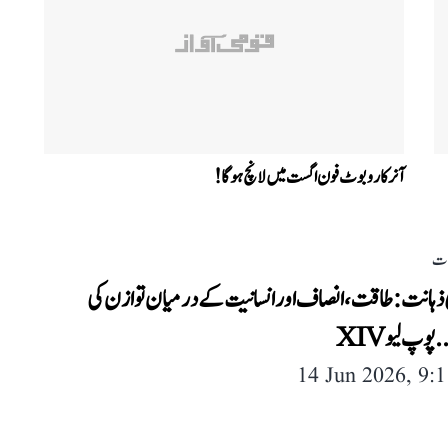
آنر کا روبوٹ فون اگست میں لانچ ہوگا!
لات
ذہانت: طاقت، انصاف اور انسانیت کے درمیان توازن کی
وپ لیو XIV
14 Jun 2026, 9: