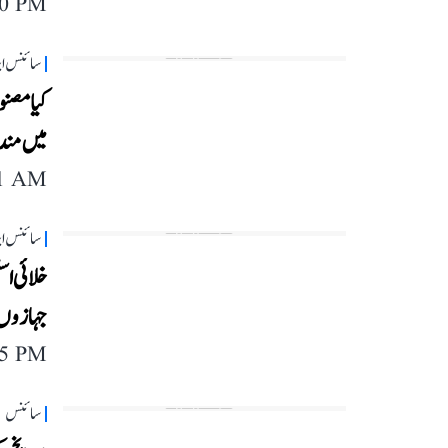
20 PM
سائنس این
کیا مصنو
میں مندی
11 AM
سائنس این
خلائی اس
جہازوں 
45 PM
سائنس