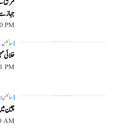
مریخ کے 
جہاز سے 
00 PM
سائنس
خلائی مہ
11 PM
سائنس این
چین میں
40 AM