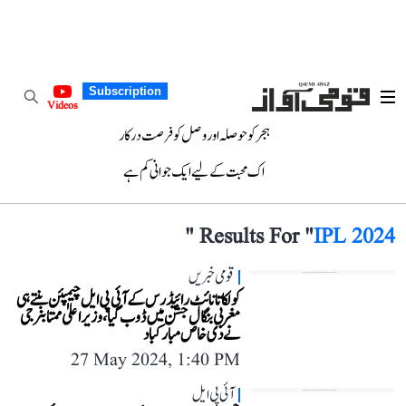
Subscription
Videos
ہجر کو حوصلہ اور وصل کو فرصت درکار
اک محبت کے لیے ایک جوانی کم ہے
"
Results For "
IPL 2024
قومی خبریں
کولکاتا نائٹ رائیڈرس کے آئی پی ایل چیمپئن بنتے ہی
مغربی بنگال جشن میں ڈوب گیا، وزیر اعلیٰ ممتا بنرجی
نے دی خاص مبارکباد
27 May 2024, 1:40 PM
آئی پی ایل