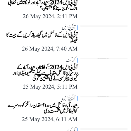
آئی پی ایل 2024: حیدرآباد اور کولکاتا میں خطابی
جنگ، کون بنے گا چیمپئن؟
26 May 2024, 2:41 PM
آئی پی ایل
آئی پی ایل کے فائنل میں گیندباز کریں گے جیت کا
فیصلہ
26 May 2024, 7:40 AM
کرکٹ
آئی پی ایل 2024: کولکاتا اور حیدر آباد کے
درمیان فائنل مقابلہ سے پہلے میتھیو ہیڈن اور
کیون پیٹرسن نے کی پیشین گوئی
25 May 2024, 5:11 PM
آئی پی ایل
حیدرآباد فائنل میں، راجستھان رائلز کو دوسرے
کوالیفائر میں شکست دی
25 May 2024, 6:11 AM
کرکٹ