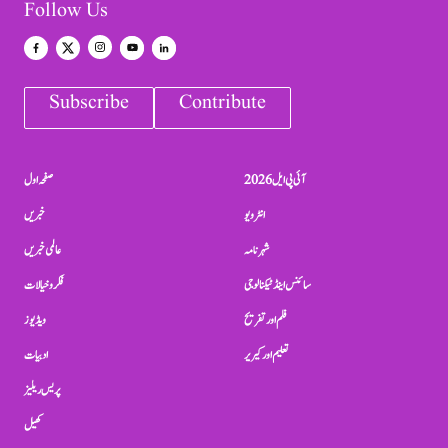
Follow Us
Subscribe
Contribute
آئی پی ایل 2026
صفحہ اول
انٹرویو
خبریں
شہرنامہ
عالمی خبریں
سائنس اینڈ ٹیکنالوجی
فکر و خیالات
فلم اور تفریح
ویڈیوز
تعلیم اور کیریر
ادبیات
پریس ریلیز
کھیل