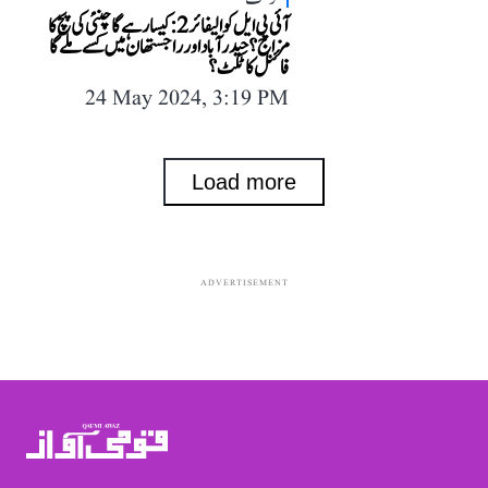
آئی پی ایل کوالیفائر 2: کیسا رہے گا چنئی کی پچ کا
مزاج؟ حیدر آباد اور راجستھان میں کسے ملے گا
فائنل کا ٹکٹ؟
24 May 2024, 3:19 PM
Load more
ADVERTISEMENT