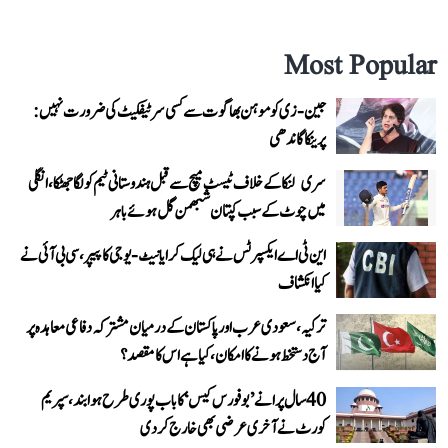
Most Popular
جین-زی کو موہن بھاگوت سے کسی سرٹیفکیٹ کی ضرورت نہیں:
پرینکا گاندھی
سری لنکا کے خلاف ٹیسٹ میچ سے قبل ہندوستانی ٹیم کو لگا جھٹکا، انگلی
میں چوٹ کے سبب کپتان شبھمن گل ہوئے باہر
این ٹی اے ایکسپرٹس نے ہی لیک کرایا نیٹ-یوجی کا پیپر، سی بی آئی نے
کیا انکشاف
ترکیہ، سعودی عرب اور پاکستان کے درمیان مشترکہ دفاعی معاہدہ پر
آج دستخط ہونے کا امکان، کیا ہے اس کا مقصد؟
40 سال پرانے ’بوفورس کیس‘ کا باب پوری طرح ہوا بند، سپریم
کورٹ نے آخری عرضی بھی خارج کر دی