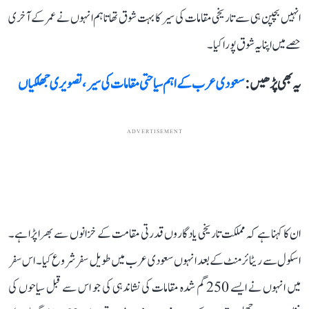
انہیں بچپن ہی سے تاریخی مقامات کی سیر کا بہت شوق تھا تاہم انہوں نے عمر کے آخری
حصے میں اپنا یہ شوق پورا کیا۔
یہ بھی پڑھیں :
سعودی عرب کے اہم سیاحتی مقامات کی سیر، تصویری جھلکیاں
ADVERTISEMENT
ان کا کہنا ہے کہ مملکت تاریخی یادگاروں قدرتی مقامت کے خزانوں سے بھرا پڑا ہے۔
اسکول سے ریٹائرمنٹ کے بعد انہوں‌ سعودی عرب میں طویل سفر شروع کیا۔ اس سفر
میں انہوں‌ نے ایسے 250 گم شدہ مقامات کی نشاندہی کی جو اس سے قبل سیاحوں کی