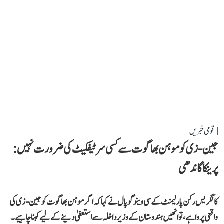
قومی خبریں
جین-زی کو موہن بھاگوت سے کسی سرٹیفکیٹ کی ضرورت نہیں:
پرینکا گاندھی
کانگریس رکن پارلیمنٹ کے سی وینوگوپال نے کہا کہ اگر موہن بھاگوت کو جین-زی کی
واقعی پروا ہے، تو انھیں ہندوستان کے وزیر داخلہ سے استعفیٰ دینے کے لیے کہنا چاہیے۔