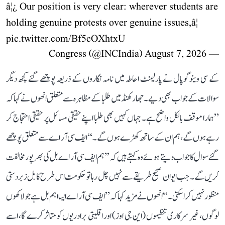
â¦¿ Our position is very clear: wherever students are
holding genuine protests over genuine issues,â¦
pic.twitter.com/Bf5cOXhtxU
August 7, 2026
— Congress (@INCIndia)
کے سی وینوگوپال نے پارلیمنٹ احاطہ میں نامہ نگاروں کے ذریعہ پوچھے گئے کچھ دیگر
سوالات کے جواب بھی دیے۔ جھارکھنڈ میں طلبا کے مظاہرہ سے متعلق انھوں نے کہا کہ
’’ہمارا موقف بالکل واضح ہے۔ جہاں کہیں بھی طلبا اپنے حقیقی مسائل پر حقیقی احتجاج کر
رہے ہوں گے، ہم ان کے ساتھ کھڑے ہوں گے۔‘‘ ایف سی آر اے سے متعلق پوچھے
گئے سوال کا جواب دیتے ہوئے وہ کہتے ہیں کہ ’’ہم ایف سی آر اے بل کی بھرپور مخالفت
کریں گے۔ جب ایوان صحیح طریقے سے نہیں چل رہا تو حکومت اس طرح کا بل زبردستی
منظور نہیں کرا سکتی۔‘‘ انھوں نے مزید کہا کہ ’’ایف سی آر اے ایسا اہم بل ہے جو لاکھوں
لوگوں، غیر سرکاری تنظیموں (این جی اوز) اور اقلیتی برادریوں کو متاثر کرے گا، اسے