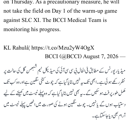
on Thursday. As a precautionary measure, he will
not take the field on Day 1 of the warm-up game
against SLC XI. The BCCI Medical Team is
monitoring his progress.
KL Rahulâ¦
https://t.co/Mzu2yW4OgX
August 7, 2026
— BCCI (@BCCI)
میڈیا رپورٹس کے مطابق فی الحال بی سی سی آئی کی میڈیکل ٹیم شبھمن گل کی حالت پر
نظر رکھے ہوئی ہے۔ ابھی تک یہ نہیں بتایا گیا ہے کہ چوٹ کتنی سنگین ہے اور وہ کب تک
مکمل طور پر فٹ ہو سکیں گے۔ یہ بھی نہیں بتایا گیا ہے کہ وہ پہلے ٹیسٹ میں کھیلنے کے لیے
دستیاب ہوں گے یا نہیں۔ چوٹ سنگین ہونے کی صورت میں انھیں پہلے ٹیسٹ میں
آرام بھی دیا جا سکتا ہے۔