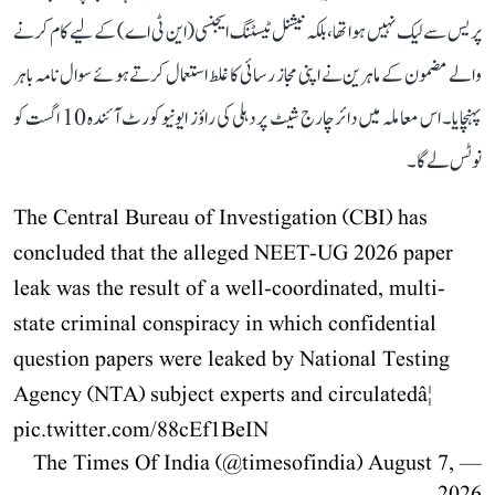
پریس سے لیک نہیں ہوا تھا، بلکہ نیشنل ٹیسٹنگ ایجنسی (این ٹی اے) کے لیے کام کرنے
والے مضمون کے ماہرین نے اپنی مجاز رسائی کا غلط استعمال کرتے ہوئے سوال نامہ باہر
پہنچایا۔ اس معاملہ میں دائر چارج شیٹ پر دہلی کی راؤز ایونیو کورٹ آئندہ 10 اگست کو
نوٹس لے گا۔
The Central Bureau of Investigation (CBI) has
concluded that the alleged NEET-UG 2026 paper
leak was the result of a well-coordinated, multi-
state criminal conspiracy in which confidential
question papers were leaked by National Testing
Agency (NTA) subject experts and circulatedâ¦
pic.twitter.com/88cEf1BeIN
August 7,
— The Times Of India (@timesofindia)