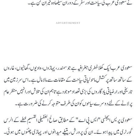
نے سعودی عرب کی سیاحت اور سفر کے دوران سیکھا وہ حیران کن ہے۔
ADVERTISEMENT
سعودی عرب ایک کھلا فطری جغرافیہ ہے جو سمندر، پہاڑوں، وادیوں، گھاٹیوں، غاروں
کے ساتھ ساتھ پرکشش ماحولیاتی سیاحت کے مقامات سے مالا مال ہے۔ اس سرزمین میں
تاریخی اور ارضیاتی یادگاروں کی بڑی تعداد موجود ہے تاہم ان کی تلاش اور انہیں منظر عام
پر لانے کے لئے دوسرے سیاحوں کو ان کی طرف متوجہ کرنے کی ضرورت ہے۔
سعودی پریس ایجنسی "ایس پی اے" کے مطابق صالح الغفیلی القسیم خطے کے الرس
گورنری میں پیدا ہوئے۔ ان کی پرورش ریتیلے میدانوں اور پہاڑی چٹنوں میں ہوئی۔