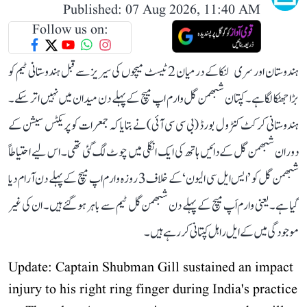
Published: 07 Aug 2026, 11:40 AM
Follow us on:
ہندوستان اور سری لنکا کے درمیان 2 ٹیسٹ میچوں کی سیریز سے قبل ہندوستانی ٹیم کو
بڑا جھٹکا لگا ہے۔ کپتان شبھمن گل وارم اپ میچ کے پہلے دن میدان میں نہیں اتر سکے۔
ہندوستانی کرکٹ کنٹرول بورڈ (بی سی سی آئی) نے بتایا کہ جمعرات کو پریکٹس سیشن کے
دوران شبھمن گل کے دائیں ہاتھ کی ایک انگلی میں چوٹ لگ گئی تھی۔ اس لیے احتیاطاً
شبھمن گل کو ’ایس ایل سی الیون‘ کے خلاف 3 روزہ وارم اپ میچ کے پہلے دن آرام دیا
گیا ہے۔ یعنی وارم اَپ میچ کے پہلے دن شبھمن گل ٹیم سے باہر ہو گئے ہیں۔ ان کی غیر
موجودگی میں کے ایل راہل کپتانی کر رہے ہیں۔
Update: Captain Shubman Gill sustained an impact
injury to his right ring finger during India's practice