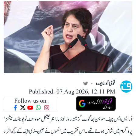
قومی آواز بیورو
Published: 07 Aug 2026, 12:11 PM
Follow us on:
آر ایس ایس چیف موہن بھاگوت گزشتہ روز ’انڈیاز انٹرنیشنل موومنٹ ٹو یونائٹ نیشنز‘
پروگرام میں شامل ہوئے تھے۔ اس تقریب میں انھوں نے جین-زی طبقہ کے کچھ افراد