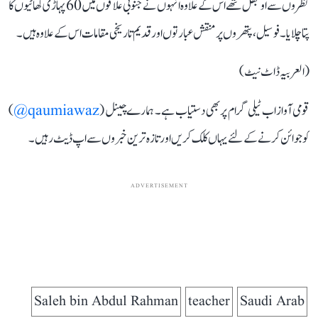
نظروں سے اوجھل تھے اس کے علاوہ انہو‌ں نے جنوبی علاقوں میں 60 پہاڑی گھاٹیوں کا
پتا چلایا۔ فوسیل، پتھروں پر منقش عبارتوں اور قدیم تاریخی مقامات اس کے علاوہ ہیں۔
(العربیہ ڈاٹ نیٹ)
قومی آواز اب ٹیلی گرام پر بھی دستیاب ہے۔ ہمارے چینل (
qaumiawaz@
)
کو جوائن کرنے کے لئے یہاں کلک کریں اور تازہ ترین خبروں سے اپ ڈیٹ رہیں۔
ADVERTISEMENT
Saleh bin Abdul Rahman
teacher
Saudi Arab