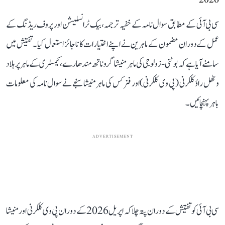
2026
سی بی آئی کے مطابق سوال نامہ کے خفیہ ترجمہ، بیک ٹرانسلیشن اور پروف ریڈنگ کے
عمل کے دوران مضمون کے ماہرین نے اپنے اختیارات کا ناجائز استعمال کیا۔ تفتیش میں
سامنے آیا ہے کہ بوٹنی-زولوجی کی ماہر منیشا گروناتھ مندھارے، کیمسٹری کے ماہر پرہلاد
وٹھل راؤ کلکرنی (پی وی کلکرنی) اور فزکس کی ماہر منیشا سنجے نے سوال نامہ کی معلومات
باہر پہنچائیں۔
ADVERTISEMENT
سی بی آئی کو تفتیش کے دوران پتہ چلا کہ اپریل 2026 کے دوران پی وی کلکرنی اور منیشا