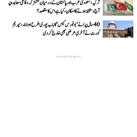
ترکیہ، سعودی عرب اور پاکستان کے درمیان مشترکہ دفاعی معاہدہ پر
آج دستخط ہونے کا امکان، کیا ہے اس کا مقصد؟
40 سال پرانے ’بوفورس کیس‘ کا باب پوری طرح ہوا بند، سپریم
کورٹ نے آخری عرضی بھی خارج کر دی
ADVERTISEMENT