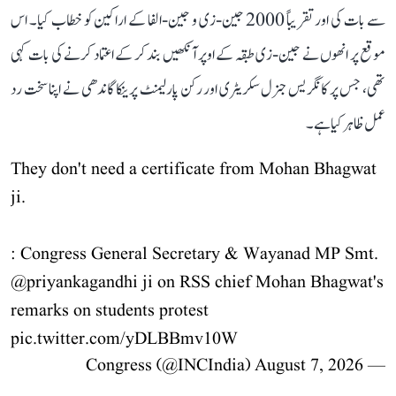
سے بات کی اور تقریباً 2000 جین-زی و جین-الفا کے اراکین کو خطاب کیا۔ اس
موقع پر انھوں نے جین-زی طبقہ کے اوپر آنکھیں بند کر کے اعتماد کرنے کی بات کہی
تھی، جس پر کانگریس جنرل سکریٹری اور رکن پارلیمنٹ پرینکا گاندھی نے اپنا سخت رد
عمل ظاہر کیا ہے۔
They don't need a certificate from Mohan Bhagwat
ji.
: Congress General Secretary & Wayanad MP Smt.
@priyankagandhi
ji on RSS chief Mohan Bhagwat's
remarks on students protest
pic.twitter.com/yDLBBmv10W
August 7, 2026
— Congress (@INCIndia)