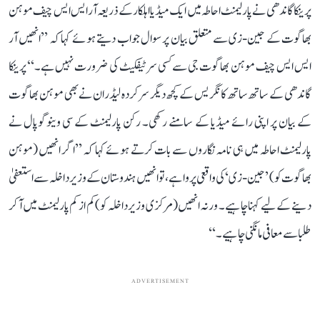
پرینکا گاندھی نے پارلیمنٹ احاطہ میں ایک میڈیا اہلکار کے ذریعہ آر ایس ایس چیف موہن
بھاگوت کے جین-زی سے متعلق بیان پر سوال جواب دیتے ہوئے کہا کہ ’’انھیں آر
ایس ایس چیف موہن بھاگوت جی سے کسی سرٹیفکیٹ کی ضرورت نہیں ہے۔‘‘ پرینکا
گاندھی کے ساتھ ساتھ کانگریس کے کچھ دیگر سرکردہ لیڈران نے بھی موہن بھاگوت
کے بیان پر اپنی رائے میڈیا کے سامنے رکھی۔ رکن پارلیمنٹ کے سی وینوگوپال نے
پارلیمنٹ احاطہ میں ہی نامہ نگاروں سے بات کرتے ہوئے کہا کہ ’’اگر انھیں (موہن
بھاگوت کو) ’جین-زی‘ کی واقعی پروا ہے، تو انھیں ہندوستان کے وزیر داخلہ سےا ستعفیٰ
دینے کے لیے کہنا چاہیے۔ ورنہ انھیں (مرکزی وزیر داخلہ کو) کم از کم پارلیمنٹ میں آ کر
طلبا سے معافی مانگنی چاہیے۔‘‘
ADVERTISEMENT