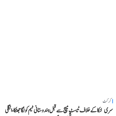
کرکٹ
سری لنکا کے خلاف ٹیسٹ میچ سے قبل ہندوستانی ٹیم کو لگا جھٹکا، انگلی