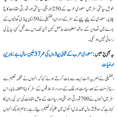
طویل سیاحتی سفر میں سعودی عرب کے 250 تاریخی، سیاحتی اور قدرتی مقامات کا پتا
چلایا۔ سعودی کے چپے چپے کے سفر کے دوران الغفیلی نے 50 ایسی پہاڑی گھاٹیوں کے
بارے میں تصاویر کے ساتھ معلومات حاصل کیں جن تک اس سے قبل کسی سیاح کی
رسائی نہیں ہو سکی۔
یہ بھی پڑھیں :
سعودی عرب کے شمالی پہاڑوں کی عمر 37 ملین سال ہے: ماہرین
ارضیات
الغفیلی نے العربیہ ڈاٹ نیٹ سے بات کرتے ہوئے کہا کہ انہوں نے محکمہ تعلیم سے
ریٹائرمنٹ کے بعد سیاحت اور ملک کے دور دراز علاقوں کے سفر کو اپنا مشغلہ بنایا۔ اس
سفر میں انہوں‌ نے 700 قدرتی، تاریخی اور سیاحت کے حامل مقامات کی سیر کی۔ ان کا
کہنا ہے کہ وہ 25 سال تک مڈل اسکول میں طلبا کو تعلیم دیتے رہے۔ تاہم جو کچھ انہوں‌