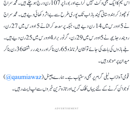
اس ٹیم کا ایک بھی وکٹ نہیں گرا ہے اور بورڈ پر 107 رن درج ہو چکے ہیں۔ محمد سراج
کو چھوڑ کر ہندوستانی گیندباز اب تک پوری طرح سے بے اثر دکھائی دیے ہیں۔ محمد سراج
نے 5 اوورس میں 14 رن دیے ہیں، جبکہ پرسدھ کرشنا نے 5 اوورس میں 27 رن،
رویندر جڈیجہ نے 5 اوورس میں 29 رن، گرنور برار 4 اوورس میں 25 رن دیے ہیں۔
بلے بازوں کی بات کی جائے تو نشان فرنانڈو 65 رن بنا کر اور رویندر رشنتھا 36 رن بنا کر
میدان پر موجود ہیں۔
قومی آواز اب ٹیلی گرام پر بھی دستیاب ہے۔ ہمارے چینل (
qaumiawaz@
)
کو جوائن کرنے کے لئے یہاں کلک کریں اور تازہ ترین خبروں سے اپ ڈیٹ رہیں۔
ADVERTISEMENT