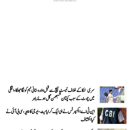
ADVERTISEMENT
سری لنکا کے خلاف ٹیسٹ میچ سے قبل ہندوستانی ٹیم کو لگا جھٹکا، انگلی
میں چوٹ کے سبب کپتان شبھمن گل ہوئے باہر
این ٹی اے ایکسپرٹس نے ہی لیک کرایا نیٹ-یوجی کا پیپر، سی بی آئی نے
کیا انکشاف