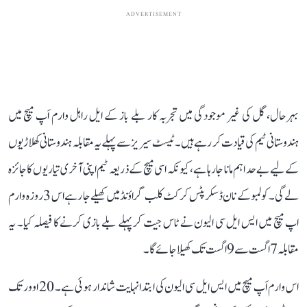
ADVERTISEMENT
بہرحال، گل کی غیر موجودگی میں تجربہ کار بلے باز کے ایل راہل وارم اَپ میچ میں
ہندوستانی ٹیم کی قیادت کر رہے ہیں۔ ٹیسٹ سیریز سے پہلے یہ مقابلہ ہندوستانی کھلاڑیوں
کے لیے بے حد اہم مانا جا رہا ہے، کیونکہ اسی میچ کے ذریعہ ٹیم اپنی آخری تیاریوں کا جائزہ
لے گی۔ کولمبو کے نان ڈسکرپٹس کرکٹ کلب گراؤنڈ میں کھیلے جا رہے اس 3 روزہ وارم
اپ میچ میں ایس ایل سی الیون نے ٹاس جیت کر پہلے بلے بازی کرنے کا فیصلہ کیا۔ یہ
مقابلہ 7 اگست سے 9 اگست تک کھیلا جائے گا۔
اس وارم اَپ میچ میں ایس ایل سی الیون کی ابتدا نہایت شاندار ہوئی ہے۔ 20 اوور تک