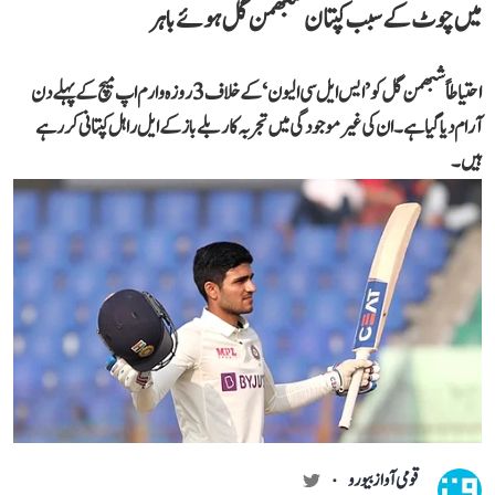
میں چوٹ کے سبب کپتان شبھمن گل ہوئے باہر
احتیاطاً شبھمن گل کو ’ایس ایل سی الیون‘ کے خلاف 3 روزہ وارم اپ میچ کے پہلے دن
آرام دیا گیا ہے۔ ان کی غیر موجودگی میں تجربہ کار بلے باز کے ایل راہل کپتانی کر رہے
ہیں۔
قومی آواز بیورو