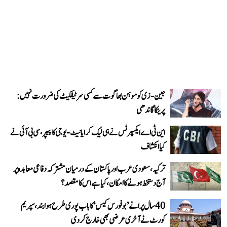
جین-زی کو موہن بھاگوت سے کسی سرٹیفکیٹ کی ضرورت نہیں:
پرینکا گاندھی
این ٹی اے ایکسپرٹس نے ہی لیک کرایا نیٹ-یوجی کا پیپر، سی بی آئی نے
کیا انکشاف
ترکیہ، سعودی عرب اور پاکستان کے درمیان مشترکہ دفاعی معاہدہ پر
آج دستخط ہونے کا امکان، کیا ہے اس کا مقصد؟
40 سال پرانے ’بوفورس کیس‘ کا باب پوری طرح ہوا بند، سپریم
کورٹ نے آخری عرضی بھی خارج کر دی