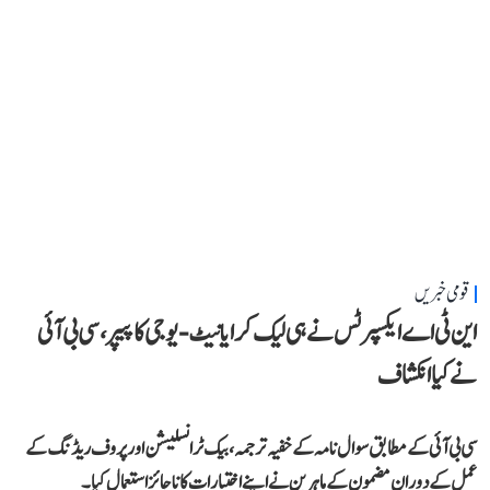
قومی خبریں
این ٹی اے ایکسپرٹس نے ہی لیک کرایا نیٹ-یوجی کا پیپر، سی بی آئی
نے کیا انکشاف
سی بی آئی کے مطابق سوال نامہ کے خفیہ ترجمہ، بیک ٹرانسلیشن اور پروف ریڈنگ کے
عمل کے دوران مضمون کے ماہرین نے اپنے اختیارات کا ناجائز استعمال کیا۔