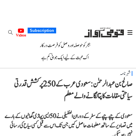
Subscription
Videos
ہجر کو حوصلہ اور وصل کو فرصت درکار
اک محبت کے لیے ایک جوانی کم ہے
شہرنامہ
صالح بن عبد الرحمٰن: سعودی عرب کے 250 پرکشش قدرتی
سیاحتی مقامات کا پتا لگانے والے معلم
سعودی کے چپے چپے کے سفر کے دوران الغفیلی نے 50 ایسی پہاڑی گھاٹیوں کے بارے
میں تصاویر کے ساتھ معلومات حاصل کیں جن تک اس سے قبل کسی سیاح کی رسائی
نہیں ہو سکی۔