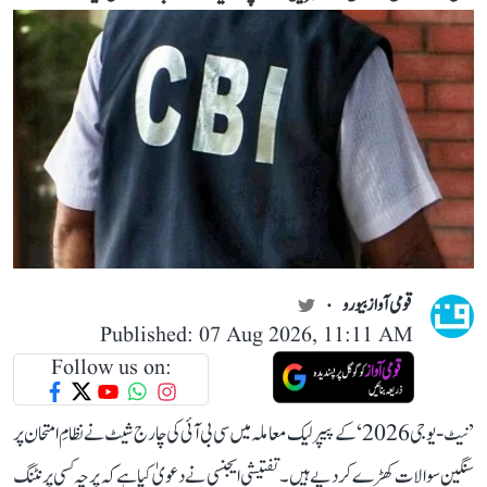
قومی آواز بیورو
Published: 07 Aug 2026, 11:11 AM
Follow us on:
’نیٹ-یو جی 2026‘ کے پیپر لیک معاملہ میں سی بی آئی کی چارج شیٹ نے نظامِ امتحان پر
سنگین سوالات کھڑے کر دیے ہیں۔ تفتیشی ایجنسی نے دعویٰ کیا ہے کہ پرچہ کسی پرنٹنگ