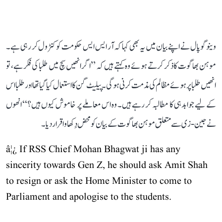
وینوگوپال نے اپنے بیان میں یہ بھی کہا کہ آر ایس ایس حکومت کو کنٹرول کر رہی ہے۔
موہن بھاگوت کا ذکر کرتے ہوئے وہ کہتے ہیں کہ ’’اگر انھیں سچ میں طلبا کی فکر ہے، تو
انھیں طلبا پر ہوئے مظالم کی مذمت کرنی ہوگی۔ پیلیٹ گن کا استعمال کیا گیا تھا اور طلبا اس
کے لیے جوابدہی کا مطالبہ کر رہے ہیں۔ وہ اس معاملے پر خاموش کیوں ہیں؟‘‘ انھوں
نے جین-زی سے متعلق موہن بھاگوت کے بیان کو محض دِکھاوا قرار دیا۔
â¦¿ If RSS Chief Mohan Bhagwat ji has any
sincerity towards Gen Z, he should ask Amit Shah
to resign or ask the Home Minister to come to
Parliament and apologise to the students.