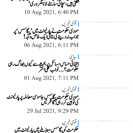
سکتی ہیں، سچائی سامنے لانا ضروری‘
10 Aug 2021, 6:40 PM
قومی خبریں
مودی حکومت نے پارلیمنٹ میں ’پیگاسس‘ پر
جواب نہ دینے کی بتائی ایک خاص وجہ!
06 Aug 2021, 6:11 PM
سیاسی
انتہائی حساس مسائل پر بحث سے کیوں بھاگ رہی
حکومت؟... نواب علی اختر
01 Aug 2021, 7:11 PM
قومی خبریں
مودی حکومت پیگاسس جاسوسی معاملہ پر پارلیمنٹ
کی توہین کر رہی: کانگریس
29 Jul 2021, 9:29 PM
قومی خبریں
حکومت کو پیگاسس معاملے میں پارلیمنٹ میں