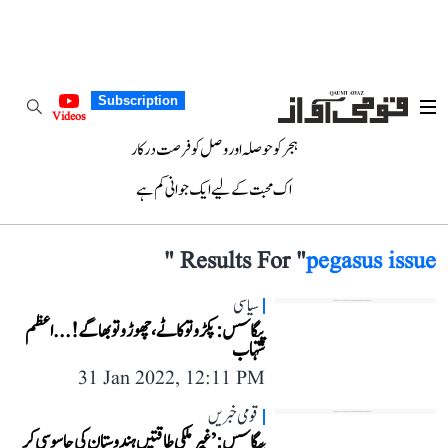
Subscription
Videos
ہجر کو حوصلہ اور وصل کو فرصت درکار
اک محبت کے لیے ایک جوانی کم ہے
"
Results For "
pegasus issue
سیاسی
پیگاسس: پکڑو تو کاٹے، چھوڑو تو بھاگے!... اعظم
شہاب
31 Jan 2022, 12:11 PM
قومی خبریں
پیگاسس: ’غیر ملکی طاقتیں ہندوستان کی جاسوسی کر