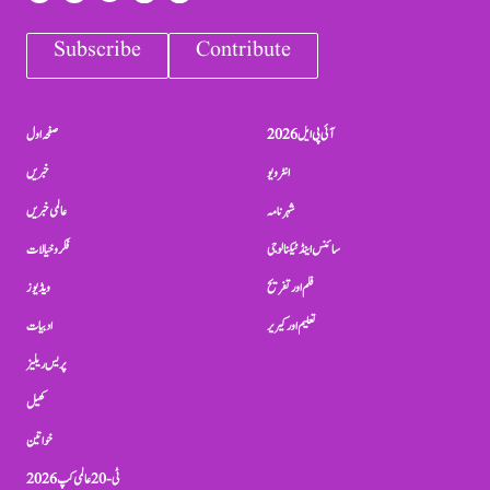
Subscribe
Contribute
آئی پی ایل 2026
صفحہ اول
انٹرویو
خبریں
شہرنامہ
عالمی خبریں
سائنس اینڈ ٹیکنالوجی
فکر و خیالات
فلم اور تفریح
ویڈیوز
تعلیم اور کیریر
ادبیات
پریس ریلیز
کھیل
خواتین
ٹی-20 عالمی کپ 2026