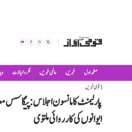
صفحہ اول
خبریں
عالمی خبریں
فکر و خیالات
وی
قومی خبریں
پارلیمنٹ کا مانسون اجلاس: پیگاسس مع
ایوانوں کی کارروائی ملتوی