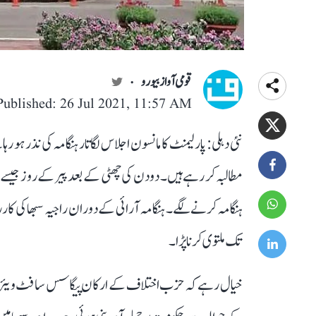
قومی آواز بیورو
Published: 26 Jul 2021, 11:57 AM
نئی دہلی: پارلیمنٹ کا مانسون اجلاس لگاتار ہنگامہ کی نذر ہ
مطالبہ کر رہے ہیں۔ دو دن کی چھٹی کے بعد پیر کے روز جیسے ہ
تک ملتوی کرنا پڑا۔
خیال رہے کہ حزب اختلاف کے ارکان پیگاسس سافٹ ویئر کے