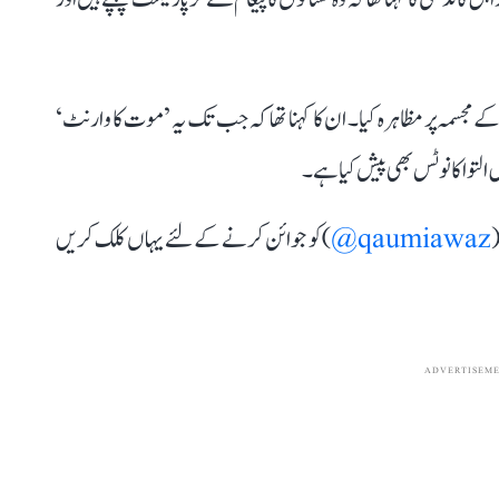
ے مجسمہ پر مظاہرہ کیا۔ ان کا کہنا تھا کہ جب تک یہ ’موت کا وارنٹ‘
التوا کا نوٹس بھی پیش کیا ہے۔
(
qaumiawaz@
) کو جوائن کرنے کے لئے یہاں کلک کریں
ADVERTISEM