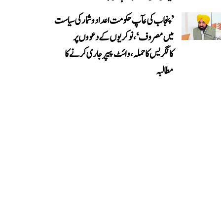
’پنجاب کی عآپ حکومت اعداد و شمار کی سیاست
میں مصروف‘، نوکریوں کے دعووں پر
کانگریس کا حملہ، وائٹ پیپر جاری کرنے کا
مطالبہ