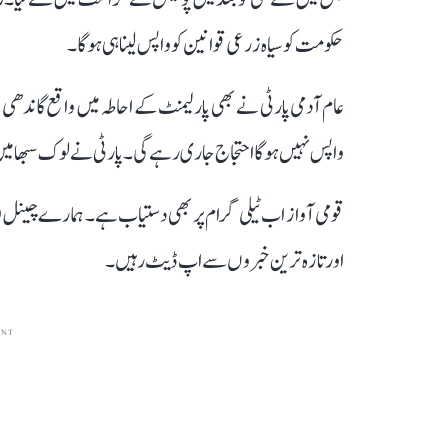
حکومت کو سیاہ زرعی قوانین کو واپس لینا ہی ہوگا۔
عام آدمی پارٹی نے بھی پارلیمنٹ کے احاطہ میں واقع گاندھی ک
واپس نہیں ہوگا احتجاج جاری رہے گی۔ پارٹی نے لوک سبھا میں 
قومی آواز اب ٹیلی گرام پر بھی دستیاب ہے۔ ہمارے چینل 
اور تازہ ترین خبروں سے اپ ڈیٹ رہیں۔
ENT