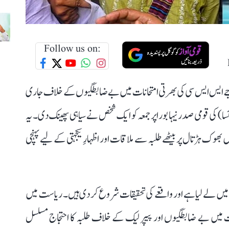
Follow us on:
 جے ایس ایس سی کی بھرتی امتحانات میں بے ضابطگیوں کے خلاف جاری
 کی قومی صدر نیہا بورا پر جمعہ کو ایک شخص نے سیاہی پھینک دی۔ یہ
ھوک ہڑتال پر بیٹھے طلبہ سے ملاقات اور اظہارِ یکجہتی کے لیے پہنچی
میں لے لیا ہے اور واقعے کی تحقیقات شروع کر دی ہیں۔ ریاست میں
 میں بے ضابطگیوں اور پیپر لیک کے خلاف طلبہ کا احتجاج مسلسل