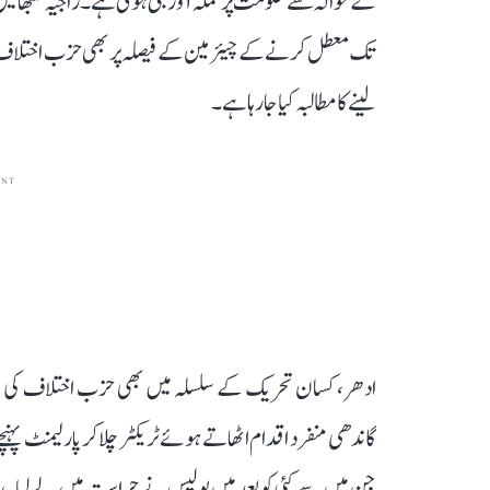
کے حوالہ سے حکومت پر حملہ آور بنی ہوئی ہے۔ راجیہ سبھا میں
تک معطل کرنے کے چیئرمین کے فیصلہ پر بھی حزب اختلاف کی جا
لینے کا مطالبہ کیا جا رہا ہے۔
ENT
ادھر، کسان تحریک کے سلسلہ میں بھی حزب اختلاف کی جا
گاندھی منفرد اقدام اٹھاتے ہوئے ٹریکٹر چلا کر پارلیمنٹ پہنچ
جن میں سے کئی کو بعد میں پولیس نے حراست میں لے لیا۔ راہل گا