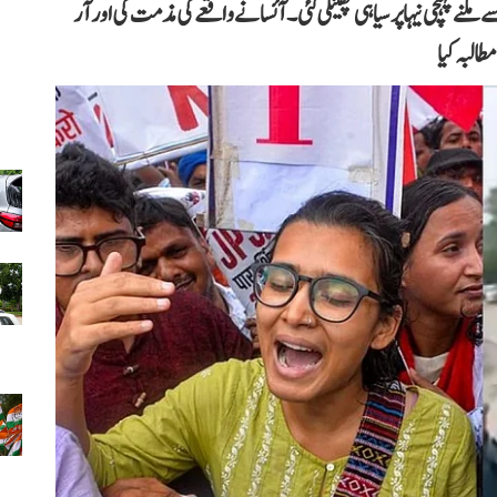
نے پہنچی نیہا پر سیاہی پھینکی گئی۔ آئسا نے واقعے کی مذمت کی اور آر
طالبہ کیا