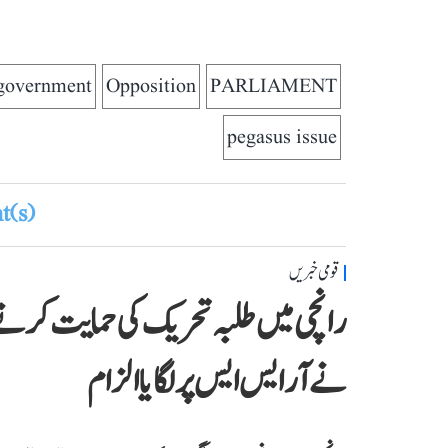
government
Opposition
PARLIAMENT
pegasus issue
(s)
قومی خبریں
رانچی میں طلبہ تحریک کی حمایت کرنے پہنچ
نے آر ایس ایس پر لگایا الزام