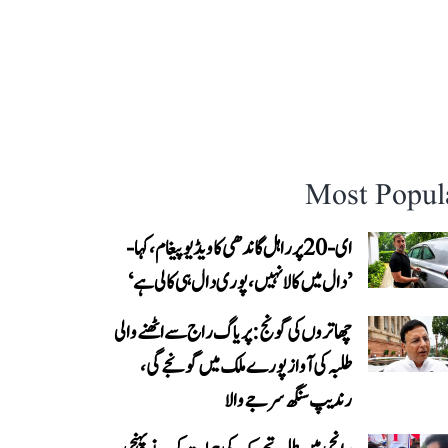
Most Popul
ای-20 پر راہل گاندھی کا ویڈیو پیغام، کہا-
’دال میں کالا نہیں، پوری دال ہی کالی ہے‘
چھاتروں کی گونج: پریاگ راج سے اٹھنے والی
طلبہ کی آواز پورے ملک میں گونجے گی،
رندیپ سنگھ سرجے والا