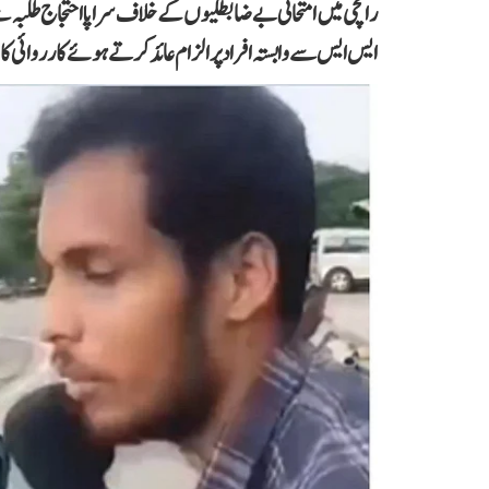
رانچی میں امتحانی بے ضابطگیوں کے خلاف سراپا احتجاج طلبہ سے مل
ایس ایس سے وابستہ افراد پر الزام عائد کرتے ہوئے کارروائی کا م