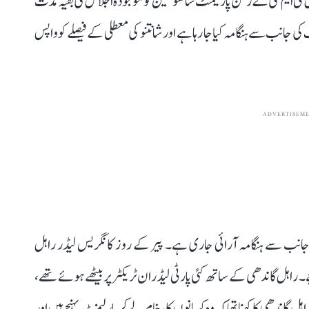
 ٹی ایم سی کے رکن پارلیمنٹ شانتنو سین کو موجودہ اجلاس کی بقیہ مدت
نب سے ہنگامہ کیا جا رہا ہے اور شانتنو کی معطلی کے فیصلے کو واپس
ADVERTISEM
نب سے ہنگامہ آرائی جاری ہے۔ پیر کے روز کانگریس لیڈر راہل
ے۔ راہل گاندھی کے ساتھ کئی پارٹی لیڈران ٹریکٹر پر بیٹھے ہوئے تھے،
ندھی کا کہنا تھا کہ وہ کسانوں کا پیغام لے کر پارلیمنٹ پہنچے ہیں اور