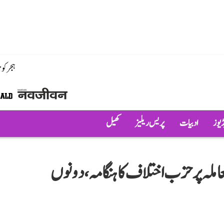
ہجر کو
ڈیوز
ادبیات
پریس ریلیز
کھیل
املہ پر حزب اختلاف کا ہنگامہ، دونوں