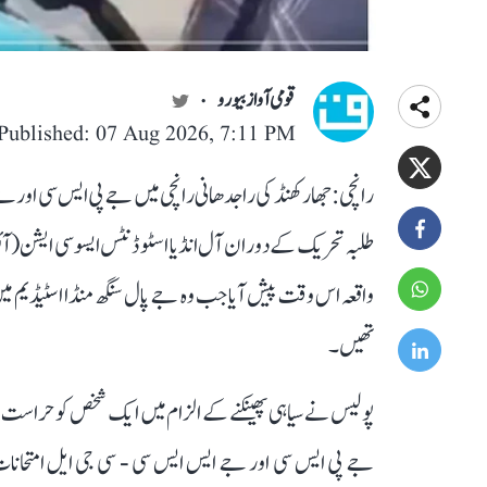
قومی آواز بیورو
Published: 07 Aug 2026, 7:11 PM
رانچی: جھارکھنڈ کی راجدھانی رانچی میں جے پی ایس سی اور
طلبہ تحریک کے دوران آل انڈیا اسٹوڈنٹس ایسوسی ایشن (آئسا)
واقعہ اس وقت پیش آیا جب وہ جے پال سنگھ منڈا اسٹیڈیم میں ب
تھیں۔
پولیس نے سیاہی پھینکنے کے الزام میں ایک شخص کو حراست 
جے پی ایس سی اور جے ایس ایس سی - سی جی ایل امتحانات