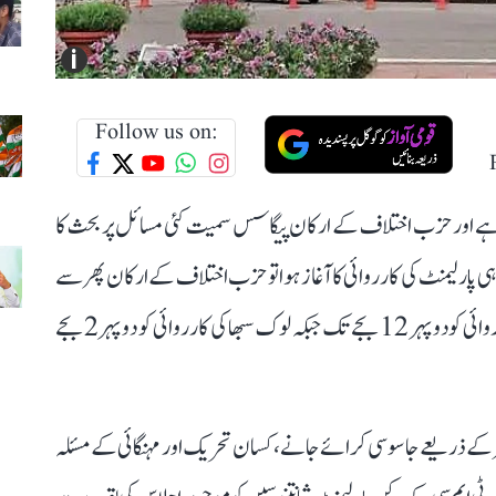
i
Follow us on:
و رہا ہے اور حزب اختلاف کے ارکان پیگاسس سمیت کئی مسائل پر بحث کا
ی پارلیمنٹ کی کارروائی کا آغاز ہوا تو حزب اختلاف کے ارکان پھر سے
ہنگامہ کرنے لگے۔ ہنگامہ آرائی کے دوران راجیہ سبھا کی کارروائی کو دوپہر 12 بجے تک جبکہ لوک سبھا کی کارروائی کو دوپہر 2 بجے
 ذریعے جاسوسی کرائے جانے، کسان تحریک اور مہنگائی کے مسئلہ