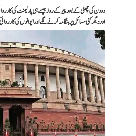
دو دن کی چھٹی کے بعد پیر کے روز جیسے ہی پارلیمنٹ کی کار
اور دیگر کئی مسائل پر ہنگامہ کرنے لگے اور ایوانوں کی کارروائی کو