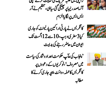
رانچی میں طلبہ تحریک کی حمایت کرنے پہنچی
آئسا صدر نیہا پر پھینکی گئی سیاہی، تنظیم نے آر
ایس ایس پر لگایا الزام
کانگریس نے پارٹی اراکین پارلیمنٹ کو جاری
کیا 3 سطری وہپ، 10 سے 12 اگست تک
ایوان میں حاضر رہنے کی ہدایت
’پنجاب کی عآپ حکومت اعداد و شمار کی سیاست
میں مصروف‘، نوکریوں کے دعووں پر
کانگریس کا حملہ، وائٹ پیپر جاری کرنے کا
مطالبہ