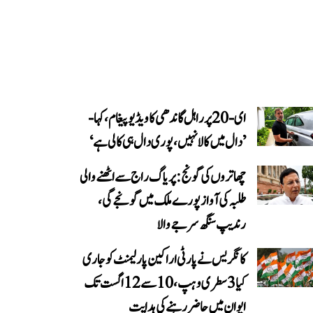
ای-20 پر راہل گاندھی کا ویڈیو پیغام، کہا-
’دال میں کالا نہیں، پوری دال ہی کالی ہے‘
چھاتروں کی گونج: پریاگ راج سے اٹھنے والی
طلبہ کی آواز پورے ملک میں گونجے گی،
رندیپ سنگھ سرجے والا
کانگریس نے پارٹی اراکین پارلیمنٹ کو جاری
کیا 3 سطری وہپ، 10 سے 12 اگست تک
ایوان میں حاضر رہنے کی ہدایت