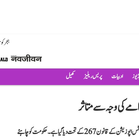
ہجر کو
ڈیوز
ادبیات
پریس ریلیز
کھیل
گامے کی وجہ سے متاثر
ایوان میں قائد حزب اختلاف مالیکارجن کھڑگے نے کہا کہ نوٹس اپوزیشن کے قانون 267 کے تحت دیا گیا ہے۔ حکومت کو چاہئے