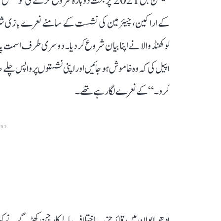
گیشن بل 2021' پر بحث دوبارہ شروع کرنے کی
کے اراکین، چیئرمین کی نشست کے سامنے نعرے بازی شروع 
لوکھنڈ والا نے اپنا بیان شروع کر دیا۔ دوسری طرف اسمت 
اپیل کی کہ وہ خاموش ہوجائیں اور اپنی نشستوں پر واپس چلے جا
کرو۔‘‘ کے نعرے لگا رہے تھے۔
ENT