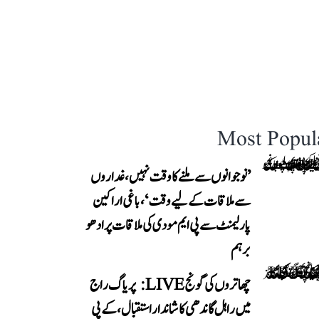
Most Popul
’نوجوانوں سے ملنے کا وقت نہیں، غداروں
سے ملاقات کے لیے وقت‘، باغی اراکین
پارلیمنٹ سے پی ایم مودی کی ملاقات پر ادھو
برہم
چھاتروں کی گونج LIVE: پریاگ راج
میں راہل گاندھی کا شاندار استقبال، کے پی