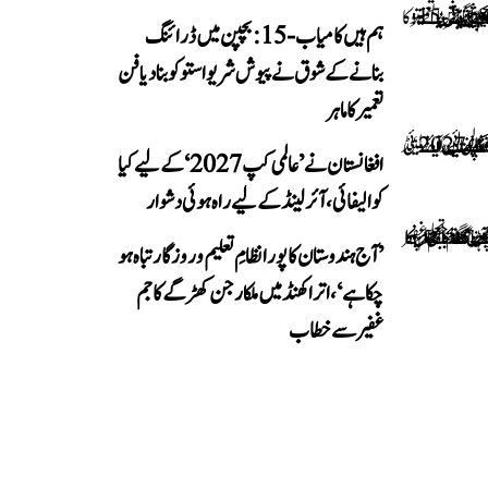
ہم ہیں کامیاب-15: بچپن میں ڈرائنگ
بنانے کے شوق نے پیوش شریواستو کو بنا دیا فن
تعمیر کا ماہر
افغانستان نے ’عالمی کپ 2027‘ کے لیے کیا
کوالیفائی، آئرلینڈ کے لیے راہ ہوئی دشوار
’آج ہندوستان کا پورا نظامِ تعلیم و روزگار تباہ ہو
چکا ہے‘، اتراکھنڈ میں ملکارجن کھڑگے کا جم
غفیر سے خطاب