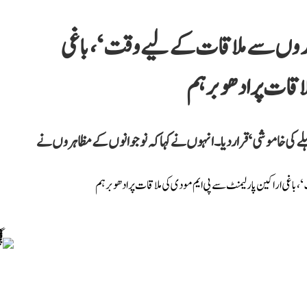
داروں سے ملاقات کے لیے وقت‘، باغی
اقات پر ادھو برہم
 کی خاموشی‘ قرار دیا۔ انہوں نے کہا کہ نوجوانوں کے مظاہروں نے