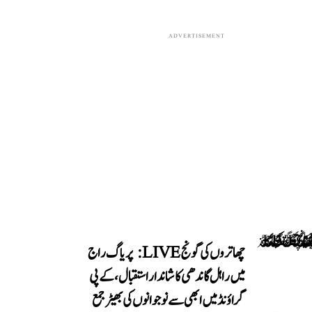
ADVERTISEMENT
چھاتروں کی گونج LIVE: پریاگ راج
میں راہل گاندھی کا شاندار استقبال، کے پی
گراؤنڈ میں ابھی سے نوجوانوں کی بھیڑ جمع