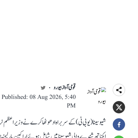
قومی آواز بیورو
Published: 08 Aug 2026, 5:40
PM
شیوسینا (یو بی ٹی) کے سربراہ ادھو ٹھاکرے نے وزیر اعظم نرین
ایکناتھ شندے والی شیوسینا میں شامل ہوئے اراکین پارلیم