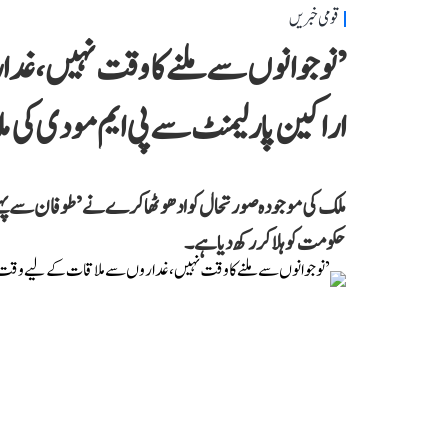
قومی خبریں
’نوجوانوں سے ملنے کا وقت نہیں، غ
اراکین پارلیمنٹ سے پی ایم مودی کی مل
ملک کی موجودہ صورتحال کو ادھو ٹھاکرے نے ’طوفان سے پہلے
حکومت کو ہلا کر رکھ دیا ہے۔