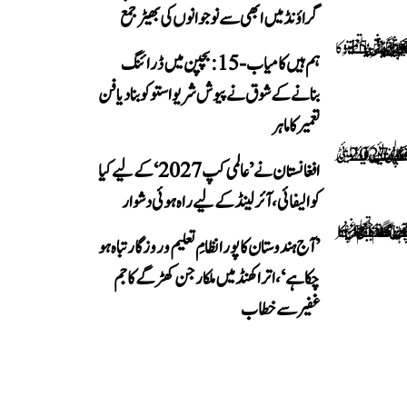
گراؤنڈ میں ابھی سے نوجوانوں کی بھیڑ جمع
ہم ہیں کامیاب-15: بچپن میں ڈرائنگ
بنانے کے شوق نے پیوش شریواستو کو بنا دیا فن
تعمیر کا ماہر
افغانستان نے ’عالمی کپ 2027‘ کے لیے کیا
کوالیفائی، آئرلینڈ کے لیے راہ ہوئی دشوار
’آج ہندوستان کا پورا نظامِ تعلیم و روزگار تباہ ہو
چکا ہے‘، اتراکھنڈ میں ملکارجن کھڑگے کا جم
غفیر سے خطاب