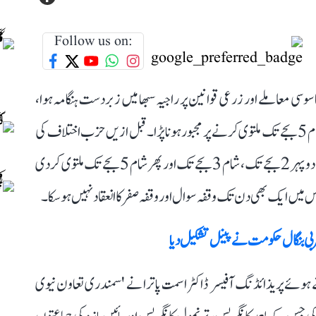
Follow us on:
وسی معاملے اور زرعی قوانین پر راجیہ سبھا میں زبردست ہنگامہ ہوا،
جس سے ایوان کی کارروئی چار مرتبہ ملتوی ہونے کے بعد شام 5 بجے تک ملتوی کرنے پر مجبور ہونا پڑا۔ قبل ازیں حزب اختلاف کی
ہنگامہ آرائی کی وجہ سے یہ کارروائی پہلے دوپہر 12 بجے تک، دوپہر 2 بجے تک، شام 3 بجے تک اور پھر شام 5 بجے تک ملتوی کردی
س میں ایک بھی دن تک وقفہ سوال اور وقفہ صفر کا انعقاد نہیں ہوسکا۔
بی بنگال حکومت نے پینل تشکیل دیا
ئی کا آغاز کرتے ہوئے پریذائڈنگ آفیسر ڈاکٹر اسمت پاترا نے 'سمندری تعاون نیوی