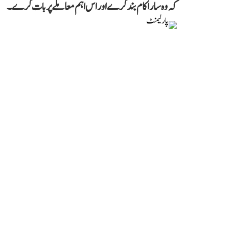
کہ وہ سارا کام بند کرے اور اس اہم معاملے پر بات کرے۔