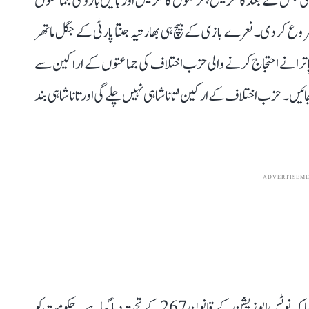
 کوشش کی جس کے بعد کانگریس، ترنمول کانگریس اور بائیں بازو کی جماعتوں
کر دی۔ نعرے بازی کے بیچ ہی بھارتیہ جنتا پارٹی کے جگل ماتھر
پاترا نے احتجاج کرنے والی حزب اختلاف کی جماعتوں کے اراکین سے
ئیں۔ حزب اختلاف کے ارکین 'تانا شاہی نہیں چلے گی اور تانا شاہی بند
ADVERTISEM
ادھر ایوان میں قائد حزب اختلاف مالیکارجن کھڑگے نے کہا کہ نوٹس اپوزیشن کے قانون 267 کے تحت دیا گیا ہے۔ حکومت کو