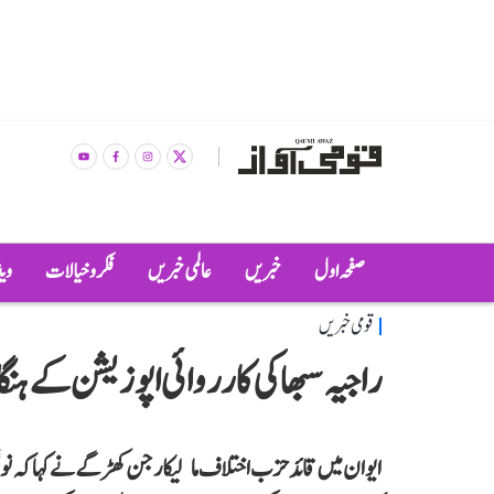
صفحہ اول
خبریں
عالمی خبریں
فکر و خیالات
وی
قومی خبریں
راجیہ سبھا کی کارروائی اپوزیشن کے ہن