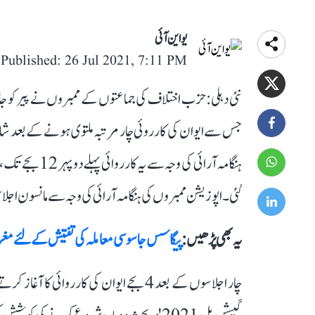
یو این آئی
Published: 26 Jul 2021, 7:11 PM
نئی دہلی: حزب اختلاف کی جماعتوں کے ممبروں نے پیر کو جاس
گئی۔ اپوزیشن ممبروں کی ہنگامہ آرائی کی وجہ سے مانسون اجلا
یہ بھی پڑھیں :
پیگاسس جاسوسی معاملہ کی تفتیش کے لئے مغر
چار اجلاسوں کے بعد 4 بجے ایوان کی کارروا