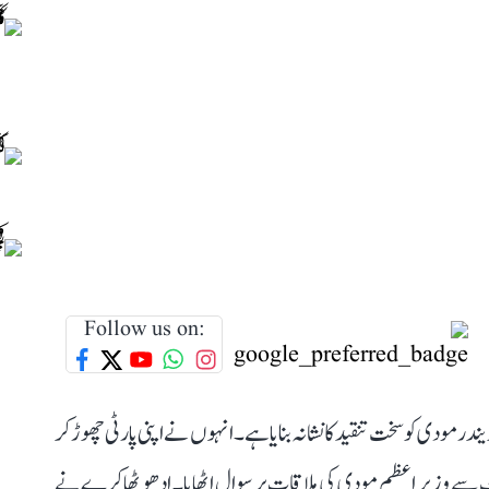
Follow us on:
در مودی کو سخت تنقید کا نشانہ بنایا ہے۔ انہوں نے اپنی پارٹی چھوڑ کر
نٹ سے وزیر اعظم مودی کی ملاقات پر سوال اٹھایا۔ ادھو ٹھاکرے نے