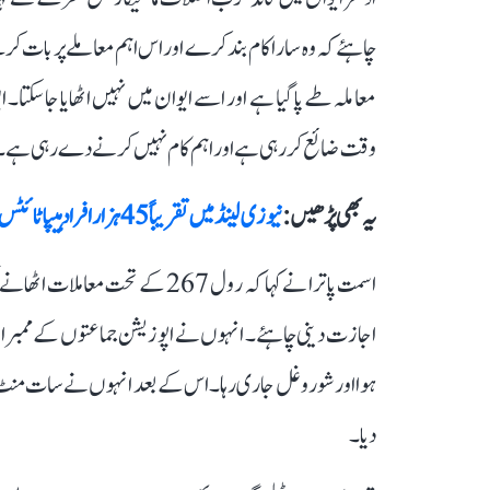
چاہئے کہ وہ سارا کام بند کرے اور اس اہم معاملے پر بات کر
معاملہ طے پا گیا ہے اور اسے ایوان میں نہیں اٹھایا جاسکتا۔ 
وقت ضائع کر رہی ہے اور اہم کام نہیں کرنے دے رہی ہے۔
یہ بھی پڑھیں :
نیوزی لینڈ میں تقریباً 45 ہزار افراد ہیپاٹائٹس- سی مرض سے متاثر
اسمت پاترا نے کہا کہ رول 267 کے 
اجازت دینی چاہئے۔ انہوں نے اپوزیشن جماعتوں کے ممبران سے
ہوا اور شوروغل جاری رہا۔ اس کے بعد انہوں نے سات منٹ سے 
دیا۔