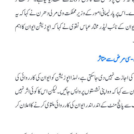
ے۔ اس پر پارلیمانی امور کے وزیر مملکت وی مرلی دھرن نے کہا کہ یہ
ایوان کے نائب لیڈر مختار عباس نقوی نے کہا کہ اپوزیشن ایوان کا اہم
تحت معاملات اٹھانے کی اجازت نہیں دی جاسکتی ہے، لہذا اپوزیشن کو ایوان کی کارروائی کی
 کہا کہ وہ اپنی نشستوں پر واپس جائیں۔ لیکن اس کا کوئی اثر نہیں
پانچ منٹ کے اندر اندر ایوان کی کارروائی ملتوی کرنے کا اعلان کر