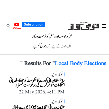
Subscription
Videos
ہجر کو حوصلہ اور وصل کو فرصت درکار
اک محبت کے لیے ایک جوانی کم ہے
"
Results For "
Local Body Elections
قومی خبریں
راجستھان ہائی کورٹ کا حکومت کو جھٹکا، بلدیاتی
انتخابات مؤخر کرنے کی درخواست مسترد
22 May 2026, 4:11 PM
قومی خبریں
تلنگانہ بلدیاتی انتخابات: 105 میں سے 84