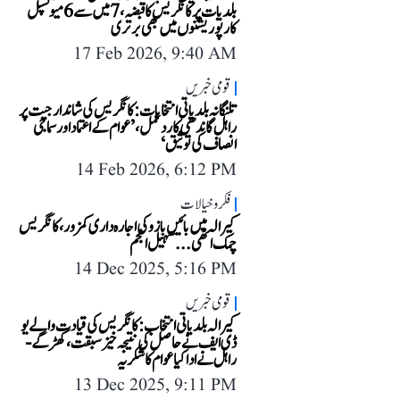
بلدیات پر کانگریس کا قبضہ، 7 میں سے 6 میونسپل
کارپوریشنوں میں بھی برتری
17 Feb 2026, 9:40 AM
قومی خبریں
تلنگانہ بلدیاتی انتخابات: کانگریس کی شاندار جیت پر
راہل گاندھی کا ردعمل، ’عوام کے اعتماد اور سماجی
انصاف کی توثیق‘
14 Feb 2026, 6:12 PM
فکر و خیالات
کیرالہ میں بائیں بازو کی اجارہ داری کمزور، کانگریس
چمک اٹھی...سہیل انجم
14 Dec 2025, 5:16 PM
قومی خبریں
کیرالہ بلدیاتی انتخاب: کانگریس کی قیادت والے یو
ڈی ایف نے حاصل کی نتیجہ خیز سبقت، کھڑگے-
راہل نے ادا کیا عوام کا شکریہ
13 Dec 2025, 9:11 PM