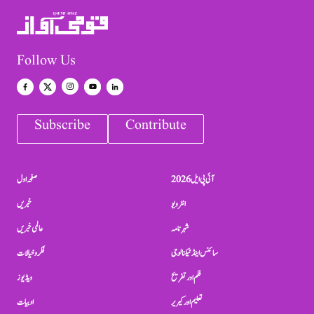
Follow Us
Subscribe
Contribute
آئی پی ایل 2026
صفحہ اول
انٹرویو
خبریں
شہرنامہ
عالمی خبریں
سائنس اینڈ ٹیکنالوجی
فکر و خیالات
فلم اور تفریح
ویڈیوز
تعلیم اور کیریر
ادبیات