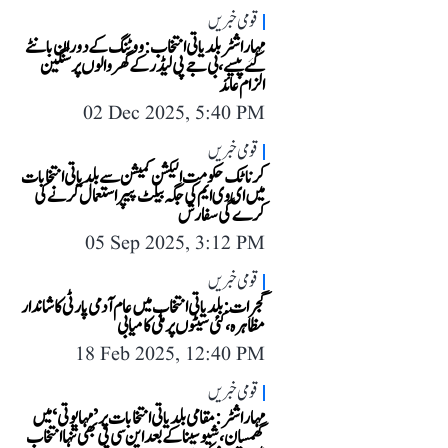
قومی خبریں
مہاراشٹر بلدیاتی انتخاب: ووٹنگ کے دوران بانٹے
گئے پیسے، بی جے پی لیڈر کے گھر والوں پر سنگین
الزام عائد
02 Dec 2025, 5:40 PM
قومی خبریں
کرناٹک حکومت الیکشن کمیشن سے بلدیاتی انتخابات
میں ای وی ایم کی جگہ بیلٹ پیپر استعمال کرنے کی
کرے گی سفارش
05 Sep 2025, 3:12 PM
قومی خبریں
گجرات: بلدیاتی انتخاب میں عام آدمی پارٹی کا شاندار
مظاہرہ، کئی سیٹوں پر ملی کامیابی
18 Feb 2025, 12:40 PM
قومی خبریں
مہاراشٹر: مقامی بلدیاتی انتخابات پر ’مہایوتی‘ میں
گھمسان، شیوسینا کے بعد این سی پی بھی تنہا انتخاب