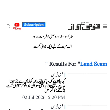
Subscription
Videos
ہجر کو حوصلہ اور وصل کو فرصت درکار
اک محبت کے لیے ایک جوانی کم ہے
"
Results For "
Land Scam
قومی خبریں
کہا جاتا ہے کہ سیاسی لیڈران کو زمین سے جڑا ہونا
چاہیے، لیکن وزیر اعلیٰ موہن یادو تو ’زمینوں‘ سے
جڑ گئے: کانگریس
02 Jul 2026, 5:20 PM
قومی خبریں