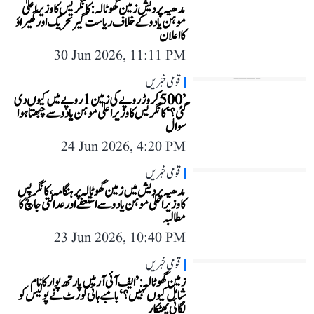
مدھیہ پردیش زمین گھوٹالہ: کانگریس کا وزیر اعلیٰ
موہن یادو کے خلاف ریاست گیر تحریک اور گھیراؤ
کا اعلان
30 Jun 2026, 11:11 PM
قومی خبریں
’500 کروڑ روپے کی زمین 1 روپے میں کیوں دی
گئی؟‘ کانگریس کا وزیر اعلیٰ موہن یادو سے چبھتا ہوا
سوال
24 Jun 2026, 4:20 PM
قومی خبریں
مدھیہ پردیش میں زمین گھوٹالہ پر ہنگامہ، کانگریس
کا وزیر اعلیٰ موہن یادو سے استعفے اور عدالتی جانچ کا
مطالبہ
23 Jun 2026, 10:40 PM
قومی خبریں
زمین گھوٹالہ: ’ایف آئی آر میں پارتھ پوار کا نام
شامل کیوں نہیں؟‘ بامبے ہائی کورٹ نے پولیس کو
لگائی پھٹکار