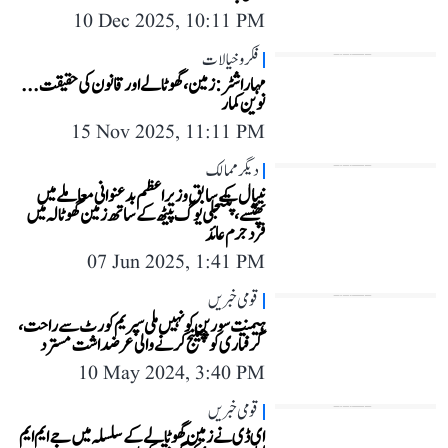
10 Dec 2025, 10:11 PM
فکر و خیالات
مہاراشٹر: زمین، گھوٹالے اور قانون کی حقیقت...
نوین کمار
15 Nov 2025, 11:11 PM
دیگر ممالک
نیپال کے سابق وزیر اعظم بدعنوانی معاملے میں
پھنسے، پتنجلی یوگ پیٹھ کے ساتھ زمین گھوٹالہ میں
فرد جرم عائد
07 Jun 2025, 1:41 PM
قومی خبریں
ہیمنت سورین کو نہیں ملی سپریم کورٹ سے راحت،
گرفتاری کو چیلنج کرنے والی عرضداشت مسترد
10 May 2024, 3:40 PM
قومی خبریں
ای ڈی نے زمین گھوٹالے کے سلسلہ میں جے ایم ایم