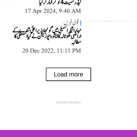
لیڈر سمیت 4 کو گرفتار کر لیا
17 Apr 2024, 9:40 AM
قومی خبریں
مہاراشٹر اسمبلی میں گونجا وزیر اعلیٰ شندے کے
اراضی گھوٹالہ کا ایشو، اپوزیشن نے کیا استعفیٰ کا
مطالبہ
20 Dec 2022, 11:11 PM
Load more
ADVERTISEMENT