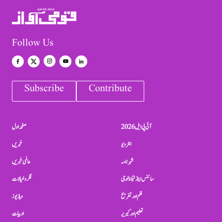
Follow Us
Subscribe
Contribute
آئی پی ایل 2026
صفحہ اول
انٹرویو
خبریں
شہرنامہ
عالمی خبریں
سائنس اینڈ ٹیکنالوجی
فکر و خیالات
فلم اور تفریح
ویڈیوز
تعلیم اور کیریر
ادبیات