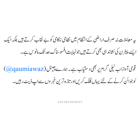
یہ معاملات نہ صرف اراضی کے انتظام میں نظامی ناکامی کو بے نقاب کرتے ہیں بلکہ ایک
ایسے پیٹرن کی نشاندہی بھی کرتے ہیں جو نہایت افسوسناک حد تک مانوس ہے۔
قومی آواز اب ٹیلی گرام پر بھی دستیاب ہے۔ ہمارے چینل (
qaumiawaz@
)
کو جوائن کرنے کے لئے یہاں کلک کریں اور تازہ ترین خبروں سے اپ ڈیٹ رہیں۔
ADVERTISEMENT