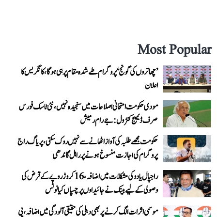
Most Popular
’چھاتروں کی گونج‘ پروگرام طے شدہ مقام پر ہی ہوگا، کانگریس کا
اعلان
مودی حکومت امتحانی اصلاحات میں سنجیدہ نہیں، نئی ٹاسک فورس
صرف ڈیمیج کنٹرول: جے رام رمیش
حکومت مجھے طلبہ کی آواز اٹھانے سے نہیں روک سکتی، پریاگ راج
پروگرام کی اجازت منسوخ ہونے پر راہل گاندھی
راجپال یادو کی مشکلات میں اضافہ، 16 کروڑ روپے کے قرض کی
وصولی کے لیے بینک نے جائیداوں پر چسپاں کیا نوٹس
موسمی اثرات الگ کرنے پر بھی دہلی کی حقیقی آلودگی میں اضافہ، پی