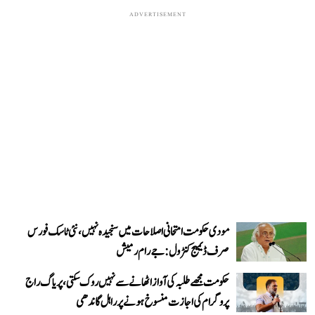
ADVERTISEMENT
مودی حکومت امتحانی اصلاحات میں سنجیدہ نہیں، نئی ٹاسک فورس
صرف ڈیمیج کنٹرول: جے رام رمیش
حکومت مجھے طلبہ کی آواز اٹھانے سے نہیں روک سکتی، پریاگ راج
پروگرام کی اجازت منسوخ ہونے پر راہل گاندھی