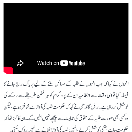
انہوں نے کہا کہ جب انہوں نے طلبہ کے مسائل سننے کے لیے پریاگ راج جانے کا
فیصلہ کیا تو اسی وقت سے انتظامیہ ان کے پروگرام کو ہر ممکن طریقے سے روکنے کی
کوشش کر رہی ہے۔ راہل گاندھی نے کہا کہ حکومت طلبہ کی آواز سے خوفزدہ ہے، لیکن
وہ کسی بھی صورت طلبہ کے حقوق کی حمایت سے پیچھے نہیں ہٹیں گے۔ ان کا کہنا تھا کہ
حکومت چاہے جتنی کوشش کر لے، انہیں طلبہ کی آواز اٹھانے سے نہیں روک سکتی۔