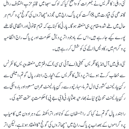
نئی دہلی: کانگریس نے جمعرات کو واضح کیا کہ لوک سبھا میں قائدِ حزبِ اختلاف راہل
گاندھی کی قیادت میں 8 اگست کو پریاگ راج میں مجوزہ 'چھاتروں کی گونج' پروگرام ہر
حال میں طے شدہ مقام پر ہی منعقد ہوگا۔ پارٹی کا کہنا ہے کہ تمام قانونی اور انتظامی تقاضے
پورے کیے جا رہے ہیں، اس کے باوجود اتر پردیش حکومت اور پریاگ راج انتظامیہ
پروگرام میں رکاوٹیں ڈالنے کی کوشش کر رہے ہیں۔
نئی دہلی میں آل انڈیا کانگریس کمیٹی (اے آئی سی سی) کے دفتر میں منعقدہ پریس کانفرنس
سے خطاب کرتے ہوئے اتر پردیش کانگریس کے انچارج راجندر پال گوتم، امیٹھی سے
رکنِ پارلیمنٹ کشوری لال شرما، سہارنپور سے رکنِ پارلیمنٹ عمران مسعود اور بارہ بنکی سے
رکنِ پارلیمنٹ تنوج پونیا نے بھارتیہ جنتا پارٹی (بی جے پی) حکومت پر سخت تنقید کی۔
راجندر پال گوتم نے کہا کہ راجستھان کے کوٹا اور اتراکھنڈ کے دہرادون میں کامیاب
پروگراموں کے بعد اب پریاگ راج میں ’چھاتروں کی گونج‘ کا انعقاد ہونا ہے، لیکن اتر