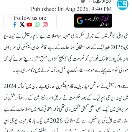
قومی آواز بیورو
Published: 06 Aug 2026, 9:40 PM
Follow us on:
نئی دہلی: کانگریس کے جنرل سکریٹری شعبہ مواصلات جے رام رمیش نے نیٹ-یو
جی 2026 پیپر لیک کے بعد امتحانی اصلاحات کے لیے قائم نندن نیلیکنی کی سربراہی
والی ہائی پاورڈ ٹاسک فورس کو حکومت کی ’ڈیمیج کنٹرول مشق‘ قرار دیتے ہوئے کہا کہ
مودی حکومت پہلے سے موجود سفارشات پر عمل درآمد کرنے میں ناکام رہی ہے۔
جے رام رمیش نے سوشل میڈیا پلیٹ فارم ایکس پر جاری اپنے بیان میں کہا کہ 2024
میں نیٹ-یو جی پیپر لیک کے بعد حکومت نے سابق اسرو چیئرمین کے رادھاکرشنن کی
سربراہی میں ایک اعلیٰ سطحی کمیٹی تشکیل دی تھی تاکہ امتحانی نظام میں اصلاحات کے لیے
سفارشات پیش کی جا سکیں۔ ان کے مطابق، 2026 میں ایک بار پھر نیٹ-یو جی پیپر