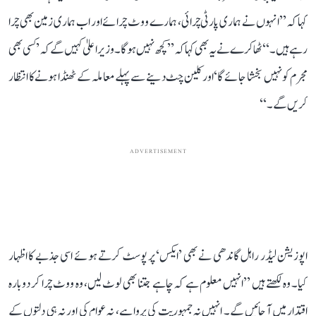
کہا کہ ’’انہوں نے ہماری پارٹی چرائی، ہمارے ووٹ چرائے اور اب ہماری زمین بھی چرا
رہے ہیں۔‘‘ ٹھاکرے نے یہ بھی کہا کہ ’’کچھ نہیں ہوگا۔ وزیراعلیٰ کہیں گے کہ ’کسی بھی
مجرم کو نہیں بخشا جائے گا‘ اور کلین چٹ دینے سے پہلے معاملہ کے ٹھنڈا ہونے کا انتظار
کریں گے۔‘‘
ADVERTISEMENT
اپوزیشن لیڈر راہل گاندھی نے بھی ’ایکس‘ پر پوسٹ کرتے ہوئے اسی جذبے کا اظہار
کیا۔ وہ لکھتے ہیں ’’انہیں معلوم ہے کہ چاہے جتنا بھی لوٹ لیں، وہ ووٹ چرا کر دوبارہ
اقتدار میں آ جائیں گے۔ انہیں نہ جمہوریت کی پروا ہے، نہ عوام کی اور نہ ہی دلتوں کے