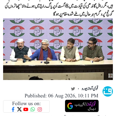
ہیں، مگر راہل گاندھی کی قیادت میں 8 اگست کو پریاگ راج میں ہونے والا ’چھاتروں کی
گونج‘ پروگرام ہر حال میں طے شدہ مقام پر ہوگا
قومی آواز بیورو
Published: 06 Aug 2026, 10:11 PM
Follow us on: