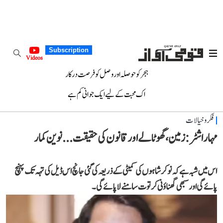
Subscription
Videos
ہجر کو حوصلہ اور وصل کو فرصت درکار
اک محبت کے لیے ایک جوانی کم ہے
فکر و خیالات
مہاراشٹر: زمین، گھوٹالے اور قانون کی حقیقت... نوین کمار
اس میں شبہ ہے کہ نوکرشاہوں کی کمیٹی کے ذریعہ کی گئی جانچ اس ڈیل کی تہہ تک پہنچ
پائے گی اور سبھی گھناؤنی کرتوت سامنے لا پائے گی۔