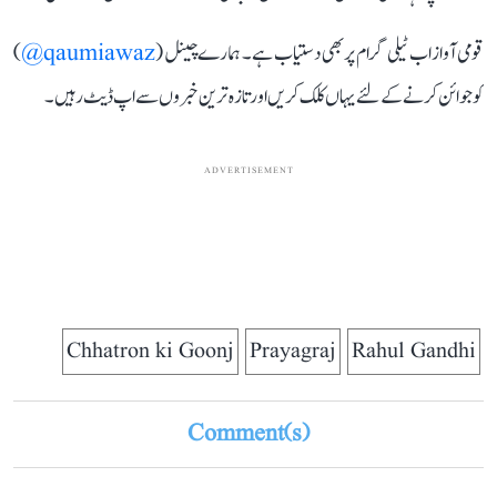
قومی آواز اب ٹیلی گرام پر بھی دستیاب ہے۔ ہمارے چینل (
qaumiawaz@
)
کو جوائن کرنے کے لئے یہاں کلک کریں اور تازہ ترین خبروں سے اپ ڈیٹ رہیں۔
ADVERTISEMENT
Chhatron ki Goonj
Prayagraj
Rahul Gandhi
Comment(s)