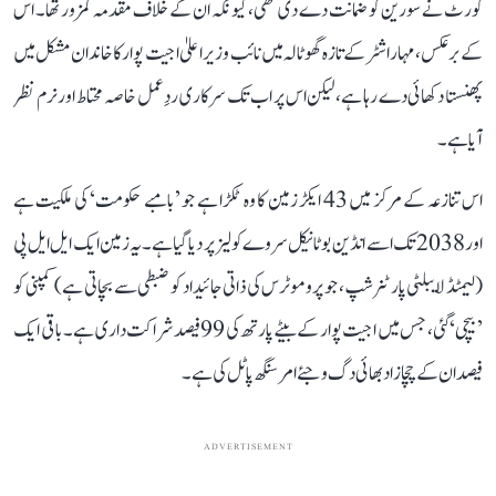
کورٹ نے سورین کو ضمانت دے دی تھی، کیونکہ ان کے خلاف مقدمہ کمزور تھا۔ اس
کے برعکس، مہاراشٹر کے تازہ گھوٹالہ میں نائب وزیر اعلیٰ اجیت پوار کا خاندان مشکل میں
پھنستا دکھائی دے رہا ہے، لیکن اس پر اب تک سرکاری ردِ عمل خاصہ محتاط اور نرم نظر
آیا ہے۔
اس تنازعہ کے مرکز میں 43 ایکڑ زمین کا وہ ٹکڑا ہے جو ’بامبے حکومت‘ کی ملکیت ہے
اور 2038 تک اسے انڈین بوٹانیکل سروے کو لیز پر دیا گیا ہے۔ یہ زمین ایک ایل ایل پی
(لیمٹڈ لایبلٹی پارٹنرشپ، جو پروموٹرس کی ذاتی جائیداد کو ضبطی سے بچاتی ہے) کمپنی کو
’بیچی‘ گئی، جس میں اجیت پوار کے بیٹے پارتھ کی 99 فیصد شراکت داری ہے۔ باقی ایک
فیصد ان کے چچازاد بھائی دگ وجئے امرسنگھ پاٹل کی ہے۔
ADVERTISEMENT