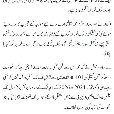
لیک کے بعد حکومت نے انفوسس کے شریک بانی نندن نیلیکنی کی سربراہی میں نئی ہائی
پاورڈ ٹاسک فورس تشکیل دی ہے۔
انہوں نے ہندوستان ٹائمز میں شائع ہونے والے سنجے موریہ کے تجزیے کا حوالہ دیتے
ہوئے کہا کہ نیلیکنی ٹاسک فورس کو دیے گئے 9 بنیادی نکات میں سے 7 پر رادھاکرشنن
کمیٹی پہلے ہی مکمل طور پر کام کر چکی تھی، جبکہ باقی 2 نکات پر بھی جزوی طور پر غور کیا جا
چکا تھا۔
جے رام رمیش نے کہا کہ اس سے قبل بھی یہ بات سامنے آ چکی ہے کہ حکومت
رادھاکرشنن کمیٹی کی 101 سفارشات میں سے 27 پر اب تک عمل درآمد نہیں کر سکی
ہے۔ ان کا کہنا تھا کہ 2024 اور 2026 کے پیپر لیک کے درمیان تقریباً 2 سال تک
نیشنل ٹیسٹنگ ایجنسی (این ٹی اے) میں مستقل ڈائریکٹر جنرل تک تعینات نہیں کیا گیا، جو
حکومت کی سنجیدگی پر سوال اٹھاتا ہے۔