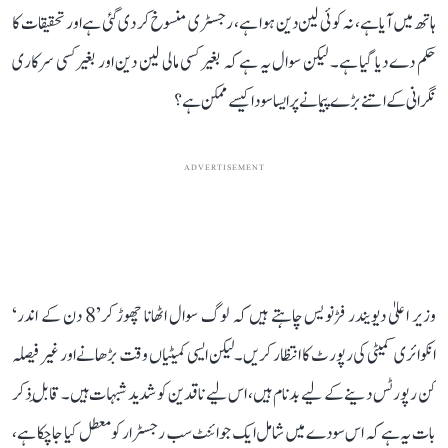
ہاتھ میں آیا ہے، نہ کوئی لین دین ہوا ہے، رجسٹری منسوخ کر دی گئی ہے اور تحقیقات کا
حکم دے دیا گیا ہے۔ لیکن سوال یہ ہے کہ بغیر کسی مالی لین دین اور بغیر کسی سرکاری
نگرانی کے اتنے بڑے پیمانے پر ایسا سودا کیسے ممکن ہے؟
ADVERTISEMENT
وزیر اعلیٰ دیویندر فڑنویس چاہتے ہیں کہ لوگ سوال اٹھانا چھوڑ کر’8 دن کے اندر‘
انکوائری کمیٹی کی رپورٹ کا انتظار کریں۔ لیکن ایسی کمیٹیاں وقت بڑھانے اور غیر فیصلہ
کن رپورٹس دینے کے لیے بدنام ہیں، اس لیے ناقدین کو شدید شبہات ہیں۔ قابلِ ذکر
بات یہ ہے کہ اس سودے میں شامل ایک جوائنٹ سب رجسٹرار کو معطل کیا جا چکا ہے،