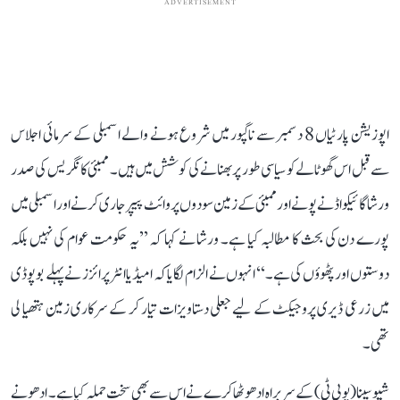
ADVERTISEMENT
اپوزیشن پارٹیاں 8 دسمبر سے ناگپور میں شروع ہونے والے اسمبلی کے سرمائی اجلاس
سے قبل اس گھوٹالے کو سیاسی طور پر بھنانے کی کوشش میں ہیں۔ ممبئی کانگریس کی صدر
ورشا گائیکواڈ نے پونے اور ممبئی کے زمین سودوں پر وائٹ پیپر جاری کرنے اور اسمبلی میں
پورے دن کی بحث کا مطالبہ کیا ہے۔ ورشا نے کہا کہ ’’یہ حکومت عوام کی نہیں بلکہ
دوستوں اور پٹھوؤں کی ہے۔‘‘ انہوں نے الزام لگایا کہ امیڈیا انٹرپرائزز نے پہلے بوپوڈی
میں زرعی ڈیری پروجیکٹ کے لیے جعلی دستاویزات تیار کر کے سرکاری زمین ہتھیا لی
تھی۔
شیوسینا (یو بی ٹی) کے سربراہ ادھو ٹھاکرے نے اس سے بھی سخت حملہ کیا ہے۔ ادھو نے