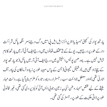
ADVERTISEMENT
پارتھ پوار کی کمپنی ’امیڈیا انٹرپرائزز ایل ایل پی‘ میں دگ وجئے امر سنگھ پاٹل شراکت
دار کے طور پر درج ہیں۔ پونے کے 2 مختلف تھانوں میں درج ایف آئی آر میں پارتھ کا نام
شامل نہیں ہے۔ باودھن پولیس اسٹیشن میں درج ایف آئی آر میں پاٹل (جو پارتھ پوار
کے چچازاد بھی ہیں)، شیتل تیجوانی (جن کے پاس مبینہ طور پر زیادہ تر مالکان کی پاور آف
اٹارنی تھی)، اور معطل جوائنٹ سب رجسٹرار رویندر تارو کو ملزم بنایا گیا ہے۔ دلت مہار
طبقے کے لیے مختص ’مہار وطن‘ کی یہ زمین، جو بی ایس آئی کو لیز پر دی گئی تھی، غیر قانونی
طور پر ذاتی ملکیت کے طور پر رجسٹر کی گئی تھی۔