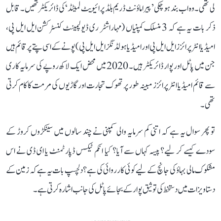
لی تھی۔ وہ اب بند ہو چکی ’پیراماؤنٹ ڈریم بلڈ پرائیویٹ لمیٹڈ‘ کی ڈائریکٹر تھیں۔ قابل
ذکر بات یہ ہے کہ 3 منسلک کمپنیاں (مہاراشٹر ری ڈیولپمینٹ کنسٹرکشن ایل ایل پی،
امیڈیا انٹرپرائزز ایل ایل پی اور امیڈیا ہولڈنگز ایل ایل پی) پونے کے اسی پتے پر قائم ہیں
جن میں پاٹل اور پوار ڈائریکٹر ہیں۔ 2020 میں محض ایک لاکھ روپے کی سرمایہ کاری
سے قائم امیڈیا انٹرپرائزز مبینہ طور پر تھوک تجارت اور گاڑیوں کی مرمت کا کام کرتی
تھی۔
تو پھر سوال یہ ہے کہ اتنی کم سرمایہ والی کمپنی نے چند سالوں میں سینکڑوں کروڑ کے
سودے کیسے کر لیے؟ پیسہ کہاں سے آیا؟ کیا انکم ٹیکس ڈپارٹمنٹ یا ای ڈی نے اس
مشکوک مالی بہاؤ کی جانچ کے لیے کوئی کارروائی کی ہے؟ دلچسپ بات یہ ہے کہ زمین کے
دستاویزات میں دستخط کی توثیق پوار کے بجائے پاٹل کی جانب اشارہ کرتی ہے۔