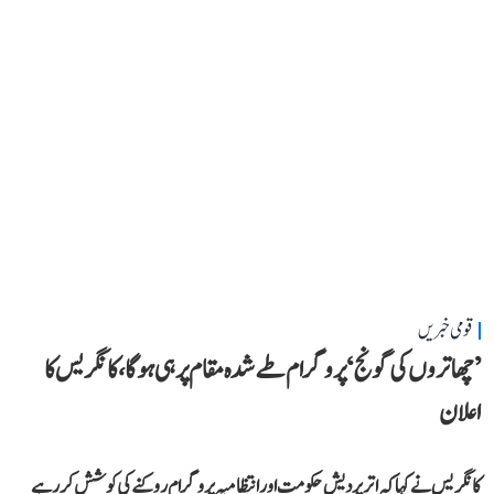
قومی خبریں
’چھاتروں کی گونج‘ پروگرام طے شدہ مقام پر ہی ہوگا، کانگریس کا
اعلان
کانگریس نے کہا کہ اتر پردیش حکومت اور انتظامیہ پروگرام روکنے کی کوشش کر رہے