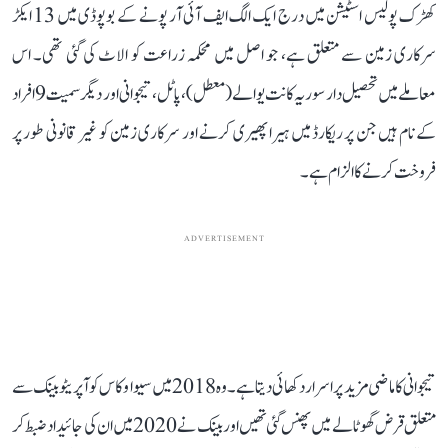
کھڑک پولیس اسٹیشن میں درج ایک الگ ایف آئی آر پونے کے بوپوڈی میں 13 ایکڑ
سرکاری زمین سے متعلق ہے، جو اصل میں محکمہ زراعت کو الاٹ کی گئی تھی۔ اس
معاملے میں تحصیل دار سوریہ کانت یوالے (معطل)، پاٹل، تیجوانی اور دیگر سمیت 9 افراد
کے نام ہیں جن پر ریکارڈ میں ہیرا پھیری کرنے اور سرکاری زمین کو غیر قانونی طور پر
فروخت کرنے کا الزام ہے۔
ADVERTISEMENT
تیجوانی کا ماضی مزید پراسرار دکھائی دیتا ہے۔ وہ 2018 میں سیوا وکاس کوآپریٹو بینک سے
متعلق قرض گھوٹالے میں پھنس گئی تھیں اور بینک نے 2020 میں ان کی جائیداد ضبط کر