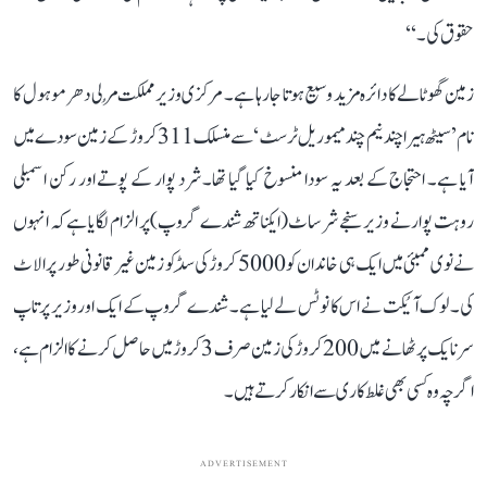
حقوق کی۔‘‘
زمین گھوٹالے کا دائرہ مزید وسیع ہوتا جا رہا ہے۔ مرکزی وزیر مملکت مُرلی دھر موہول کا
نام ’سیٹھ ہیراچند نیم چند میموریل ٹرسٹ‘ سے منسلک 311 کروڑ کے زمین سودے میں
آیا ہے۔ احتجاج کے بعد یہ سودا منسوخ کیا گیا تھا۔ شرد پوار کے پوتے اور رکن اسمبلی
روہت پوار نے وزیر سنجے شرساٹ (ایکناتھ شندے گروپ) پر الزام لگایا ہے کہ انہوں
نے نوی ممبئی میں ایک ہی خاندان کو 5000 کروڑ کی سِڈکو زمین غیر قانونی طور پر الاٹ
کی۔ لوک آیُکت نے اس کا نوٹس لے لیا ہے۔ شندے گروپ کے ایک اور وزیر پرتاپ
سرنایک پر ٹھانے میں 200 کروڑ کی زمین صرف 3 کروڑ میں حاصل کرنے کا الزام ہے،
اگرچہ وہ کسی بھی غلط کاری سے انکار کرتے ہیں۔
ADVERTISEMENT