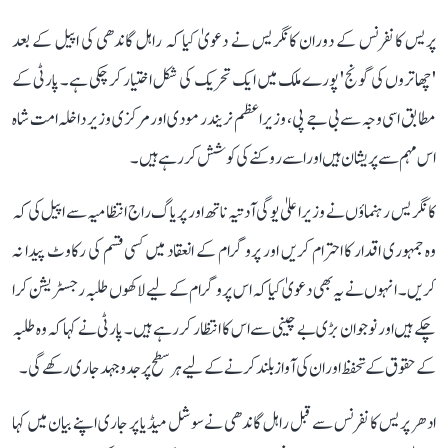
پریس کانفرنس کے دوران کانگریس نے دعویٰ کیا کہ راہل گاندھی کی اپیل کے بعد
'چھاتروں کی گونج' پورے ملک میں ایک تحریک کی شکل اختیار کر چکی ہے۔ پارٹی کے
مطابق اسی وجہ سے بی جے پی، وزیر اعظم نریندر مودی اور مرکزی وزیر داخلہ امت شاہ
اس مہم سے پریشان ہیں اور اسے روکنے کی کوشش کر رہے ہیں۔
کانگریس رہنماؤں نے وزیر اعلیٰ یوگی آدتیہ ناتھ اور پریاگ راج انتظامیہ سے اپیل کی کہ
وہ جمہوری اقدار کا احترام کریں اور پروگرام کے انعقاد میں کسی قسم کی رکاوٹ پیدا نہ
کریں۔ انہوں نے یہ بھی دعویٰ کیا کہ اس پروگرام کے لیے لاکھوں طلبہ رجسٹریشن کرا
چکے ہیں اور نوجوان بڑی بے چینی سے اس کا انتظار کر رہے ہیں۔ پارٹی نے کہا کہ وہ طلبہ
کے حقوق کے تحفظ اور ان کی آواز بلند کرنے کے لیے ہر سطح پر جدوجہد جاری رکھے گی۔
ادھر پریس کانفرنس سے قبل راہل گاندھی نے سوشل میڈیا پر جاری اپنے بیان میں کہا