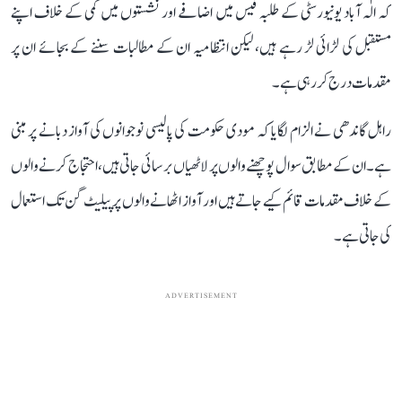
کہ الٰہ آباد یونیورسٹی کے طلبہ فیس میں اضافے اور نشستوں میں کمی کے خلاف اپنے
مستقبل کی لڑائی لڑ رہے ہیں، لیکن انتظامیہ ان کے مطالبات سننے کے بجائے ان پر
مقدمات درج کر رہی ہے۔
راہل گاندھی نے الزام لگایا کہ مودی حکومت کی پالیسی نوجوانوں کی آواز دبانے پر مبنی
ہے۔ ان کے مطابق سوال پوچھنے والوں پر لاٹھیاں برسائی جاتی ہیں، احتجاج کرنے والوں
کے خلاف مقدمات قائم کیے جاتے ہیں اور آواز اٹھانے والوں پر پیلیٹ گن تک استعمال
کی جاتی ہے۔
ADVERTISEMENT