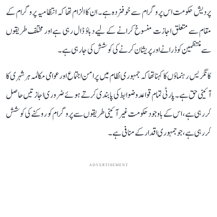
پردیش حکومت اس پروگرام سے خوفزدہ ہے۔ ان کا الزام تھا کہ انتظامیہ پروگرام کے
مقام سے متعلق اجازت منسوخ کرانے کے لیے دباؤ ڈال رہی ہے اور مختلف طریقوں
سے منتظمین کو ڈرانے اور پریشان کرنے کی کوشش کی جا رہی ہے۔
کانگریس رہنماؤں کا کہنا تھا کہ جمہوری نظام میں پرامن اجتماع اور عوامی مکالمہ ہر شہری کا
آئینی حق ہے۔ پارٹی تمام قواعد و ضوابط کی پابندی کرتے ہوئے ضروری اجازتیں حاصل
کر رہی ہے، اس کے باوجود حکومت غیر آئینی طریقوں سے پروگرام کو روکنے کی کوشش
کر رہی ہے، جو جمہوری اقدار کے منافی ہے۔
ADVERTISEMENT