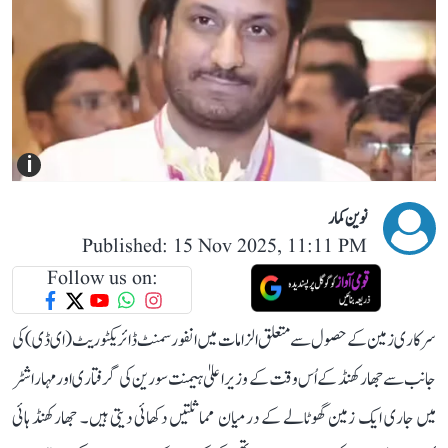
i
نوین کمار
Published: 15 Nov 2025, 11:11 PM
Follow us on:
سرکاری زمین کے حصول سے متعلق الزامات میں انفورسمنٹ ڈائریکٹوریٹ (ای ڈی) کی
جانب سے جھارکھنڈ کے اُس وقت کے وزیر اعلیٰ ہیمنت سورین کی گرفتاری اور مہاراشٹر
میں جاری ایک زمین گھوٹالے کے درمیان مماثلتیں دکھائی دیتی ہیں۔ جھارکھنڈ ہائی