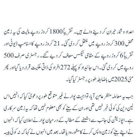
اعداد و شمار حیران کر دینے والے ہیں۔ تقریباً 1800 کروڑ روپے مالیت کی یہ زمین
محض 300 کروڑ روپے میں منتقل کر دی گئی۔ 21 کروڑ روپے کا اسٹامپ ڈیوٹی اور
تقریباً 6 کروڑ روپے کے مقامی ٹیکس معاف کر دیے گئے۔ رجسٹری صرف 500
روپے میں کر دی گئی۔ اس جائیداد کو پہلے 272 افراد کی ذاتی ملکیت قرار دیا گیا اور پھر
مئی 2025 میں باضابطہ طور پر رجسٹر کیا گیا۔
جب یہ معاملہ منظر عام پر آیا، تو اجیت پوار نے غیر متوقع طور پر دعویٰ کیا کہ انہیں اس
لین دین کی کوئی خبر نہیں تھی اور ان کے بیٹے کو بھی معلوم نہیں تھا کہ یہ زمین سرکاری
ہے۔ اپوزیشن کی جانب سے استعفے کے مطالبہ کے درمیان پوار نے اعلان کیا کہ انہوں
نے اپنے بیٹے کو زمین واپس کرنے کا مشورہ دیا تھا۔ بعد میں انہوں نے کہا کہ نہ کوئی پیسہ