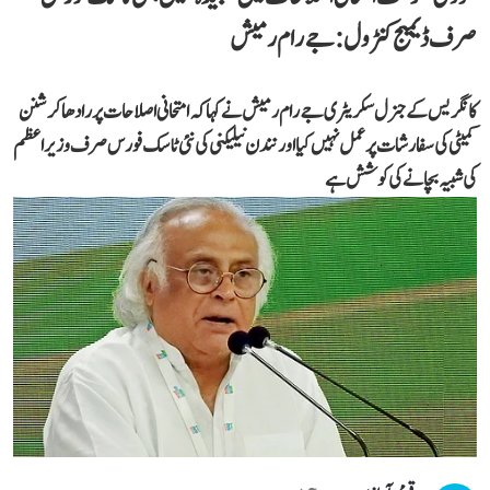
صرف ڈیمیج کنٹرول: جے رام رمیش
کانگریس کے جنرل سکریٹری جے رام رمیش نے کہا کہ امتحانی اصلاحات پر رادھاکرشنن
کمیٹی کی سفارشات پر عمل نہیں کیا اور نندن نیلیکنی کی نئی ٹاسک فورس صرف وزیر اعظم
کی شبیہ بچانے کی کوشش ہے