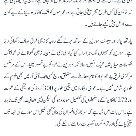
دی گئی ہے۔ اس سے ملی بھگت اور مجرمانہ ساز باز واضح ہو جاتی ہے، لیکن یہ دیکھنا باقی ہے
کہ قانون کی کس طرح تشریح کی جاتی ہے اور مجرموں کو شک کا فائدہ دینے کے لیے کون
سے دلائل پیش کیے جاتے ہیں۔
پارتھ پوار اور ہیمنت سورین کے ساتھ برتے گئے رویہ کا زمینی فرق صاف دکھائی دیتا
ہے۔ سورین کو مہینوں تک ہراساں کیا گیا، ای ڈی نے مبینہ زمین گھوٹالے کی خوفناک
تفصیلات میڈیا میں ’لیک‘ کیں، حالانکہ سورین نے خود کو بے قصور بتایا۔ اس کے برعکس
مرکزی فریق پارتھ پوار کا نام معاملے سے متعلق درج کسی ایف آئی آر میں بھی ملزم کے
طور پر شامل نہیں ہے۔ عوامی ریکارڈ میں یقینی طور پر 300 کروڑ کی ادائیگی کے ثبوت
اور 272 ’مالکان‘ کے دستخطوں کی تفصیل موجود ہوگی، لیکن ایسی شفافیت ابھی تک ناپید
ہے۔ اس بات میں شبہ ہے کہ سرکاری افسران کی بنائی گئی کمیٹی اس سودے کی تہہ تک
پہنچ پائے گی اور تمام مکروہ تفصیلات سامنے لا سکے گی۔