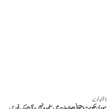
قومی خبریں
مودی حکومت امتحانی اصلاحات میں سنجیدہ نہیں، نئی ٹاسک فورس