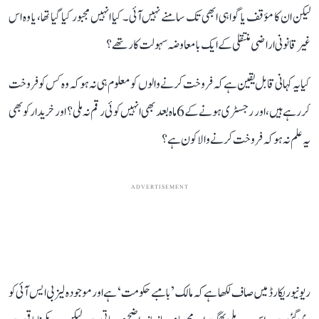
لیکن ان کا مؤقف یا گواہی ابھی تک سامنے نہیں آئی۔ کیا انہیں مجبور کیا گیا تھا، یا وہ اس
غیر قانونی اراضی منتقلی کے ایک با معاوضہ سہولت کار تھے؟
کیا یہ کہانی قابل یقین ہے کہ فروخت کرنے والوں کو معلوم ہی نہ ہو کہ وہ کس کو فروخت
کر رہے ہیں، اور رجسٹری ہونے کے 6 ماہ بعد بھی انہیں کوئی رقم نہ ملی؟ اور خریدار کو بھی
یہ علم نہ ہو کہ فروخت کرنے والا کون ہے؟
ADVERTISEMENT
ریونیو ریکارڈ میں صاف لکھا ہے کہ مالک ’بامبے حکومت‘ ہے اور موجودہ لیز بی ایس آئی کو