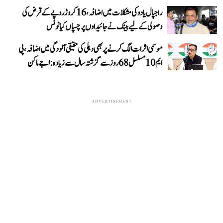
راجپال یادو کی مشکلات میں اضافہ، 16 کروڑ روپے کے قرض کی
وصولی کے لیے بینک نے جائیداوں پر چسپاں کیا نوٹس
موسمی اثرات الگ کرنے پر بھی دہلی کی حقیقی آلودگی میں اضافہ، پی
ایم 10 مسلسل 68 روز سے گزشتہ سال سے زیادہ: اجے ماکن
ADVERTISEMENT