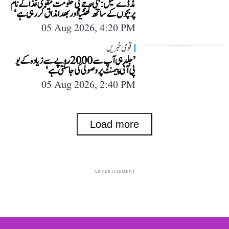
مڈ ڈے میل: ’بی جے پی حکومت مقوی غذا کے نام
پر بچوں کے ساتھ گھٹیا اور بھدا مذاق کر رہی ہے‘
05 Aug 2026, 4:20 PM
قومی خبریں
’جلد ہی آپ سے 2000 روپے سے زیادہ کے یو
پی آئی پیمنٹ پر وصولی کی جا سکتی ہے‘
05 Aug 2026, 2:40 PM
Load more
ADVERTISEMENT