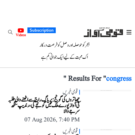
Subscription
Videos
ہجر کو حوصلہ اور وصل کو فرصت درکار
اک محبت کے لیے ایک جوانی کم ہے
"
Results For "
congress
قومی خبریں
چھاتروں کی گونج: پریاگ راج سے اٹھنے والی طلبہ
کی آواز پورے ملک میں گونجے گی، رندیپ سنگھ
سرجے والا
07 Aug 2026, 7:40 PM
قومی خبریں