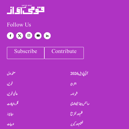
Follow Us
Subscribe
Contribute
آئی پی ایل 2026
صفحہ اول
انٹرویو
خبریں
شہرنامہ
عالمی خبریں
سائنس اینڈ ٹیکنالوجی
فکر و خیالات
فلم اور تفریح
ویڈیوز
تعلیم اور کیریر
ادبیات