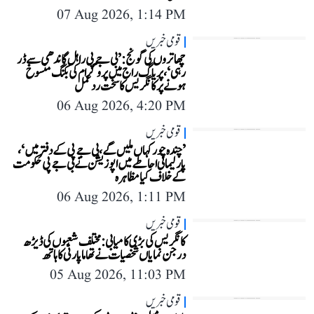
07 Aug 2026, 1:14 PM
قومی خبریں
چھاتروں کی گونج: ’بی جے پی راہل گاندھی سے ڈر
رہی‘، پریاگ راج میں پروگرام کی بکنگ منسوخ
ہونے پر کانگریس کا سخت ردعمل
06 Aug 2026, 4:20 PM
قومی خبریں
’چندہ چور کہاں ملیں گے، بی جے پی کے دفتر میں‘،
پارلیمانی احاطے میں اپوزیشن نے بی جے پی حکومت
کے خلاف کیا مظاہرہ
06 Aug 2026, 1:11 PM
قومی خبریں
کانگریس کی بڑی کامیابی: مختلف شعبوں کی ڈیڑھ
درجن نمایاں شخصیات نے تھاما پارٹی کا ہاتھ
05 Aug 2026, 11:03 PM
قومی خبریں