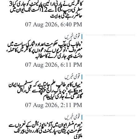
کانگریس نے پارٹی اراکین پارلیمنٹ کو جاری کیا 3
سطری وہپ، 10 سے 12 اگست تک ایوان میں
حاضر رہنے کی ہدایت
07 Aug 2026, 6:40 PM
قومی خبریں
’پنجاب کی عآپ حکومت اعداد و شمار کی سیاست میں
مصروف‘، نوکریوں کے دعووں پر کانگریس کا حملہ،
وائٹ پیپر جاری کرنے کا مطالبہ
07 Aug 2026, 6:11 PM
قومی خبریں
’یہاں کا ہر طالب علم جانتا ہے کہ سسٹم بے ایمان
ہو چکا ہے‘، پریاگ راج پہنچنے سے قبل راہل
گاندھی نے جاری کیا پیغام
07 Aug 2026, 2:11 PM
قومی خبریں
’ہوم منسٹر ایوان میں آؤ‘، اپوزیشن کے نعروں سے
حکومت پریشان، پارلیمنٹ کی کارروائی پیر تک
ملتوی