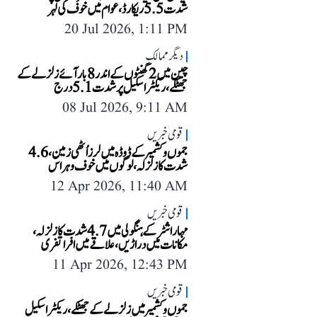
شدت 5.5 ریکارڈ، عوام میں خوف کی لہر
20 Jul 2026, 1:11 PM
دیگر ممالک
چین میں 2 گھنٹوں کے اندر 8 بار آئے زلزلے کے
جھٹکے، ریکٹر اسکیل پر شدت 5.1 درج
08 Jul 2026, 9:11 AM
قومی خبریں
جموں وکشمیر کے ڈوڈہ میں لرز اُٹھی زمین، 4.6
شدت کا زلزلہ، لوگوں میں خوف وہراس
12 Apr 2026, 11:40 AM
قومی خبریں
مہاراشٹر کے ہنگولی میں 4.7 شدت کا زلزلہ،
مکانات میں دراڑیں، علاقے میں افراتفری
11 Apr 2026, 12:43 PM
قومی خبریں
جموں و کشمیر میں زلزلے کے جھٹکے، ریکٹر اسکیل