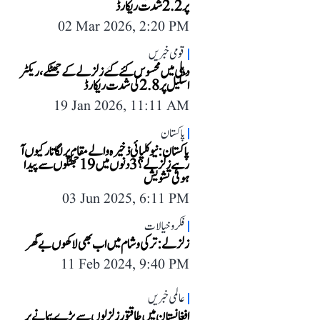
پر 2.2 شدت ریکارڈ
02 Mar 2026, 2:20 PM
قومی خبریں
دہلی میں محسوس کئے گئے زلزلے کے جھٹکے، ریکٹر
اسکیل پر 2.8 کی شدت ریکارڈ
19 Jan 2026, 11:11 AM
پاکستان
پاکستان: نیوکلیائی ذخیرہ والے مقام پر لگاتار کیوں آ
رہے زلزلے؟ 3 دنوں میں 19 جھٹکوں سے پیدا
ہوئی تشویش
03 Jun 2025, 6:11 PM
فکر و خیالات
زلزلے: ترکی و شام میں اب بھی لاکھوں بے گھر
11 Feb 2024, 9:40 PM
عالمی خبریں
افغانستان میں طاقتور زلزلوں سے بڑے پیمانے پر