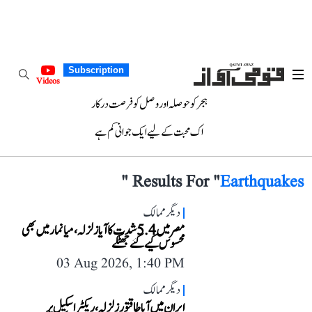
Subscription
Videos
ہجر کو حوصلہ اور وصل کو فرصت درکار
اک محبت کے لیے ایک جوانی کم ہے
"
Results For "
Earthquakes
دیگر ممالک
مصر میں 5.4 شدت کا آیا زلزلہ، میانمار میں بھی
محسوس کیے گئے جھٹکے
03 Aug 2026, 1:40 PM
دیگر ممالک
ایران میں آیا طاقتور زلزلہ، ریکٹر اسکیل پر