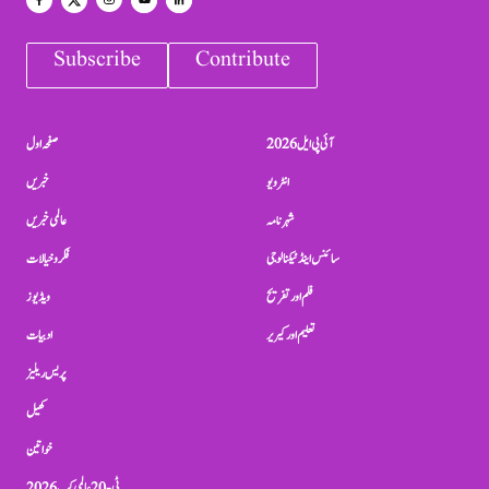
Subscribe
Contribute
آئی پی ایل 2026
صفحہ اول
انٹرویو
خبریں
شہرنامہ
عالمی خبریں
سائنس اینڈ ٹیکنالوجی
فکر و خیالات
فلم اور تفریح
ویڈیوز
تعلیم اور کیریر
ادبیات
پریس ریلیز
کھیل
خواتین
ٹی-20 عالمی کپ 2026