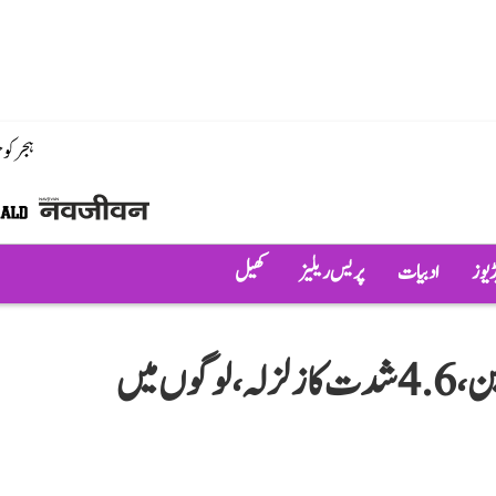
ہجر کو
ڈیوز
ادبیات
پریس ریلیز
کھیل
جموں وکشمیر کے ڈوڈہ میں لرز اُٹھی زمین، 4.6 شدت کا زلزلہ، لوگوں میں