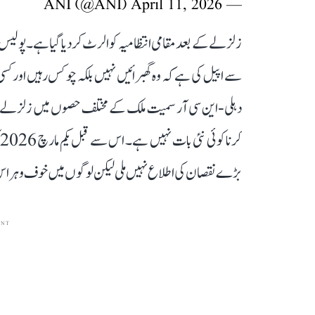
April 11, 2026
— ANI (@ANI)
زلزلے کے بعد مقامی انتظامیہ کو الرٹ کر دیا گیا ہے۔ پولیس
سے اپیل کی ہے کہ وہ گھبرائیں نہیں بلکہ چوکس رہیں اور کس
دہلی-این سی آر سمیت ملک کے مختلف حصوں میں زلزلے ک
بڑے نقصان کی اطلاع نہیں ملی لیکن لوگوں میں خوف وہراس
ENT