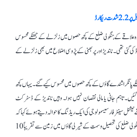
ریکارڈ
راشٹر کے مراٹھواڑہ علاقے کے ہنگولی ضلع کے کچھ حصوں میں زلزلے کے جھٹکے محسوس
ھے۔ ریختر اسکیل پر زلزلے کی شدت 4.7 ریکارڈ کی گئی تھی۔ ناندیڑ اور پربھنی کے پڑوسی اضلاع میں بھی زلزلے کے
ھٹکے پانگرا شندے گاؤں کے کچھ حصوں میں محسوس کیے گئے۔ یہاں کچھ
گئیں۔ تاہم جانی یا مالی نقصان نہیں ہوا۔ وہیں ناندیڑ کے ڈسٹرکٹ
زلے کی شدت 4.7 تھی۔ انہوں نے نیشنل سینٹر فار سیسمولوجی کی ایک ریڈنگ کا حوالہ دیتے ہوئے کہا کہ
ہفتہ کی صبح 8:45 پر زلزلہ ریکارڈ کیا گیا۔ زلزلے کا مرکز ہنگولی ضلع کی تحصیل وسمت کے شیرلی گاؤں میں زمین سے تقریباً 10