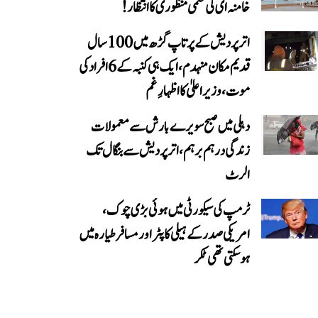
خامنہ ای کی حتمی منظوری کا انتظار!
اتر پردیش کے پرتاپ گڑھ میں 100 سال
قدیم مکان منہدم، ایک ہی کنبہ کے 6 افراد کی
موت، وزیر اعلیٰ کا اظہارِ غم
دہلی میں صبح سویرے بارش سے معمولات
زندگی درہم برہم، اترپردیش سے بنگال تک
الرٹ
ٹرمپ کی سیکورٹی میں ہوئی بڑی چوک،
امریکی صدر کے ہیلی کاپٹر اور مسافر طیارہ میں
ہو سکتی تھی ٹکر