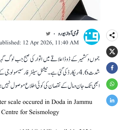
قومی آواز بیورو
ublished: 12 Apr 2026, 11:40 AM
جموں و کشمیر کے ڈوڈا علاقے میں اتوار کی صبح جب لوگ گہ
ابھی تک جان و مال کے نقصان کی کوئی اطلاع موصول نہیں 
ter scale occured in Doda in Jammu
l Centre for Seismology