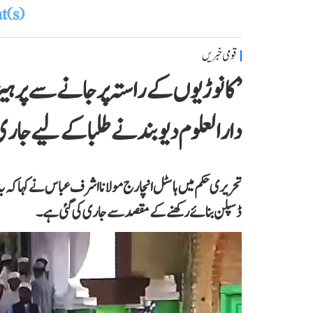
(s)
قومی خبریں
’کانوڑیوں کے راستہ پر جانے سے پرہیز
دارالعلوم دیوبند نے طلبا کے لیے جار
تحریری حکم میں ہاسٹل انچارج مولانا اشرف عباس نے کہا کہ یہ ای
ڈسپلن بنائے رکھنے کے مقصد سے جاری کی گئی ہے۔