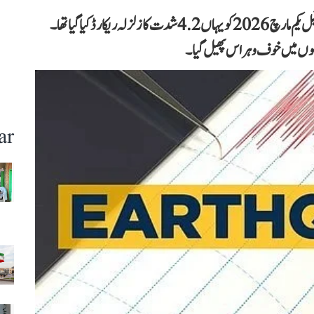
ڈوڈہ میں زلزلے کے جھٹکے کوئی نئی بات نہیں ہے۔ اس سے قبل یکم مارچ 2026 کو یہاں 4.2 شدت کا زلزلہ ریکارڈ کیا گیا تھا۔
گوں میں خوف وہراس پھیل گیا۔
ar