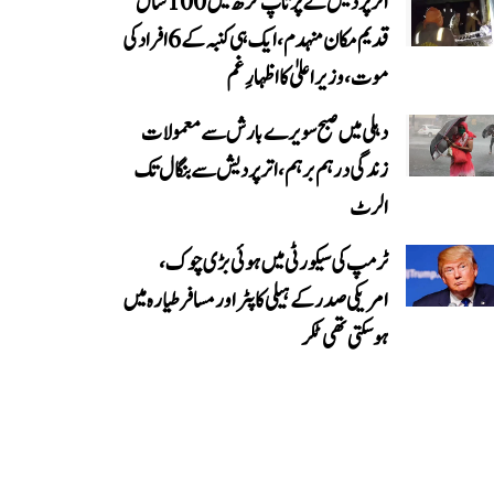
اتر پردیش کے پرتاپ گڑھ میں 100 سال
قدیم مکان منہدم، ایک ہی کنبہ کے 6 افراد کی
موت، وزیر اعلیٰ کا اظہارِ غم
دہلی میں صبح سویرے بارش سے معمولات
زندگی درہم برہم، اترپردیش سے بنگال تک
الرٹ
ٹرمپ کی سیکورٹی میں ہوئی بڑی چوک،
امریکی صدر کے ہیلی کاپٹر اور مسافر طیارہ میں
ہو سکتی تھی ٹکر