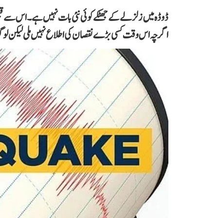
اگرچہ اس وقت کسی بڑے نقصان کی اطلاع نہیں ملی لیکن لو