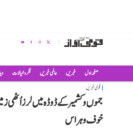
صفحہ اول
خبریں
عالمی خبریں
فکر و خیالات
وی
قومی خبریں
خوف وہراس