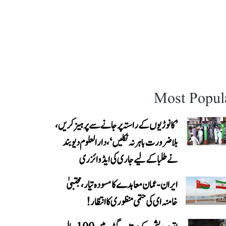
Most Popul
’کانوڑیوں کے راستہ پر جانے سے پرہیز کریں،
بلاضرورت باہر نہ نکلیں‘، دارالعلوم دیوبند
نے طلبا کے لیے جاری کی ایڈوائزری
ایران-عمان معاہدے کا مسودہ تیار، مجتبیٰ
خامنہ ای کی حتمی منظوری کا انتظار!