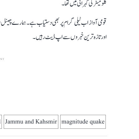
کلومیٹر کی گہرائی میں تھا۔
قومی آواز اب ٹیلی گرام پر بھی دستیاب ہے۔ ہمارے چینل 
اور تازہ ترین خبروں سے اپ ڈیٹ رہیں۔
ENT
d
Jammu and Kahsmir
magnitude quake