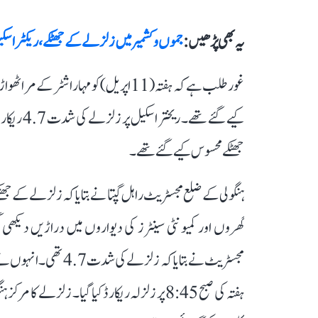
یہ بھی پڑھیں :
جموں و کشمیر میں زلزلے کے جھٹکے، ریکٹر اسکیل پر 2.2 شدت 
غورطلب ہے کہ ہفتہ (11 اپریل) کو مہا
کیے گئے ت
جھٹکے محسوس کیے گئے تھے۔
ہنگولی کے ضلع مجسٹریٹ راہل گپتا نے بتایا کہ زلزلے کے ج
گھروں اور کمیونٹی سینٹرز کی دیواروں میں دراڑیں دیکھی 
مجسٹریٹ نے بتایا کہ زل