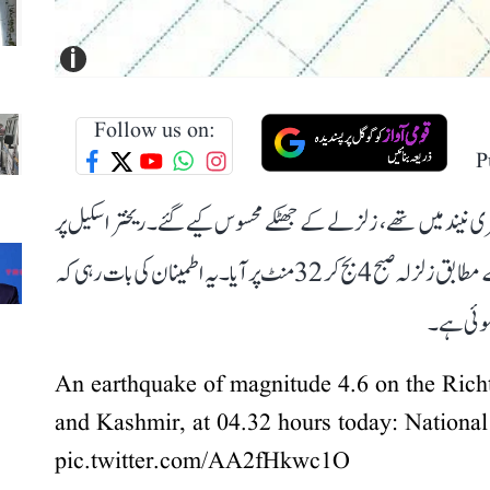
i
Follow us on:
P
ری نیند میں تھے، زلزلے کے جھٹکے محسوس کیے گئے۔ ریختر اسکیل پر
شدت 4.6 ریکارڈ کی گئی ہے۔ نیشنل سینٹر فار سیسمولوجی کے مطابق زلزلہ صبح 4 بج کر 32 منٹ پر آیا۔ یہ اطمینان کی بات رہی کہ
ہوئی ہے۔
An earthquake of magnitude 4.6 on the Rich
and Kashmir, at 04.32 hours today: Nationa
pic.twitter.com/AA2fHkwc1O