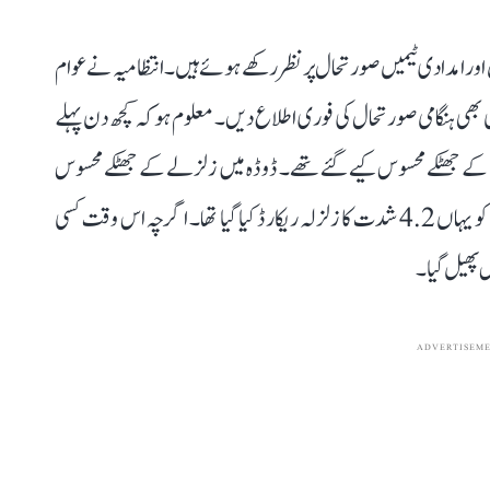
 اور امدادی ٹیمیں صورتحال پر نظر رکھے ہوئے ہیں۔ انتظامیہ نے عوام
ی بھی ہنگامی صورتحال کی فوری اطلاع دیں۔ معلوم ہو کہ کچھ دن پہلے
ے جھٹکے محسوس کیے گئے تھے۔ ڈوڈہ میں زلزلے کے جھٹکے محسوس
کرنا کوئی نئی بات نہیں ہے۔ اس سے قبل یکم مارچ 2026 کو یہاں 4.2 شدت کا زلزلہ ریکارڈ کیا گیا تھا۔ اگرچہ اس وقت کسی
 پھیل گیا۔
ADVERTISEM