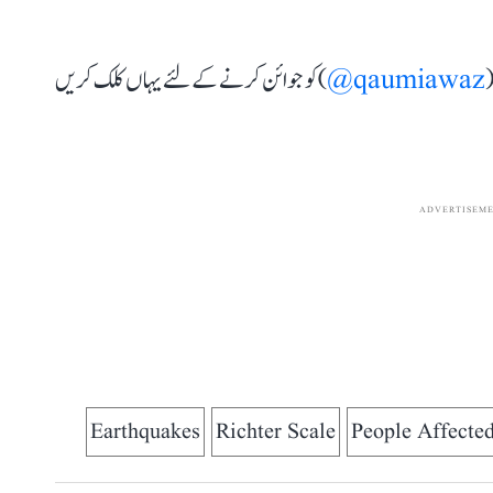
(
qaumiawaz@
) کو جوائن کرنے کے لئے یہاں کلک کریں
ADVERTISEM
Earthquakes
Richter Scale
People Affecte