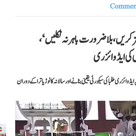
Comment
 کریں، بلاضرورت باہر نہ نکلیں‘،
ی کی ایڈوائزری
ڈوائزری طلبا کی سیکورٹی یقینی بنانے اور سالانہ کانوڑ یاترا کے دوران