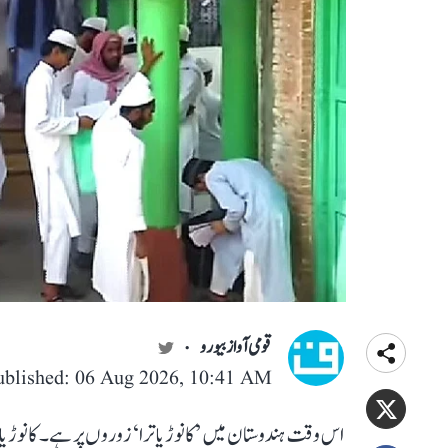
قومی آواز بیورو
ublished: 06 Aug 2026, 10:41 AM
اس وقت ہندوستان میں ’کانوڑ یاترا‘ زوروں پر ہے۔ کانوڑ ی