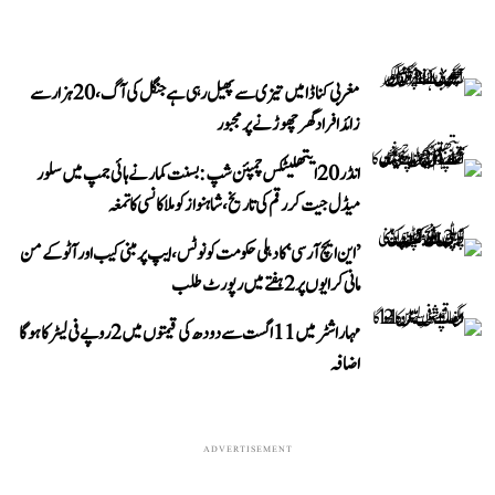
مغربی کناڈا میں تیزی سے پھیل رہی ہے جنگل کی آگ، 20 ہزار سے
زائد افراد گھر چھوڑنے پر مجبور
انڈر 20 ایتھلیٹکس چمپئن شپ: بسنت کمار نے ہائی جمپ میں سلور
میڈل جیت کر رقم کی تاریخ، شاہنواز کو ملا کانسی کا تمغہ
’این ایچ آر سی‘ کا دہلی حکومت کو نوٹس، ایپ پر مبنی کیب اور آٹو کے من
مانی کرایوں پر 2 ہفتے میں رپورٹ طلب
مہاراشٹر میں 11 اگست سے دودھ کی قیمتوں میں 2 روپے فی لیٹر کا ہوگا
اضافہ
ADVERTISEMENT