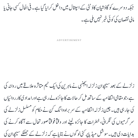
جبکہ دوسرے کو گاؤشیان کاؤنٹی کے اسپتال میں داخل کرایا گیا ہے۔ فی الحال کسی جانی یا
مالی نقصان کی کوئی خبر نہیں ملی ہے۔
ADVERTISEMENT
زلزلے کے بعد سیچوان زلزلہ ایجنسی نے ماہرین کی ایک ٹیم متاثرہ علاقے میں روانہ کی
ہے، جو مقامی انتظامیہ کے ساتھ مل کر حالات کا جائزہ لے رہی ہے اور امدادی کارروائیاں
کی جا رہی ہیں۔ چین زلزلہ انتظامیہ کے سربراہ وانگ کن نے حکام کو مسلسل زلزلے کی
سرگرمیوں کی نگرانی، خطرات کا جائزہ لینے اور وقتاً فوقتاً صورتحال سے آگاہ کرنے کی
ہدایات دی ہیں۔ سوشل میڈیا پر کئی لوگوں نے بتایا ہے کہ زلزلے کے جھٹکے سیچوان کی