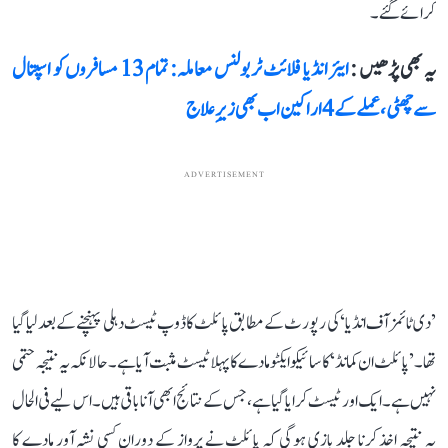
کرائے گئے۔
یہ بھی پڑھیں :
ایئر انڈیا فلائٹ ٹربولنس معاملہ: تمام 13 مسافروں کو اسپتال
سے چھٹی، عملے کے 4 اراکین اب بھی زیرِ علاج
ADVERTISEMENT
’دی ٹائمز آف انڈیا‘ کی رپورٹ کے مطابق پائلٹ کا ڈوپ ٹیسٹ دہلی پہنچنے کے بعد لیا گیا
تھا۔ ’پائلٹ ان کمانڈ‘ کا سائیکوایکٹو مادے کا پہلا ٹیسٹ مثبت آیا ہے۔ حالانکہ یہ نتیجہ حتمی
نہیں ہے۔ ایک اور ٹیسٹ کرایا گیا ہے، جس کے نتائج ابھی آنا باقی ہیں۔ اس لیے فی الحال
یہ نتیجہ اخذ کرنا جلد بازی ہوگی کہ پائلٹ نے پرواز کے دوران کسی نشہ آور مادے کا