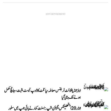
ADVERTISEMENT
ایئر انڈیا فلائٹ ٹربلنس معاملہ، پائلٹ کا ڈوپ ٹیسٹ مثبت، جانچ مکمل
ہونے تک ہٹایا گیا
انڈر 20 ایتھلیٹکس چمپئن شپ: بسنت کمار نے ہائی جمپ میں سلور