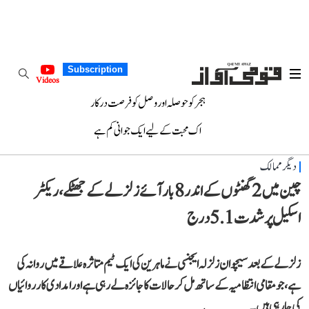
Subscription
Videos
ہجر کو حوصلہ اور وصل کو فرصت درکار
اک محبت کے لیے ایک جوانی کم ہے
دیگر ممالک
چین میں 2 گھنٹوں کے اندر 8 بار آئے زلزلے کے جھٹکے، ریکٹر
اسکیل پر شدت 5.1 درج
زلزلے کے بعد سیچوان زلزلہ ایجنسی نے ماہرین کی ایک ٹیم متاثرہ علاقے میں روانہ کی
ہے، جو مقامی انتظامیہ کے ساتھ مل کر حالات کا جائزہ لے رہی ہے اور امدادی کارروائیاں
کی جا رہی ہیں۔