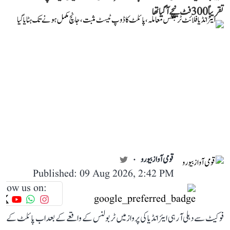
تقریباً 300 فٹ نیچے آ گیا تھا
قومی آواز بیورو
Published: 09 Aug 2026, 2:42 PM
llow us on:
فوکیٹ سے دہلی آ رہی ایئر انڈیا کی پرواز میں ٹربولنس کے واقعے کے بعد اب پائلٹ کے