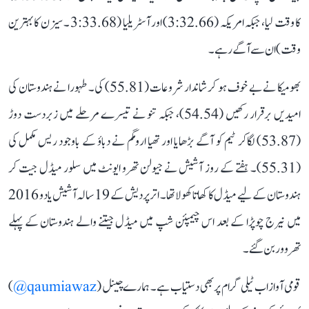
کا وقت لیا، جبکہ امریکہ (3:32.66) اور آسٹریلیا (3:33.68 ۔ سیزن کا بہترین
وقت) ان سے آگے رہے۔
بھومیکا نے بے خوف ہو کر شاندار شروعات (55.81) کی۔ طہورا نے ہندوستان کی
امیدیں برقرار رکھیں (54.54)، جبکہ تنو نے تیسرے مرحلے میں زبردست دوڑ
(53.87) لگاکر ٹیم کو آگے بڑھایا اور تھیا ارومگم نے دباؤ کے باوجود ریس مکمل کی
(55.31)۔ ہفتے کے روز آشیش نے جیولن تھرو ایونٹ میں سلور میڈل جیت کر
ہندوستان کے لیے میڈل کا کھاتا کھولا تھا۔ اتر پردیش کے 19 سالہ آشیش یادو 2016
میں نیرج چوپڑا کے بعد اس چیمپئن شپ میں میڈل جیتنے والے ہندوستان کے پہلے
تھروور بن گئے۔
قومی آواز اب ٹیلی گرام پر بھی دستیاب ہے۔ ہمارے چینل (
qaumiawaz@
)