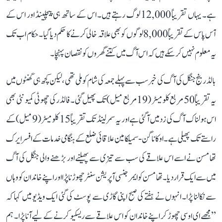
ہے۔ یہاں تقریباً 12,000 لوگ رہتے ہیں۔ اس کے ساتھ ہی پیچلینڈ اور اس کے
آس پاس کے تقریباً 8,000 لوگوں کو بھی علاقہ خالی کرنے کا حکم دیا گیا۔ حکام اب تک
یہ معلوم نہیں کر سکے ہیں کہ اس آگ میں کتنے گھروں کو نقصان پہنچا۔
بالڈ رینج جنگل کی آگ کی خبر سب سے پہلے جمعہ کی شام کو ملی تھی، لیکن کچھ ہی گھنٹوں میں
یہ تقریباً 50 مربع کلومیٹر (19 مربع میل) تک پھیل گئی۔ فالڈر کی چھوٹی کمیونٹی بھی
اس ہولناک آگ کی زد میں آ گئی ہے اور یہ سمرلینڈ تک تقریباً 15 کلومیٹر (9 میل) کے
راستے تک پھیلی ہے۔ اوکاناگن-سمیلکامین علاقائی ضلع کے ہنگامی خدمات کے افسر ایرک
تھامسن نے اسے اس علاقے کی سب سے تیزی سے پھیلنے اور بڑھنے والی جنگل کی آگ
میں سے ایک قرار دیا۔ تھامسن کو ایمرجنسی آپریشن سنٹر چھوڑنا پڑا اور اپنے خاندان کو وہاں
سے نکالنا پڑا۔ انہوں نے ہفتے کی صبح اپنی گاڑی سے پوسٹ کی گئی ایک ویڈیو میں کہا کہ
’’مجھے ای او سی چھوڑ کر اپنے خاندان کو اس علاقے سے ریسکیو کرنے کے لیے آنا پڑا۔ ہم