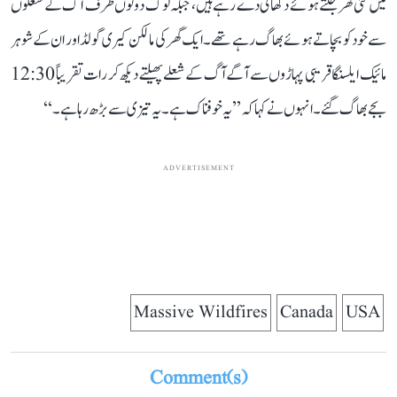
میں کئی گھر جلتے ہوئے دکھائی دے رہے ہیں، جبکہ لوگ دونوں طرف آگ کے شعلوں
سے خود کو بچاتے ہوئے بھاگ رہے تھے۔ ایک گھر کی مالکن کیری گولڈ اور ان کے شوہر
مائیک ایلسنگا قریبی پہاڑوں سے آگے آگ کے شعلے پھیلتے دیکھ کر رات تقریباً 12:30
بجے بھاگ گئے۔ انہوں نے کہا کہ ’’یہ خوفناک ہے۔ یہ تیزی سے بڑھ رہا ہے۔‘‘
ADVERTISEMENT
Massive Wildfires
Canada
USA
Comment(s)