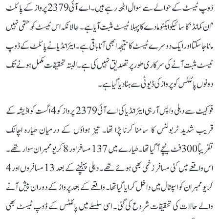
ڈوپ ٹیسٹ کے حوالے سے سوال اٹھ رہے ہیں۔ اے آئی2379 پرواز کے پائلٹ
’ان کمانڈ‘ کا سائیکوایکٹو مادے کا پہلا ٹیسٹ مثبت آیا ہے۔ حالانکہ اس ٹیسٹ کو حتمی نہیں
مانا جا سکتا اور ایک دوسرے ٹیسٹ کا نتیجہ ابھی آنا باقی ہے۔ ایئر انڈیا نے پائلٹ کے ڈوپ
ٹیسٹ مثبت آنے کی سرکاری طور پر تصدیق نہیں کی ہے۔ البتہ تحقیقات مکمل ہونے تک
دونوں پائلٹس کو پرواز کی ڈیوٹی سے ہٹا دیا گیا ہے۔
فوکیٹ سے دہلی واپس آ رہی ایئر انڈیا کی اے آئی2379 پرواز کو 4 اگست کو اڈیشہ کے
قریب شدید ٹربولنس کا سامنا کرنا پڑا تھا۔ تیز ہواؤں کے درمیان طیارہ اچانک
تقریباً 300 فٹ نیچے آگیا تھا۔ طیارے میں 137 مسافر اور 8 کریو ممبران سوار تھے۔
اس واقعے میں کئی مسافر زخمی بھی ہوئے تھے۔ دہلی پہنچنے کے بعد 13 مسافروں اور 4
کریو ممبران کو اسپتال میں داخل کرایا گیا تھا۔ واقعے کے بعد پرواز کے دوران پیش آنے
والے حالات کی تحقیقات شروع کی گئی۔ اسی سلسلے میں پائلٹس کے ڈوپ ٹیسٹ بھی