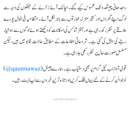
راجدھانی چینگدو تک محسوس کیے گئے۔ اچانک آئے زلزلے کے جھٹکوں کی وجہ سے
لوگ اپنے گھروں اور کثیر منزلہ عمارتوں سے باہر نکل آئے۔ انتظامیہ فی الحال پورے
علاقے پر نظر رکھ رہی ہے اور آفٹرشاکس کی امکانات کو دیکھتے ہوئے لوگوں سے ہوشیار
رہنے کی اپیل کی گئی ہے۔ شروعاتی اطلاعات کے مطابق حالات قابو میں ہیں، لیکن
مسلسل صورت حال پر نظر رکھی جا رہی ہے۔
قومی آواز اب ٹیلی گرام پر بھی دستیاب ہے۔ ہمارے چینل (
qaumiawaz@
)
کو جوائن کرنے کے لئے یہاں کلک کریں اور تازہ ترین خبروں سے اپ ڈیٹ رہیں۔
ADVERTISEMENT