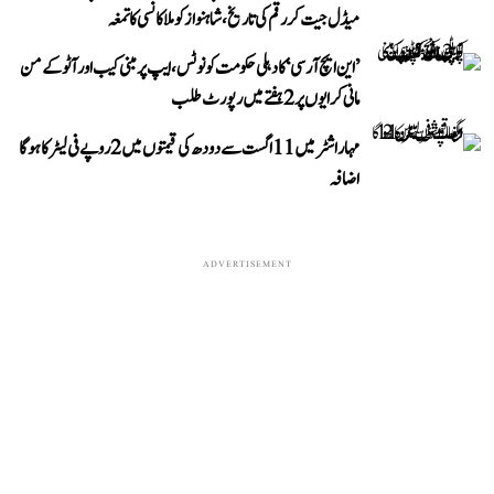
میڈل جیت کر رقم کی تاریخ، شاہنواز کو ملا کانسی کا تمغہ
’این ایچ آر سی‘ کا دہلی حکومت کو نوٹس، ایپ پر مبنی کیب اور آٹو کے من
مانی کرایوں پر 2 ہفتے میں رپورٹ طلب
مہاراشٹر میں 11 اگست سے دودھ کی قیمتوں میں 2 روپے فی لیٹر کا ہوگا
اضافہ
ADVERTISEMENT