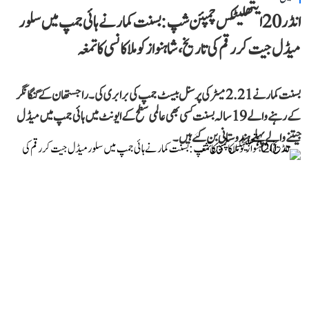
انڈر 20 ایتھلیٹکس چمپئن شپ: بسنت کمار نے ہائی جمپ میں سلور
میڈل جیت کر رقم کی تاریخ، شاہنواز کو ملا کانسی کا تمغہ
بسنت کمار نے 2.21 میٹر کی پرسنل بیسٹ جمپ کی برابری کی۔ راجستھان کے گنگا نگر
کے رہنے والے 19 سالہ بسنت کسی بھی عالمی سطح کے ایونٹ میں ہائی جمپ میں میڈل
جیتنے والے پہلے ہندوستانی بن گئے ہیں۔