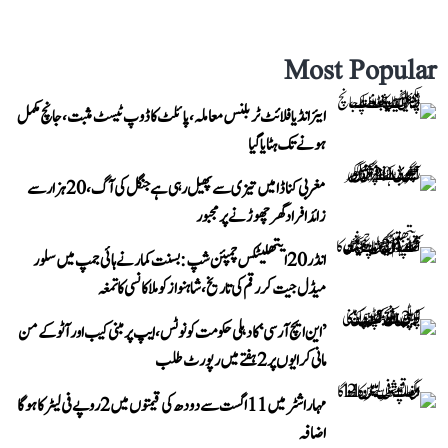
Most Popular
ایئر انڈیا فلائٹ ٹربلنس معاملہ، پائلٹ کا ڈوپ ٹیسٹ مثبت، جانچ مکمل
ہونے تک ہٹایا گیا
مغربی کناڈا میں تیزی سے پھیل رہی ہے جنگل کی آگ، 20 ہزار سے
زائد افراد گھر چھوڑنے پر مجبور
انڈر 20 ایتھلیٹکس چمپئن شپ: بسنت کمار نے ہائی جمپ میں سلور
میڈل جیت کر رقم کی تاریخ، شاہنواز کو ملا کانسی کا تمغہ
’این ایچ آر سی‘ کا دہلی حکومت کو نوٹس، ایپ پر مبنی کیب اور آٹو کے من
مانی کرایوں پر 2 ہفتے میں رپورٹ طلب
مہاراشٹر میں 11 اگست سے دودھ کی قیمتوں میں 2 روپے فی لیٹر کا ہوگا
اضافہ