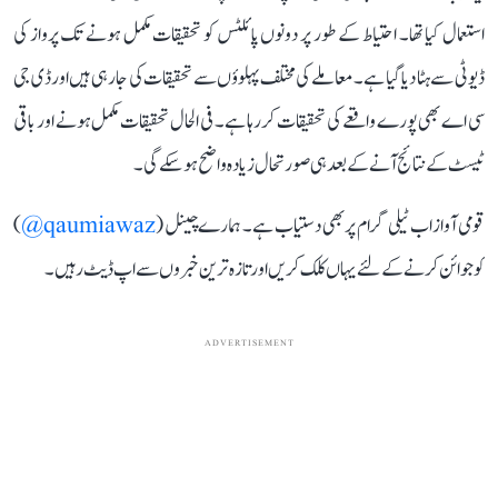
استعمال کیا تھا۔ احتیاط کے طور پر دونوں پائلٹس کو تحقیقات مکمل ہونے تک پرواز کی
ڈیوٹی سے ہٹا دیا گیا ہے۔ معاملے کی مختلف پہلوؤں سے تحقیقات کی جا رہی ہیں اورڈی جی
سی اے بھی پورے واقعے کی تحقیقات کر رہا ہے۔ فی الحال تحقیقات مکمل ہونے اور باقی
ٹیسٹ کے نتائج آنے کے بعد ہی صورتحال زیادہ واضح ہو سکے گی۔
قومی آواز اب ٹیلی گرام پر بھی دستیاب ہے۔ ہمارے چینل (
qaumiawaz@
)
کو جوائن کرنے کے لئے یہاں کلک کریں اور تازہ ترین خبروں سے اپ ڈیٹ رہیں۔
ADVERTISEMENT