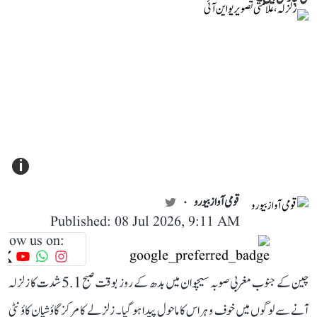
i
قومی آواز بیورو
Published: 08 Jul 2026, 9:11 AM
llow us on:
چین کے جنوب مغربی صوبہ سیچوان میں بدھ کے روز بوقت صبح 5.1 شدت کا زلزلہ
آنے سے لوگوں میں خوف و ہراس کا ماحول پیدا ہو گیا۔ زلزلے کا مرکز گاؤشیان کاؤنٹی