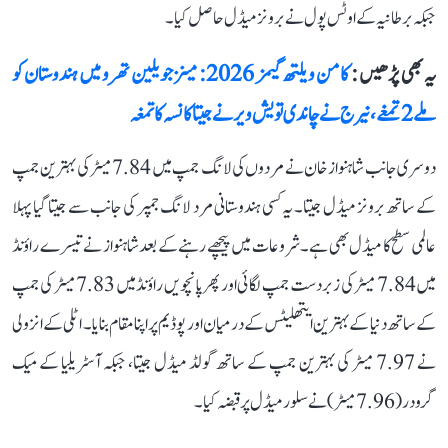
جبکہ برطانیہ کے اوٹس پول نے برونز میڈل حاصل کیا۔
یہ بھی پڑھیں :
کامن ویلتھ گیمز 2026: مینز جویلین تھرو میں ہندوستان کو
ملے 2 تمغے، نیرج نے چاندی تو یش ویر نے جیتا کانسہ کا تمغہ
دوسری جانب شاہنواز خان نے مردوں کی لانگ جمپ میں 7.84 میٹر کی بہترین جمپ
کے ساتھ برونز میڈل جیتا۔ یہ کسی ہندوستانی مرد لانگ جمپر کی جانب سے جیتا گیا پہلا
عالمی سطح کا میڈل بھی ہے۔ شروعات میں پیچھے رہنے کے بعد شاہنواز نے تیسرے راؤنڈ
میں 7.84 میٹر کی زبردست جمپ لگائی اور پھر پانچویں راؤنڈ میں 7.83 میٹر کی جمپ
کے ساتھ دنیا کے بہترین ایتھلیٹس کے درمیان اور پوڈیم پر اپنا مقام بنایا۔ اٹلی کے انزولی
نے 7.97 میٹر کی بہترین جمپ کے ساتھ گولڈ میڈل جیتا، جبکہ آسٹریلیا کے میک
گرودر (7.96 میٹر) نے سلور میڈل پر قبضہ کیا۔