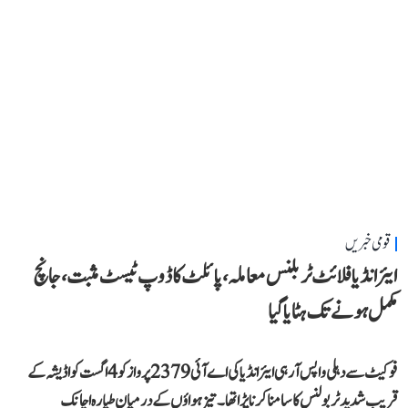
قومی خبریں
ایئر انڈیا فلائٹ ٹربلنس معاملہ، پائلٹ کا ڈوپ ٹیسٹ مثبت، جانچ
مکمل ہونے تک ہٹایا گیا
فوکیٹ سے دہلی واپس آ رہی ایئر انڈیا کی اے آئی 2379 پرواز کو 4 اگست کو اڈیشہ کے
قریب شدید ٹربولنس کا سامنا کرنا پڑا تھا۔ تیز ہواؤں کے درمیان طیارہ اچانک