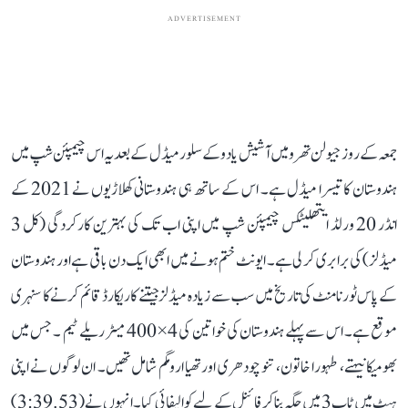
ADVERTISEMENT
جمعہ کے روز جیولن تھرو میں آشیش یادو کے سلور میڈل کے بعد یہ اس چیمپئن شپ میں
ہندوستان کا تیسرا میڈل ہے۔ اس کے ساتھ ہی ہندوستانی کھلاڑیوں نے 2021 کے
انڈر 20 ورلڈ ایتھلیٹکس چیمپئن شپ میں اپنی اب تک کی بہترین کارکردگی (کل 3
میڈلز) کی برابری کر لی ہے۔ ایونٹ ختم ہونے میں ابھی ایک دن باقی ہے اور ہندوستان
کے پاس ٹورنامنٹ کی تاریخ میں سب سے زیادہ میڈلز جیتنے کا ریکارڈ قائم کرنے کا سنہری
موقع ہے۔ اس سے پہلے ہندوستان کی خواتین کی 4×400 میٹر ریلے ٹیم ۔ جس میں
بھومیکا نیہتے، طہورا خاتون، تنو چودھری اور تھیا ارومگم شامل تھیں۔ ان لوگوں نے اپنی
ہیٹ میں ٹاپ 3 میں جگہ بنا کر فائنل کے لیے کوالیفائی کیا۔ انہوں نے (3:39.53)