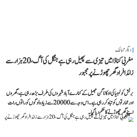
دیگر ممالک
مغربی کناڈا میں تیزی سے پھیل رہی ہے جنگل کی آگ، 20 ہزار سے
زائد افراد گھر چھوڑنے پر مجبور
برٹش کولمبیا کی اوکاناگن جھیل کے کنارے آباد شہروں کی طرف بڑھ رہی ہے، گھروں
اور عمارتوں کو تباہ کر رہی ہے۔ اس وجہ سے 20000 سے زیادہ لوگوں کو راتوں رات
اپنے گھر چھوڑنے کا حکم دیا گیا۔