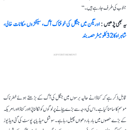
جنوب کی طرف جا رہے ہیں۔‘‘
یہ بھی پڑھیں :
اوریگن میں جنگل کی خوفناک آگ، سینکڑوں مکانات خالی،
شاہراہ کا 32 کلومیٹر حصہ بند
ADVERTISEMENT
قابل ذکر ہے کہ کناڈا نے حالیہ برسوں میں جنگل کی آگ کے بڑھتے ہوئے خطرناک
موسم کا سامنا کیا ہے۔ اس کی وجہ سے بڑے پیمانے پر لوگوں کو نکالنا پڑا اور کناڈا اور امریکہ
کے بڑے حصوں میں بار بار دھواں پھیل رہا ہے۔ سوشل میڈیا پر پوسٹ کی گئی ویڈیوز