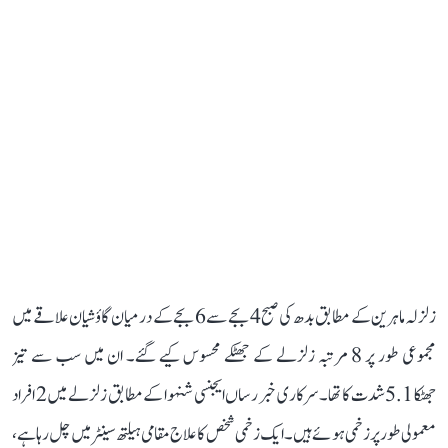
زلزلہ ماہرین کے مطابق بدھ کی صبح 4 بجے سے 6 بجے کے درمیان گاؤشیان علاقے میں
مجموعی طور پر 8 مرتبہ زلزلے کے جھٹکے محسوس کیے گئے۔ ان میں سب سے تیز
جھٹکا 5.1 شدت کا تھا۔ سرکاری خبر رساں ایجنسی شنہوا کے مطابق زلزلے میں 2 افراد
معمولی طور پر زخمی ہوئے ہیں۔ ایک زخمی شخص کا علاج مقامی ہیلتھ سینٹر میں چل رہا ہے،