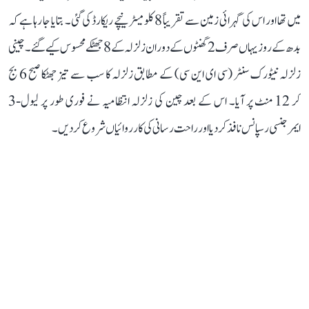
میں تھا اور اس کی گہرائی زمین سے تقریباً 8 کلومیٹر نیچے ریکارڈ کی گئی۔ بتایا جا رہا ہے کہ
بدھ کے روز یہاں صرف 2 گھنٹوں کے دوران زلزلہ کے 8 جھٹکے محسوس کیے گئے۔ چینی
زلزلہ نیٹورک سنٹر (سی ای این سی) کے مطابق زلزلہ کا سب سے تیز جھٹکا صبح 6 بج
کر 12 منٹ پر آیا۔ اس کے بعد چین کی زلزلہ انتظامیہ نے فوری طور پر لیول-3
ایمرجنسی رسپانس نافذ کر دیا اور راحت رسانی کی کارروائیاں شروع کر دیں۔