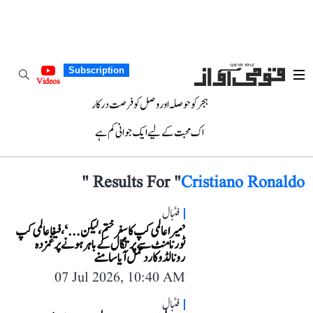
Subscription
Videos
ہجر کو حوصلہ اور وصل کو فرصت درکار
اک محبت کے لیے ایک جوانی کم ہے
"
Results For "
Cristiano Ronaldo
فٹبال
’میرا عالمی کپ کا سفر ختم، لیکن...‘، فیفا عالمی کپ
ٹورنامنٹ سے پرتگال کے باہر ہونے پر غمزدہ
رونالڈو کا رد عمل آیا سامنے
07 Jul 2026, 10:40 AM
فٹبال