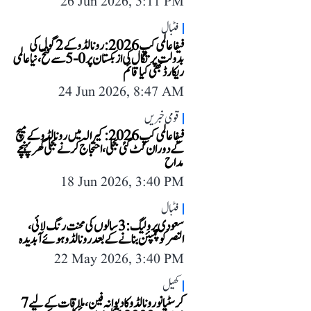
26 Jun 2026, 5:11 PM
فٹبال
فیفا عالمی کپ 2026: رونالڈو کے 2 گول کی
بدولت پرتگال کی ازبکستان پر 0-5 سے فتح، نیا عالمی
ریکارڈ بھی کیا قائم
24 Jun 2026, 8:47 AM
قومی خبریں
فیفا عالمی کپ 2026: کیرالہ میں رونالڈو کے میچ
کے دوران کٹ گئی بجلی، احتجاج کرنے بجلی گھر پہنچے
مداح
18 Jun 2026, 3:40 PM
فٹبال
سعودی پرو لیگ: 3 سالوں کی محنت رنگ لائی،
النصر کو چمپئن بنانے کے بعد رونالڈو ہوئے آبدیدہ
22 May 2026, 3:40 PM
کھیل
کرسٹیانو رونالڈو کا دیوانہ فین، ملاقات کے لیے 7