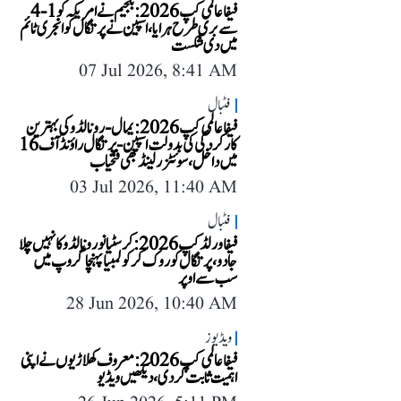
فیفا عالمی کپ 2026: بلجیم نے امریکہ کو 1-4
سے بری طرح ہرایا، اسپین نے پرتگال کو انجری ٹائم
میں دی شکست
07 Jul 2026, 8:41 AM
فٹبال
فیفا عالمی کپ 2026: یمال-رونالڈو کی بہترین
کارکردگی کی بدولت اسپین-پرتگال راؤنڈ آف 16
میں داخل، سوئٹزرلینڈ بھی فتحیاب
03 Jul 2026, 11:40 AM
فٹبال
فیفا ورلڈ کپ 2026: کرسٹیانو رونالڈو کا نہیں چلا
جادو، پرتگال کو روک کر کولمبیا پہنچا گروپ میں
سب سے اوپر
28 Jun 2026, 10:40 AM
ویڈیوز
فیفا عالمی کپ 2026: معروف کھلاڑیوں نے اپنی
اہمیت ثابت کر دی، دیکھیں ویڈیو