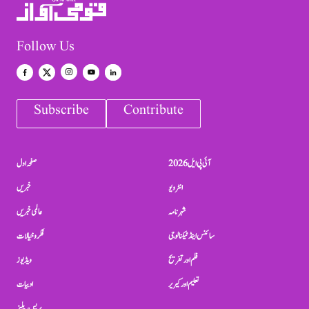
Follow Us
Subscribe
Contribute
آئی پی ایل 2026
صفحہ اول
انٹرویو
خبریں
شہرنامہ
عالمی خبریں
سائنس اینڈ ٹیکنالوجی
فکر و خیالات
فلم اور تفریح
ویڈیوز
تعلیم اور کیریر
ادبیات
پریس ریلیز