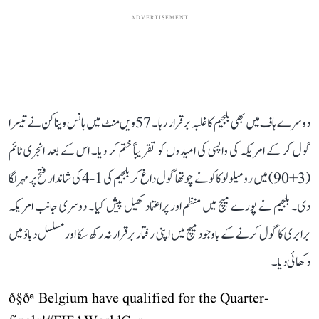
ADVERTISEMENT
دوسرے ہاف میں بھی بلجیم کا غلبہ برقرار رہا۔ 57ویں منٹ میں ہانس ویناکن نے تیسرا
گول کر کے امریکہ کی واپسی کی امیدوں کو تقریباً ختم کر دیا۔ اس کے بعد انجری ٹائم
(3+90) میں رومیلو لوکاکو نے چوتھا گول داغ کر بلجیم کی 1-4 کی شاندار فتح پر مہر لگا
دی۔ بلجیم نے پورے میچ میں منظم اور پراعتماد کھیل پیش کیا۔ دوسری جانب امریکہ
برابری کا گول کرنے کے باوجود میچ میں اپنی رفتار برقرار نہ رکھ سکا اور مسلسل دباؤ میں
دکھائی دیا۔
ð§ðª Belgium have qualified for the Quarter-