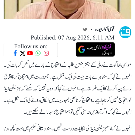
قومی آواز بیورو
Published: 07 Aug 2026, 6:11 AM
Follow us on:
موہن بھاگوت نے دہلی کے جنتر منتر پر طلبہ کے احتجاج کے بارے میں کھل کر بات کی۔
انہوں نے کہا کہ مظاہرے بات چیت کی ایک شکل ہے۔ جمہوریت میں احتجاج کرنا اتفاق
رائے پیدا کرنے کا ایک طریقہ ہے۔ انہوں نے کہا کہ وہ یہ نہیں کہہ سکتے کہ جنریشن زیڈ
کو احتجاج نہیں کرنا چاہیے۔احتجاج کرنا بھی جمہوریت میں اتفاق رائے کی ایک شکل ہے۔
انہو ں نے کہا کہ اگر آوازیں نہ سنی گئیں تو ہم احتجاج کا سہارا لے سکتے ہیں۔
انہوں نے کہا، " جنریشن زیڈ کی شکایات درست تھیں۔ ہندوستانی تعلیم میں بہت کچھ ہونا