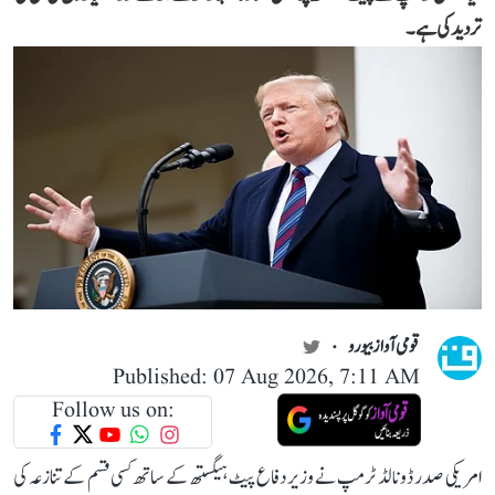
تردید کی ہے۔
قومی آواز بیورو
Published: 07 Aug 2026, 7:11 AM
Follow us on:
امریکی صدر ڈونالڈ ٹرمپ نے وزیر دفاع پیٹ ہیگستھ کے ساتھ کسی قسم کے تنازعہ کی