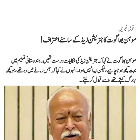
قومی خبریں
موہن بھاگوت کا جنریشن زیڈ کے سامنے اعتراف!
موہن بھاگوت نے کہاکہ جنریشن زیڈ کی شکایات درست تھیں۔ ہندوستانی تعلیم میں
بہت کچھ ہونا چاہیے، لیکن ایسا نہیں ہوا۔انہوں نے کہا کہ جس زمانے میں وہ تھے،جو کچھ
بزرگ کہتے تھے، اسے قبول کر لیتے۔