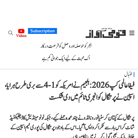
Subscription
Videos
ہجر کو حوصلہ اور وصل کو فرصت درکار
اک محبت کے لیے ایک جوانی کم ہے
فٹبال
فیفا عالمی کپ 2026: بلجیم نے امریکہ کو 1-4 سے بری طرح ہرایا،
اسپین نے پرتگال کو انجری ٹائم میں دی شکست
پرتگال کے کپتان کرسٹیانو رونالڈو نے چند عمدہ حملے کیے، جبکہ نونو مینڈیش کا ڈیفلیکٹیڈ
شاٹ کراس بار سے ٹکرا کر واپس آ گیا۔ اس کے باوجود پرتگال کی پوری ٹیم اسپین کے
خلاف ایک بھی گول کرنے میں ناکام رہی۔