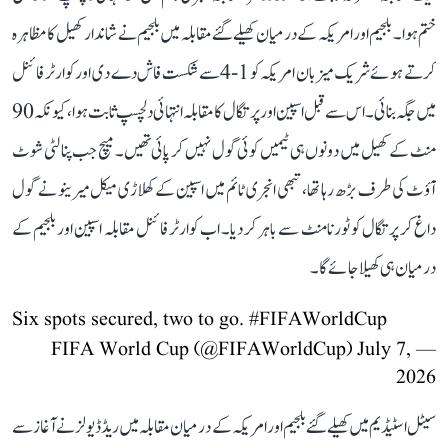
ختم ہوا۔ بلجیم اور امریکہ کے درمیان کھیلے گئے مقابلہ میں بلجیم نے شاندار کھیل کا مظاہرہ
کرتے ہوئے شریک میزبان امریکہ کو 1-4 سے شکست فاش دے دی اور کوارٹر فائنل
میں جگہ بنائی۔ اس سے قبل اسپین اور پرتگال کا مقابلہ انتہائی دلچسپ ثابت ہوا، کیونکہ 90
منٹ کے کھیل میں دونوں ہی ٹیمیں کوئی گول نہیں کر پائی تھیں۔ میچ جب پنالٹی شوٹ
آؤٹ کی طرف بڑھ رہا تھا، تبھی انجری ٹائم میں اسپین کے کھلاڑی میکل میرینو نے گول
داغ کر پرتگال کو ٹورنامنٹ سے باہر کر دیا۔ اب کوارٹر فائنل مقابلہ اسپین اور بلجیم کے
درمیان ہی کھیلا جائے گا۔
Six spots secured, two to go.
#FIFAWorldCup
July 7,
— FIFA World Cup (@FIFAWorldCup)
2026
سیٹل اسٹیڈیم میں کھیلے گئے بلجیم اور امریکہ کے درمیان مقابلہ میں ریڈ ڈیولز نے آغاز سے