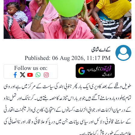
کے اے شاجی
Published: 06 Aug 2026, 11:17 PM
Follow us on:
طویل وقفے کے بعد کاویری ایک بار پھر جنوبی ہند کی سیاست کے مرکز میں ہے اور وہی
تمام پہلو دوبارہ سامنے آ گئے ہیں جو ہر بار اس تنازعہ کا حصہ بنتے ہیں۔ کرناٹک اور تمل ناڈو
کے درمیان الزامات اور جوابی الزامات، کسانوں کے احتجاج، کاویری واٹر مینجمنٹ اتھارٹی
کے سامنے قانونی دلائل اور سیاسی بیانات جن میں دریا کو علاقائی وقار اور ناانصافی کی
علامت کے طور پر پیش کیا جاتا ہے۔