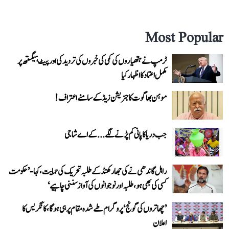
Most Popular
ٹرمپ نے ہتھیاروں کی کمی کی خبروں کی تردید کی اور پیٹ ہیگستھ پر
مکمل اعتماد کا اظہار کیا
موہن بھاگوت کا جنریشن زیڈ کے سامنے اعتراف!
جب دریا کا پانی کم پڑنے لگے...کے اے شاجی
راہل گاندھی نے کی جھارکھنڈ کے طلبہ تحریک کی حمایت، کہا- ’حکومت
کسی کی بھی ہو، طلبہ اور نوجوانوں کی آواز سننی چاہیے‘
’چھاتروں کی گونج‘ پروگرام طے شدہ مقام پر ہی ہوگا، کانگریس کا
اعلان