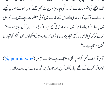
تک پہنچنے کی ضرورت ہے کہ لاٹھی چارج اور پیلٹ گن حملے کیوں ہوئے، اور یہ کیسے
ہوئے۔ نہ تو آپ کو اور نہ ہی مجھے اس کے بارے میں کوئی معلومات ہے۔ میں نے خبروں
میں پڑھا ہے کہ کچھ ماڈیولز میں دراندازی کی گئی ہے۔ اگر مجھ سے جنریشن زیڈ پر اندھا اعتماد
کرنے کو کہا گیا تو میں اور کئی تجاویز دوں گا جس میں ہندوستانی اسکولوں میں تعلیم کو تجارتی
نہیں ہونا چاہیے۔‘‘
قومی آواز اب ٹیلی گرام پر بھی دستیاب ہے۔ ہمارے چینل (
qaumiawaz@
)
کو جوائن کرنے کے لئے یہاں کلک کریں اور تازہ ترین خبروں سے اپ ڈیٹ رہیں۔
ADVERTISEMENT