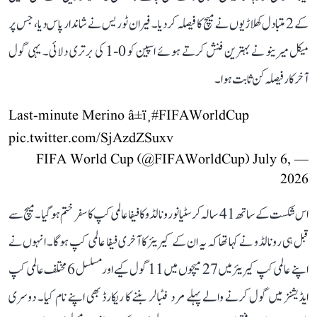
کے 2 متبادل کھلاڑیوں نے میچ کا فیصلہ کر دیا۔ فیران ٹوریس نے شاندار پاس دیا، جس پر
میکل میرینو نے بہترین فنش کرتے ہوئے اسپین کو 0-1 کی برتری دلائی۔ یہی گول
آخرکار فیصلہ کن ثابت ہوا۔
Last-minute Merino â±ï¸
#FIFAWorldCup
pic.twitter.com/SjAzdZSuxv
July 6,
— FIFA World Cup (@FIFAWorldCup)
2026
اس شکست کے ساتھ 41 سالہ کرسٹیانو رونالڈو کا فیفا عالمی کپ کا سفر ختم ہو گیا۔ میچ سے
قبل ہی رونالڈو نے کہا تھا کہ یہ ان کے کیریئر کا آخری فیفا عالمی کپ ہوگا۔ انہوں نے
اپنے عالمی کپ کیریئر میں 27 میچوں میں 11 گول کیے اور مسلسل 6 مختلف عالمی کپ
ایڈیشنز میں گول کرنے والے پہلے مرد فٹبالر بننے کا ریکارڈ بھی اپنے نام کیا۔ دوسری