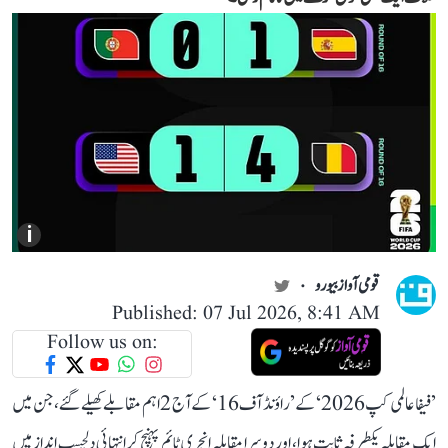
i
قومی آواز بیورو
Published: 07 Jul 2026, 8:41 AM
Follow us on:
’فیفا عالمی کپ 2026‘ کے ’راؤنڈ آف 16‘ کے آج 2 اہم مقابلے کھیلے گئے، جن میں
ایک مقابلہ یکطرفہ ثابت ہوا، اور دوسرا مقابلہ انجری ٹائم پہنچ کر انتہائی دلچسپ انداز میں