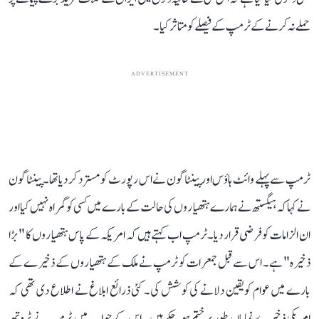
حملے نہ کرنے کے ٹرمپ کے فیصلے کو متاثر کیا۔
ADVERTISEMENT
ٹرمپ سے پہلے وائٹ ہاؤس اور پینٹاگون نے اس رپورٹ کو مسترد کر دیا تھا۔ پینٹاگون
نے کہا کہ ہیگستھ نے ہمارے ہتھیاروں کی حالت کے بارے میں کسی کو گمراہ نہیں کیا اور
ان الزامات کو فرضی قرار دیا۔ٹرمپ اب کہتے ہیں کہ امریکہ کے پاس ہتھیاروں کا "بڑا
ذخیرہ" ہے۔ اس سے قبل جمعرات کو ٹرمپ نے ملک کے ہتھیاروں کے ذخیرے کے
بارے میں عوام کو یقین دلانے کی کوشش کی۔ کئی ذرائع ابلاغ نے اطلاع دی تھی کہ
امریکی ذخیرے نمایاں طور پر ختم ہو چکے ہیں۔ اس کے جواب میں ٹرمپ نے ٹروتھ