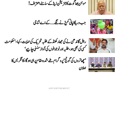
موہن بھاگوت کا جنریشن زیڈ کے سامنے اعتراف!
جب دریا کا پانی کم پڑنے لگے...کے اے شاجی
راہل گاندھی نے کی جھارکھنڈ کے طلبہ تحریک کی حمایت، کہا- ’حکومت
کسی کی بھی ہو، طلبہ اور نوجوانوں کی آواز سننی چاہیے‘
’چھاتروں کی گونج‘ پروگرام طے شدہ مقام پر ہی ہوگا، کانگریس کا
اعلان
ADVERTISEMENT