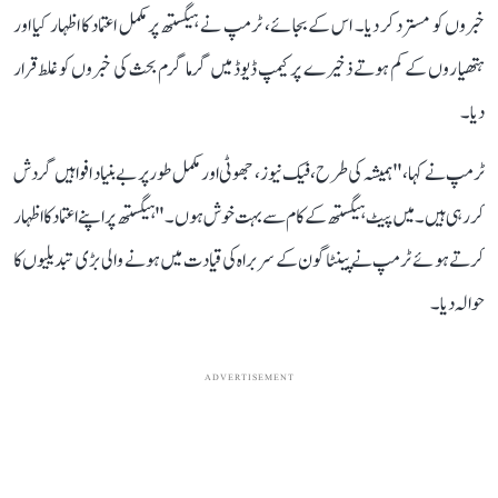
خبروں کو مسترد کر دیا۔ اس کے بجائے، ٹرمپ نے ہیگستھ پر مکمل اعتماد کا اظہار کیا اور
ہتھیاروں کے کم ہوتے ذخیرے پر کیمپ ڈیوڈ میں گرما گرم بحث کی خبروں کو غلط قرار
دیا۔
ٹرمپ نے کہا، "ہمیشہ کی طرح، فیک نیوز ، جھوٹی اور مکمل طور پر بے بنیاد افواہیں گردش
کر رہی ہیں۔ میں پیٹ ہیگستھ کے کام سے بہت خوش ہوں۔" ہیگستھ پر اپنے اعتماد کا اظہار
کرتے ہوئے ٹرمپ نے پینٹاگون کے سربراہ کی قیادت میں ہونے والی بڑی تبدیلیوں کا
حوالہ دیا۔
ADVERTISEMENT