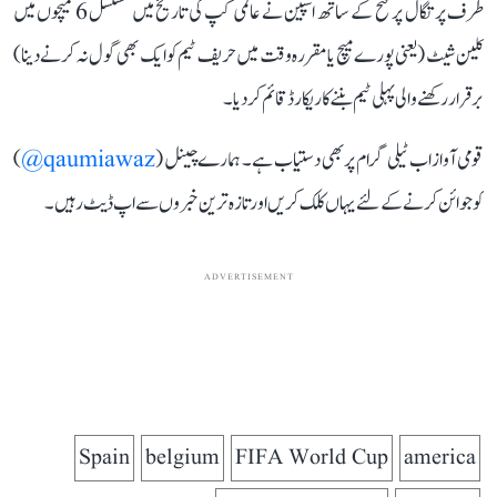
طرف پرتگال پر فتح کے ساتھ اسپین نے عالمی کپ کی تاریخ میں مسلسل 6 میچوں میں
کلین شیٹ (یعنی پورے میچ یا مقررہ وقت میں حریف ٹیم کو ایک بھی گول نہ کرنے دینا)
برقرار رکھنے والی پہلی ٹیم بننے کا ریکارڈ قائم کر دیا۔
قومی آواز اب ٹیلی گرام پر بھی دستیاب ہے۔ ہمارے چینل (
qaumiawaz@
)
کو جوائن کرنے کے لئے یہاں کلک کریں اور تازہ ترین خبروں سے اپ ڈیٹ رہیں۔
ADVERTISEMENT
Spain
belgium
FIFA World Cup
america