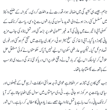
تاہم، جیسے ہی کشیدگی میں اضافہ ہوا، قدرت نے مداخلت کر دی۔ کیرالہ کے ضلع وائناڈ
میں مسلسل کئی روز ہونے والی شدید مانسون کی بارشوں سے پڑوسی ریاست کرناٹک کے
کبنی آبی ذخیرے میں پانی کی آمد غیر معمولی طور پر بڑھ گئی اور تمل ناڈو کی جانب مزید
پانی چھوڑ دیا گیا۔ آبی ذخائر کی سطح بہتر ہوئی، سرکاری بیانات میں تلخی کم ہو گئی اور فوری
تصادم ٹل گیا۔ لیکن یہ عارضی سکون اس لیے نہیں آیا کہ حکومتوں نے کوئی مستقل حل
تلاش کر لیا، بلکہ اس لیے کہ بارش نے وقتی طور پر اس دریا کو نئی زندگی دے دی جو سب
کے ہاتھ سے پھسلتا جا رہا تھا۔
جب بھی کاویری تنازعہ سر اٹھاتا ہے عوامی توجہ عدالتی احکامات، ٹریبونل کے فیصلوں اور
سیاسی بیانات پر مرکوز ہو جاتی ہے۔ ٹی وی مباحثوں میں سوال یہی اٹھایا جاتا ہے کہ آیا
کرناٹک پانی روک رہا ہے یا تمل ناڈو اپنے حصے سے زیادہ پانی کا مطالبہ کر رہا ہے۔ اس شور