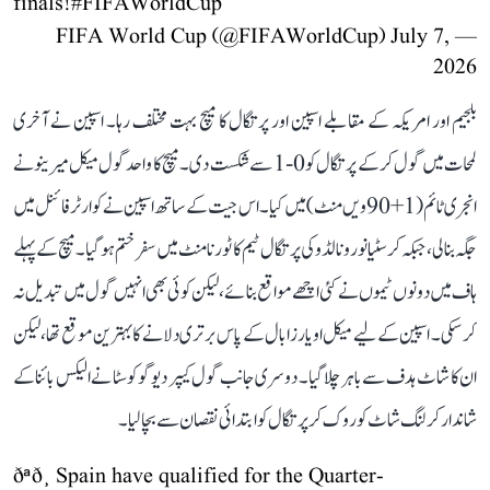
finals!
#FIFAWorldCup
July 7,
— FIFA World Cup (@FIFAWorldCup)
2026
بلجیم اور امریکہ کے مقابلے اسپین اور پرتگال کا میچ بہت مختلف رہا۔ اسپین نے آخری
لمحات میں گول کر کے پرتگال کو 0-1 سے شکست دی۔ میچ کا واحد گول میکل میرینو نے
انجری ٹائم (1+90ویں منٹ) میں کیا۔ اس جیت کے ساتھ اسپین نے کوارٹر فائنل میں
جگہ بنا لی، جبکہ کرسٹیانو رونالڈو کی پرتگال ٹیم کا ٹورنامنٹ میں سفر ختم ہو گیا۔ میچ کے پہلے
ہاف میں دونوں ٹیموں نے کئی اچھے مواقع بنائے، لیکن کوئی بھی انہیں گول میں تبدیل نہ
کر سکی۔ اسپین کے لیے میکل اویارزابال کے پاس برتری دلانے کا بہترین موقع تھا، لیکن
ان کا شاٹ ہدف سے باہر چلا گیا۔ دوسری جانب گول کیپر دیوگو کوسٹا نے الیکس بائنا کے
شاندار کرلنگ شاٹ کو روک کر پرتگال کو ابتدائی نقصان سے بچا لیا۔
ðªð¸ Spain have qualified for the Quarter-