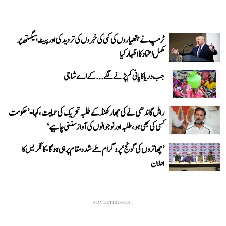
ٹرمپ نے ہتھیاروں کی کمی کی خبروں کی تردید کی اور پیٹ ہیگستھ پر
مکمل اعتماد کا اظہار کیا
جب دریا کا پانی کم پڑنے لگے...کے اے شاجی
راہل گاندھی نے کی جھارکھنڈ کے طلبہ تحریک کی حمایت، کہا- ’حکومت
کسی کی بھی ہو، طلبہ اور نوجوانوں کی آواز سننی چاہیے‘
’چھاتروں کی گونج‘ پروگرام طے شدہ مقام پر ہی ہوگا، کانگریس کا
اعلان
ADVERTISEMENT