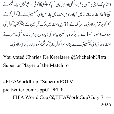
اختتام تک اپنی برتری برقرار رکھی اور میزبان ٹیم کو واپسی کا کوئی موقع نہیں دیا۔ بلجیم نے
میچ کا آغاز جارحانہ انداز میں کیا اور نویں منٹ میں چارلس ڈی کیٹیلیئرے نے گول کر کے
ٹیم کو برتری دلا دی۔ امریکہ نے 31ویں منٹ میں ملک ٹِل مین کے ڈیفلیکٹیڈ گول کی
بدولت اسکور 1-1 سے برابر کر دیا، لیکن یہ خوشی زیادہ دیر برقرار نہ رہ سکی۔ صرف 2
منٹ بعد ہی ڈی کیٹیلیئرے نے اپنا دوسرا گول داغ کر بلجیم کو دوبارہ برتری دلا دی۔
You voted Charles De Ketelaere
@MichelobUltra
Superior Player of the Match! ð
#FIFAWorldCup
#SuperiorPOTM
pic.twitter.com/UppGT9Eh9i
July 7,
— FIFA World Cup (@FIFAWorldCup)
2026