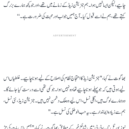
چاہیے، لیکن ایسا نہیں ہوا۔ ہم جنریشن زیڈ کے زمانے میں تھے، اور جو کچھ ہمارے بزرگ
کہتے تھے، ہم نےاسے قبول کیا۔ آج ہمیں جواب اور محبت کی ضرورت ہے۔‘‘
ADVERTISEMENT
بھاگوت نے کہا، " جنریشن زیڈ کا احتجاج نظام کی اصلاح کے لیے ہونا چاہیے۔ غلطیاں اس
لیے ہوتی ہیں کہ جو پہلے ہونا چاہیے تھا وہ نہیں ہوا۔ جو کمی تھی اسے درست کیا جائے گا۔
وہ ہمارے لوگ ہیں، اگلی نسل، اس لیے وہ ملک دشمن نہیں ہیں۔ جنریشن زیڈ ، نئی نسل،
ہم سے زیادہ ایماندار ہے۔ یہ حب الوطنی کی نسل ہے۔"
نیوز پورٹل ’اے بی پی‘ میں شائع خبر کے مطابق بھاگوت نے کہا، "ہمیں اس بات کی جڑ