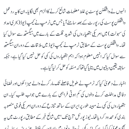
انہوں نے واشنگٹن پوسٹ پر غلط معلومات شائع کرنے کا الزام بھی لگایا۔ ان کا یہ ردعمل
واشنگٹن پوسٹ کی رپورٹ کے بعد سامنے آیا جس میں ٹرمپ نے کیمپ ڈیوڈ (بحری امداد
کی سہولت) میں امریکی ہتھیاروں کی شدید قلت کے بارے میں ہیگستھ سے سوال کیا
تھا۔ واشنگٹن پوسٹ کے مطابق ٹرمپ نے کیمپ ڈیوڈ میں ملاقات کے دوران ہیگستھ
سے سوال کیا کہ انہیں معلوم ہوا کہ اہم ہتھیاروں کی کمی کو حل نہیں کیا گیا ہے، جبکہ
سابقہ ​​یقین دہانیوں میں بتا یا گیا تھا کہ مسئلہ کو حل کر لیا گیا ہے۔
اخبار نے دعویٰ کیا کہ ٹرمپ نے طویل فاصلے تک مار کرنے والے میزائلوں اور فضائی
دفاعی مداخلت کرنے والوں کی کم ہوتی فراہمی کے بارے میں جواب طلب کیا۔ ان
ہتھیاروں کی کمی نے مبینہ طور پر ایران کے ساتھ تنازع کے دوران امریکی فوجی منصوبہ
بندی کو محدود کر دیا تھا۔نیوز پورٹل ’آج تک‘ میں شائع خبر کے مطابق رپورٹ میں یہ
بھی دعویٰ کیا گیا ہے کہ اس کمی نے حالیہ دنوں میں ایران کے خلاف مزید بڑے پیمانے پر