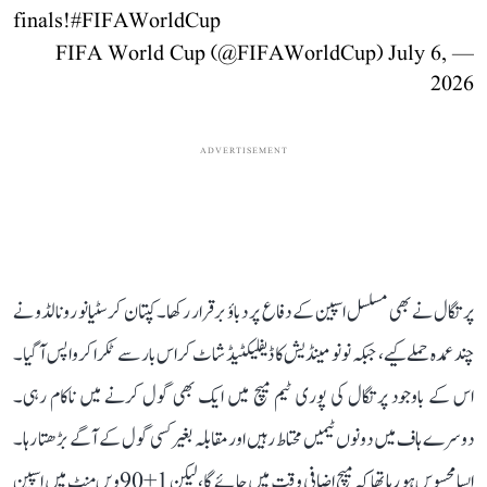
finals!
#FIFAWorldCup
July 6,
— FIFA World Cup (@FIFAWorldCup)
2026
ADVERTISEMENT
پرتگال نے بھی مسلسل اسپین کے دفاع پر دباؤ برقرار رکھا۔ کپتان کرسٹیانو رونالڈو نے
چند عمدہ حملے کیے، جبکہ نونو مینڈیش کا ڈیفلیکٹیڈ شاٹ کراس بار سے ٹکرا کر واپس آ گیا۔
اس کے باوجود پرتگال کی پوری ٹیم میچ میں ایک بھی گول کرنے میں ناکام رہی۔
دوسرے ہاف میں دونوں ٹیمیں محتاط رہیں اور مقابلہ بغیر کسی گول کے آگے بڑھتا رہا۔
ایسا محسوس ہو رہا تھا کہ میچ اضافی وقت میں جائے گا، لیکن 1+90ویں منٹ میں اسپین