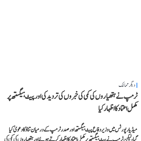
دیگر ممالک
ٹرمپ نے ہتھیاروں کی کمی کی خبروں کی تردید کی اور پیٹ ہیگستھ پر
مکمل اعتماد کا اظہار کیا
میڈیا رپورٹس میں وزیر دفاع پیٹ ہیگستھ اور صدر ٹرمپ کے درمیان تناؤ کا دعویٰ کیا
گیا، لیکن ٹرمپ نے پیٹ ہیگستھ پر مکمل اعتماد کا اظہار کرتے ہوئے اور ہتھیاروں کی کمی کی