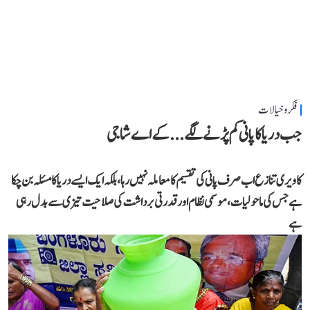
فکر و خیالات
جب دریا کا پانی کم پڑنے لگے...کے اے شاجی
کاویری تنازع اب صرف پانی کی تقسیم کا معاملہ نہیں رہا، بلکہ ایک ایسے دریا کا مسئلہ بن چکا
ہے جس کی ماحولیات، موسمی نظام اور قدرتی برداشت کی صلاحیت تیزی سے بدل رہی
ہے