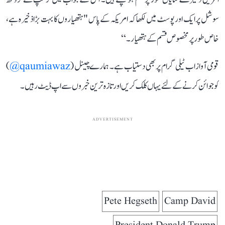
سوشل پر ایک اور پوسٹ میں لکھا کہ امریکہ کے پاس "ہتھیاروں کا بہت بڑا ذخیرہ ہے،
خاص طور پر مخصوص قسم کے ہتھیار۔‘‘
قومی آواز اب ٹیلی گرام پر بھی دستیاب ہے۔ ہمارے چینل (
qaumiawaz@
)
کو جوائن کرنے کے لئے یہاں کلک کریں اور تازہ ترین خبروں سے اپ ڈیٹ رہیں۔
ADVERTISEMENT
Pete Hegseth
Camp David