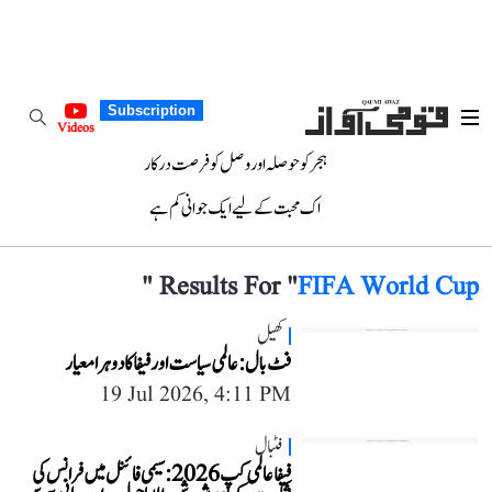
Subscription
Videos
ہجر کو حوصلہ اور وصل کو فرصت درکار
اک محبت کے لیے ایک جوانی کم ہے
"
Results For "
FIFA World Cup
کھیل
فٹ بال :عالمی سیاست اور فیفا کا دوہرا معیار
19 Jul 2026, 4:11 PM
فٹبال
فیفا عالمی کپ 2026: سیمی فائنل میں فرانس کی