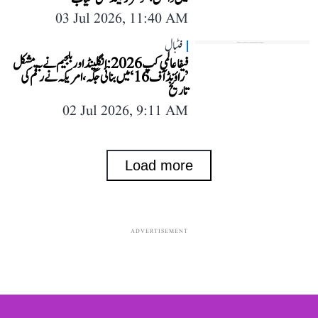
03 Jul 2026, 11:40 AM
فٹبال
فیفا عالمی کپ 2026: انگلینڈ اور بلجیم نے بہ مشکل
’راؤنڈ آف 16‘ میں بنائی جگہ، امریکہ نے رقم کی
تاریخ
02 Jul 2026, 9:11 AM
Load more
ADVERTISEMENT