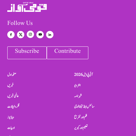
Follow Us
Subscribe
Contribute
آئی پی ایل 2026
صفحہ اول
انٹرویو
خبریں
شہرنامہ
عالمی خبریں
سائنس اینڈ ٹیکنالوجی
فکر و خیالات
فلم اور تفریح
ویڈیوز
تعلیم اور کیریر
ادبیات