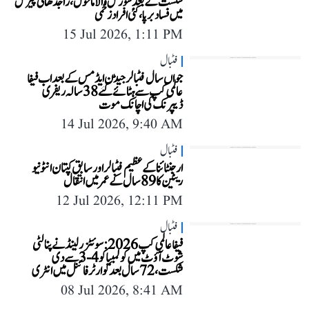
شکست کے بعد شورش والا ماحول، راجدھانی پیرس
میں فساد برپا، کئی افراد زخمی
15 Jul 2026, 1:11 PM
فٹبال
جواں سال فٹبالر جیڈن ایڈمس کے بعد اب فیفا
عالمی کپ سے ہٹائے گئے 38 سالہ ریفری
ڈیپرنک کی اچانک موت
14 Jul 2026, 9:40 AM
فٹبال
ارجنٹائنا کے عظیم فٹبالر اور سابق کپتان انٹونیو
ریٹین کا 89 سال کے عمر میں انتقال
12 Jul 2026, 12:11 PM
فٹبال
فیفا عالمی کپ 2026: سوئٹزرلینڈ نے پنالٹی
شوٹ آؤٹ میں کولمبیا کو 4-3 سے دی
شکست، 72 سال بعد کوارٹر فائنل میں انٹری
08 Jul 2026, 8:41 AM