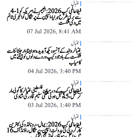
فٹبال
فیفا عالمی کپ 2026: بلجیم نے امریکہ کو 1-4
سے بری طرح ہرایا، اسپین نے پرتگال کو انجری ٹائم
میں دی شکست
07 Jul 2026, 8:41 AM
فٹبال
فٹبالر والد کے آنسو دیکھ آبدیدہ ہوا بیٹا، ارجنٹائنا سے
شکست کے باوجود کیپ وردے دلوں کو جیتنے میں
کامیاب
04 Jul 2026, 3:40 PM
فٹبال
فیفا عالمی کپ کے درمیان فلسطینی فٹبالر کا گولی مار
کر قتل، 5 ماہ قبل ہوئی تھی سلیم قادر کی شادی
03 Jul 2026, 1:40 PM
فٹبال
فیفا عالمی کپ 2026: یمال-رونالڈو کی بہترین
کارکردگی کی بدولت اسپین-پرتگال راؤنڈ آف 16
میں داخل، سوئٹزرلینڈ بھی فتحیاب