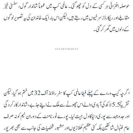
حوصلہ افزائی ہر کسی کے دل کو چھو گئی۔ عالمی کپ میں عموماً شاندار گول، سنسنی خیز
مقابلے اور ریکارڈز سرخیوں میں رہتے ہیں، لیکن اس بار ایک خاندان کی یہ تصویر لوگوں
کے دلوں میں گھر کر گئی۔
ADVERTISEMENT
اگرچہ کیپ وردے کے پہلے فیفا عالمی کپ کا سفر راؤنڈ آف 32 میں ختم ہو گیا، لیکن
تقریباً 5.5 لاکھ کی آبادی والے اس چھوٹے سے ملک نے اپنے جذبے، شاندار کارکردگی
اور جدوجہد سے پوری دنیا کا دل جیت لیا۔ پورے ٹورنامنٹ کے دوران ٹیم کو نہ صرف
عام فٹبال شائقین بلکہ کئی عظیم کھلاڑیوں اور مشہور شخصیات کی جانب سے بھی بھرپور