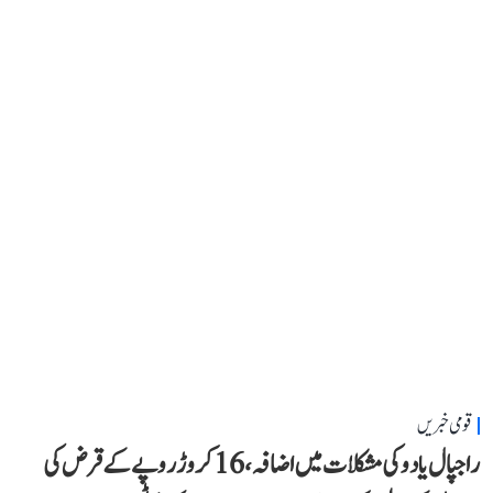
قومی خبریں
راجپال یادو کی مشکلات میں اضافہ، 16 کروڑ روپے کے قرض کی