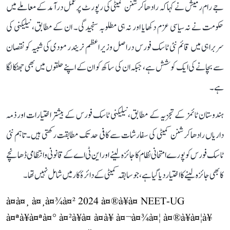
جے رام رمیش نے کہا کہ رادھاکرشنن کمیٹی کی رپورٹ پر عمل درآمد کے معاملے میں
حکومت نے نہ سیاسی عزم دکھایا اور نہ ہی مطلوبہ سنجیدگی۔ ان کے مطابق، نیلیکنی کی
سربراہی میں قائم نئی ٹاسک فورس دراصل وزیر اعظم نریندر مودی کی شبیہ کو نقصان
سے بچانے کی ایک کوشش ہے، جبکہ ان کی ساکھ کو ان کے اپنے حلقوں میں بھی جھٹکا لگا
ہے۔
ہندوستان ٹائمز کے تجزیہ کے مطابق، نیلیکنی ٹاسک فورس کے بیشتر اختیارات اور ذمہ
داریاں رادھاکرشنن کمیٹی کی سفارشات سے کافی حد تک مطابقت رکھتی ہیں۔ تاہم نئی
ٹاسک فورس کو پورے امتحانی نظام کا جائزہ لینے اور این ٹی اے کے قانونی و انتظامی ڈھانچے
کا بھی جائزہ لینے کا اختیار دیا گیا ہے، جو سابقہ کمیٹی کے دائرۂ کار میں شامل نہیں تھا۔
à¤à¤¸ à¤¸à¤¾à¤² 2024 à¤®à¥à¤ NEET-UG
à¤ªà¥à¤ªà¤° à¤²à¥à¤ à¤à¥ à¤¬à¤¾à¤¦ à¤®à¥à¤¦à¥