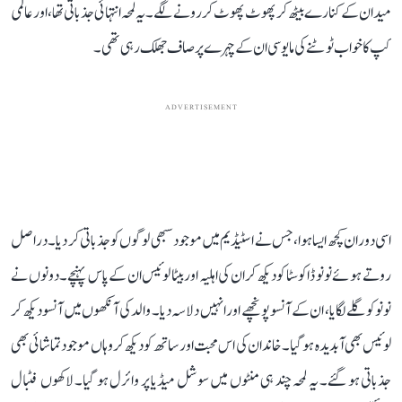
میدان کے کنارے بیٹھ کر پھوٹ پھوٹ کر رونے لگے۔ یہ لمحہ انتہائی جذباتی تھا، اور عالمی
کپ کا خواب ٹوٹنے کی مایوسی ان کے چہرے پر صاف جھلک رہی تھی۔
ADVERTISEMENT
اسی دوران کچھ ایسا ہوا، جس نے اسٹیڈیم میں موجود سبھی لوگوں کو جذباتی کر دیا۔ دراصل
روتے ہوئے نونو ڈا کوسٹا کو دیکھ کر ان کی اہلیہ اور بیٹا لوئیس ان کے پاس پہنچے۔ دونوں نے
نونو کو گلے لگایا، ان کے آنسو پونچھے اور انہیں دلاسہ دیا۔ والد کی آنکھوں میں آنسو دیکھ کر
لوئیس بھی آبدیدہ ہو گیا۔ خاندان کی اس محبت اور ساتھ کو دیکھ کر وہاں موجود تماشائی بھی
جذباتی ہو گئے۔ یہ لمحہ چند ہی منٹوں میں سوشل میڈیا پر وائرل ہو گیا۔ لاکھوں فٹبال