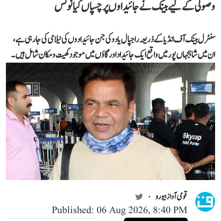
وصولی کے لیے بینک نے جائیداوں پر چسپاں کیا نوٹس
سنٹرل بینک آف انڈیا کے ذریعہ راجپال یادو کی جن جائیدادوں کی نیلامی کی جا رہی ہے،
ان میں شاہجہاں پور میں واقع ایک جائیداد اور گاؤں میں موجود کھیت و مکان شامل ہیں۔
قومی آواز بیورو
Published: 06 Aug 2026, 8:40 PM