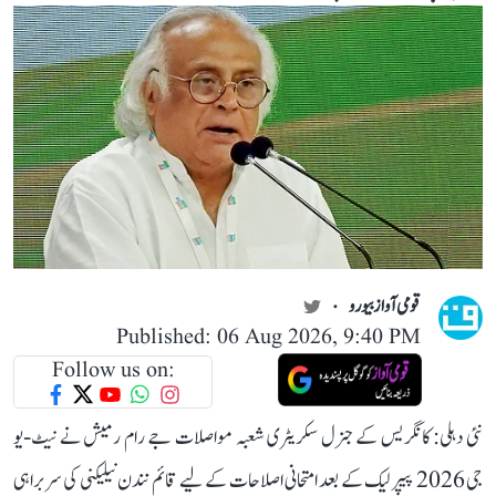
قومی آواز بیورو
Published: 06 Aug 2026, 9:40 PM
Follow us on:
نئی دہلی: کانگریس کے جنرل سکریٹری شعبہ مواصلات جے رام رمیش نے نیٹ-یو
جی 2026 پیپر لیک کے بعد امتحانی اصلاحات کے لیے قائم نندن نیلیکنی کی سربراہی