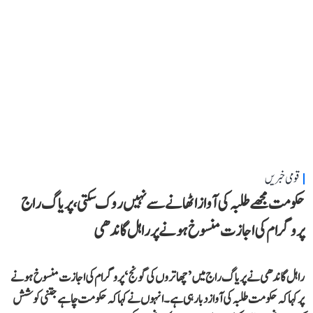
قومی خبریں
حکومت مجھے طلبہ کی آواز اٹھانے سے نہیں روک سکتی، پریاگ راج
پروگرام کی اجازت منسوخ ہونے پر راہل گاندھی
راہل گاندھی نے پریاگ راج میں ’چھاتروں کی گونج‘ پروگرام کی اجازت منسوخ ہونے
پر کہا کہ حکومت طلبہ کی آواز دبا رہی ہے۔ انہوں نے کہا کہ حکومت چاہے جتنی کوشش