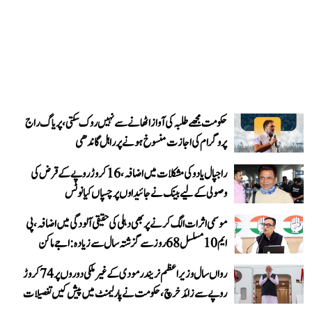
حکومت مجھے طلبہ کی آواز اٹھانے سے نہیں روک سکتی، پریاگ راج
پروگرام کی اجازت منسوخ ہونے پر راہل گاندھی
راجپال یادو کی مشکلات میں اضافہ، 16 کروڑ روپے کے قرض کی
وصولی کے لیے بینک نے جائیداوں پر چسپاں کیا نوٹس
موسمی اثرات الگ کرنے پر بھی دہلی کی حقیقی آلودگی میں اضافہ، پی
ایم 10 مسلسل 68 روز سے گزشتہ سال سے زیادہ: اجے ماکن
رواں سال وزیر اعظم نریندر مودی کے غیر ملکی دوروں پر 74 کروڑ
روپے سے زائد خرچ، حکومت نے پارلیمنٹ میں پیش کیں تفصیلات