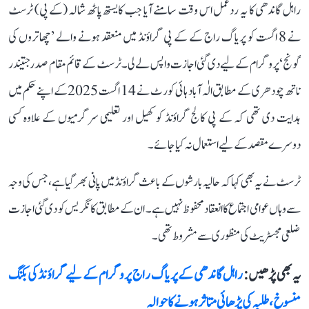
راہل گاندھی کا یہ ردعمل اس وقت سامنے آیا جب کایستھ پاٹھ شالہ (کے پی) ٹرسٹ
نے 8 اگست کو پریاگ راج کے کے پی گراؤنڈ میں منعقد ہونے والے ’چھاتروں کی
گونج‘ پروگرام کے لیے دی گئی اجازت واپس لے لی۔ ٹرسٹ کے قائم مقام صدر جتیندر
ناتھ چودھری کے مطابق الٰہ آباد ہائی کورٹ نے 14 اگست 2025 کے اپنے حکم میں
ہدایت دی تھی کہ کے پی کالج گراؤنڈ کو کھیل اور تعلیمی سرگرمیوں کے علاوہ کسی
دوسرے مقصد کے لیے استعمال نہ کیا جائے۔
ٹرسٹ نے یہ بھی کہا کہ حالیہ بارشوں کے باعث گراؤنڈ میں پانی بھر گیا ہے، جس کی وجہ
سے وہاں عوامی اجتماع کا انعقاد محفوظ نہیں ہے۔ ان کے مطابق کانگریس کو دی گئی اجازت
ضلعی مجسٹریٹ کی منظوری سے مشروط تھی۔
یہ بھی پڑھیں :
راہل گاندھی کے پریاگ راج پروگرام کے لیے گراؤنڈ کی بکنگ
منسوخ، طلبہ کی پڑھائی متاثر ہونے کا حوالہ