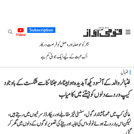
Subscription
Videos
ہجر کو حوصلہ اور وصل کو فرصت درکار
اک محبت کے لیے ایک جوانی کم ہے
فٹبال
فٹبالر والد کے آنسو دیکھ آبدیدہ ہوا بیٹا، ارجنٹائنا سے شکست کے باوجود
کیپ وردے دلوں کو جیتنے میں کامیاب
عالمی کپ میں عموماً شاندار گول، سنسنی خیز مقابلے اور ریکارڈز سرخیوں میں رہتے ہیں،
لیکن اس بار روتے ہوئے نونو، اس کی اہلیہ اور بیٹے کی تصویر لوگوں کے دلوں میں گھر کر
گئی۔