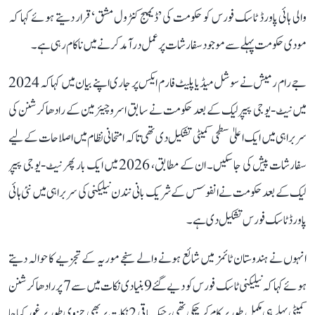
والی ہائی پاورڈ ٹاسک فورس کو حکومت کی ’ڈیمیج کنٹرول مشق‘ قرار دیتے ہوئے کہا کہ
مودی حکومت پہلے سے موجود سفارشات پر عمل درآمد کرنے میں ناکام رہی ہے۔
جے رام رمیش نے سوشل میڈیا پلیٹ فارم ایکس پر جاری اپنے بیان میں کہا کہ 2024
میں نیٹ-یو جی پیپر لیک کے بعد حکومت نے سابق اسرو چیئرمین کے رادھاکرشنن کی
سربراہی میں ایک اعلیٰ سطحی کمیٹی تشکیل دی تھی تاکہ امتحانی نظام میں اصلاحات کے لیے
سفارشات پیش کی جا سکیں۔ ان کے مطابق، 2026 میں ایک بار پھر نیٹ-یو جی پیپر
لیک کے بعد حکومت نے انفوسس کے شریک بانی نندن نیلیکنی کی سربراہی میں نئی ہائی
پاورڈ ٹاسک فورس تشکیل دی ہے۔
انہوں نے ہندوستان ٹائمز میں شائع ہونے والے سنجے موریہ کے تجزیے کا حوالہ دیتے
ہوئے کہا کہ نیلیکنی ٹاسک فورس کو دیے گئے 9 بنیادی نکات میں سے 7 پر رادھاکرشنن
کمیٹی پہلے ہی مکمل طور پر کام کر چکی تھی، جبکہ باقی 2 نکات پر بھی جزوی طور پر غور کیا جا