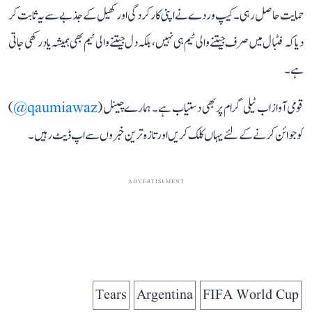
حمایت حاصل رہی۔ کیپ وردے نے اپنی کارکردگی اور کھیل کے جذبے سے یہ ثابت کر
دیا کہ فٹبال میں صرف جیتنے والی ٹیم ہی نہیں، بلکہ دل جیتنے والی ٹیم بھی ہمیشہ یاد رکھی جاتی
ہے۔
قومی آواز اب ٹیلی گرام پر بھی دستیاب ہے۔ ہمارے چینل (
qaumiawaz@
)
کو جوائن کرنے کے لئے یہاں کلک کریں اور تازہ ترین خبروں سے اپ ڈیٹ رہیں۔
ADVERTISEMENT
Tears
Argentina
FIFA World Cup