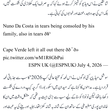
شائقین نے اس ویڈیو کو شیئر کرتے ہوئے کہا کہ یہ صرف ایک کھلاڑی کی شکست نہیں،
بلکہ اس کی جدوجہد، محنت اور خوابوں کی کہانی ہے۔
Nuno Da Costa in tears being consoled by his
family, also in tears ð¥¹
Cape Verde left it all out there ðð¨ð»
pic.twitter.com/wM1R8GbPai
July 4, 2026
— ESPN UK (@ESPNUK)
سوشل میڈیا پر کئی لوگوں نے اس لمحہ کو ’فیفا عالمی کپ 2026‘ کا سب سے جذباتی لمحہ
قرار دیا ہے۔ مداحوں کا کہنا ہے کہ میدان میں اسکور بورڈ اگرچہ کیپ وردے کی شکست
دکھا رہا تھا، لیکن نونو ڈا کوسٹا کے لیے سب سے بڑی جیت یہ تھی کہ مشکل وقت میں ان کا
خاندان پوری مضبوطی کے ساتھ ان کے شانہ بہ شانہ کھڑا تھا۔ اہلیہ اور بیٹے کی یہ محبت اور