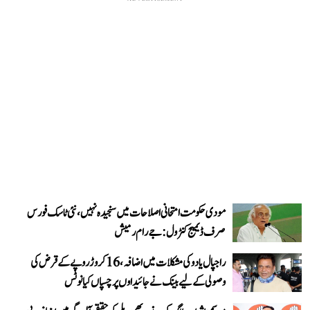
مودی حکومت امتحانی اصلاحات میں سنجیدہ نہیں، نئی ٹاسک فورس
صرف ڈیمیج کنٹرول: جے رام رمیش
راجپال یادو کی مشکلات میں اضافہ، 16 کروڑ روپے کے قرض کی
وصولی کے لیے بینک نے جائیداوں پر چسپاں کیا نوٹس