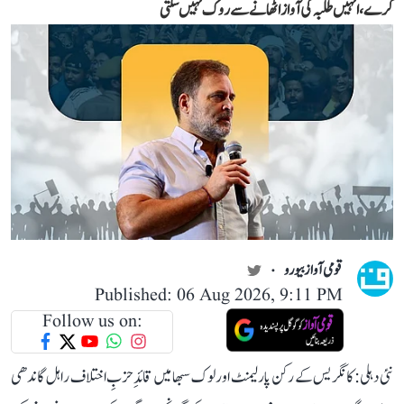
کرے، انہیں طلبہ کی آواز اٹھانے سے روک نہیں سکتی
قومی آواز بیورو
Published: 06 Aug 2026, 9:11 PM
Follow us on:
نئی دہلی: کانگریس کے رکن پارلیمنٹ اور لوک سبھا میں قائدِ حزبِ اختلاف راہل گاندھی