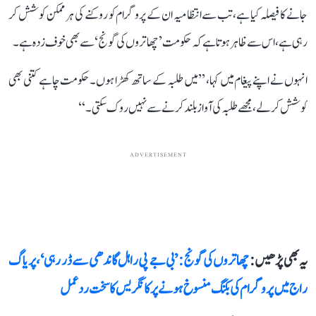
جانے کا فیصلہ کیا ہے، تب سے انتظامیہ ان کے پروگرام کو روکنے کی ہر ممکن کوشش کر
رہی ہے، اس سے ظاہر ہوتا ہے کہ حکومت ’چھاتروں کی گونج‘ سے بھی خوف زدہ ہے۔
انہوں نے اپنے پیغام میں کہا، ’’میں طلبہ کے ساتھ کھڑا ہوں۔ حکومت چاہے کتنی بھی
کوشش کر لے، مجھے طلبہ کی آواز بلند کرنے سے نہیں روک سکتی۔‘‘
ADVERTISEMENT
یہ بھی پڑھیں :
چھاتروں کی گونج: ’بی جے پی راہل گاندھی سے ڈر رہی‘، پریاگ
راج میں پروگرام کی بکنگ منسوخ ہونے پر کانگریس کا سخت ردعمل