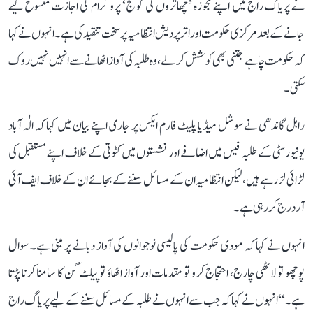
نے پریاگ راج میں اپنے مجوزہ ’چھاتروں کی گونج‘ پروگرام کی اجازت منسوخ کیے
جانے کے بعد مرکزی حکومت اور اتر پردیش انتظامیہ پر سخت تنقید کی ہے۔ انہوں نے کہا
کہ حکومت چاہے جتنی بھی کوشش کر لے، وہ طلبہ کی آواز اٹھانے سے انہیں نہیں روک
سکتی۔
راہل گاندھی نے سوشل میڈیا پلیٹ فارم ایکس پر جاری اپنے بیان میں کہا کہ الٰہ آباد
یونیورسٹی کے طلبہ فیس میں اضافے اور نشستوں میں کٹوتی کے خلاف اپنے مستقبل کی
لڑائی لڑ رہے ہیں، لیکن انتظامیہ ان کے مسائل سننے کے بجائے ان کے خلاف ایف آئی
آر درج کر رہی ہے۔
انہوں نے کہا کہ مودی حکومت کی پالیسی نوجوانوں کی آواز دبانے پر مبنی ہے۔ سوال
پوچھو تو لاٹھی چارج، احتجاج کرو تو مقدمات اور آواز اٹھاؤ تو پیلٹ گن کا سامنا کرنا پڑتا
ہے۔‘‘ انہوں نے کہا کہ جب سے انہوں نے طلبہ کے مسائل سننے کے لیے پریاگ راج