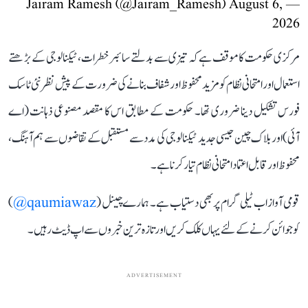
August 6,
— Jairam Ramesh (@Jairam_Ramesh)
2026
مرکزی حکومت کا موقف ہے کہ تیزی سے بدلتے سائبر خطرات، ٹیکنالوجی کے بڑھتے
استعمال اور امتحانی نظام کو مزید محفوظ اور شفاف بنانے کی ضرورت کے پیش نظر نئی ٹاسک
فورس تشکیل دینا ضروری تھا۔ حکومت کے مطابق اس کا مقصد مصنوعی ذہانت (اے
آئی) اور بلاک چین جیسی جدید ٹیکنالوجی کی مدد سے مستقبل کے تقاضوں سے ہم آہنگ،
محفوظ اور قابل اعتماد امتحانی نظام تیار کرنا ہے۔
قومی آواز اب ٹیلی گرام پر بھی دستیاب ہے۔ ہمارے چینل (
qaumiawaz@
)
کو جوائن کرنے کے لئے یہاں کلک کریں اور تازہ ترین خبروں سے اپ ڈیٹ رہیں۔
ADVERTISEMENT