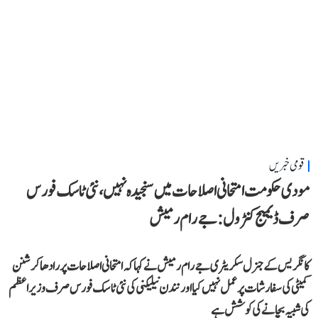
قومی خبریں
مودی حکومت امتحانی اصلاحات میں سنجیدہ نہیں، نئی ٹاسک فورس
صرف ڈیمیج کنٹرول: جے رام رمیش
کانگریس کے جنرل سکریٹری جے رام رمیش نے کہا کہ امتحانی اصلاحات پر رادھاکرشنن
کمیٹی کی سفارشات پر عمل نہیں کیا اور نندن نیلیکنی کی نئی ٹاسک فورس صرف وزیر اعظم
کی شبیہ بچانے کی کوشش ہے