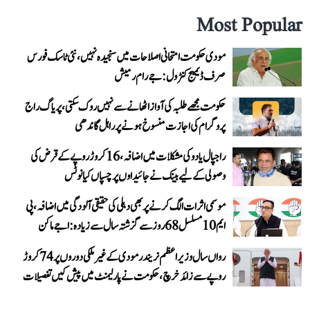
Most Popular
مودی حکومت امتحانی اصلاحات میں سنجیدہ نہیں، نئی ٹاسک فورس
صرف ڈیمیج کنٹرول: جے رام رمیش
حکومت مجھے طلبہ کی آواز اٹھانے سے نہیں روک سکتی، پریاگ راج
پروگرام کی اجازت منسوخ ہونے پر راہل گاندھی
راجپال یادو کی مشکلات میں اضافہ، 16 کروڑ روپے کے قرض کی
وصولی کے لیے بینک نے جائیداوں پر چسپاں کیا نوٹس
موسمی اثرات الگ کرنے پر بھی دہلی کی حقیقی آلودگی میں اضافہ، پی
ایم 10 مسلسل 68 روز سے گزشتہ سال سے زیادہ: اجے ماکن
رواں سال وزیر اعظم نریندر مودی کے غیر ملکی دوروں پر 74 کروڑ
روپے سے زائد خرچ، حکومت نے پارلیمنٹ میں پیش کیں تفصیلات