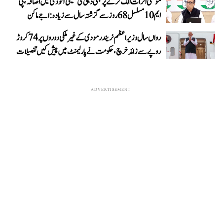
موسمی اثرات الگ کرنے پر بھی دہلی کی حقیقی آلودگی میں اضافہ، پی
ایم 10 مسلسل 68 روز سے گزشتہ سال سے زیادہ: اجے ماکن
رواں سال وزیر اعظم نریندر مودی کے غیر ملکی دوروں پر 74 کروڑ
روپے سے زائد خرچ، حکومت نے پارلیمنٹ میں پیش کیں تفصیلات
ADVERTISEMENT