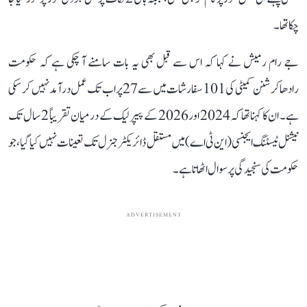
چکا تھا۔
جے رام رمیش نے کہا کہ اس سے قبل بھی یہ بات سامنے آ چکی ہے کہ حکومت
رادھاکرشنن کمیٹی کی 101 سفارشات میں سے 27 پر اب تک عمل درآمد نہیں کر سکی
ہے۔ ان کا کہنا تھا کہ 2024 اور 2026 کے پیپر لیک کے درمیان تقریباً 2 سال تک
نیشنل ٹیسٹنگ ایجنسی (این ٹی اے) میں مستقل ڈائریکٹر جنرل تک تعینات نہیں کیا گیا، جو
حکومت کی سنجیدگی پر سوال اٹھاتا ہے۔
ADVERTISEMENT