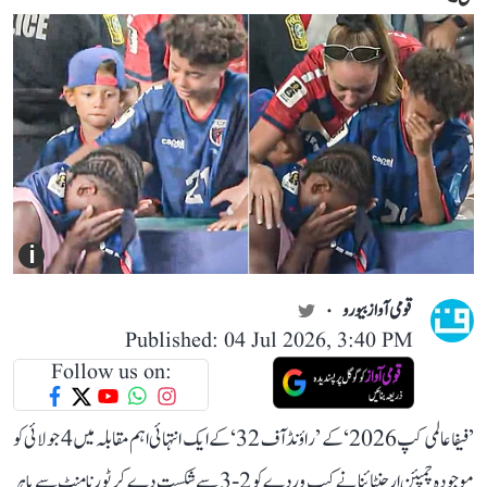
i
قومی آواز بیورو
Published: 04 Jul 2026, 3:40 PM
Follow us on:
’فیفا عالمی کپ 2026‘ کے ’راؤنڈ آف 32‘ کے ایک انتہائی اہم مقابلہ میں 4 جولائی کو
موجودہ چمپئن ارجنٹائنا نے کیپ وردے کو 2-3 سے شکست دے کر ٹورنامنٹ سے باہر