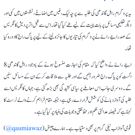
یہ پروگرام راہل گاندھی کی طلبہ سے پرچہ لیک، فیس میں اضافے، نشستوں میں کمی اور
دیگر تعلیمی مسائل پر بات چیت کے لیے طے کیا گیا تھا۔ اس سے قبل اتر پردیش کانگریس
کے صدر اجے رائے نے پروگرام کی تیاریوں کا جائزہ لینے کے لیے پریاگ راج کا دورہ کیا
تھا۔
اجے رائے نے واضح کیا کہ مقام کی اجازت منسوخ ہونے کے باوجود راہل گاندھی 8
اگست کو پریاگ راج ضرور آئیں گے اور طلبہ سے ملاقات کرکے ان کے مسائل سنیں
گے۔ دوسری جانب اس معاملے پر سیاسی کشیدگی بھی بڑھ گئی ہے، جہاں کانگریس اسے
طلبہ کی آواز دبانے کی کوشش قرار دے رہی ہے، جبکہ مقام فراہم کرنے والے ٹرسٹ کا
کہنا ہے کہ فیصلہ عدالتی حکم اور حفاظتی وجوہات کی بنیاد پر کیا گیا ہے۔
قومی آواز اب ٹیلی گرام پر بھی دستیاب ہے۔ ہمارے چینل (
qaumiawaz@
)