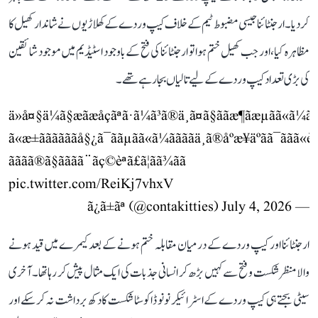
کر دیا۔ ارجنٹائنا جیسی مضبوط ٹیم کے خلاف کیپ وردے کے کھلاڑیوں نے شاندار کھیل کا
مظاہرہ کیا، اور جب کھیل ختم ہوا تو ارجنٹائنا کی فتح کے باوجود اسٹیڈیم میں موجود شائقین
کی بڑی تعداد کیپ وردے کے لیے تالیاں بجا رہے تھے۔
ä»å¤§ä¼ã§æãæåçãªã·ã¼ã³ã®ä¸ã¤ã§ããæ¶ãæµãã«ã¼ãã
ã«æ±ããããããå§¿ã¯ããµãã«ã¼ããããä¸ã®åºæ¥äºãã¯ããã«è¶
ãããã®ã§ãããã¨ãç©èªã£ã¦ãã¾ãã
pic.twitter.com/ReiKj7vhxV
July 4, 2026
— ã¿ã±ãª (@contakitties)
ارجنٹائنا اور کیپ وردے کے درمیان مقابلہ ختم ہونے کے بعد کیمرے میں قید ہونے
والا منظر شکست و فتح سے کہیں بڑھ کر انسانی جذبات کی ایک مثال پیش کر رہا تھا۔ آخری
سیٹی بجتے ہی کیپ وردے کے اسٹرائیکر نونو ڈا کوسٹا شکست کا دکھ برداشت نہ کر سکے اور