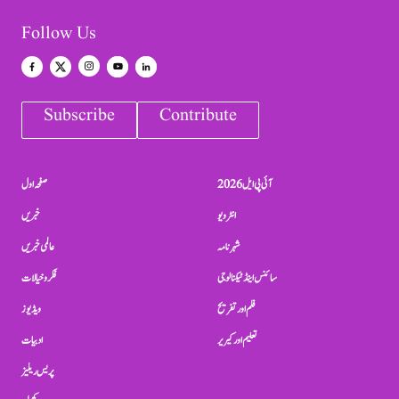
Follow Us
Subscribe
Contribute
آئی پی ایل 2026
صفحہ اول
انٹرویو
خبریں
شہرنامہ
عالمی خبریں
سائنس اینڈ ٹیکنالوجی
فکر و خیالات
فلم اور تفریح
ویڈیوز
تعلیم اور کیریر
ادبیات
پریس ریلیز