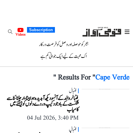
Subscription
Videos
ہجر کو حوصلہ اور وصل کو فرصت درکار
اک محبت کے لیے ایک جوانی کم ہے
"
Results For "
Cape Verde
فٹبال
فٹبالر والد کے آنسو دیکھ آبدیدہ ہوا بیٹا، ارجنٹائنا سے
شکست کے باوجود کیپ وردے دلوں کو جیتنے میں
کامیاب
04 Jul 2026, 3:40 PM
فٹبال