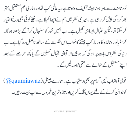
ٹورنامنٹ سے باہر ہونا ہمیشہ تکلیف دہ ہوتا ہے، یہ عالمی کپ تھا اور ہماری ٹیم مستقبل بہتر
کارکردگی پیش کر رہی ہے۔ میری نظر میں ہم نے اچھا کھیلا ہے۔ میچ کوئی بھی رخ اختیار
کر سکتا تھا، لیکن فٹبال ایسا ہی کھیل ہے۔ اب ہمیں خود کو سنبھال کر آگے بڑھنا ہوگا۔
کرسٹیانو رونالڈو کا ورلڈ کپ جیتنے کا خواب اس شکست کے ساتھ نامکمل رہ گیا ہے۔ اب
دنیا کی نظر اس بات پر ہوگی کہ وہ بین الاقوامی فٹبال کھیلیں گے یا کچھ عرصے کے بعد
اپنے مستقبل کے حوالے سے حتمی فیصلہ لیں گے۔
قومی آواز اب ٹیلی گرام پر بھی دستیاب ہے۔ ہمارے چینل (
qaumiawaz@
)
کو جوائن کرنے کے لئے یہاں کلک کریں اور تازہ ترین خبروں سے اپ ڈیٹ رہیں۔
ADVERTISEMENT