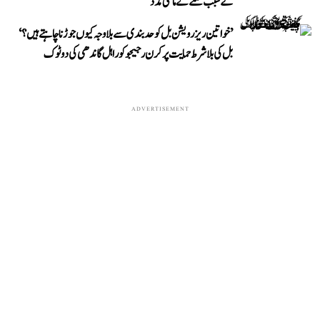
کے سبب عملے نے مانگی مدد
’خواتین ریزرویشن بل کو حدبندی سے بلا وجہ کیوں جوڑنا چاہتے ہیں؟‘
بل کی بلا شرط حمایت پر کرن رجیجو کو راہل گاندھی کی دوٹوک
ADVERTISEMENT