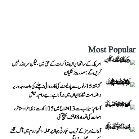
Most Popular
امریکہ کے ساتھ ایران مذاکرات کے حق میں، لیکن سرینڈر نہیں
کریں گے: صدر پیزشکیان
گزشتہ 15 دنوں سے پارلیمنٹ کی کارروائی نہ چلنے کی واحد وجہ وزیر
داخلہ امت شاہ کا ایوان میں نہ آنا ہے: جے رام رمیش
آسام: سیلاب سے 13 اضلاع میں 15 لاکھ سے زائد افراد متاثر،
اموات کی تعداد 98 تک پہنچ گئی
آبنائے ہرمز کے قریب تجارتی جہاز پر حملہ، انجن روم میں آگ لگنے