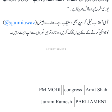
پوری طرح پردہ فاش ہو چکا ہے۔‘‘
قومی آواز اب ٹیلی گرام پر بھی دستیاب ہے۔ ہمارے چینل (
qaumiawaz@
)
کو جوائن کرنے کے لئے یہاں کلک کریں اور تازہ ترین خبروں سے اپ ڈیٹ رہیں۔
ADVERTISEMENT
PM MODI
congress
Amit Shah
Jairam Ramesh
PARLIAMENT