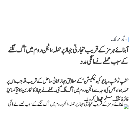
دیگر ممالک
آبنائے ہرمز کے قریب تجارتی جہاز پر حملہ، انجن روم میں آگ لگنے
کے سبب عملے نے مانگی مدد
’شپ ٹو شپ ریڈیو کمیونیکیشن‘ کے مطابق جہاز عمانی ساحل کے قریب تھا جب اس پر
حملہ ہوا، جس کی وجہ سے انجن روم میں آگ لگ گئی۔ عملے نے جہاز کا ’کاربن ڈائیآکسائیڈ
فائر فائٹنگ سسٹم‘ فعال کر دیا۔