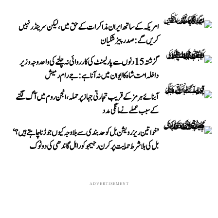
امریکہ کے ساتھ ایران مذاکرات کے حق میں، لیکن سرینڈر نہیں
کریں گے: صدر پیزشکیان
گزشتہ 15 دنوں سے پارلیمنٹ کی کارروائی نہ چلنے کی واحد وجہ وزیر
داخلہ امت شاہ کا ایوان میں نہ آنا ہے: جے رام رمیش
آبنائے ہرمز کے قریب تجارتی جہاز پر حملہ، انجن روم میں آگ لگنے
کے سبب عملے نے مانگی مدد
’خواتین ریزرویشن بل کو حدبندی سے بلا وجہ کیوں جوڑنا چاہتے ہیں؟‘
بل کی بلا شرط حمایت پر کرن رجیجو کو راہل گاندھی کی دوٹوک
ADVERTISEMENT