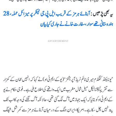
یہ بھی پڑھیں :
آبنائے ہرمز کے قریب ایل پی جی ٹینکر پر میزائل حملہ، 28
ہندوستانی تھے سوار، سفارت خانے نے جاری کیا بیان
ADVERTISEMENT
’یونائیٹڈ کنگڈم میری ٹائم ٹریڈ آپریشنز‘ (یو کے ایم ٹی او) نے کہا کہ انہیں عمان کے کمزار
سے تقریباً 8 ناٹیکل میل شمال مغرب میں ایک واقعے کی اطلاع ملی ہے۔ فوجی حکام نے یو
کے ایم ٹی او کو بتایا کہ ایک جہاز میں آگ لگ گئی تھی، حالانکہ آگ لگنے کی وجہ کا اب تک
پتہ نہیں چل سکا ہے۔ امریکا-ایران جنگ کے درمیان آبنائے ہرمز سے کمرشل شپنگ