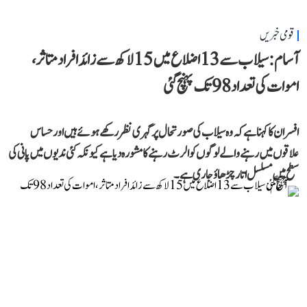
قومی خبریں
آسام: سیلاب سے 13 اضلاع میں 15 لاکھ سے زائد افراد متاثر،
اموات کی تعداد 98 تک پہنچ گئی
افسران کا کہنا ہے کہ وہ سیلاب کی صورتحال پر گہری نظر رکھے ہوئے ہیں اور حساس
علاقوں میں رہنے والے لوگوں کو الرٹ رہنے کا مشورہ دیا ہے کیونکہ کئی ندیوں میں پانی کی
سطح میں مسلسل اتار چڑھاؤ جاری ہے۔