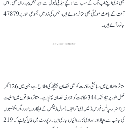
بھی ندی اپنے اب تک کے سب سے اونچے سیلابی لیول سے اوپر نہیں بہہ رہی تھی۔ اس
آفت کے باعث مویشی بھی متاثر ہوئے ہیں، جس کی زد میں مجموعی طور پر 47879
جانور آئے ہیں۔
ADVERTISEMENT
متاثرہ اضلاع میں رہائشی مکانات کو بھی نقصان پہنچنے کی اطلاع ہے، جن میں 126 گھر
مکمل طور پر تباہ جبکہ 344 مکانات کو جزوی نقصان پہنچا ہے۔ متاثرہ علاقوں میں اسٹیٹ
ڈیزاسٹر رسپانس فورس (ایس ڈی آر ایف) سول ڈیفنس کے اہلکاروں اور دیگر ایجنسیوں
کی جانب سے بچاؤ اور امدادی کارروائیاں جاری ہیں۔ رپورٹ میں بتایا گیا ہے کہ 219