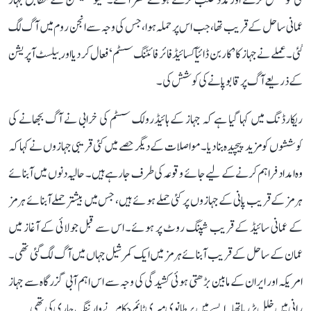
کی کوشش کرتے اور مدد طلب کرتے ہوئے نظر آئے۔ کمیونیکیشن کے مطابق جہاز
عمانی ساحل کے قریب تھا، جب اس پر حملہ ہوا، جس کی وجہ سے انجن روم میں آگ لگ
گئی۔ عملے نے جہاز کا ’کاربن ڈائیآکسائیڈ فائر فائٹنگ سسٹم‘ فعال کر دیا اور بیلسٹ آپریشن
کے ذریعے آگ پر قابو پانے کی کوشش کی۔
ریکارڈنگ میں کہا گیا ہے کہ جہاز کے ہائیڈرولک سسٹم کی خرابی نے آگ بجھانے کی
کوششوں کو مزید پیچیدہ بنا دیا۔ مواصلات کے دیگر حصے میں کئی قریبی جہازوں نے کہا کہ
وہ امداد فراہم کرنے کے لیے جائے وقوعہ کی طرف جا رہے ہیں۔ حالیہ دنوں میں آبنائے
ہرمز کے قریب پانی کے جہازوں پر کئی حملے ہوئے ہیں، جس میں بیشتر حملے آبنائے ہرمز
کے عمانی سائیڈ کے قریب شپنگ روٹ پر ہوئے۔ اس سے قبل جولائی کے آغاز میں
عمان کے ساحل کے قریب آبنائے ہرمز میں ایک کمرشیل جہاں میں آگ لگ گئی تھی۔
امریکہ اور ایران کے مابین بڑھتی ہوئی کشیدگی کی وجہ سے اس اہم آبی گزرگاہ سے جہاز
رانی میں خلل پڑ رہا تھا۔ ایسے میں برطانوی میری ٹائم حکام نے وارننگ جاری کی تھی۔