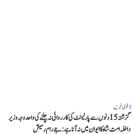
قومی خبریں
گزشتہ 15 دنوں سے پارلیمنٹ کی کارروائی نہ چلنے کی واحد وجہ وزیر
داخلہ امت شاہ کا ایوان میں نہ آنا ہے: جے رام رمیش