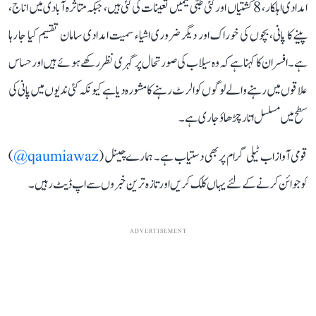
امدادی اہلکار، 8 کشتیاں اور کئی طبی ٹیمیں تعینات کی گئی ہیں، جبکہ متاثرہ آبادی میں اناج،
پینے کا پانی، بچوں کی خوراک اور دیگر ضروری اشیاء سمیت امدادی سامان تقسیم کیا جا رہا
ہے۔ افسران کا کہنا ہے کہ وہ سیلاب کی صورتحال پر گہری نظر رکھے ہوئے ہیں اور حساس
علاقوں میں رہنے والے لوگوں کو الرٹ رہنے کا مشورہ دیا ہے کیونکہ کئی ندیوں میں پانی کی
سطح میں مسلسل اتار چڑھاؤ جاری ہے۔
قومی آواز اب ٹیلی گرام پر بھی دستیاب ہے۔ ہمارے چینل (
qaumiawaz@
)
کو جوائن کرنے کے لئے یہاں کلک کریں اور تازہ ترین خبروں سے اپ ڈیٹ رہیں۔
ADVERTISEMENT