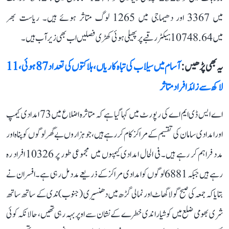
میں 3367 اور دھیماجی میں 1265 لوگ متاثر ہوئے ہیں۔ ریاست بھر
میں 10748.64 ہیکٹر رقبے پر پھیلی ہوئی کھڑی فصلیں اب بھی زیر آب ہیں۔
یہ بھی پڑھیں :
آسام میں سیلاب کی تباہ کاریاں، ہلاکتوں کی تعداد 87 ہوئی، 11
لاکھ سے زائد افراد متاثر
اے ایس ڈی ایم اے کی رپورٹ میں کہا گیا ہے کہ متاثرہ اضلاع میں 73 امدادی کیمپ
اور امدادی سامان کی تقسیم کے مراکز کام کر رہے ہیں، جو ہزاروں بے گھر لوگوں کو پناہ اور
مدد فراہم کر رہے ہیں۔ فی الحال امدادی کیمپوں میں مجموعی طور پر 10326 افراد رہ
رہے ہیں جبکہ 6881 لوگوں کو امدادی مراکز کے ذریعے مدد مل رہی ہے۔ افسران نے
بتایا کہ جمعہ کی صبح گولا گھاٹ اور نمالی گڑھ میں دھنسیری (جنوب) ندی کے ساتھ ساتھ
شری بھومی ضلع میں کوشیارا ندی خطرے کے نشان سے اوپر بہہ رہی تھیں، حالانکہ کوئی