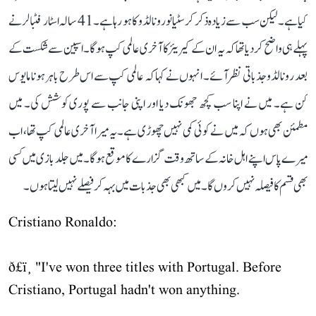
کیا ہے۔ لیکن سب سے زیادہ ذکر کرسٹیانو رونالڈو کا ہو رہا ہے۔ 41 سالہ اسٹار فٹبالر نے
پہلے ہی واضح کر دیا تھا کہ یہ ان کے کیریئر کا آخری عالمی کپ ہوگا۔ اسپین سے شکست کے
بعد رونالڈو جذباتی نظر آئے۔ انہوں نے کہا کہ عالمی کپ سے اس طرح باہر ہونا مایوس
کن ہے۔ میں نے اپنا سب کچھ جھونک دیا اور اپنی جانب سے پوری کوشش کی۔ میں
مطمئن بھی ہوں کہ میں نے کوئی کمی نہیں چھوڑی ہے۔ یہ میرا آخری عالمی کپ تھا، اب
میرے پاس اپنے اہل خانہ کے ساتھ وقت گزارے کا موقع ہوگا۔ میں جلد بازی میں کسی
بھی قسم کا فیصلہ نہیں کروں گا۔ میں کبھی بھی جذبات میں بہہ کر فیصلے نہیں لیتا ہوں۔
Cristiano Ronaldo:
ð£ï¸ "I've won three titles with Portugal. Before
Cristiano, Portugal hadn't won anything.