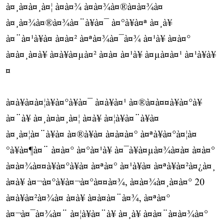
à¤¸à¤à¤¸à¤¦ à¤à¤¾ à¤à¤¾à¤®à¤à¤¾à¤
à¤¸à¤¾à¤®à¤¾à¤¨à¥à¤¯ à¤°à¥à¤ª à¤¸à¥
à¤¨à¤¹à¥à¤ à¤à¤² à¤ªà¤¾à¤¯à¤¾ à¤¹à¥ à¤à¤°
à¤à¤¸à¤à¥ à¤à¥à¤µà¤² à¤à¤ à¤¹à¥ à¤µà¤à¤¹ à¤¹à¥à¥
¤
à¤à¥à¤à¤¦à¥à¤°à¥à¤¯ à¤à¥à¤¹ à¤®à¤à¤¤à¥à¤°à¥
à¤¨à¥ à¤¸à¤à¤¸à¤¦ à¤à¥ à¤¦à¥à¤¨à¥à¤
à¤¸à¤¦à¤¨à¥à¤ à¤®à¥à¤ à¤à¤à¤° à¤ªà¥à¤°à¤¦à¤
°à¥à¤¶à¤¨ à¤à¤° à¤°à¤¹à¥ à¤¯à¥à¤µà¤¾à¤à¤ à¤à¤°
à¤à¤¾à¤¤à¥à¤°à¥à¤ à¤ªà¤° à¤¹à¥à¤ à¤ªà¥à¤²à¤¿à¤¸
à¤à¥ à¤¬à¤°à¥à¤¬à¤°à¤¤à¤¾, à¤à¤¾à¤¸à¤à¤° 20
à¤à¥à¤²à¤¾à¤ à¤à¥ à¤à¤à¤¨à¤¾, à¤ªà¤°
à¤¬à¤¯à¤¾à¤¨ à¤¦à¥à¤¨à¥ à¤¸à¥ à¤à¤¨à¤à¤¾à¤°