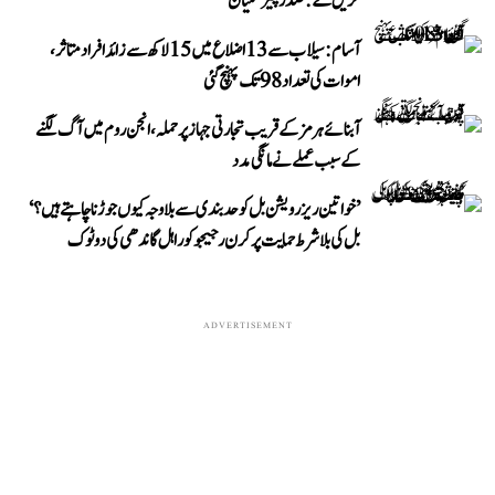
کریں گے: صدر پیزشکیان
آسام: سیلاب سے 13 اضلاع میں 15 لاکھ سے زائد افراد متاثر،
اموات کی تعداد 98 تک پہنچ گئی
آبنائے ہرمز کے قریب تجارتی جہاز پر حملہ، انجن روم میں آگ لگنے
کے سبب عملے نے مانگی مدد
’خواتین ریزرویشن بل کو حدبندی سے بلا وجہ کیوں جوڑنا چاہتے ہیں؟‘
بل کی بلا شرط حمایت پر کرن رجیجو کو راہل گاندھی کی دوٹوک
ADVERTISEMENT