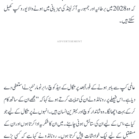
کہ وہ 2028 میں برطانیہ اور جمہوریہ آئرلینڈ کی میزبانی میں ہونے والا یورو کپ کھیل
سکتے ہیں۔
ADVERTISEMENT
عالمی کپ سے باہر ہونے کے فوراً بعد پرتگال کے ہیڈ کوچ رابرٹو مارٹنیز نے استعفی دے
دیا ہے۔ اس فیصلے پر رونالڈو نے ان کی حمایت کرتے ہوئے کہا کہ ’’مجھے ان کے ساتھ کام
کر کے بہت اچھا لگا۔ وہ شاندار کوچ اور بہترین انسان ہیں۔ انہوں نے پرتگال کے لیے جو
کیا ہے، اس کے لیے ان کی ستائش ہونی چاہئے۔ میں ان کا شکریہ ادا کرتا ہوں اور ان کے
مستقبل کے لیے نیک خواہشات پیش کرتا ہوں۔ رونالڈو نے کہا ہے کہ کسی بڑے