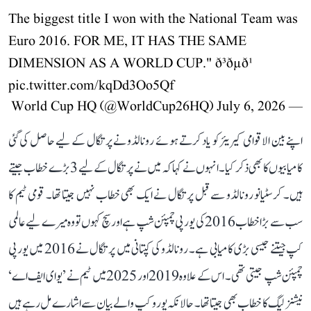
The biggest title I won with the National Team was
Euro 2016. FOR ME, IT HAS THE SAME
DIMENSION AS A WORLD CUP." ð³ðµð¹
pic.twitter.com/kqDd3Oo5Qf
July 6, 2026
— World Cup HQ (@WorldCup26HQ)
اپنے بین الاقوامی کیریئر کو یاد کرتے ہوئے رونالڈو نے پرتگال کے لیے حاصل کی گئی
کامیابیوں کا بھی ذکر کیا۔ انہوں نے کہا کہ میں نے پرتگال کے لیے 3 بڑے خطاب جیتے
ہیں۔ کرسٹیانو رونالڈو سے قبل پرتگال نے ایک بھی خطاب نہیں جیتا تھا۔ قومی ٹیم کا
سب سے بڑا خطاب 2016 کی یورپی چمپئن شپ ہے اور سچ کہوں تو وہ میرے لیے عالمی
کپ جیتنے جیسی بڑی کامیابی ہے۔ رونالڈو کی کپتانی میں پرتگال نے 2016 میں یورپی
چمپئن شپ جیتی تھی۔ اس کے علاوہ 2019 اور 2025 میں ٹیم نے ’یو ای ایف اے‘
نیشنز لیگ کا خطاب بھی جیتا تھا۔ حالانکہ یورو کپ والے بیان سے اشارے مل رہے ہیں