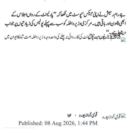
جے رام رمیش نے اپنی ’ایکس‘ پوسٹ میں لکھا کہ ’’پارلیمنٹ کے رواں اجلاس کے
ابھی 4 دن اور باقی ہیں۔ مرکزی وزیر داخلہ کو سب سے پہلے پولیس کی زیادتیوں پر جواب
دینا چاہیے۔‘‘
قومی آواز بیورو
Published: 08 Aug 2026, 1:44 PM