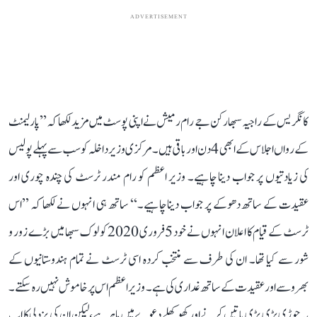
ADVERTISEMENT
کانگریس کے راجیہ سبھا رکن جے رام رمیش نے اپنی پوسٹ میں مزید لکھا کہ ’’پارلیمنٹ
کے رواں اجلاس کے ابھی 4 دن اور باقی ہیں۔ مرکزی وزیر داخلہ کو سب سے پہلے پولیس
کی زیادتیوں پر جواب دینا چاہیے۔ وزیر اعظم کو رام مندر ٹرسٹ کی چندہ چوری اور
عقیدت کے ساتھ دھوکے پر جواب دینا چاہیے۔‘‘ ساتھ ہی انہوں نے لکھا کہ ’’اس
ٹرسٹ کے قیام کا اعلان انہوں نے خود 5 فروری 2020 کو لوک سبھا میں بڑے زور و
شور سے کیا تھا۔ ان کی طرف سے منتخب کردہ اسی ٹرسٹ نے تمام ہندوستانیوں کے
بھروسے اور عقیدت کے ساتھ غداری کی ہے۔ وزیر اعظم اس پر خاموش نہیں رہ سکتے۔
یہ جوڑی بڑی بڑی باتیں کرنے اور کھوکھلے دعوے میں ماہر ہے، لیکن ان کی بزدلی کا اب