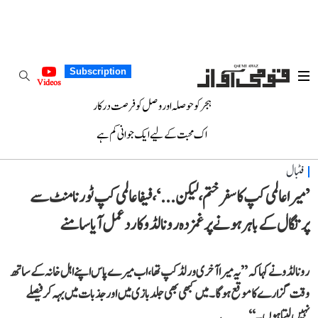
Subscription
Videos
ہجر کو حوصلہ اور وصل کو فرصت درکار
اک محبت کے لیے ایک جوانی کم ہے
فٹبال
’میرا عالمی کپ کا سفر ختم، لیکن...‘، فیفا عالمی کپ ٹورنامنٹ سے
پرتگال کے باہر ہونے پر غمزدہ رونالڈو کا رد عمل آیا سامنے
رونالڈو نے کہا کہ ’’یہ میرا آخری ورلڈ کپ تھا، اب میرے پاس اپنے اہل خانہ کے ساتھ
وقت گزارے کا موقع ہوگا۔ میں کبھی بھی جلد بازی میں اور جذبات میں بہہ کر فیصلے
نہیں لیتا ہوں۔‘‘