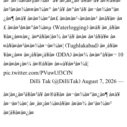
à¤°à¤¾à¤à¤§à¤¾à¤¨à¥ à¤¦à¤¿à¤²à¥à¤²à¥ à¤®à¥à¤
à¤²à¤à¤¾à¤¤à¤¾à¤° à¤¹à¥ à¤°à¤¹à¥ à¤¬à¤¾à¤°à¤
¿à¤¶ à¤à¥ à¤à¤¾à¤°à¤£ à¤à¤à¤¹-à¤à¤à¤¹ à¤­à¥à¤·à¤
£ à¤à¤²à¤­à¤°à¤¾à¤µ (Waterlogging) à¤à¥ à¤¸à¥à¤
¥à¤¿à¤¤à¤¿ à¤ªà¥à¤¦à¤¾ à¤¹à¥ à¤à¤ à¤¹à¥à¥¤ à¤
¤à¥à¤à¤²à¤à¤¾à¤¬à¤¾à¤¦ (Tughlakabad) à¤¸à¥à¤
¥à¤¿à¤¤ à¤¡à¥à¤¡à¥à¤ (DDA) à¤à¤¾ à¤à¤°à¥à¤¬ 10
à¤à¤à¤¡à¤¼ à¤®à¥à¤ à¤«à¥à¤²à¤¾â¦
pic.twitter.com/PVuwUf3CfN
August 7, 2026
— Dilli Tak (@DilliTak)
à¤¦à¤¿à¤²à¥à¤²à¥ à¤®à¥à¤ à¤¬à¤¾à¤°à¤¿à¤¶ à¤à¥
à¤¬à¤¾à¤¦ à¤¸à¤¡à¤¼à¤à¥à¤ à¤à¤¾ à¤¹à¤¾à¤²
à¤¦à¥à¤à¤¿à¤