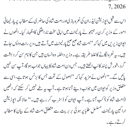
7, 2026
اس سے قبل اپوزیشن لیڈران کی نعرہ بازی اور امت شاہ کی حاضری کے مطالبہ پر پارلیمانی
امور کے وزیر کرن رجیجو نے پارلیمنٹ میں اپنی سخت ناراضگی کا اظہار کیا۔ انھوں نے
ایوانِ زیریں میں کہا کہ ’’امت شاہ صبح صبح پارلیمنٹ میں آتے ہیں، دیر رات واپس جاتے
ہیں۔ یہ نعرہ لگانے کا غلط طریقہ ہے۔ وزیر داخلہ وہ انسان ہیں جن کا نام سن کر دہشت
گرد، شورش پسند کانپ اٹھتے ہیں۔ جس دن امت شاہ کا یہاں جواب ہوگا، آپ سن نہیں
پائیں گے۔‘‘ انھوں نے مزید کہا کہ ’’اصول کے تحت جس کا بزنس ہوتا ہے، اسی سے
متعلق وزیر کو ایوان میں جواب دینے آنا ہوتا ہے۔ آپ یہ طے نہیں کر سکتے کہ انھیں
(امت شاہ کو) کب آنا ہے۔ آپ ایوان کو ڈسٹرب کر رہے ہیں۔‘‘ حالانکہ اپوزیشن
اراکین پارلیمنٹ مسلسل طلبا پر ہوئی بربریت سے متعلق امت شاہ کے بیان کا مطالبہ
کرتے رہے۔