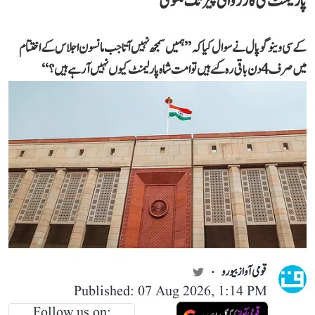
پارلیمنٹ کی کارروائی پیر تک ملتوی
کے سی وینوگوپال نے سوال کیا کہ ’’ہمیں سمجھ نہیں آتا جب مانسون اجلاس کے اختتام
میں صرف 4 دن باقی رہ گئے ہیں تو امت شاہ پارلیمنٹ کیوں نہیں آ رہے ہیں؟‘‘
قومی آواز بیورو
Published: 07 Aug 2026, 1:14 PM
Follow us on: