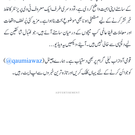
کے سامنے اپنی اہمیت واضح کر دی ہے، تو دوسری طرف ایک معروف ٹی وی پریزنٹر کا غلط
خبر نشر کرنے کے لیے مستعفی ہونا بھی موضوعِ بحث بنا ہوا ہے۔ مزید کئی پُر لطف واقعات
اور معاملات فیفا عالمی کپ میچوں کے درمیان سامنے آئے ہیں، جو فٹبال شائقین کے
لیے دلچسپی سے خالی نہیں ہیں۔ آئیے، دیکھیں یہ ویڈیو...
قومی آواز اب ٹیلی گرام پر بھی دستیاب ہے۔ ہمارے چینل (
qaumiawaz@
)
کو جوائن کرنے کے لئے یہاں کلک کریں اور تازہ ترین خبروں سے اپ ڈیٹ رہیں۔
ADVERTISEMENT