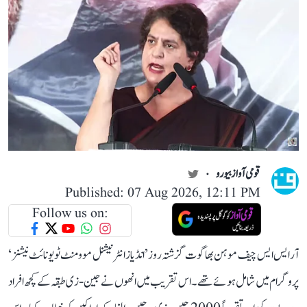
قومی آواز بیورو
Published: 07 Aug 2026, 12:11 PM
Follow us on:
آر ایس ایس چیف موہن بھاگوت گزشتہ روز ’انڈیاز انٹرنیشنل موومنٹ ٹو یونائٹ نیشنز‘
پروگرام میں شامل ہوئے تھے۔ اس تقریب میں انھوں نے جین-زی طبقہ کے کچھ افراد