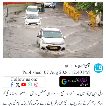
قومی آواز بیورو
Published: 07 Aug 2026, 12:40 PM
Follow us on:
دہلی-این سی آر میں جمعہ کے روز صبح سے ہو رہی مسلسل بارش نے معمولات زندگی کو
درہم برہم کر کے رکھ دیا ہے۔ صبح میں دفتر جانے والے لوگوں کو ٹریفک جام کی وجہ سے