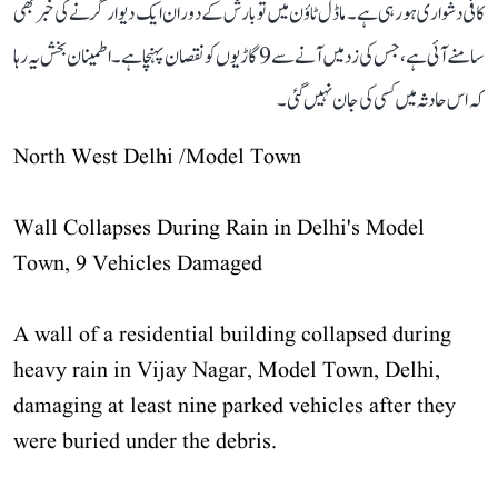
کافی دشواری ہو رہی ہے۔ ماڈل ٹاؤن میں تو بارش کے دوران ایک دیوار گرنے کی خبر بھی
سامنے آئی ہے، جس کی زد میں آنے سے 9 گاڑیوں کو نقصان پہنچا ہے۔ اطمینان بخش یہ رہا
کہ اس حادثہ میں کسی کی جان نہیں گئی۔
North West Delhi /Model Town
Wall Collapses During Rain in Delhi's Model
Town, 9 Vehicles Damaged
A wall of a residential building collapsed during
heavy rain in Vijay Nagar, Model Town, Delhi,
damaging at least nine parked vehicles after they
were buried under the debris.