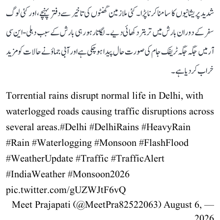
شدید پریشانیوں کا سامنا کرنا پڑا۔ کئی ملازمین گھنٹوں کی تاخیر سے دفتر پہنچے، اور کئی لوگ
سفر کے دوران بارش میں تر بتر دکھائی دیے۔ لگاتار ہو رہی بارش کے سبب دہلی-این سی
آر میں جگہ جگہ ٹریفک جام کی صورت حال پیدا ہو چکی ہے اور آبی جماؤ نے حالات کو مزید
خراب کر دیا ہے۔
Torrential rains disrupt normal life in Delhi, with
waterlogged roads causing traffic disruptions across
several areas.
#Delhi
#DelhiRains
#HeavyRain
#Rain
#Waterlogging
#Monsoon
#FlashFlood
#WeatherUpdate
#Traffic
#TrafficAlert
#IndiaWeather
#Monsoon2026
pic.twitter.com/gUZWJtF6vQ
August 6,
— Meet Prajapati (@MeetPra82522063)
2026