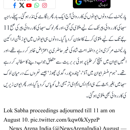
پارلیمنٹ کے دونوں ایوانوں کی کارروائی آج ایک بار پھر ہنگامے کی نذر ہو گئی۔ پہلے راجیہ
سبھا کی کارروائی پیر تک کے لیے ملتوی کی گئی، اور پھر لوک سبھا کی کارروائی پیر کی صبح 11
بجے تک کے لیے ملتوی کرنے کا اعلان کر دیا گیا۔ دونوں ہی ایوانوں میں اپوزیشن اراکین
پارلیمنٹ مرکزی وزیر داخلہ امت شاہ کی غیر حاضری پر اعتراض ظاہر کر رہے تھے، اور
انھیں ایوان میں پہنچ کر طلبا پر ہوئی بربریت سے متعلق جواب دینے کا مطالبہ کر رہے
تھے۔ ’ہوم منسٹر ایوان میں آؤ‘، ’چندہ چور، گدی چھوڑ‘ جیسے نعروں کے درمیان لوک
سبھا میں بغیر بحث کے ہی ایم ایس ایم ای ترمیمی بل کو پاس کر دیا گیا، اور پھر ایوان زیریں
کی کارروائی بھی ملتوی ہو گئی۔
Lok Sabha proceedings adjourned till 11 am on
August 10.
pic.twitter.com/kqw0kXypzP
August
— News Arena India (@NewsArenaIndia)