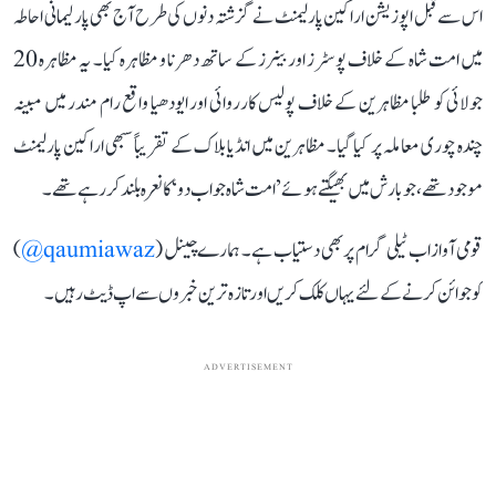
اس سے قبل اپوزیشن اراکین پارلیمنٹ نے گزشتہ دنوں کی طرح آج بھی پارلیمانی احاطہ
میں امت شاہ کے خلاف پوسٹرز اور بینرز کے ساتھ دھرنا و مظاہرہ کیا۔ یہ مظاہرہ 20
جولائی کو طلبا مظاہرین کے خلاف پولیس کارروائی اور ایودھیا واقع رام مندر میں مبینہ
چندہ چوری معاملہ پر کیا گیا۔ مظاہرین میں انڈیا بلاک کے تقریباً سبھی اراکین پارلیمنٹ
موجود تھے، جو بارش میں بھیگتے ہوئے ’امت شاہ جواب دو‘ کا نعرہ بلند کر رہے تھے۔
قومی آواز اب ٹیلی گرام پر بھی دستیاب ہے۔ ہمارے چینل (
qaumiawaz@
)
کو جوائن کرنے کے لئے یہاں کلک کریں اور تازہ ترین خبروں سے اپ ڈیٹ رہیں۔
ADVERTISEMENT