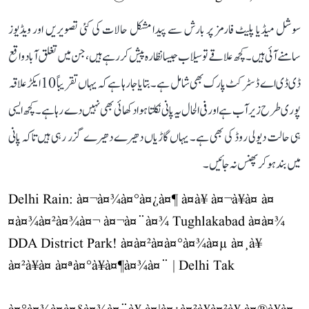
سوشل میڈیا پلیٹ فارمز پر بارش سے پیدا مشکل حالات کی کئی تصویریں اور ویڈیوز
سامنے آئی ہیں۔ کچھ علاقے تو سیلاب جیسا نظارہ پیش کر رہے ہیں، جن میں تغلق آباد واقع
ڈی ڈی اے ڈسٹرکٹ پارک بھی شامل ہے۔ بتایا جا رہا ہے کہ یہاں تقریباً 10 ایکڑ علاقہ
پوری طرح زیر آب ہے اور فی الحال یہ پانی نکلتا ہوا دکھائی بھی نہیں دے رہا ہے۔ کچھ ایسی
ہی حالت دیولی روڈ کی بھی ہے۔ یہاں گاڑیاں دھیرے دھیرے گزر رہی ہیں تاکہ پانی
میں بند ہو کر پھنس نہ جائیں۔
Delhi Rain: à¤¬à¤¾à¤°à¤¿à¤¶ à¤à¥ à¤¬à¥à¤ à¤
¤à¤¾à¤²à¤¾à¤¬ à¤¬à¤¨à¤¾ Tughlakabad à¤à¤¾
DDA District Park! à¤à¤²à¤­à¤°à¤¾à¤µ à¤¸à¥
à¤²à¥à¤ à¤ªà¤°à¥à¤¶à¤¾à¤¨ | Delhi Tak