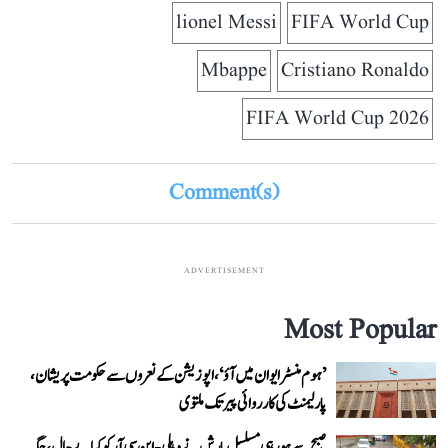
lionel Messi
FIFA World Cup
Mbappe
Cristiano Ronaldo
FIFA World Cup 2026
Comment(s)
ADVERTISEMENT
Most Popular
’ہوم منسٹر ایوان میں آؤ‘، اپوزیشن کے نعروں سے حکومت پریشان،
پارلیمنٹ کی کارروائی پیر تک ملتوی
صبح سے ہو رہی مسلسل بارش نے دہلی-این سی آر کو کیا بے حال، جگہ