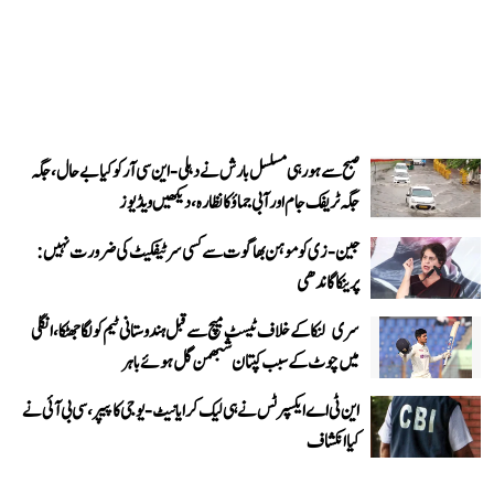
صبح سے ہو رہی مسلسل بارش نے دہلی-این سی آر کو کیا بے حال، جگہ
جگہ ٹریفک جام اور آبی جماؤ کا نظارہ، دیکھیں ویڈیوز
جین-زی کو موہن بھاگوت سے کسی سرٹیفکیٹ کی ضرورت نہیں:
پرینکا گاندھی
سری لنکا کے خلاف ٹیسٹ میچ سے قبل ہندوستانی ٹیم کو لگا جھٹکا، انگلی
میں چوٹ کے سبب کپتان شبھمن گل ہوئے باہر
این ٹی اے ایکسپرٹس نے ہی لیک کرایا نیٹ-یوجی کا پیپر، سی بی آئی نے
کیا انکشاف