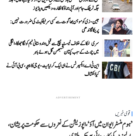
جگہ ٹریفک جام اور آبی جماؤ کا نظارہ، دیکھیں ویڈیوز
جین-زی کو موہن بھاگوت سے کسی سرٹیفکیٹ کی ضرورت نہیں:
پرینکا گاندھی
سری لنکا کے خلاف ٹیسٹ میچ سے قبل ہندوستانی ٹیم کو لگا جھٹکا، انگلی
میں چوٹ کے سبب کپتان شبھمن گل ہوئے باہر
این ٹی اے ایکسپرٹس نے ہی لیک کرایا نیٹ-یوجی کا پیپر، سی بی آئی نے
کیا انکشاف
ADVERTISEMENT
قومی خبریں
’ہوم منسٹر ایوان میں آؤ‘، اپوزیشن کے نعروں سے حکومت پریشان،