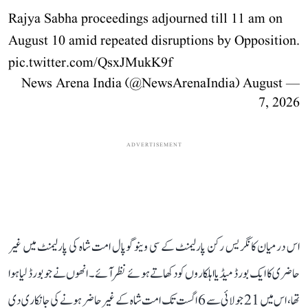
Rajya Sabha proceedings adjourned till 11 am on
August 10 amid repeated disruptions by Opposition.
pic.twitter.com/QsxJMukK9f
August
— News Arena India (@NewsArenaIndia)
7, 2026
ADVERTISEMENT
اس درمیان کانگریس رکن پارلیمنٹ کے سی وینوگوپال امت شاہ کی پارلیمنٹ میں غیر
حاضری کا ایک بورڈ میڈیا اہلکاروں کو دکھاتے ہوئے نظر آئے۔ انھوں نے جو بورڈ لیا ہوا
تھا، اس میں 21 جولائی سے 6 اگست تک امت شاہ کے غیر حاضر ہونے کی جانکاری دی