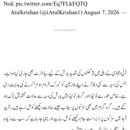
Noâ¦
pic.twitter.com/Eq7FLkEQTQ
August 7, 2026
— Atulkrishan (@iAtulKrishan1)
ADVERTISEMENT
آئی ایم ڈی نے دہلی میں 3 گھنٹوں کی شدید بارش کے لیے ریڈ الرٹ بھی جاری کیا ہوا ہے،
جس کی وجہ سے کئی دفاتر نے اپنے ملازمین کو ’ورک فروم ہوم‘ کرنے کی ہدایت دی
ہے۔ خاص طور سے نوئیڈا اور گریٹر نوئیڈا میں بارش کی وجہ سے حالات تشویش ناک ہو
گئے ہیں۔ گروگرام میں بھی سڑکوں پر سیلاب جیسے حالات دیکھنے کو مل رہے ہیں۔ فرید
آباد میں سڑکوں پر زبردست جام دیکھنے کو مل رہا ہے اور بتایا جا رہا ہے کہ سب سے زیادہ