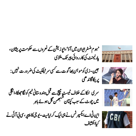
’ہوم منسٹر ایوان میں آؤ‘، اپوزیشن کے نعروں سے حکومت پریشان،
پارلیمنٹ کی کارروائی پیر تک ملتوی
جین-زی کو موہن بھاگوت سے کسی سرٹیفکیٹ کی ضرورت نہیں:
پرینکا گاندھی
سری لنکا کے خلاف ٹیسٹ میچ سے قبل ہندوستانی ٹیم کو لگا جھٹکا، انگلی
میں چوٹ کے سبب کپتان شبھمن گل ہوئے باہر
این ٹی اے ایکسپرٹس نے ہی لیک کرایا نیٹ-یوجی کا پیپر، سی بی آئی نے
کیا انکشاف