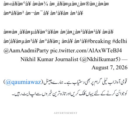
à¤«à¥à¤°à¥ à¤à¤¾ à¤¸à¥à¤µà¤¿à¤®à¤¿à¤à¤
à¤ªà¥à¤² à¤¬à¤¨à¥ à¤¹à¥à¤ à¤¹à¥
à¤¤à¤¸à¥à¤µà¥à¤°à¥à¤ à¤¦à¤¿à¤²à¥à¤²à¥ à¤à¥
à¤¦à¥à¤µà¤²à¥ à¤°à¥à¤¡ à¤à¥ à¤¹à¥
#breaking
#delhi
@AamAadmiParty
pic.twitter.com/AlAxWTeBJ4
— Nikhil Kumar Journalist (@Nkhilkumar5)
August 7, 2026
قومی آواز اب ٹیلی گرام پر بھی دستیاب ہے۔ ہمارے چینل (
qaumiawaz@
)
کو جوائن کرنے کے لئے یہاں کلک کریں اور تازہ ترین خبروں سے اپ ڈیٹ رہیں۔
ADVERTISEMENT