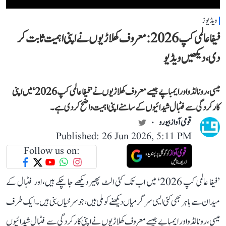
ویڈیوز
فیفا عالمی کپ 2026: معروف کھلاڑیوں نے اپنی اہمیت ثابت کر
دی، دیکھیں ویڈیو
میسی، رونالڈو اور ایمباپے جیسے معروف کھلاڑیوں نے ’فیفا عالمی کپ 2026‘ میں اپنی
کارکردگی سے فٹبال شیدائیوں کے سامنے اپنی اہمیت واضح کر دی ہے۔
قومی آواز بیورو
Published: 26 Jun 2026, 5:11 PM
Follow us on:
’فیفا عالمی کپ 2026‘ میں اب تک کئی الٹ پھیر دیکھے جا چکے ہیں، اور فٹبال کے
میدان سے باہر بھی کئی ایسی سرگرمیاں دیکھنے کو ملی ہیں، جو سرخیاں بنی ہیں۔ ایک طرف
میسی، رونالڈو اور ایمباپے جیسے معروف کھلاڑیوں نے اپنی کارکردگی سے فٹبال شیدائیوں