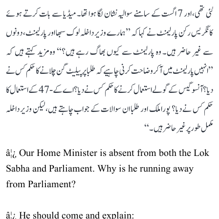
گئی تھی، اور 7 اگست کے سامنے سوالیہ نشان لگا ہوا تھا۔ میڈیا سے بات کرتے ہوئے
کانگریس رکن پارلیمنٹ نے کہا کہ ’’ہمارے وزیر داخلہ لوک سبھا اور پارلیمنٹ، دونوں
سے غیر حاضر ہیں۔ وہ پارلیمنٹ سے کیوں بھاگ رہے ہیں؟‘‘ وہ مزید کہتے ہیں کہ
’’انہیں پارلیمنٹ میں آ کر وضاحت کرنی چاہیے کہ طلبا پر پیلیٹ گن چلانے کا حکم کس نے
دیا؟ آنسو گیس کے گولے استعمال کرنے کا حکم کس نے دیا؟ اے کے-47 کے استعمال کا
حکم کس نے دیا؟ پورا ملک اور طلبا ان سوالات کے جواب چاہتے ہیں، لیکن وزیر داخلہ
مکمل طور پر غیر حاضر ہیں۔‘‘
â¦¿ Our Home Minister is absent from both the Lok
Sabha and Parliament. Why is he running away
from Parliament?
â¦¿ He should come and explain: