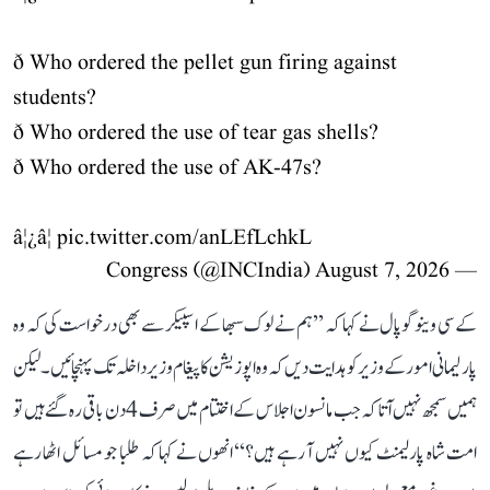
ð Who ordered the pellet gun firing against
students?
ð Who ordered the use of tear gas shells?
ð Who ordered the use of AK-47s?
â¦¿â¦
pic.twitter.com/anLEfLchkL
August 7, 2026
— Congress (@INCIndia)
کے سی وینوگوپال نے کہا کہ ’’ہم نے لوک سبھا کے اسپیکر سے بھی درخواست کی کہ وہ
پارلیمانی امور کے وزیر کو ہدایت دیں کہ وہ اپوزیشن کا پیغام وزیر داخلہ تک پہنچائیں۔ لیکن
ہمیں سمجھ نہیں آتا کہ جب مانسون اجلاس کے اختتام میں صرف 4 دن باقی رہ گئے ہیں تو
امت شاہ پارلیمنٹ کیوں نہیں آ رہے ہیں؟‘‘ انھوں نے کہا کہ طلبا جو مسائل اٹھا رہے