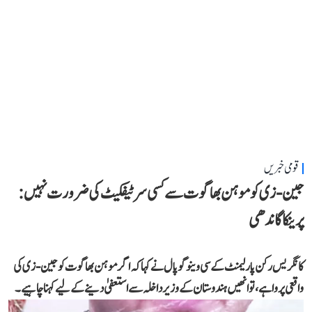
قومی خبریں
جین-زی کو موہن بھاگوت سے کسی سرٹیفکیٹ کی ضرورت نہیں:
پرینکا گاندھی
کانگریس رکن پارلیمنٹ کے سی وینوگوپال نے کہا کہ اگر موہن بھاگوت کو جین-زی کی
واقعی پروا ہے، تو انھیں ہندوستان کے وزیر داخلہ سے استعفیٰ دینے کے لیے کہنا چاہیے۔