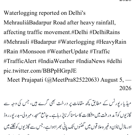
Waterlogging reported on Delhi's
MehrauliâBadarpur Road after heavy rainfall,
affecting traffic movement.
#Delhi
#DelhiRains
#Mehrauli
#Badarpur
#Waterlogging
#HeavyRain
#Rain
#Monsoon
#WeatherUpdate
#Traffic
#TrafficAlert
#IndiaWeather
#IndiaNews
#delhi
pic.twitter.com/BBPpHGrpJE
August 5,
— Meet Prajapati (@MeetPra82522063)
2026
میڈیا رپورٹس کے مطابق کچھ مقامات پر درخت بھی گرے ہیں، جس کی وجہ سے
گاڑیوں کو آمد و رفت میں مشکلات کا سامنا کرنا پڑ رہا ہے۔ جامع مسجد، مہرولی-بدرپور روڈ
اور ماڈل ٹاؤن وغیرہ علاقوں میں گھٹنوں تک پانی بھرا ہوا ہے، جس سے گاڑیوں کو نکلنے میں