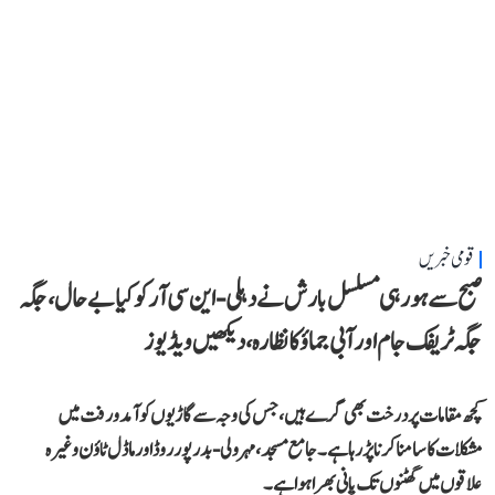
قومی خبریں
صبح سے ہو رہی مسلسل بارش نے دہلی-این سی آر کو کیا بے حال، جگہ
جگہ ٹریفک جام اور آبی جماؤ کا نظارہ، دیکھیں ویڈیوز
کچھ مقامات پر درخت بھی گرے ہیں، جس کی وجہ سے گاڑیوں کو آمد و رفت میں
مشکلات کا سامنا کرنا پڑ رہا ہے۔ جامع مسجد، مہرولی-بدرپور روڈ اور ماڈل ٹاؤن وغیرہ
علاقوں میں گھٹنوں تک پانی بھرا ہوا ہے۔