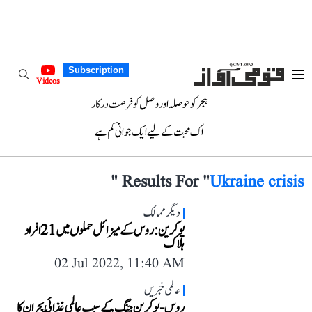
Subscription
Videos
ہجر کو حوصلہ اور وصل کو فرصت درکار
اک محبت کے لیے ایک جوانی کم ہے
"
Results For "
Ukraine crisis
دیگر ممالک
یوکرین: روس کے میزائل حملوں میں 21 افراد
ہلاک
02 Jul 2022, 11:40 AM
عالمی خبریں
روس-یوکرین جنگ کے سبب عالمی غذائی بحران کا