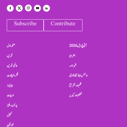
Subscribe
Contribute
آئی پی ایل 2026
صفحہ اول
انٹرویو
خبریں
شہرنامہ
عالمی خبریں
سائنس اینڈ ٹیکنالوجی
فکر و خیالات
فلم اور تفریح
ویڈیوز
تعلیم اور کیریر
ادبیات
پریس ریلیز
کھیل
خواتین