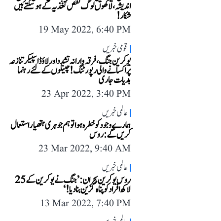
اندیشہ، لاکھوں لوگ نقص تغذیہ کے ہو سکتے ہیں
شکار!
19 May 2022, 6:40 PM
قومی خبریں
یوکرین جنگ، فرقہ وارانہ تشدد اور لاؤڈ اسپیکر تنازعہ
پر اکسانے والی رپورٹنگ! چینلوں کے لئے رہنما
ہدیات جاری
23 Apr 2022, 3:40 PM
عالمی خبریں
ہمارے وجود کو خطرہ ہوا تو ہم جوہری ہتھیار استعمال
کریں گے: روس
23 Mar 2022, 9:40 AM
عالمی خبریں
روس یوکرین بحران: ’جنگ نے یوکرین کے 25
لاکھ افراد کو پناہ گزین بنا دیا!‘
13 Mar 2022, 7:40 PM