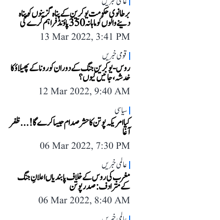
عالمی خبریں
برطانوی حکومت یوکرین کے پناہ گزینوں کو پناہ
دینے والوں کو ماہانہ 350 پاؤنڈ فراہم کرے گی
13 Mar 2022, 3:41 PM
قومی خبریں
روس-یوکرین جنگ کے دوران کورونا کے پھیلاؤ کا
خدشہ، جانیں کیوں؟
12 Mar 2022, 9:40 AM
سیاسی
کیا امریکہ پوتن کا حشر صدام جیسا کرے گا!... ظفر
آغا
06 Mar 2022, 7:30 PM
عالمی خبریں
مغرب کی روس کے خلاف پابندیاں اعلانِ جنگ
کے مترادف: صدر پوتن
06 Mar 2022, 8:40 AM
عالمی خبریں