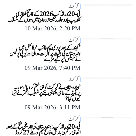
کرکٹ
ٹی-20 ورلڈ کپ 2026 کے فاتح کھلاڑی
کلدیپ یادو جلد رشتۂ ازدواج میں ہوں گے منسلک
10 Mar 2026, 2:20 PM
کرکٹ
’گیند کے بعد پوری ٹیم غائب‘، فائنل میں
ہندوستان کی جیت پر گجرات، دہلی اور یوپی پولیس
نے ’ایکس‘ پر لیے مزے
09 Mar 2026, 7:40 PM
کرکٹ
’ہندوستان نے کرکٹ کو ہی ختم کر دیا‘، سوریہ
بریگیڈ کے عالمی چمپئن بننے پر شعیب اختر نے ایسا
کیوں کہا؟
09 Mar 2026, 3:11 PM
کرکٹ
ٹی-20 ورلڈ کپ: ہندوستان کی تاریخی فتح کے بعد
انعامی رقم کی بارش، فاتح ٹیم کو ملے 27 کروڑ