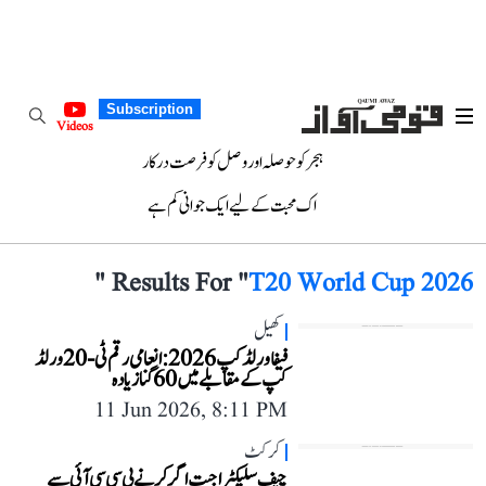
Subscription
Videos
ہجر کو حوصلہ اور وصل کو فرصت درکار
اک محبت کے لیے ایک جوانی کم ہے
"
Results For "
T20 World Cup 2026
کھیل
فیفا ورلڈ کپ 2026: انعامی رقم ٹی-20 ورلڈ
کپ کے مقابلے میں 60 گنا زیادہ
11 Jun 2026, 8:11 PM
کرکٹ
چیف سلیکٹر اجیت اگرکر نے بی سی سی آئی سے