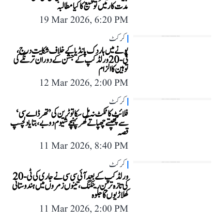
مدت کار میں توسیع کا کیا مطالبہ
19 Mar 2026, 6:20 PM
کرکٹ
پونے میں ہاردک پانڈیا کے خلاف شکایت درج،
ٹی-20 ورلڈ کپ کے جشن کے دوران ترنگے کی
توہین کا الزام
12 Mar 2026, 2:00 PM
کرکٹ
فلائٹ کا ٹکٹ نہ مل سکا تو ٹرین کی ’تھرڈ اے سی‘
سے چھپتے چھپاتے گھر پہنچے شیوم دوبے، بتایا دلچسپ
قصہ
11 Mar 2026, 8:40 PM
کرکٹ
ورلڈ کپ کے بعد آئی سی سی نے جاری کی ٹی-20
کی تازہ ترین رینکنگ، تینوں زمروں میں ہندوستانی
کھلاڑیوں کا جلوہ
11 Mar 2026, 2:00 PM