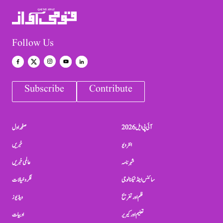
Follow Us
Subscribe
Contribute
آئی پی ایل 2026
صفحہ اول
انٹرویو
خبریں
شہرنامہ
عالمی خبریں
سائنس اینڈ ٹیکنالوجی
فکر و خیالات
فلم اور تفریح
ویڈیوز
تعلیم اور کیریر
ادبیات