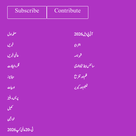
Subscribe
Contribute
آئی پی ایل 2026
صفحہ اول
انٹرویو
خبریں
شہرنامہ
عالمی خبریں
سائنس اینڈ ٹیکنالوجی
فکر و خیالات
فلم اور تفریح
ویڈیوز
تعلیم اور کیریر
ادبیات
پریس ریلیز
کھیل
خواتین
ٹی-20 عالمی کپ 2026