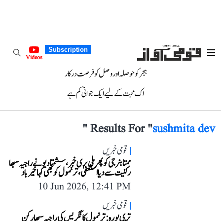
Subscription
Videos
ہجر کو حوصلہ اور وصل کو فرصت درکار
اک محبت کے لیے ایک جوانی کم ہے
"
Results For "
sushmita dev
قومی خبریں
ممتا بنرجی کو پھر ملی بری خبر، سشمتا دیو نے راجیہ سبھا
رکنیت سے دیا استعفیٰ، ترنمول کو بھی کہا خیر باد
10 Jun 2026, 12:41 PM
قومی خبریں
تری پورہ: ترنمول کانگریس کی راجیہ سبھا رکن