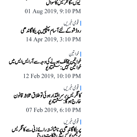
کیوں، کانگریس کا سوال
01 Aug 2019, 9:10 PM
قومی خبریں
روڈ شو کے لئے آسام پہنچیں پرینکا گاندھی
14 Apr 2019, 3:10 PM
خواتین
خواتین مخالف ہونے کی وجہ سے آر ایس ایس میں
خواتین نہیں: سشمتا دیو
12 Feb 2019, 10:10 PM
قومی خبریں
کانگریس برسراقتدار ہوئی تو طلاق ثلاثہ قانون
خارج ہوگا: سشمتا دیو
07 Feb 2019, 6:10 PM
قومی خبریں
پرینکا گاندھی پر ناشائستہ رائے زنی سے کانگریس
برہم، پولس میں شکایت درج