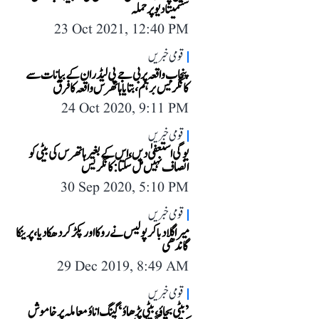
سشمیتا دیو پر حملہ
23 Oct 2021, 12:40 PM
قومی خبریں
پنجاب واقعہ پر بی جے پی لیڈران کے بیانات سے
کانگریس برہم، بتایا ہاتھرس واقعہ کا فرق
24 Oct 2020, 9:11 PM
قومی خبریں
یوگی استعفیٰ دیں، اس کے بغیر ہاتھرس کی بیٹی کو
انصاف نہیں مل سکتا: کانگریس
30 Sep 2020, 5:10 PM
قومی خبریں
میرا گلا دبا کر پولیس نے روکا اور پکڑ کر دھکا دیا، پرینکا
گاندھی
29 Dec 2019, 8:49 AM
قومی خبریں
’بیٹی بچاؤ، بیٹی پڑھاؤ‘ گینگ اناؤ معاملہ پر خاموش