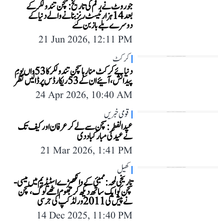
جو روٹ نے رقم کی تاریخ: سچن تندولکر کے
بعد 14 ہزار ٹیسٹ رنز بنانے والے دنیا کے
دوسرے بلے باز بن گئے
21 Jun 2026, 12:11 PM
کرکٹ
دنیائے کرکٹ منا رہا سچن تندولکر کا 53واں یومِ
پیدائش، آئیے ان کے 53 ریکارڈس پر ڈالیں نظر
24 Apr 2026, 10:40 AM
قومی خبریں
عید الفطر: سچن سے لے کر عرفان اور کیف تک
نے عید کی مبارکباد دی
21 Mar 2026, 1:41 PM
کھیل
تاریخی لمحہ: ممبئی کے وانکھیڑے اسٹیڈیم میں میسی-
سچن کو ایک ساتھ دیکھ کر جھوم اٹھے لوگ، سچن
نے پیش کی 2011 ورلڈ کپ کی جرسی
14 Dec 2025, 11:40 PM