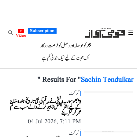
Subscription
Videos
ہجر کو حوصلہ اور وصل کو فرصت درکار
اک محبت کے لیے ایک جوانی کم ہے
"
Results For "
Sachin Tendulkar
کرکٹ
ویبھو سوریہ ونشی نے رقم کی نئی تاریخ، ہندوستان
کے لیے انٹرنیشنل ڈیبیو کرنے والے سب سے کم
عمر کرکٹر بنے
04 Jul 2026, 7:11 PM
کرکٹ