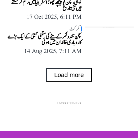
کوہلی، سچن کو پیچھے چھوڑ آسٹریلیا میں رقم کر سکتے
ہیں نئی تاریخ
17 Oct 2025, 6:11 PM
کرکٹ
سچن تندولکر کے بیٹے کی منگنی ممبئی کے ایک بڑے
کاروباری خاندان میں ہوئی
14 Aug 2025, 7:11 AM
Load more
ADVERTISEMENT