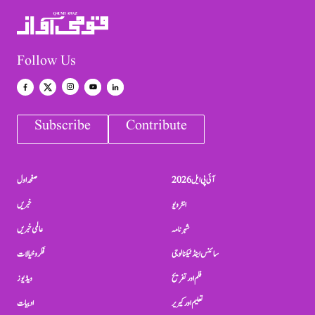
Follow Us
Subscribe
Contribute
آئی پی ایل 2026
صفحہ اول
انٹرویو
خبریں
شہرنامہ
عالمی خبریں
سائنس اینڈ ٹیکنالوجی
فکر و خیالات
فلم اور تفریح
ویڈیوز
تعلیم اور کیریر
ادبیات