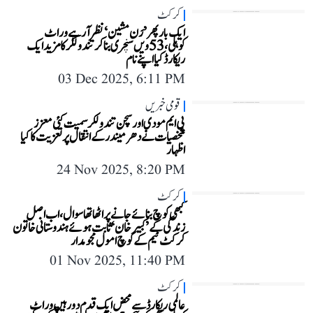
کرکٹ
ایک بار پھر ’رَن مشین‘ نظر آ رہے وراٹ
کوہلی، 53ویں سنچری بنا کر تندولکر کا مزید ایک
ریکارڈ کیا اپنے نام
03 Dec 2025, 6:11 PM
قومی خبریں
پی ایم مودی اور سچن تندولکر سمیت کئی معزز
شخصیات نے دھرمیندر کے انتقال پر تعزیت کا کیا
اظہار
24 Nov 2025, 8:20 PM
کرکٹ
کبھی کوچ بنائے جانے پر اٹھا تھا سوال، اب اصل
زندگی کے ’کبیر خان‘ ثابت ہوئے ہندوستانی خاتون
کرکٹ ٹیم کے کوچ امول مجومدار
01 Nov 2025, 11:40 PM
کرکٹ
عالمی ریکارڈ سے محض ایک قدم دور ہیں وراٹ