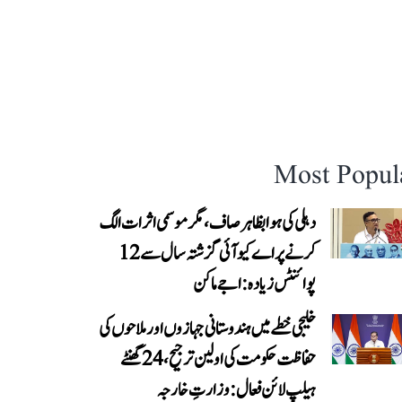
Most Popul
دہلی کی ہوا بظاہر صاف، مگر موسمی اثرات الگ
کرنے پر اے کیو آئی گزشتہ سال سے 12
پوائنٹس زیادہ: اجے ماکن
خلیجی خطے میں ہندوستانی جہازوں اور ملاحوں کی
حفاظت حکومت کی اولین ترجیح، 24 گھنٹے
ہیلپ لائن فعال: وزارتِ خارجہ