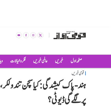
صفحہ اول
خبریں
عالمی خبریں
فکر و خیالات
وی
قومی خبریں
ہند-پاک کیشدگی: کیا سچن تندولکر، مہ
پر لگے گی ڈیوٹی؟