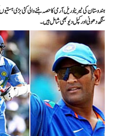
ہندوستان کی ٹیریٹوریل آرمی کا حصہ بننے والی کئی بڑی ہستیو
سنگھ دھونی اور کپل دیو بھی شامل ہیں۔