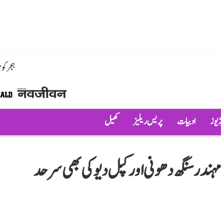
ہجر کو
ڈیوز
ادبیات
پریس ریلیز
کھیل
ندر سنگھ دھونی اور کپل دیو کی بھی سرحد