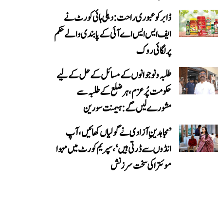
ڈابر کو عبوری راحت: دہلی ہائی کورٹ نے
ایف ایس ایس اے آئی کے پابندی والے حکم
پر لگائی روک
طلبہ و نوجوانوں کے مسائل کے حل کے لیے
حکومت پُرعزم، ہر ضلع کے طلبہ سے
مشورے لیں گے: ہیمنت سورین
’مجاہدینِ آزادی نے گولیاں کھائیں، آپ
انڈوں سے ڈرتی ہیں‘، سپریم کورٹ میں مہوا
موئترا کی سخت سرزنش