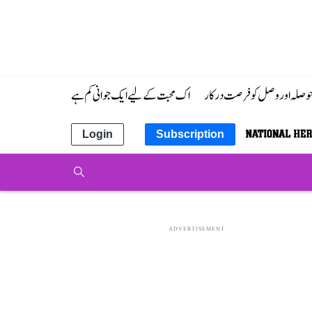
 حوصلہ اور وصل کو فرصت درکار
اک محبت کے لیے ایک جوانی کم ہے
Login
Subscription
ADVERTISEMENT