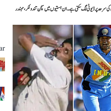
ں کی سرحد پر ڈیوٹی لگ سکتی ہے۔ ان ہستیوں میں سچن تندولکر، مہندر
ar