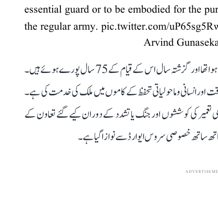
essential guard or to be embodied for the p
the regular army.
pic.twitter.com/uP65sg5
قابل ذکر ہے کہ ٹیریٹوریل آرمی کا قیام 9 اکتوبر 1949 کو ہوا تھا اور گزشتہ سال اس کے قیام کے 75 سال پورے ہوئے ہیں۔
اور انسانی و ماحولیاتی تحفظ کے کاموں میں ملک کی خدمت کی ہے۔
 تعمیر کی کوششوں اور جنگ یا تشدد کے دوران کیے گئے تعاون کے
 ساتھ ساتھ خصوصی سروس ایوارڈ سے نوازا گیا ہے۔
ADVERTISEM