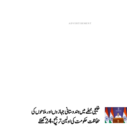
ADVERTISEMENT
خلیجی خطے میں ہندوستانی جہازوں اور ملاحوں کی
حفاظت حکومت کی اولین ترجیح، 24 گھنٹے