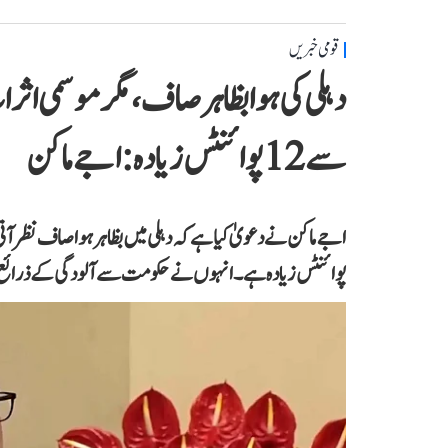
قومی خبریں
دہلی کی ہوا بظاہر صاف، مگر موسمی اث
سے 12 پوائنٹس زیادہ: اجے ماکن
پوائنٹس زیادہ ہے۔ انہوں نے حکومت سے آلودگی کے ذرائع پر ف