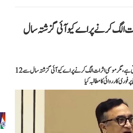
رات الگ کرنے پر اے کیو آئی گزشتہ سال
اجے ماکن نے دعویٰ کیا ہے کہ دہلی میں بظاہر ہوا صاف نظر آتی ہے، مگر موسمی اثرات الگ کرنے پر اے کیو آئی گزشتہ سال سے 12
وری کارروائی کا مطالبہ کیا