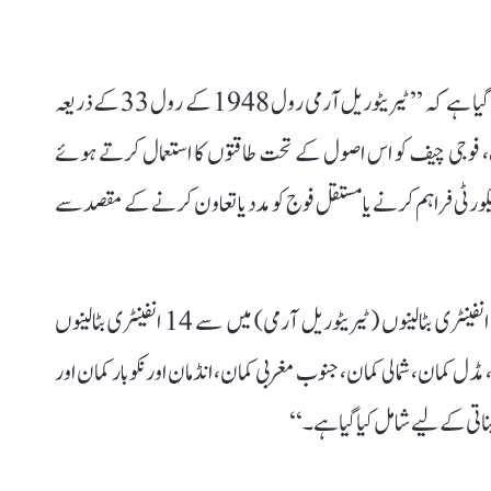
بہرحال، مرکزی حکومت کے ذریعہ جاری نوٹیفکیشن میں کہا گیا ہے کہ ’’ٹیریٹوریل آرمی رول 1948 کے رول 33 کے ذریعہ
 فوجی چیف کو اس اصول کے تحت طاقتوں کا استعمال کرتے ہوئے
یکورٹی فراہم کرنے یا مستقل فوج کو مدد یا تعاون کرنے کے مقصد سے
سرکاری نوٹیفکیشن میں یہ بھی کہا گیا ہے کہ ’’موجودہ 32 انفینٹری بٹالینوں (ٹیریٹوریل آرمی) میں سے 14 انفینٹری بٹالینوں
مڈل کمان، شمالی کمان، جنوب مغربی کمان، انڈمان اور نکوبار کمان اور
اتی کے لیے شامل کیا گیا ہے۔‘‘