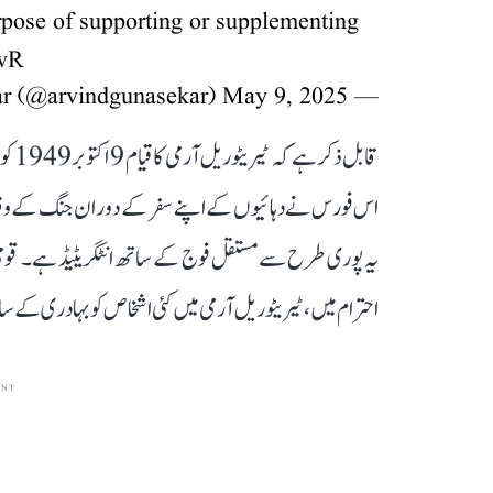
urpose of supporting or supplementing
RwR
May 9, 2025
— Arvind Gunasekar (@arvindgunasekar)
اس فورس نے دہائیوں کے اپنے سفر کے دوران جنگ کے وقت 
یہ پوری طرح سے مستقل فوج کے ساتھ انٹگریٹیڈ ہے۔ قومی
احترام میں، ٹیریٹوریل آرمی میں کئی اشخاص کو بہادری کے
ENT