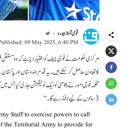
قومی آواز بیورو
Published: 09 May 2025, 6:40 PM
مرکزی حکومت نے فوجی چیف کو اختیار دیا ہے کہ وہ مستقل ف
کا تعاون حاصل کر سکتے ہیں۔ یہ قدم ہندوستان اور پاکستا
3 سالوں کے لیے نافذ رہے گا۔‘‘
my Staff to exercise powers to call
f the Territorial Army to provide for