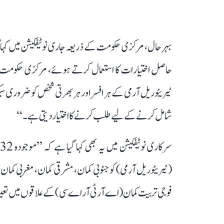
حاصل اختیارات کا استعمال کرتے ہوئے، مرکزی حکومت،
ٹیریٹوریل آرمی کے ہر افسر اور ہر بھرتی شخص کو ضروری س
شامل کرنے کے لیے طلب کرنے کا اختیار دیتی ہے۔‘‘
(ٹیریٹوریل آرمی) کو جنوبی کمان، مشرقی کمان، مغربی کمان، 
فوجی تربیت کمان (اے آر ٹی آر اے سی) کے علاقوں میں تعین