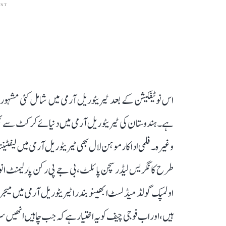
ENT
اس نوٹیفکیشن کے بعد ٹیریٹوریل آرمی میں شامل کئی مشہو
ہے۔ ہندوستان کی ٹیریٹوریل آرمی میں دنیائے کرکٹ سے بھی ک
طرح کانگریس لیڈر سچن پائلٹ، بی جے پی رکن پارلیمنٹ ان
اولمپک گولڈ میڈلسٹ ابھینو بندرا ٹیریٹوریل آرمی میں میجر ک
ہیں، اور اب فوجی چیف کو یہ اختیار ہے کہ جب چاہیں انھیں 