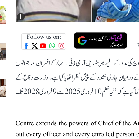
i
Follow us on:
وج کی مدد کے لیے ٹیریٹوریل آرمی (ٹی اے) کے افسران اور جوانوں
ن کے درمیان جاری تشدد کے پیش نظر اٹھایا گیا ہے۔ وزارت دفاع کے
محکمہ فوجی امور نے 6 مئی کو ایک نوٹیفکیشن جاری کیا جس میں کہا گیا ہے کہ ’’یہ حکم 10 فروری 2025 سے 9 فروری 2028 تک
Centre extends the powers of Chief of the Ar
out every officer and every enrolled person o