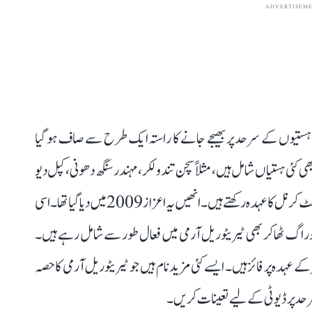
ADVERTISEM
ر ہستیوں کے سرحد پر بھیجے جانے کا راستہ ایک طرح سے صاف ہو گیا
ئی ہستیاں شامل ہیں، مثلاً سچن تندولکر، مہندر سنگھ دھونی، کپل دیو
وغیرہ۔ فلمی اداکار موہن لال بھی ٹیریٹوریل آرمی میں لیفٹیننٹ کرنل کا عہدہ رکھتے ہیں۔ انھیں یہ اعزاز 2009 میں دیا گیا تھا۔ اسی
وراگ ٹھاکر بھی ٹیریٹوریل آرمی میں فعال طور سے شامل رہے ہیں۔
ے عہدہ پر فائز ہیں۔ ایسے کئی مزید نام ہیں جو ٹیریٹوریل آرمی کا حصہ
سرحد پر ڈیوٹی کے لیے تعینات کریں۔