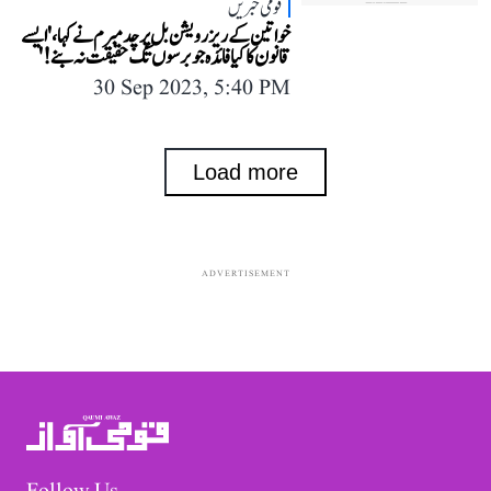
قومی خبریں
خواتین کے ریزرویشن بل پر چدمبرم نے کہا، 'ایسے
قانون کا کیا فائدہ جو برسوں تک حقیقت نہ بنے!'
30 Sep 2023, 5:40 PM
Load more
ADVERTISEMENT