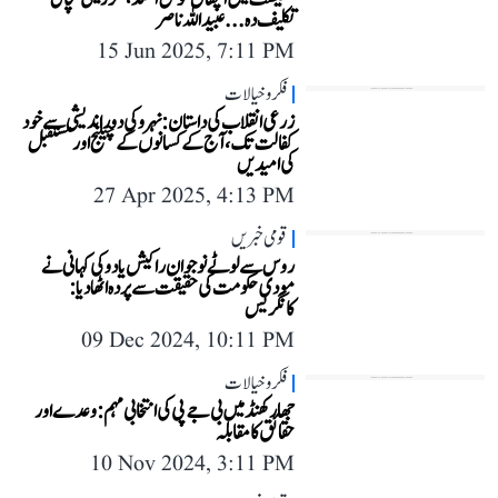
تکلیف دہ...عبیداللہ ناصر
15 Jun 2025, 7:11 PM
فکر و خیالات
زرعی انقلاب کی داستان: نہرو کی دوراندیشی سے خود
کفالت تک، آج کے کسانوں کے چیلنج اور مستقبل
کی امیدیں
27 Apr 2025, 4:13 PM
قومی خبریں
روس سے لوٹے نوجوان راکیش یادو کی کہانی نے
مودی حکومت کی حقیقت سے پردہ اٹھا دیا:
کانگریس
09 Dec 2024, 10:11 PM
فکر و خیالات
جھارکھنڈ میں بی جے پی کی انتخابی مہم: وعدے اور
حقائق کا مقابلہ
10 Nov 2024, 3:11 PM