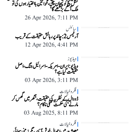
نسل سچ کو پہچان چکی، خواتین بااختیار ہوں گی تو
ملک آگے بڑھے گا‘
26 Apr 2026, 7:11 PM
سائنس
آرٹیمس 2: چاند پر رہائش حقیقت کے قریب
12 Apr 2026, 4:41 PM
ویڈیوز
ویڈیو: ایران-امریکہ-اسرائیل جنگ، اصل
حقیقت کیا ہے؟
03 Apr 2026, 3:11 PM
فکر و خیالات
ڈووال کے نظریہ کی حقیقت، ’گھر میں گھس کر
مارنے‘ کی حکمت عملی ناکام؟
03 Aug 2025, 8:11 PM
فکر و خیالات
معیشت میں اچھال خوش آئند، مگر زمینی سچائی