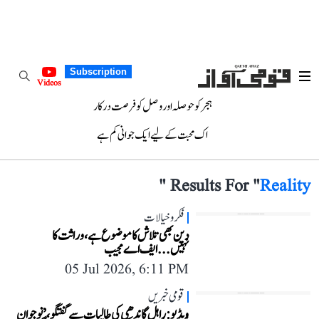
Subscription
Videos
ہجر کو حوصلہ اور وصل کو فرصت درکار
اک محبت کے لیے ایک جوانی کم ہے
"
Results For "
Reality
فکر و خیالات
دین بھی تلاش کا موضوع ہے، وراثت کا
نہیں...ایف اے مجیب
05 Jul 2026, 6:11 PM
قومی خبریں
ویڈیو: راہل گاندھی کی طالبات سے گفتگو، ’نوجوان