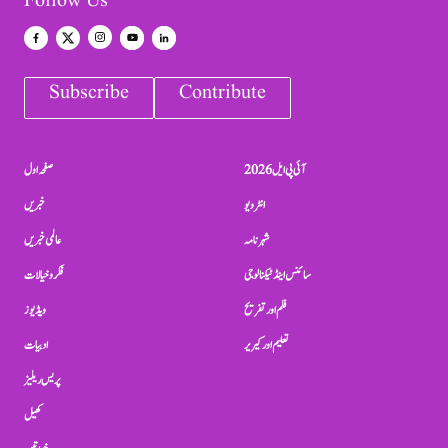
Follow Us
Subscribe
Contribute
آئی پی ایل 2026
صفحہ اول
انٹرویو
خبریں
شہرنامہ
عالمی خبریں
سائنس اینڈ ٹیکنالوجی
فکر و خیالات
فلم اور تفریح
ویڈیوز
تعلیم اور کیریر
ادبیات
پریس ریلیز
کھیل