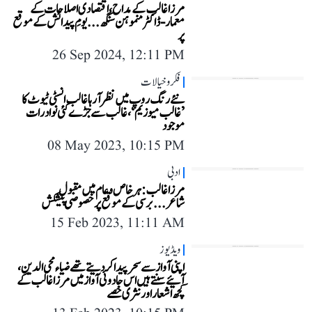
مرزا غالب کے مداح، اقتصادی اصلاحات کے
معمار - ڈاکٹر منموہن سنگھ... یومِ پیدائش کے موقع
پر
26 Sep 2024, 12:11 PM
فکر و خیالات
نئے رنگ روپ میں نظر آ رہا غالب انسٹی ٹیوٹ کا
’غالب میوزیم‘، غالب سے جڑے کئی نوادرات
موجود
08 May 2023, 10:15 PM
ادبی
مرزا غالب: ہر خاص و عام میں مقبول
شاعر...برسی کے موقع پر خصوصی پیشکش
15 Feb 2023, 11:11 AM
ویڈیوز
اپنی آواز سے سحر پیدا کر دیتے تھے ضیاء محی الدین،
آئیے سنتے ہیں اس جادوئی آواز میں مرزا غالب کے
کچھ اشعار اور نثری حصے