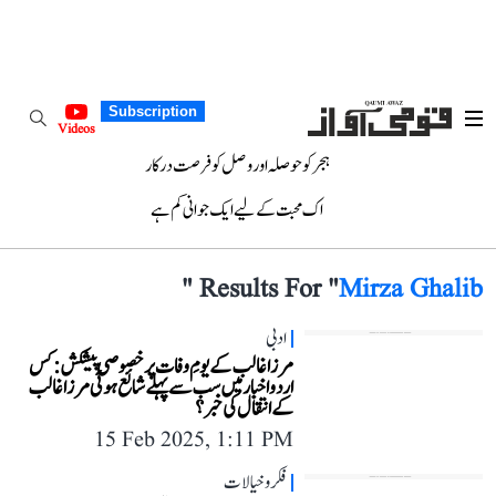
Subscription
Videos
ہجر کو حوصلہ اور وصل کو فرصت درکار
اک محبت کے لیے ایک جوانی کم ہے
"
Results For "
Mirza Ghalib
ادبی
مرزا غالب کے یومِ وفات پر خصوصی پیشکش: کس
اردو اخبار میں سب سے پہلے شائع ہوئی مرزا غالب
کے انتقال کی خبر؟
15 Feb 2025, 1:11 PM
فکر و خیالات