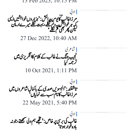
13 Feb 2023, 10:15 PM
ادبی
مرزا غالبؔ کا یوم پیدائش: ’ہزاروں خواہشیں ایسی
کہ ہر خواہش پہ دم نکلے، بہت نکلے میرے ارمان
لیکن پھر بھی کم نکلے‘
27 Dec 2022, 10:40 AM
شاعری
نجیب جنگ نے غالب کے کلام کا انگریزی میں
ترجمہ کیا
10 Oct 2021, 1:11 PM
ادبی
تاشقند: ’انیسویں صدی کے باکمال شاعروں میں
مرزا غالب کا نام سب سے نمایاں‘
22 May 2021, 5:40 PM
ادبی
غالب کی برسی پرخاص: ’تجھے ہم ولی سمجھتے ،جو نہ
بادہ خوار ہوتا‘