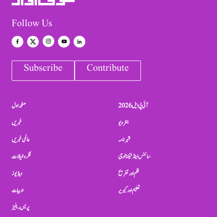
Follow Us
Subscribe
Contribute
آئی پی ایل 2026
صفحہ اول
انٹرویو
خبریں
شہرنامہ
عالمی خبریں
سائنس اینڈ ٹیکنالوجی
فکر و خیالات
فلم اور تفریح
ویڈیوز
تعلیم اور کیریر
ادبیات
پریس ریلیز