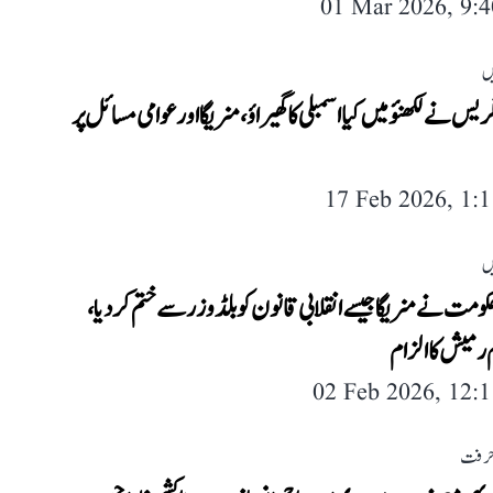
01 Mar 2026, 9:
ں
ریس نے لکھنؤ میں کیا اسمبلی کا گھیراؤ، منریگا اور عوامی مسائل پر
17 Feb 2026, 1:
ں
مت نے منریگا جیسے انقلابی قانون کو بلڈوزر سے ختم کر دیا،
رمیش کا الزام
02 Feb 2026, 12:
حرفت