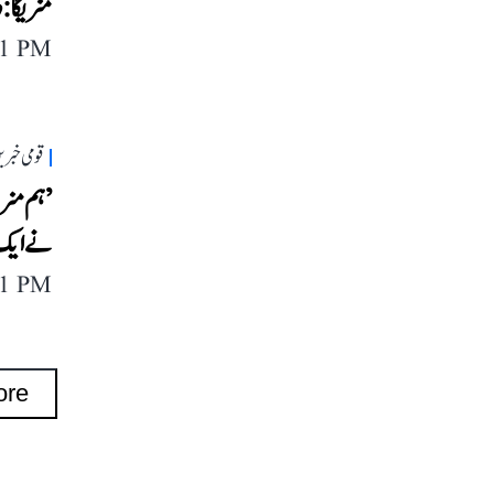
منریگا:
11 PM
قومی خبری
’ہم منری
نے ایک بار پھر 4 م
11 PM
ore