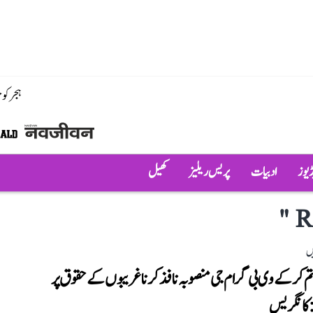
ہجر کو
ڈیوز
ادبیات
پریس ریلیز
کھیل
"
R
ں
تم کر کے وی بی گرام جی منصوبہ نافذ کرنا غریبوں کے حقوق پر
: کانگریس