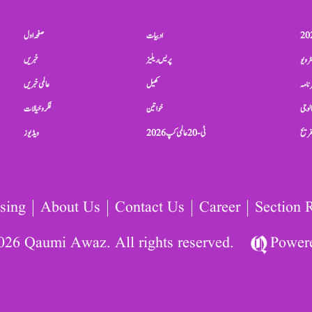
ادبیات
صفحہ اول
ٹرویو
پریس ریلیز
خبریں
نامہ
کھیل
عالمی خبریں
الوجی
خواتین
فکر و خیالات
تفریح
ٹی-20 عالمی کپ 2026
ویڈیوز
sing
About Us
Contact Us
Career
Section 
026 Qaumi Awaz. All rights reserved.
Power