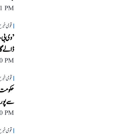
11 PM
قومی خبری
’وی بی-
ڈالے گا
40 PM
قومی خبری
حکومت نے
سے پورے
40 PM
قومی خبری