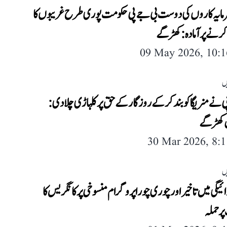
رمایہ کاروں کی دوست بی جے پی حکومت پوری طرح غریبوں کا
رنے پر آمادہ: کھڑگے
09 May 2026, 10:
ں
 نے منریگا کو بند کر کے روزگار کے حق پر کلہاڑی چلا دی:
 کھڑگے
30 Mar 2026, 8:
ں
دائیگی میں تاخیر اور چوری چورا پروگرام منسوخی پر کانگریس کا
ر حملہ