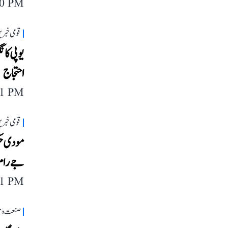
40 PM
قومی خبری
یوپی کانگ
احتجاج
11 PM
قومی خبری
مودی حکو
جے رام 
11 PM
صنعت و 