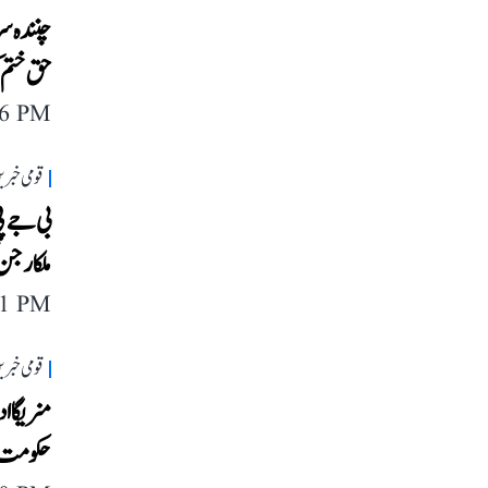
چنندہ س
حق ختم ک
16 PM
قومی خبری
بی جے پی
ملکارجن
11 PM
قومی خبری
منریگا ا
حکومت پ