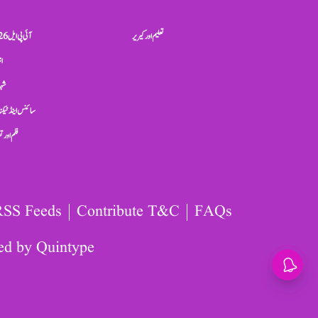
تعلیم اور کیریر
آئی پی ایل 2026
ان
شہر
سائنس اینڈ ٹیکن
فلم اور 
RSS Feeds
Contribute T&C
FAQs
ed by
Quintype