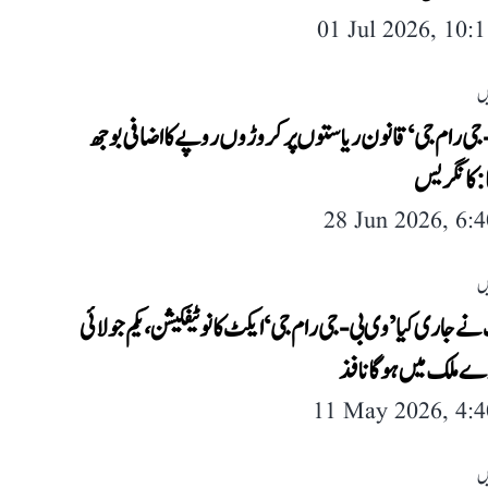
01 Jul 2026, 10:
ں
جی رام جی‘ قانون ریاستوں پر کروڑوں روپے کا اضافی بوجھ
: کانگریس
28 Jun 2026, 6:
ں
 جاری کیا ’وی بی-جی رام جی‘ ایکٹ کا نوٹیفکیشن، یکم جولائی
 ملک میں ہوگا نافذ
11 May 2026, 4:
ں