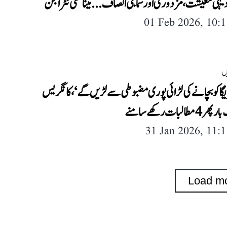
 دیہی معیشت، مزدوری اور سماجی انصاف...میناکشی نٹراجن
01 Feb 2026, 10:
ں
گا کو بچانے کی لڑائی پوری مضبوطی سے لڑیں گے‘، کانگریس
طالبات رکھے سامنے
31 Jan 2026, 11:
Load m