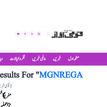
صفحہ اول
خبریں
عالمی خبریں
فکر و خیالات
وی
esults For "
MGNREGA
قومی خبری
منریگا خ
بڑا حملہ