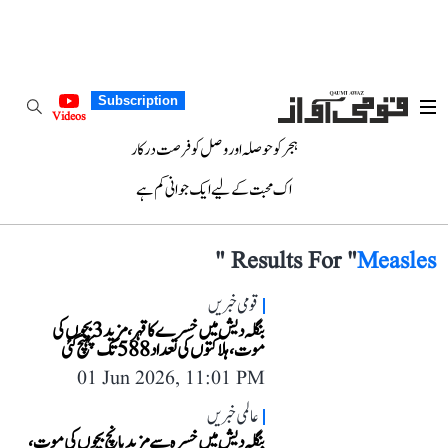
Subscription
Videos
ہجر کو حوصلہ اور وصل کو فرصت درکار
اک محبت کے لیے ایک جوانی کم ہے
"
Results For "
Measles
قومی خبریں
بنگلہ دیش میں خسرے کا قہر، مزید 3 بچوں کی
موت، ہلاکتوں کی تعداد 588 تک پہنچ گئی
01 Jun 2026, 11:01 PM
عالمی خبریں
بنگلہ دیش میں خسرہ سے مزید پانچ بچوں کی موت،