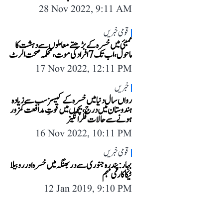
28 Nov 2022, 9:11 AM
قومی خبریں
ممبئی میں خسرہ کے بڑھتے معاملوں سے دہشت کا
ماحول، اب تک 7 افراد کی موت، محکمہ صحت الرٹ
17 Nov 2022, 12:11 PM
خبریں
رواں سال دنیا میں خسرہ کے کیسز سب سے زیادہ
ہندوستان میں درج، بچوں میں قوتِ مدافعت کمزور
ہونے سے حالات فکر انگیز
16 Nov 2022, 10:11 PM
قومی خبریں
بہار: پندرہ جنوری سے دربھنگہ میں خسرہ اور روبیلا
ٹیکا کاری مہم
12 Jan 2019, 9:10 PM