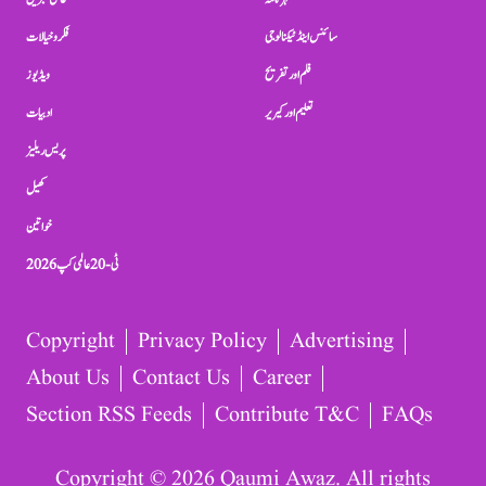
سائنس اینڈ ٹیکنالوجی
فکر و خیالات
فلم اور تفریح
ویڈیوز
تعلیم اور کیریر
ادبیات
پریس ریلیز
کھیل
خواتین
ٹی-20 عالمی کپ 2026
Copyright
Privacy Policy
Advertising
About Us
Contact Us
Career
Section RSS Feeds
Contribute T&C
FAQs
Copyright © 2026 Qaumi Awaz. All rights