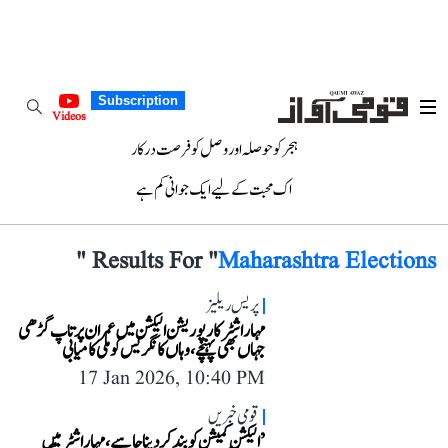
Subscription
Videos
ہجر کو حوصلہ اور وصل کو فرصت درکار
اک محبت کے لیے ایک جوانی کم ہے
"
Results For "
Maharashtra Elections
پریس ریلیز
مہاراشٹر کارپوریشن الیکشن میں عمران پرتاپ گڑھی
جہاں بھی پہنچے، وہاں کانگریس کو ملی کامیابی
17 Jan 2026, 10:40 PM
قومی خبریں
’الیکشن کمیشن کو بند کر دینا چاہیے، مہاراشٹر میں