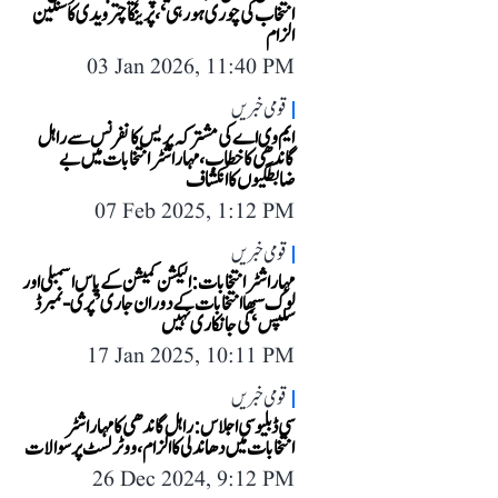
انتخاب کی چوری ہو رہی‘، پرینکا چترویدی کا سنگین
الزام
03 Jan 2026, 11:40 PM
قومی خبریں
ایم وی اے کی مشترکہ پریس کانفرنس سے راہل
گاندھی کا خطاب، مہاراشٹر انتخابات میں بے
ضابطگیوں کا انکشاف
07 Feb 2025, 1:12 PM
قومی خبریں
مہاراشٹر انتخابات: الیکشن کمیشن کے پاس اسمبلی اور
لوک سبھا انتخابات کے دوران جاری ’پری-نمبرڈ
سلپس‘ کی جانکاری نہیں
17 Jan 2025, 10:11 PM
قومی خبریں
سی ڈبلیو سی اجلاس: راہل گاندھی کا مہاراشٹر
انتخابات میں دھاندلی کا الزام، ووٹر لسٹ پر سوالات
26 Dec 2024, 9:12 PM