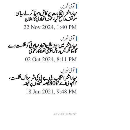
قومی خبریں
مہاراشٹر انتخابات: پرکاش امبیڈکر نے سیاسی
موقف واضح کیا، ممکنہ اتحادی کا اعلان
22 Nov 2024, 1:40 PM
قومی خبریں
مہاراشٹر میں اپوزیشن اتحاد مہایوتی کو شکست دے
گا، کانگریس رہنما چینی تھلا کا دعویٰ
02 Oct 2024, 8:11 PM
قومی خبریں
مہاراشٹر انتخاب: بی جے پی کی شرمناک شکست،
’ایم وی اے‘ کا 80 فیصد سیٹوں پر قبضہ
18 Jan 2021, 9:48 PM
ADVERTISEMENT