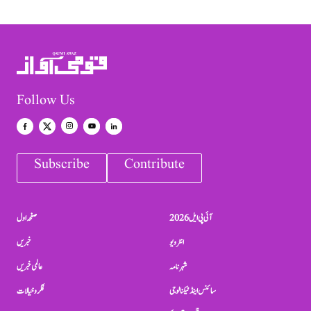
Follow Us
Subscribe
Contribute
آئی پی ایل 2026
صفحہ اول
انٹرویو
خبریں
شہرنامہ
عالمی خبریں
سائنس اینڈ ٹیکنالوجی
فکر و خیالات