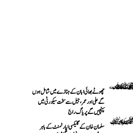
چھوٹے بھائی ابان کے جنازے میں شامل ہوں
گے علی اور عمر، جیل سے سخت سیکورٹی میں
پہنچیں گے پریاگ راج
سلمان خان کے گلیکسی اپارٹمنٹ کے باہر