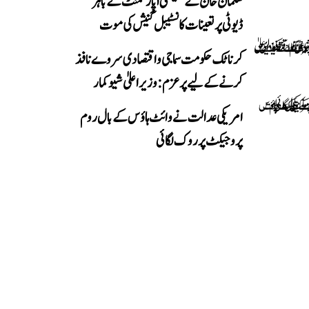
سلمان خان کے گلیکسی اپارٹمنٹ کے باہر
ڈیوٹی پر تعینات کانسٹیبل گنیش کی موت
کرناٹک حکومت سماجی و اقتصادی سروے نافذ
کرنے کے لیے پرعزم: وزیر اعلیٰ شیوکمار
امریکی عدالت نے وائٹ ہاؤس کے بال روم
پروجیکٹ پر روک لگائی