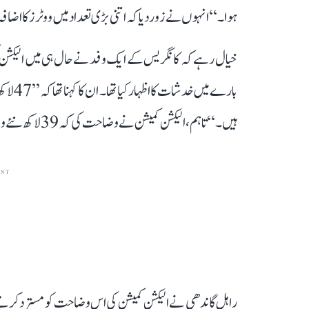
ہوا۔‘‘ انہوں نے زور دیا کہ اتنی بڑی تعداد میں ووٹرز کا اضا
خیال رہے کہ کانگریس کے ایک وفد نے حال ہی میں الیکشن 
بارے م
ہیں۔‘‘ تاہم، الیکشن کمیشن نے وضاحت کی کہ 39 لاکھ نئے ووٹرز شامل ہوئے، جو نوجوانوں کی آبادی میں اضافے کی وجہ سے ہے۔
ENT
راہل گاندھی نے الیکشن کمیشن کی اس وضاحت کو مسترد کرتے ہو