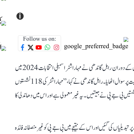
i
Follow us on:
بیلگاوی میں کانگریس ورکنگ کمیٹی (سی ڈبلیو سی) کے اجلاس کے دوران راہل گاندھی نے مہاراشٹر اسمبلی انتخابات 2024 میں
دھاندلی کے سنگین الزامات عائد کیے اور الیکشن کمیشن کی شفافیت پر سوال اٹھایا۔ راہل گاندھی نے کہا، ’’مہاراشٹر کی 118 نشستوں
72 لاکھ نئے ووٹرز شامل کیے گئے، جن میں سے 102 نشستیں بی جے پی نے جیتیں۔ یہ غیرمعمولی ہے اور اس میں دھاندلی کا
بدیلیاں کی گئیں اور اس کے نتیجے میں بی جے پی کو غیر منصفانہ فائدہ