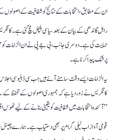
ان کے مطابق، انتخابات کے نتائج کو شفافیت کے اصولوں 
راہل گاندھی کے بیان کے بعد سیاسی ہلچل مچ گئی ہے۔ کانگر
حمایت کی ہے۔ دوسری جانب، بی جے پی نے ان الزامات کو مسترد 
پر شک پیدا کرنا ہے۔
یہ الزامات ایسے وقت سامنے آئے ہیں جب سی ڈبلیو سی اجلاس میں
کانگریس نے زور دیا ہے کہ جمہوری اصولوں کے تحفظ کے لیے
’’آئندہ انتخابات میں شفافیت کو یقینی بنانے کے لیے ٹھوس 
قومی آواز اب ٹیلی گرام پر بھی دستیاب ہے۔ ہمارے چینل 