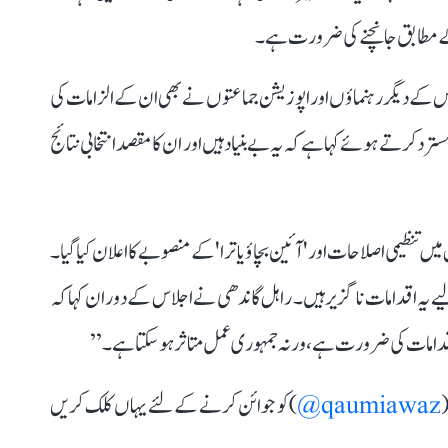
کے مطابق جانچنے کی ضرورت ہے۔
یس کے دیگر رہنماؤں اور اپوزیشن جماعتوں نے بھی ان کے الزامات کی
کرتے ہوئے کہا ہے کہ یہ بے بنیاد ہیں اور ان کا مقصد انتخابی نتائج
 تنظیمی اصلاحات اور 'آئین بچاؤ یاترا' کے منصوبے کا اعلان کیا گیا۔
 یہ اقدامات ناگزیر ہیں۔ راہل گاندھی نے اجلاس کے دوران کہا کہ
اقدامات کی ضرورت ہے، ورنہ جمہوری عمل متاثر ہو سکتا ہے۔’’
(
qaumiawaz@
) کو جوائن کرنے کے لئے یہاں کلک کریں