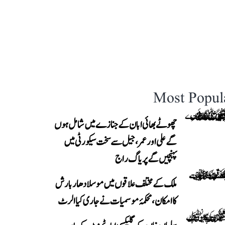
Most Popul
چھوٹے بھائی ابان کے جنازے میں شامل ہوں
گے علی اور عمر، جیل سے سخت سیکورٹی میں
پہنچیں گے پریاگ راج
ملک کے مختلف علاقوں میں موسلادھار بارش
کا امکان، محکمۂ موسمیات نے جاری کیا الرٹ