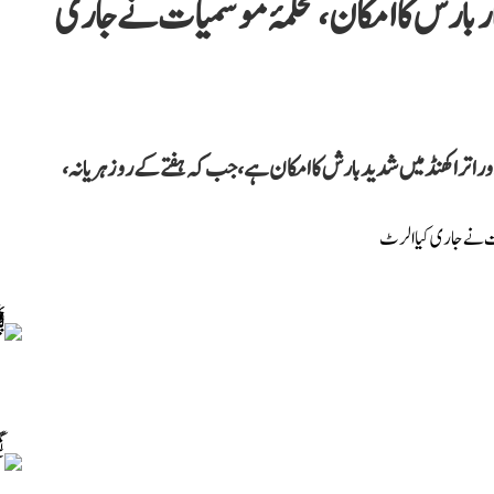
بارش کا امکان، محکمۂ موسمیات نے جاری
ر اتراکھنڈ میں شدید بارش کا امکان ہے، جب کہ ہفتے کے روز ہریانہ،