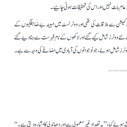
فہ عام بات نہیں اور اس کی تحقیقات ہونی چاہیے۔
کمیشن سے ملاقات کی تھی اور ووٹر لسٹ میں مبینہ بے ضابطگیوں کے
یں خدشات کا اظہار کیا تھا۔ ان کا کہنا تھا کہ ’’47 لاکھ نئے ووٹرز شامل کیے گئے اور لاکھوں کے نام فہرست سے ہٹا دیے گئے
ADVERTISEM
ئے کہا، ’’یہ تعداد غیرمعمولی ہے اور دھاندلی کا اشارہ دیتی ہے۔‘‘