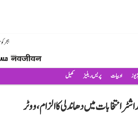
ہجر کو
ڈیوز
ادبیات
پریس ریلیز
کھیل
اشٹر انتخابات میں دھاندلی کا الزام، ووٹر