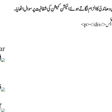
دھاندلی کا الزام لگاتے ہوئے الیکشن کمیشن کی شفافیت پر سوال اٹھایا۔
ں
ar