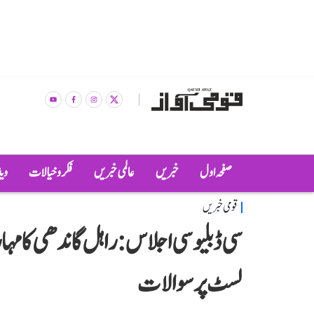
صفحہ اول
خبریں
عالمی خبریں
فکر و خیالات
وی
قومی خبریں
سی ڈبلیو سی اجلاس: راہل گاندھی کا مہار
لسٹ پر سوالات