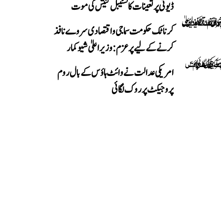
ڈیوٹی پر تعینات کانسٹیبل گنیش کی موت
کرناٹک حکومت سماجی و اقتصادی سروے نافذ
کرنے کے لیے پرعزم: وزیر اعلیٰ شیوکمار
امریکی عدالت نے وائٹ ہاؤس کے بال روم
پروجیکٹ پر روک لگائی