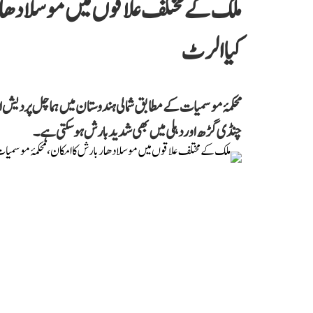
ملک کے مختلف علاقوں میں موسلادھار 
کیا الرٹ
محکمۂ موسمیات کے مطابق شمالی ہندوستان میں ہماچل پردیش او
چنڈی گڑھ اور دہلی میں بھی شدید بارش ہوسکتی ہے۔