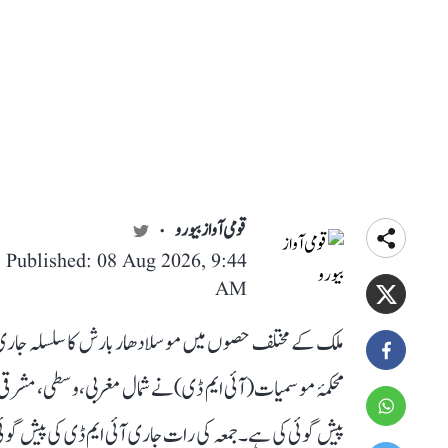
قومی آواز بیورو
Published: 08 Aug 2026, 9:44
AM
ملک کے مختلف حصوں میں موسلادھار بارش کا سلسلہ جاری 
محکمۂ موسمیات (آئی ایم ڈی) نے شمال مغربی، وسطی، مشرقی، ش
پیش گوئی کی ہے۔ جمعہ کی رات جاری آئی ایم ڈی کی پیش گو