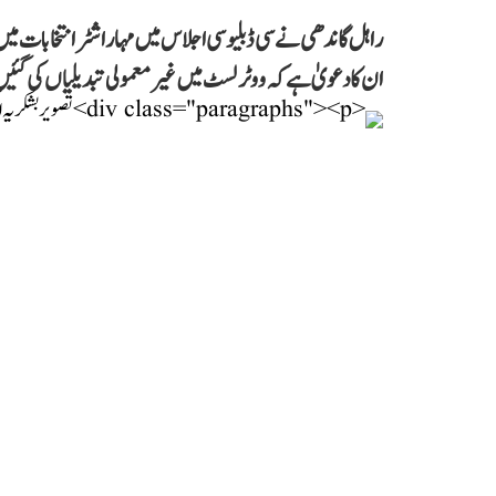
راہل گاندھی نے سی ڈبلیو سی اجلاس میں مہاراشٹر انتخابات میں 
ان کا دعویٰ ہے کہ ووٹر لسٹ میں غیرمعمولی تبدیلیاں کی گئی