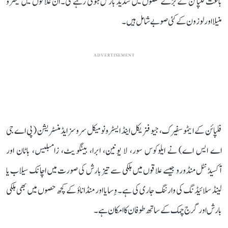
باعث فلپائن کے بڑے حصوں میں شدید بارش ہوتی رہے گی۔ ان علاقوں میں میٹرو
منیلا اور لوزون کے کئی صوبے شامل ہیں۔
ADVERTISEMENT
فلپائن کے ایٹموسفیرک، جیو فزیکل اینڈ ایسٹرونومیکل سروسز ایڈمنسٹریشن (پی اے جی
اے ایس اے) نے ایلوکوس سور، لا یونین، ابرا، بینگویٹ، زامبلیس، باٹان اور
آکسیڈنٹل منڈورو جیسے علاقوں میں ہلکی سے تیز بارش کی صورت میں اچانک سیلاب یا
لینڈ سلائیڈنگ کی وارننگ جاری کی ہے۔ وِسایا اور منڈاناؤ کے کچھ حصوں میں بھی ہلکی
بارش اور گرج چمک کے ساتھ طوفان کا امکان ہے۔