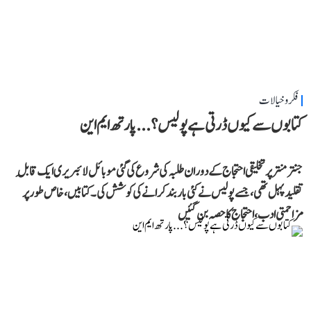
فکر و خیالات
کتابوں سے کیوں ڈرتی ہے پولیس؟...پارتھ ایم این
جنتر منتر پر تخلیقی احتجاج کے دوران طلبہ کی شروع کی گئی موبائل لائبریری ایک قابلِ
تقلید پہل تھی، جسے پولیس نے کئی بار بند کرانے کی کوشش کی۔ کتابیں، خاص طور پر
مزاحمتی ادب، احتجاج کا حصہ بن گئیں