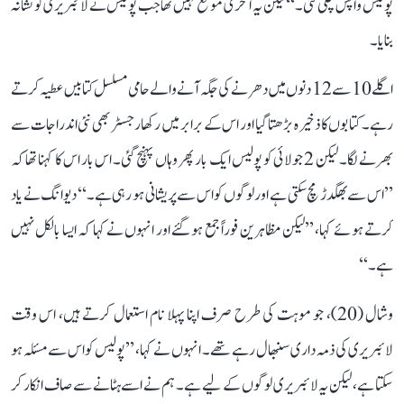
پولیس واپس چلی گئی۔‘‘ لیکن یہ آخری موقع نہیں تھا جب پولیس نے لائبریری کو نشانہ
بنایا۔
اگلے 10 سے 12 دنوں میں دھرنے کی جگہ آنے والے حامی مسلسل کتابیں عطیہ کرتے
رہے۔ کتابوں کا ذخیرہ بڑھتا گیا اور اس کے برابر میں رکھا رجسٹر بھی نئی اندراجات سے
بھرنے لگا۔ لیکن 2 جولائی کو پولیس ایک بار پھر وہاں پہنچ گئی۔ اس بار اس کا کہنا تھا کہ
’’اس سے بھگدڑ مچ سکتی ہے اور لوگوں کو اس سے پریشانی ہو رہی ہے۔‘‘ دیوانگ نے یاد
کرتے ہوئے کہا، ’’لیکن مظاہرین فوراً جمع ہو گئے اور انہوں نے کہا کہ ایسا بالکل نہیں
ہے۔‘‘
وشال (20)، جو موہت کی طرح صرف اپنا پہلا نام استعمال کرتے ہیں، اس وقت
لائبریری کی ذمہ داری سنبھال رہے تھے۔ انہوں نے کہا، ’’پولیس کو اس سے مسئلہ ہو
سکتا ہے، لیکن یہ لائبریری لوگوں کے لیے ہے۔ ہم نے اسے ہٹانے سے صاف انکار کر