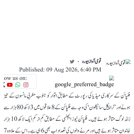
قومی آواز بیورو
Published: 09 Aug 2026, 6:40 PM
llow us on:
فلپائن کے سرکاری میڈیا کی رپورٹ کے مطابق اتوار کو جنوب مغربی مانسون کے تیز
ہونے اور ’ٹراپیکل سائیکلون‘ کی وجہ سے فلپائن کے 8 علاقوں میں 3 لاکھ 80 ہزار سے
زائد لوگ متاثر ہوئے ہیں۔ فلپائن نیوز ایجنسی کے مطابق کم از کم ایک لاکھ 10 ہزار
خاندان متاثر ہوئے ہیں اور مرنے والوں کی تعداد اب بھی 6 ہی ہے۔ اس کے علاوہ 7