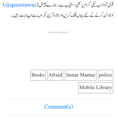
قومی آواز اب ٹیلی گرام پر بھی دستیاب ہے۔ ہمارے چینل (
qaumiawaz@
)
کو جوائن کرنے کے لئے یہاں کلک کریں اور تازہ ترین خبروں سے اپ ڈیٹ رہیں۔
ADVERTISEMENT
Books
Afraid
Jantar Mantar
police
Mobile Library
Comment(s)