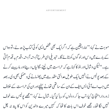
ADVERTISEMENT
موہت نے کہا، ’’ہمارا یقین ہے کہ اگر ایک بھی شخص ایسی کوئی کتاب پڑھ لے، تو وہ اس
کے بارے میں دس اور لوگوں کو بتائے گا۔ تبدیلی اسی طرح آہستہ آہستہ، قدم بہ قدم آتی
ہے۔‘‘ لیکن وشال اور بٹو کا کہنا ہے کہ حراست میں لینے، گالیاں دینے اور مارپیٹ کرنے
کے بعد پولیس نے انہیں ایک طویل عدالتی مقدمے میں پھنسانے کی دھمکی بھی دی۔ بعد
میں جب اے آئی ایس ایف کے ان کے ساتھی تھانے پہنچے اور ان کی حراست کے خلاف
زوردار احتجاج کیا، تب جا کر دونوں کو رہا کیا گیا۔ شال نے کہا، ’’مجھے پولیس سے خوف
نہیں لگا تھا۔ مجھے خوف اس بات کا تھا کہ کہیں میرے والدین کو اس کا پتہ نہ چل