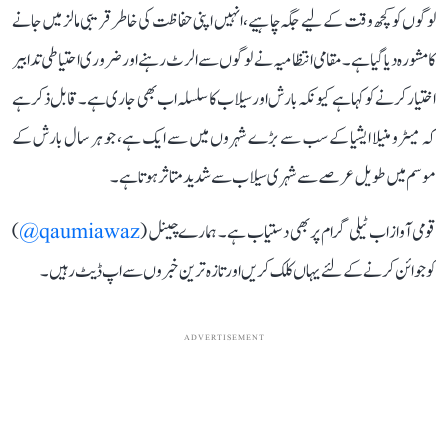
لوگوں کو کچھ وقت کے لیے جگہ چاہیے، انہیں اپنی حفاظت کی خاطر قریبی مالز میں جانے
کا مشورہ دیا گیا ہے۔ مقامی انتظامیہ نے لوگوں سے الرٹ رہنے اور ضروری احتیاطی تدابیر
اختیار کرنے کو کہا ہے کیونکہ بارش اور سیلاب کا سلسلہ اب بھی جاری ہے۔ قابل ذکر ہے
کہ میٹرو منیلا ایشیا کے سب سے بڑے شہروں میں سے ایک ہے، جو ہر سال بارش کے
موسم میں طویل عرصے سے شہری سیلاب سے شدید متاثر ہوتا ہے۔
قومی آواز اب ٹیلی گرام پر بھی دستیاب ہے۔ ہمارے چینل (
qaumiawaz@
)
کو جوائن کرنے کے لئے یہاں کلک کریں اور تازہ ترین خبروں سے اپ ڈیٹ رہیں۔
ADVERTISEMENT