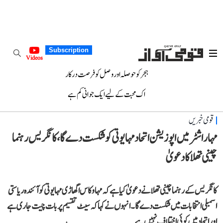
Subscription
Videos
ہجر کو حوصلہ اور وصل کو فرصت درکار
اک محبت کے لیے ایک جوانی کم ہے
قومی خبریں
مہاراشٹر میں اپوزیشن اتحاد مہایوتی کو شکست دے گا، کانگریس رہنما
چینی تھلا کا دعویٰ
کانگریس کے رہنما چینی تھلا نے دعویٰ کیا ہے کہ مہا وکاس اگھاڑی مہایوتی کو آئندہ ریاستی
اسمبلی انتخابات میں شکست دے گا۔ انہوں نے کہا کہ سیٹ تقسیم پر بات چیت جاری ہے
اور اتحاد میں کوئی اختلاف نہیں ہے