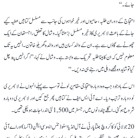
جائے۔‘‘
احتجاج کے دوران طلبہ، حامیوں اور خیرخواہوں کی جانب سے مسلسل کتابیں عطیہ کیے
جانے کے باعث لائبریری کا ذخیرہ مسلسل بڑھتا گیا۔ وشال کا تعلق راجستھان کے ایک
چھوٹے سے گاؤں سے ہے۔ ان کے والد کسان ہیں اور والدہ گھریلو خاتون۔ انہیں یہ تک
معلوم نہیں کہ ان کا بیٹا طلبہ تحریک سے وابستہ ہے۔ وشال نے کہا، ’’اگر انہیں پتہ چل
گیا تو شاید وہ مجھے دہلی میں رہنے ہی نہ دیں۔‘‘
اس کے باوجود جب وہ دوبارہ احتجاجی مقام پر لوٹے تو سب سے پہلے انہوں نے لائبریری
کو دوبارہ ترتیب دیا۔ اے آئی ایس ایف نے کتابیں پھر جمع کیں اور لائبریری دوبارہ
شروع ہو گئی۔ اگلے چند دنوں میں رجسٹر میں 1,500 نئی اندراجات ہو چکی تھیں۔
20 جولائی کو کاکروچ جنتا پارٹی نے آل انڈیا اسٹوڈنٹس ایسوسی ایشن (آئسا) اور اے آئی