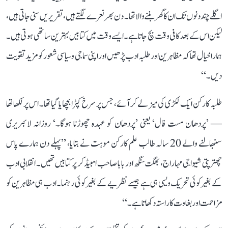
اگلے چند دنوں تک ان کا گھر بننے والا تھا۔ دن بھر نعرے لگتے ہیں، تقریریں سنی جاتی ہیں،
لیکن اس کے بعد کافی وقت بچ جاتا ہے۔ ایسے وقت میں کتابیں بہترین ساتھی ہوتی ہیں۔
ہمارا خیال تھا کہ مظاہرین اور طلبہ ادب پڑھیں اور اپنی سماجی و سیاسی شعور کو مزید تقویت
دیں۔‘‘
طلبہ کارکن ایک لکڑی کی میز لے کر آئے، جس پر سرخ کپڑا بچھایا گیا تھا۔ اس پر لکھا تھا
— ’پردھان مست فال‘ یعنی ’پردھان کو عہدہ چھوڑنا ہوگا۔‘ روزانہ لائبریری
سنبھالنے والے 20 سالہ طالب علم کارکن موہت نے بتایا، ’’پہلے دن ہمارے پاس
چھترپتی شیواجی مہاراج، بھگت سنگھ اور بابا صاحب امبیڈکر پر کتابیں تھیں۔ انقلابی ادب
کے بغیر کوئی تحریک ویسی ہی ہے جیسے نظریے کے بغیر کوئی رہنما۔ ادب ہی مظاہرین کو
مزاحمت اور بغاوت کا راستہ دکھاتا ہے۔‘‘