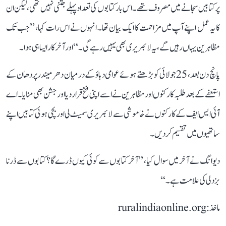
پر کتابیں سجانے میں مصروف تھے۔ اس بار کتابوں کی تعداد پہلے جتنی نہیں تھی، لیکن ان
کا یہ عمل اپنے آپ میں مزاحمت کا ایک بیان تھا۔ انہوں نے اس رات کہا، ’’جب تک
مظاہرین یہاں رہیں گے، یہ لائبریری بھی یہیں رہے گی۔‘‘ اور آخرکار ایسا ہی ہوا۔
پانچ دن بعد، 25 جولائی کو بڑھتے ہوئے عوامی دباؤ کے درمیان دھرمیندر پردھان کے
استعفے کے بعد طلبہ کارکنوں اور مظاہرین نے اسے اپنی فتح قرار دیا اور جشن بھی منایا۔ اے
آئی ایس ایف کے کارکنوں نے خاموشی سے لائبریری سمیٹ لی اور بچی ہوئی کتابیں اپنے
ساتھیوں میں تقسیم کردیں۔
دیوانگ نے آخر میں سوال کیا، ’’آخر کتابوں سے کوئی کیوں ڈرے گا؟ کتابوں سے ڈرنا
بزدلی کی علامت ہے۔‘‘
ماخذ: ruralindiaonline.org