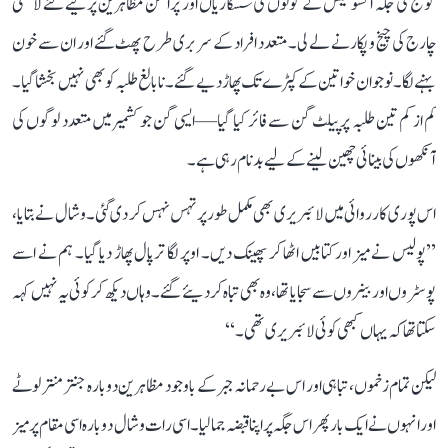
گونج کی جگہ آنسو گیس کے گولوں کی سسکاریاں اور پُرامن مظاہرین پر کیے گئے لاٹھی
چارج کی چیخ و پکار نے لے لی۔ متعدد افراد کے سر بری طرح پھٹ گئے اور ان سے خون
بہنے لگا۔ نوجوان خواتین کے کپڑے تک پھاڑ دیے گئے۔ نابالغ طلبہ کو بھی نہیں بخشا گیا۔
کم از کم تین طلبہ پر پیلٹ گن سے فائر کیا گیا—ایسی گن جو کشمیر میں متعدد لوگوں کی
آنکھوں کی بینائی چھین لینے کے لیے بدنام رہی ہے۔
اس پوری کارروائی میں لائبریری بھی مکمل طور پر تہس نہس کر دی گئی۔ وشال نے بتایا،
’’پولیس نے میز اور کتابیں اٹھا کر پھینک دیں۔ اوپر لگا ترپال پھاڑ دیا گیا۔ ہم نے اسے
پوسٹروں اور بینروں سے سجایا تھا، وہ بھی تباہ کر دیئے گئے۔ وہاں دیکھ کر کوئی یہ نہیں کہہ
سکتا تھا کہ یہاں کبھی کوئی لائبریری تھی۔‘‘
لیکن تمام زخموں، تباہی اور اس بے رحمانہ جبر کے باوجود مظاہرین دوبارہ جنتر منتر لوٹے
اور انہوں نے ایک بار پھر اس جگہ پر اپنا قبضہ جما لیا۔ اسی رات وشال دوبارہ اسی مقام پر میز