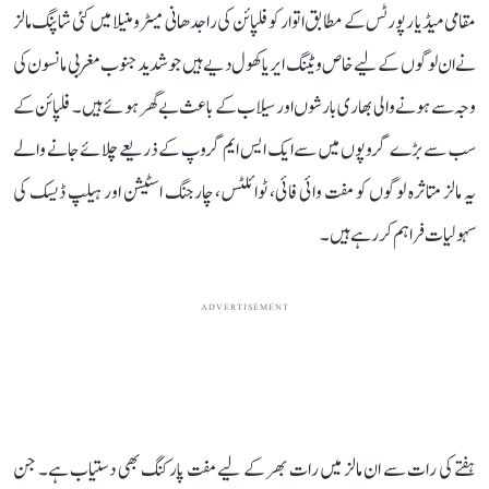
مقامی میڈیا رپورٹس کے مطابق اتوار کو فلپائن کی راجدھانی میٹرو منیلا میں کئی شاپنگ مالز
نے ان لوگوں کے لیے خاص ویٹنگ ایریا کھول دیے ہیں جو شدید جنوب مغربی مانسون کی
وجہ سے ہونے والی بھاری بارشوں اور سیلاب کے باعث بے گھر ہوئے ہیں۔ فلپائن کے
سب سے بڑے گروپوں میں سے ایک ایس ایم گروپ کے ذریعے چلائے جانے والے
یہ مالز متاثرہ لوگوں کو مفت وائی فائی، ٹوائلٹس، چارجنگ اسٹیشن اور ہیلپ ڈیسک کی
سہولیات فراہم کر رہے ہیں۔
ADVERTISEMENT
ہفتے کی رات سے ان مالز میں رات بھر کے لیے مفت پارکنگ بھی دستیاب ہے۔ جن