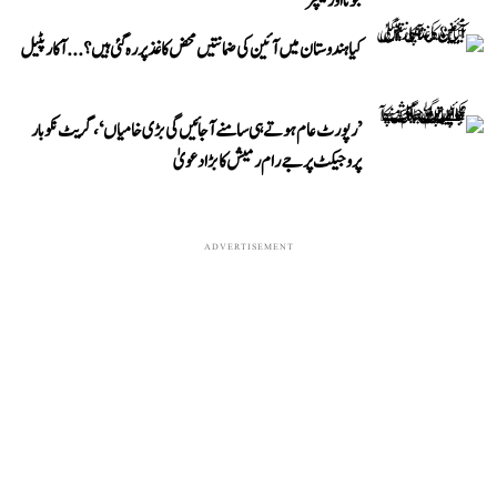
جوتا اور کیچڑ
کیا ہندوستان میں آئین کی ضمانتیں محض کاغذ پر رہ گئی ہیں؟...آکار پٹیل
’رپورٹ عام ہوتے ہی سامنے آ جائیں گی بڑی خامیاں‘، گریٹ نکوبار
پروجیکٹ پر جے رام رمیش کا بڑا دعویٰ
ADVERTISEMENT