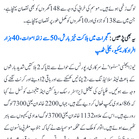
لوگ زخمی ہوئے ہیں۔ موسم کی خرابی کی وجہ سے 148 گھروں کو بھی نقصان پہنچا ہے،
جن میں سے 138 کو جزوی اور 10 گھروں کو مکمل طور پر نقصان پہنچا ہے۔
یہ بھی پڑھیں :
گجرات میں ہلاکت خیز بارش، 50 سے زائد اموات، 40 ہزار
افراد کا ریسکیو، بجلی ٹھپ
نیوز ایجنسی ’سنہوا‘ نے سرکاری رپورٹس کے حوالے سے بتایا کہ 2 ہلاکتیں شدید بارشوں
کے باعث لینڈ سلائیڈنگ سے، 2 چٹانیں کھسکنے سے اور باقی 2 ڈوبنے اور کرنٹ لگنے کی
وجہ سے ہوئیں۔ فلپائن کی نیشنل ڈیزاسٹر رسک ریڈکشن اینڈ مینجمنٹ کونسل نے کہا
کہ 86 امدادی کیمپ فعال کر دیے گئے ہیں، جہاں 2200 خاندان یعنی 7300 لوگ
رہ رہے ہیں۔ اس کے علاوہ 1132 خاندان یعنی 3700 لوگ امدادی کیمپوں سے باہر
ٹھہرے ہوئے ہیں۔ اتوار کو ملک کے محکمہ موسمیات نے کہا کہ جنوب مغربی مانسون کے