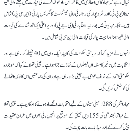
خیال رہے کہ مہا وکاس اگھاڑی میں کانگریس، اُدھو ٹھاکرے کی قیادت میں چلنے والی شیو
سینا (یو بی ٹی) اور شرد پوار کی رہنمائی والی نیشنلسٹ کانگریس پارٹی (این سی پی) شامل
ہیں۔ جبکہ مہایوتی میں بھارتیہ جنتا پارٹی (بی جے پی)، وزیر اعلیٰ ایکناتھ شندے کی قیادت
والی شیو سینا اور اجیت پوار کی قیادت والی این سی پی شامل ہیں۔
انہوں نے مزید کہا کہ ریاستی حکومت کی کابینہ ایک دن میں 40 فیصلے کر رہی ہے اور
انتخابات میں تاخیر کا مسئلہ ان فیصلوں کے نفاذ سے جڑا ہوا ہے۔ چینی تھلا نے کہا کہ موجودہ
حکومتی اتحاد کے خلاف عوامی بے چینی بڑھ رہی ہے اور ان کی جماعتیں اس کا فائدہ اٹھانے
کی کوشش کریں گی۔
مہاراشٹر کی 288 اسمبلی سیٹوں کے لیے انتخابات اگلے ماہ ہونے کا امکان ہے۔ چینی تھلا
نے مہاتما گاندھی کی 155 ویں جینتی کے موقع پر انہیں مانی بھون میں خراج عقیدت
پیش کرنے کے بعد میڈیا سے بات چیت کی۔