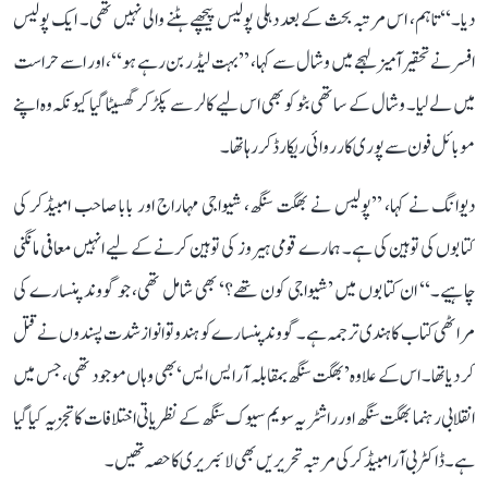
دیا۔‘‘ تاہم، اس مرتبہ بحث کے بعد دہلی پولیس پیچھے ہٹنے والی نہیں تھی۔ ایک پولیس
افسر نے تحقیر آمیز لہجے میں وشال سے کہا، ’’بہت لیڈر بن رہے ہو‘‘، اور اسے حراست
میں لے لیا۔ وشال کے ساتھی بٹو کو بھی اس لیے کالر سے پکڑ کر گھسیٹا گیا کیونکہ وہ اپنے
موبائل فون سے پوری کارروائی ریکارڈ کر رہا تھا۔
دیوانگ نے کہا، ’’پولیس نے بھگت سنگھ، شیواجی مہاراج اور بابا صاحب امبیڈکر کی
کتابوں کی توہین کی ہے۔ ہمارے قومی ہیروز کی توہین کرنے کے لیے انہیں معافی مانگنی
چاہیے۔‘‘ ان کتابوں میں ’شیواجی کون تھے؟‘ بھی شامل تھی، جو گووند پنسارے کی
مراٹھی کتاب کا ہندی ترجمہ ہے۔ گووند پنسارے کو ہندوتوا نواز شدت پسندوں نے قتل
کر دیا تھا۔ اس کے علاوہ ’بھگت سنگھ بمقابلہ آر ایس ایس‘ بھی وہاں موجود تھی، جس میں
انقلابی رہنما بھگت سنگھ اور راشٹریہ سویم سیوک سنگھ کے نظریاتی اختلافات کا تجزیہ کیا گیا
ہے۔ ڈاکٹر بی آر امبیڈکر کی مرتبہ تحریریں بھی لائبریری کا حصہ تھیں۔