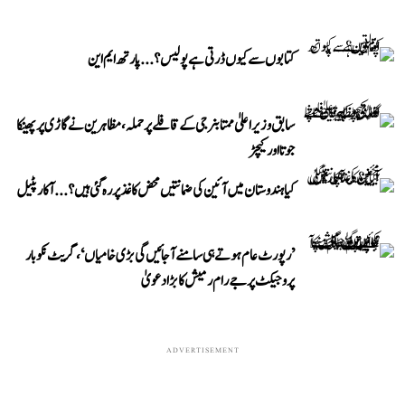
کتابوں سے کیوں ڈرتی ہے پولیس؟...پارتھ ایم این
سابق وزیر اعلیٰ ممتا بنرجی کے قافلے پر حملہ، مظاہرین نے گاڑی پر پھینکا
جوتا اور کیچڑ
کیا ہندوستان میں آئین کی ضمانتیں محض کاغذ پر رہ گئی ہیں؟...آکار پٹیل
’رپورٹ عام ہوتے ہی سامنے آ جائیں گی بڑی خامیاں‘، گریٹ نکوبار
پروجیکٹ پر جے رام رمیش کا بڑا دعویٰ
ADVERTISEMENT