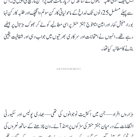
ایس ایف جیسی طلبہ تنظیموں کے ساتھ مل کر پارلیمنٹ تک پُرامن مارچ کی اپیل کی۔ اس
سے پہلے مسلسل 25 دنوں تک لداخ کے ماحولیاتی کارکن سونم وانگچک اور طلبہ کارکن نہا
بورا، منیش کمار اور امین امیتوج جنتر منتر پر اسی مطالبے کو لے کر بھوک ہڑتال پر بیٹھے
رہے تھے۔ انہوں نے امتحانات اور سرکاری بھرتیوں میں جواب دہی اور شفافیت یقینی
بنانے کا مطالبہ کیا تھا۔
ADVERTISEMENT
ہزاروں افراد—جن میں اکثریت نوجوانوں کی تھی—بھاری پولیس اور سکیورٹی
انتظامات کے درمیان جنتر منتر کی سڑکوں پر امنڈ آئے۔ دن چڑھنے کے ساتھ نعروں کی