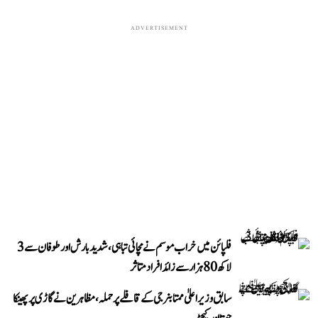
ADVERTISEMENT
فلپائن میں خراب موسم نے مچائی تباہی، شدید بارش اور طوفان سے 3
لاکھ 80 ہزار سے زائد افراد متاثر
سابق وزیر اعلیٰ ممتا بنرجی کے قافلے پر حملہ، مظاہرین نے گاڑی پر پھینکا