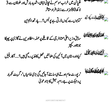
فلپائن میں خراب موسم نے مچائی تباہی، شدید بارش اور طوفان سے 3
لاکھ 80 ہزار سے زائد افراد متاثر
کتابوں سے کیوں ڈرتی ہے پولیس؟...پارتھ ایم این
سابق وزیر اعلیٰ ممتا بنرجی کے قافلے پر حملہ، مظاہرین نے گاڑی پر پھینکا
جوتا اور کیچڑ
کیا ہندوستان میں آئین کی ضمانتیں محض کاغذ پر رہ گئی ہیں؟...آکار پٹیل
’رپورٹ عام ہوتے ہی سامنے آ جائیں گی بڑی خامیاں‘، گریٹ نکوبار
پروجیکٹ پر جے رام رمیش کا بڑا دعویٰ
ADVERTISEMENT