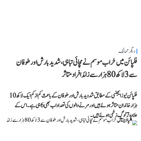
دیگر ممالک
فلپائن میں خراب موسم نے مچائی تباہی، شدید بارش اور طوفان
سے 3 لاکھ 80 ہزار سے زائد افراد متاثر
فلپائن نیوز ایجنسی کے مطابق شددید بارش اور طوفان کے باعث کم از کم ایک لاکھ 10
ہزار خاندان متاثر ہوئے ہیں اور مرنے والوں کی تعداد اب بھی 6 ہی ہے۔ اس کے
علاوہ 7 لوگ زخمی ہوئے ہیں۔