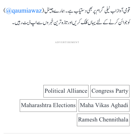
قومی آواز اب ٹیلی گرام پر بھی دستیاب ہے۔ ہمارے چینل (
qaumiawaz@
)
کو جوائن کرنے کے لئے یہاں کلک کریں اور تازہ ترین خبروں سے اپ ڈیٹ رہیں۔
ADVERTISEMENT
Political Alliance
Congress Party
Maharashtra Elections
Maha Vikas Aghadi
Ramesh Chennithala