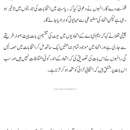
شکست دے گا۔ انہوں نے دعویٰ کیا کہ ریاست میں انتخابات کی تاریخوں میں تاخیر ہو
رہی ہے لیکن اتحاد کی مضبوطی سے مہایوتی کو ہرا دیا جائے گا۔
چینی تھلا نے کہا کہ ایم ای اے کے اتحادیوں میں سیٹ کی تقسیم پر بات چیت ہموار طریقے
سے جاری ہے اور اتحاد میں موجود تمام جماعتیں ایک ساتھ مل کر انتخابات میں حصہ لیں
گی۔ انہوں نے اس بات کی تصدیق کی کہ اتحاد کے اندر کوئی اختلافات نہیں ہیں اور سب
اس بات پر متفق ہیں کہ انتخابی لڑائی کو متحد ہو کر لڑنا ہے۔
ADVERTISEMENT