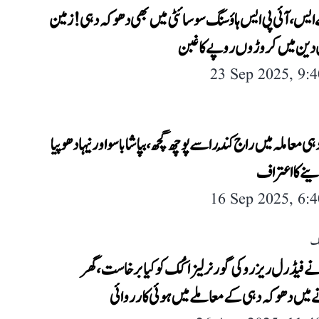
ایس، آئی پی ایس ہاؤسنگ سوسائٹی میں بھی دھوکہ دہی! زمین
دین میں کروڑوں روپے کا غبن
23 Sep 2025, 9:
ی معاملہ میں راج کُندرا سے پوچھ گچھ، بپاشا باسو اور نیہا دھوپیا
ینے کا اعتراف
16 Sep 2025, 6:
لک
 فیڈرل ریزرو کی گورنر لیزا کُک کو کیا برخاست، گھر
میں دھوکہ دہی کے معاملے میں ہوئی کارروائی