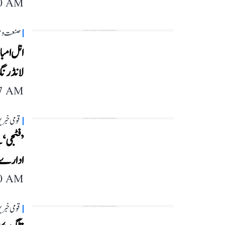
40 AM
صنعت و 
لانڈرنگ
47 AM
قومی خبری
ادارے ک
40 AM
قومی خبری