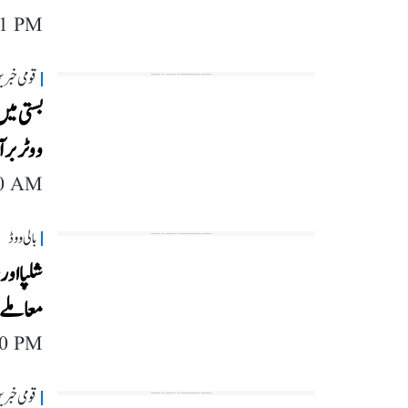
11 PM
قومی خبری
ووٹر برآ
40 AM
بالی ووڈ
معاملے 
40 PM
قومی خبری