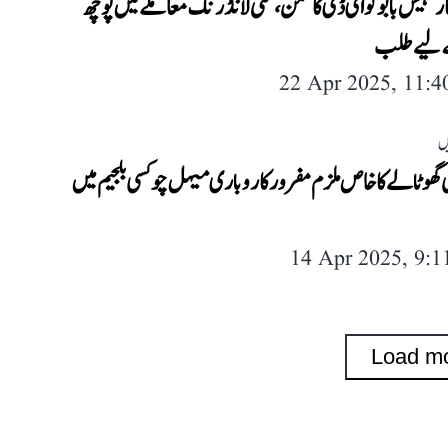
کار مہیش بابو کو ای ڈی کا سمن، منی لانڈرنگ معاملے میں پوچھ
ے لیے طلب
22 Apr 2025, 11:
ں
ی گھوٹالے کا خاص ملزم مفرور کاروباری میہل چوکسی بلجیم میں
14 Apr 2025, 9:
Load m