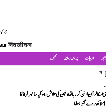
ہجر کو
ڈیوز
ادبیات
پریس ریلیز
کھیل
"
ں
ی اسکالر آن لائن کررہا تھا دلہن کی تلاش، ہوگیا سائبر فراڈ کا