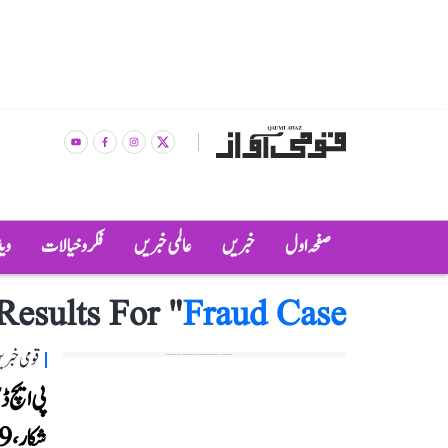
صفحہ اول
خبریں
عالمی خبریں
فکر و خیالات
وی
Results For "
Fraud Case
قومی خبری
پی ایچ ڈ
شکار، 49 لاکھ روپے گنوا بیٹھا