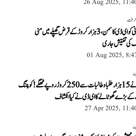
26 Aug 2025, 11:
حرفت
انل امبانی کو ای ڈی کا سمن، 3 ہزار کروڑ کے قرض گھپلے میں منی
 کی تفتیش جاری
01 Aug 2025, 8:
ں
’فٹجی‘ نے 15 ہزار طلبا و طالبات سے 250 کروڑ روپے ٹھگے! کوچنگ
ے بڑے گھوٹالے کا ای ڈی نے کیا انکشاف
27 Apr 2025, 11:
ں