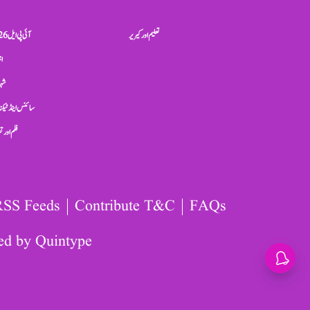
تعلیم اور کیریر
آئی پی ایل 2026
ان
شہر
سائنس اینڈ ٹیکن
فلم اور 
RSS Feeds
Contribute T&C
FAQs
ed by
Quintype