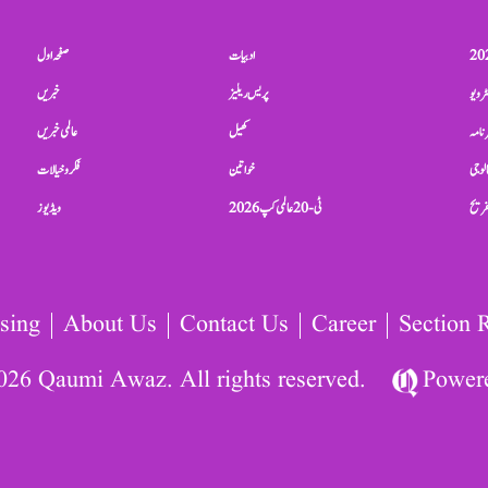
ادبیات
صفحہ اول
ٹرویو
پریس ریلیز
خبریں
نامہ
کھیل
عالمی خبریں
الوجی
خواتین
فکر و خیالات
تفریح
ٹی-20 عالمی کپ 2026
ویڈیوز
sing
About Us
Contact Us
Career
Section 
026 Qaumi Awaz. All rights reserved.
Power