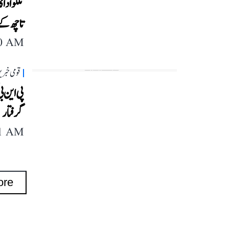
تلگو ادا
تاچھ ک
40 AM
قومی خبری
پی این ب
گرفتار
11 AM
ore