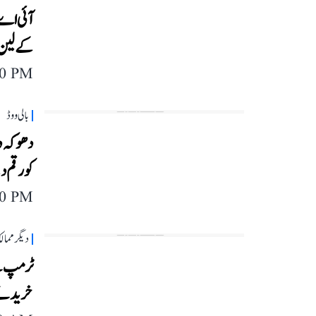
آئی اے 
کے لین 
40 PM
بالی ووڈ
دھوکہ دہ
کو رقم د
40 PM
دیگر مما
ٹرمپ نے
خریدنے 