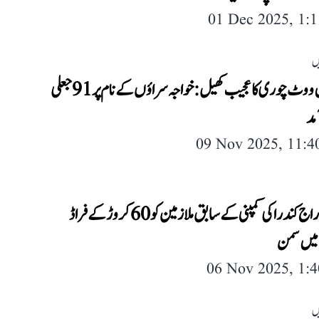
01 Dec 2025, 1:
ں
بستی میں ووٹ چوری کا عجیب کھیل: خواجہ سراؤں کے نام پر 91 جعلی
مد
09 Nov 2025, 11:
شلپا اور راج کندرا کی کمپنی کے سابق ملازمین کو 60 کروڑ کے فراڈ
میں سمن
06 Nov 2025, 1:
ں