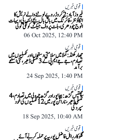
قومی خبریں
فیروز آباد: 2 کروڑ روپے لوٹنے والے نریش کا
انکاؤنٹر، فائرنگ میں بال بال بچے ایس پی دیہات
انوج چودھری، بلٹ پروف جیکٹ کو لگی گولی
06 Oct 2025, 12:40 PM
قومی خبریں
جھارکھنڈ: گملا میں سلامتی دستوں اور نکسلیوں میں
تصادم، جے جے ایم پی کے 3 نکسلی ڈھیر، کئی اسلحے
برآمد
24 Sep 2025, 1:40 PM
قومی خبریں
چھتیس گڑھ: بیجا پور اور گڑھ چرولی میں تصادم، 4
نکسلی ڈھیر، نارائن پور میں 12 نکسلیوں کی خود
سپردگی
18 Sep 2025, 10:40 AM
قومی خبریں
گلوکار راہل فاضل پوریہ پر حملہ کرنے آئے