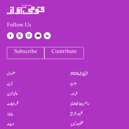
Follow Us
Subscribe
Contribute
آئی پی ایل 2026
صفحہ اول
انٹرویو
خبریں
شہرنامہ
عالمی خبریں
سائنس اینڈ ٹیکنالوجی
فکر و خیالات
فلم اور تفریح
ویڈیوز
تعلیم اور کیریر
ادبیات