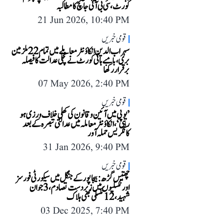
کورٹ، سی بی آئی جانچ کا مطالبہ
21 Jun 2026, 10:40 PM
قومی خبریں
سہراب الدین انکاؤنٹر معاملے میں تمام 22 ملزمین
بری، بامبے ہائی کورٹ نے نچلی عدالت کا فیصلہ
برقرار رکھا
07 May 2026, 2:40 PM
قومی خبریں
’یوپی میں آئین و قانون کی کھلی خلاف ورزی ہو
رہی‘، انکاؤنٹر معاملہ میں عدالتی تبصرہ کے بعد
کانگریس حملہ آور
31 Jan 2026, 9:40 PM
قومی خبریں
چھتیس گڑھ: بیجاپور کے جنگل میں سیکورٹی فورسز
اور نکسلیوں میں زبردست تصادم، 3 جوان
شہید، 12 نکسلی بھی ہلاک
03 Dec 2025, 7:40 PM