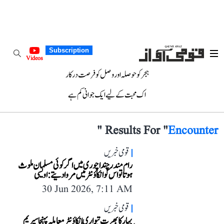
Subscription
Videos
ہجر کو حوصلہ اور وصل کو فرصت درکار
اک محبت کے لیے ایک جوانی کم ہے
"
Results For "
Encounter
قومی خبریں
رام مندر چندا چوری میں اگر کوئی مسلمان ملوث
ہوتا تو اس کو انکاؤ نٹر میں مروا دیتے: اویسی
30 Jun 2026, 7:11 AM
قومی خبریں
بہار کا بھرت تیواری انکاؤنٹر معاملہ پہنچا سپریم