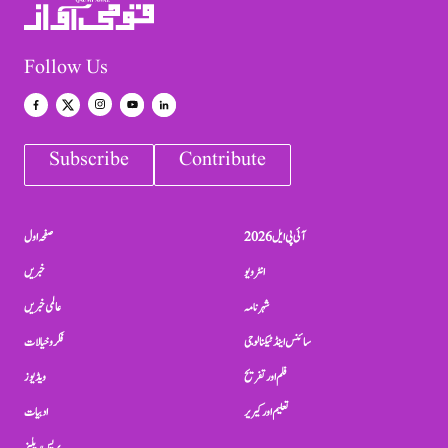
Follow Us
Subscribe
Contribute
آئی پی ایل 2026
صفحہ اول
انٹرویو
خبریں
شہرنامہ
عالمی خبریں
سائنس اینڈ ٹیکنالوجی
فکر و خیالات
فلم اور تفریح
ویڈیوز
تعلیم اور کیریر
ادبیات
پریس ریلیز