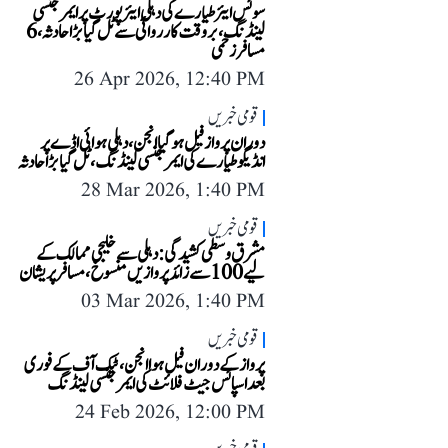
سوئس ایئر طیارے کی دہلی ایئرپورٹ پر ایمرجنسی
لینڈنگ، بروقت کارروائی سے ٹل گیا بڑا حادثہ، 6
مسافر زخمی
26 Apr 2026, 12:40 PM
قومی خبریں
دوران پرواز فیل ہوگیا انجن، دہلی ہوائی اڈے پر
انڈیگو طیارے کی ایمرجنسی لینڈنگ، ٹل گیا بڑا حادثہ
28 Mar 2026, 1:40 PM
قومی خبریں
مشرق وسطی کشیدگی: دہلی سے خلیجی ممالک کے
لیے 100 سے زائد پروازیں منسوخ، مسافر پریشان
03 Mar 2026, 1:40 PM
قومی خبریں
پرواز کے دوران فیل ہوا انجن، ٹیک آف کے فوری
بعد اسپائس جیٹ فلائٹ کی ایمرجنسی لینڈنگ
24 Feb 2026, 12:00 PM