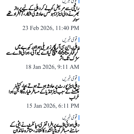
قومی خبریں
رانچی سے مریض کو لے کر دہلی کے لیے پرواز
بھرنے والی ایئر ایمبولنس حادثہ کی شکار، 7 افراد تھے
سوار
23 Feb 2026, 11:40 PM
قومی خبریں
دہلی۔ این سی آر پھر زہریلی ہوا اور کہرے میں
گرفتار، 466 پہنچ گیا اے کیو آئی، ہوائی اڈے سے
سڑک تک اثر
18 Jan 2026, 9:11 AM
قومی خبریں
دہلی ایئرپورٹ پر حادثہ ہوتے ہوتے بچا، کنٹینر
پھنسنے کے سبب ایئر انڈیا کے مسافر طیارہ کا انجن ہوا
خراب
15 Jan 2026, 6:11 PM
قومی خبریں
دہلی ہوائی اڈے پر افراتفری، پائلٹ نے بیٹی کے
سامنے مسافر کو بنایا تشدد کا نشانہ، متاثرہ خاندان