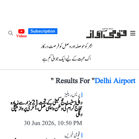
Subscription
Videos
ہجر کو حوصلہ اور وصل کو فرصت درکار
اک محبت کے لیے ایک جوانی کم ہے
"
Results For "
Delhi Airport
پریس ریلیز
دہلی اسٹیٹ حج کمیٹی کے تحت 21 ہزار سے زیادہ
حجاج کرام کی وطن واپسی مکمل، آخری پرواز پہنچی
دہلی
30 Jun 2026, 10:50 PM
قومی خبریں