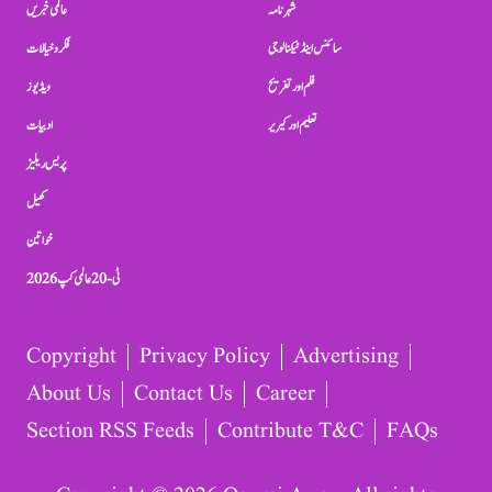
شہرنامہ
عالمی خبریں
سائنس اینڈ ٹیکنالوجی
فکر و خیالات
فلم اور تفریح
ویڈیوز
تعلیم اور کیریر
ادبیات
پریس ریلیز
کھیل
خواتین
ٹی-20 عالمی کپ 2026
Copyright
Privacy Policy
Advertising
About Us
Contact Us
Career
Section RSS Feeds
Contribute T&C
FAQs