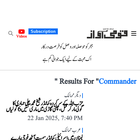
Subscription
Videos
ہجر کو حوصلہ اور وصل کو فرصت درکار
اک محبت کے لیے ایک جوانی کم ہے
"
Results For "
Commander
دیگر ممالک
حزب اللہ کے سرکردہ کمانڈر شیخ محمد علی حمادی کا
گولی مار کر قتل، چلتی گاڑی میں ماری گئیں 6 گولیاں
22 Jan 2025, 7:40 PM
عرب ممالک
لبنان میں اسرائیلی کمانڈر سمیت آٹھ فوجی مارے