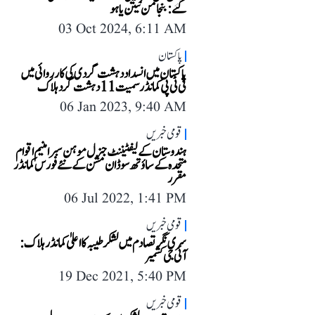
گئے: بنجامن نیتن یاہو
03 Oct 2024, 6:11 AM
پاکستان
پاکستان میں انسداد دہشت گردی کی کارروائی میں
ٹی ٹی پی کمانڈر سمیت 11 دہشت گرد ہلاک
06 Jan 2023, 9:40 AM
قومی خبریں
ہندوستان کے لیفٹیننٹ جنرل موہن سبرامنیم اقوام
متحدہ کے ساؤتھ سوڈان مشن کے نئے فورس کمانڈر
مقرر
06 Jul 2022, 1:41 PM
قومی خبریں
سری نگر تصادم میں لشکر طیبہ کا اعلیٰ کمانڈر ہلاک:
آئی جی کشمیر
19 Dec 2021, 5:40 PM
قومی خبریں