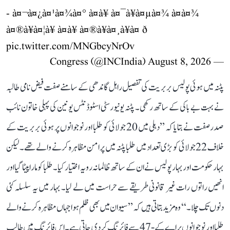
- à¤¬à¤¿à¤¹à¤¾à¤° à¤à¥ à¤¯à¥à¤µà¤¾ à¤à¤¾
à¤®à¥à¤¦à¥ à¤à¥ à¤®à¥à¤¸à¥à¤ ð
pic.twitter.com/MNGbcyNrOv
August 8, 2026
— Congress (@INCIndia)
پٹنہ میں ہوئی پولیس بربریت کی تفصیل راہل گاندھی کے سامنے صفت فیض نامی طالبہ
نے بہت بے باکی کے ساتھ رکھی۔ پٹنہ یونیورسٹی اسٹوڈنٹس یونین کی پہلی خاتون نائب
صدر صفت نے بتایا کہ ’’دہلی میں 20 جولائی کو طلبا اور نوجوانوں پر ہوئی بربریت کے
خلاف 22 جولائی کو بڑی تعداد میں طلبا پٹنہ میں پرامن مظاہرہ کرنے والے تھے۔ لیکن
بہار حکومت اور بہار پولیس نے ان کے ساتھ ظالمانہ رویہ اختیار کیا۔ طلبا کو مارا پیٹا گیا اور
انھیں راتوں رات غیر قانونی طریقے سے حراست میں لے لیا۔ بہار میں یہ سلسلہ کئی
دنوں تک چلا۔‘‘ وہ مزید بتاتی ہیں کہ ’’سیوان میں بھی ظلم ہوا جہاں مظاہرہ کرنے والے
طلبا اور نوجوانوں پر اے کے-47 سے فائرنگ کر دی جاتی ہے۔ اس فائرنگ میں طالب