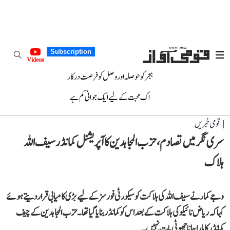
Subscription
Videos
ہجر کو حوصلہ اور وصل کو فرصت درکار
اک محبت کے لیے ایک جوانی کم ہے
قومی خبریں
سری نگر میں تصادم، حزب المجاہدین کا آپریشنل کمانڈر سیف اللہ
ہلاک
وجے کمار نے سیف اللہ کی ہلاکت کو سیکورٹی فورسز کے لیے بڑی کامیابی قرار دیتے ہوئے
کہا کہ ریاض نائیکو کی ہلاکت کے بعد اس کو کمانڈر بنایا گیا تھا۔ حزب المجاہدین کے چیف
کمانڈر کا مارا جانا چھوٹی بات نہیں۔