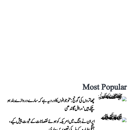
Most Popular
چھاتروں کی گونج: ’نوجوانوں کا درد یہ ہے کہ سارے دروازے بند ہو
چکے ہیں‘، راہل گاندھی
ایران نے جنگ میں امریکہ کو ہوئے نقصانات کے ثبوت پیش کیے،
جنگی طیارہ کے ملبہ کی تصویریں جاری