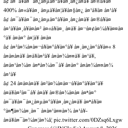
â¢ à¤¯à¥à¤¨à¤¿à¤µà¤°à¥à¤¸à¤¿à¤à¥ à¤®à¥à¤
400% à¤«à¥à¤¸ à¤µà¥à¤¦à¥à¤§à¤¿ à¤¹à¥à¤ à¤¹à¥
â¢ à¤¯à¥à¤¨à¤¿à¤µà¤°à¥à¤¸à¤¿à¤à¥ à¤®à¥à¤
à¤¹à¥à¤¸à¥à¤à¤² à¤«à¥à¤¸ à¤à¥ à¤¬à¤¢à¤¼à¥à¤¤à¤
°à¥ à¤à¤° à¤¦à¥ à¤à¤
â¢ à¤²à¤¾à¤à¤¬à¥à¤°à¥à¤°à¥ à¤¸à¤¿à¤°à¥à¤« 8
à¤à¤à¤à¥ à¤à¥à¤²à¥ à¤à¤¾à¤¤à¥ à¤¹à¥,
à¤à¤¹à¤¾à¤ à¤ªà¤¾à¤¨à¥ à¤­à¤° à¤à¤¾à¤¤à¤¾
à¤¹à¥
â¢ 24 à¤à¤à¤à¥ à¤²à¤¾à¤à¤¬à¥à¤°à¥à¤°à¥
à¤à¥à¤²à¤¨à¥ à¤à¥ à¤®à¤¾à¤à¤ à¤ªà¤°
à¤¯à¥à¤¨à¤¿à¤µà¤°à¥à¤¸à¤¿à¤à¥ à¤ªà¥à¤
°à¤¶à¤¾à¤¸à¤¨ à¤à¤¹à¤¤à¤¾ à¤¹à¥-
à¤à¥à¤¯à¤¾à¤¦à¤¾â¦
pic.twitter.com/0DZsq6Lxgw