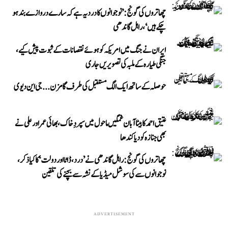
چھاتروں کی گونج: ’نوجوانوں کا درد یہ ہے کہ سارے دروازے بند ہو
چکے ہیں‘، راہل گاندھی
ایران نے جنگ میں امریکہ کو ہوئے نقصانات کے ثبوت پیش کیے،
جنگی طیارہ کے ملبہ کی تصویریں جاری
حوصلہ کے ساتھ ایک الگ مستقبل کی طرف گامزن... جی این دیوی
عتیق احمد کا بیٹا آبان غمگین ماحول میں سپردِ خاک، بھائی عمر اور علی نے
بھی جنازہ کو دیا کندھا
چھاتروں کی گونج: راہل گاندھی نے ’درد، ڈاٹا اور دولت‘ کا کیا ذکر،
نوجوانوں سے کی سوشل میڈیا کے نشہ سے بچنے کی تلقین
ADVERTISEMENT