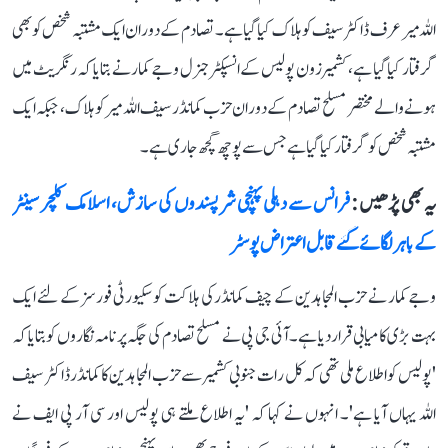
اللہ میر عرف ڈاکٹر سیف کو ہلاک کیا گیا ہے۔ تصادم کے دوران ایک مشتبہ شخص کو بھی
گرفتار کیا گیا ہے، کشمیر زون پولیس کے انسپکٹر جنرل وجے کمار نے بتایا کہ رنگریٹ میں
ہونے والے مختصر مسلح تصادم کے دوران حزب کمانڈر سیف اللہ میر کو ہلاک، جبکہ ایک
مشتبہ شخص کو گرفتار کیا گیا ہے جس سے پوچھ گچھ جاری ہے۔
یہ بھی پڑھیں :
فرانس سے دہلی پہنچی شرپسندوں کی سازش، اسلامک کلچر سینٹر
کے باہر لگائے گئے قابل اعتراض پوسٹر
وجے کمار نے حزب المجاہدین کے چیف کمانڈر کی ہلاکت کو سکیورٹی فورسز کے لئے ایک
بہت بڑی کامیابی قرار دیا ہے۔ آئی جی پی نے مسلح تصادم کی جگہ پر نامہ نگاروں کو بتایا کہ
'پولیس کو اطلاع ملی تھی کہ کل رات جنوبی کشمیر سے حزب المجاہدین کا کمانڈر ڈاکٹر سیف
اللہ یہاں آیا ہے'۔ انہوں نے کہا کہ 'یہ اطلاع ملتے ہی پولیس اور سی آر پی ایف نے