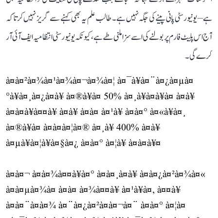
ہے– یونیورسٹی پانی پینے کی جگہ نہیں ہے۔ طالب علم یہ بھی کہنے سے گریز نہیں کرتا کہ
آج اس پلیٹ فارم پر بولنے کی اسے سزا ملنی طے ہے، کیونکہ یونیورسٹی انتظامیہ ایف آئی آر
کرے گی۔
à¤à¤²à¤¾à¤¹à¤¾à¤¬à¤¾à¤¦ à¤¯à¥à¤¨à¤¿à¤µà¤
°à¥à¤¸à¤¿à¤à¥ à¤®à¥à¤ 50% à¤¸à¥à¤à¥à¤ à¤à¥
à¤à¤à¥à¤¤à¥ à¤à¥ à¤à¤ à¤¹à¥ à¤à¤° à¤«à¥à¤¸
à¤®à¥à¤ à¤à¤à¤¦à¤® à¤¸à¥ 400% à¤à¥
à¤µà¥à¤¦à¥à¤§à¤¿ à¤à¤° à¤¦à¥ à¤à¤à¥¤
à¤à¤¬ à¤à¤¾à¤¤à¥à¤° à¤à¤¸à¤à¥ à¤à¤¿à¤²à¤¾à¤«
à¤à¤µà¤¾à¤ à¤à¤ à¤¾à¤¤à¥ à¤¹à¥à¤, à¤¤à¥
à¤à¤¨à¤à¤¾ à¤¨à¤¿à¤²à¤à¤¬à¤¨ à¤à¤° à¤¦à¤