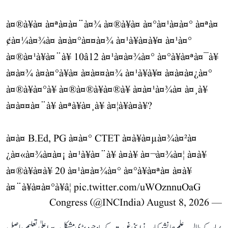
à¤®à¥à¤ à¤ªà¤à¤¨à¤¾ à¤®à¥à¤ à¤°à¤¹à¤à¤° à¤ªà¤
¢à¤¼à¤¾à¤ à¤à¤°à¤¤à¤¾ à¤¹à¥à¤à¥¤ à¤¹à¤°
à¤®à¤¹à¥à¤¨à¥ 10â12 à¤¹à¤à¤¾à¤° à¤°à¥à¤ªà¤¯à¥
à¤à¤¾ à¤à¤°à¥à¤ à¤à¤¤à¤¾ à¤¹à¥à¥¤ à¤à¤à¤¿à¤°
à¤®à¥à¤°à¥ à¤®à¤®à¥à¤®à¥ à¤à¤¹à¤¾à¤ à¤¸à¥
à¤à¤¤à¤¨à¥ à¤ªà¥à¤¸à¥ à¤¦à¥à¤à¥?
à¤à¤ B.Ed, PG à¤à¤° CTET à¤à¥à¤µà¤¾à¤²à¤
¿à¤«à¤¾à¤à¤¡ à¤¹à¥à¤¨à¥ à¤à¥ à¤¬à¤¾à¤¦ à¤­à¥
à¤®à¥à¤à¥ 20 à¤¹à¤à¤¾à¤° à¤°à¥à¤ªà¤ à¤à¥
à¤¨à¥à¤à¤°à¥â¦
pic.twitter.com/uWOznnuOaG
August 8, 2026
— Congress (@INCIndia)