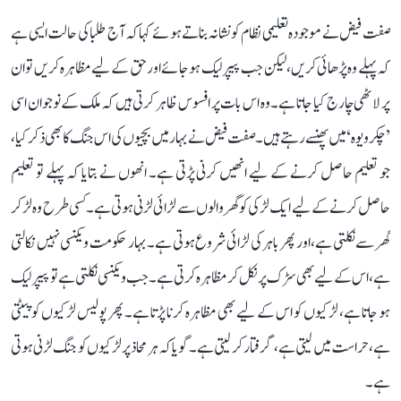
صفت فیض نے موجودہ تعلیمی نظام کو نشانہ بناتے ہوئے کہا کہ آج طلبا کی حالت ایسی ہے
کہ پہلے وہ پڑھائی کریں، لیکن جب پیپر لیک ہو جائے اور حق کے لیے مظاہرہ کریں تو ان
پر لاٹھی چارج کیا جاتا ہے۔ وہ اس بات پر افسوس ظاہر کرتی ہیں کہ ملک کے نوجوان اسی
’چکرویوہ‘ میں پھنسے رہتے ہیں۔ صفت فیض نے بہار میں بچیوں کی اس جنگ کا بھی ذکر کیا،
جو تعلیم حاصل کرنے کے لیے انھیں کرنی پڑتی ہے۔ انھوں نے بتایا کہ پہلے تو تعلیم
حاصل کرنے کے لیے ایک لڑکی کو گھر والوں سے لڑائی لڑنی ہوتی ہے۔ کسی طرح وہ لڑ کر
گھر سے نکلتی ہے، اور پھر باہر کی لڑائی شروع ہوتی ہے۔ بہار حکومت ویکنسی نہیں نکالتی
ہے، اس کے لیے بھی سڑک پر نکل کر مظاہرہ کرتی ہے۔ جب ویکنسی نکلتی ہے تو پیپر لیک
ہو جاتا ہے، لڑکیوں کو اس کے لیے بھی مظاہرہ کرنا پڑتا ہے۔ پھر پولیس لڑکیوں کو پیٹتی
ہے، حراست میں لیتی ہے، گرفتار کر لیتی ہے۔ گویا کہ ہر محاذ پر لڑکیوں کو جنگ لڑنی ہوتی
ہے۔