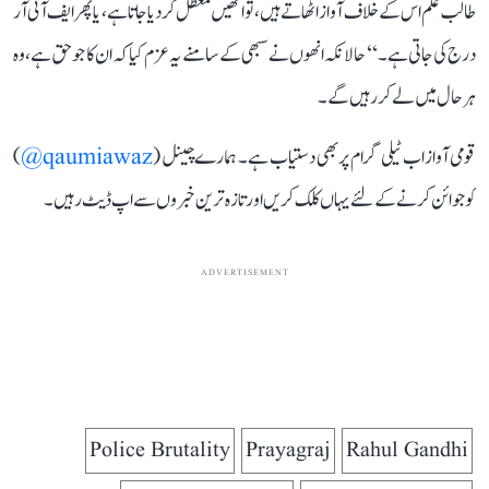
طالب علم اس کے خلاف آواز اٹھاتے ہیں، تو انھیں معطل کر دیا جاتا ہے، یا پھر ایف آئی آر
درج کی جاتی ہے۔‘‘ حالانکہ انھوں نے سبھی کے سامنے یہ عزم کیا کہ ان کا جو حق ہے، وہ
ہر حال میں لے کر رہیں گے۔
قومی آواز اب ٹیلی گرام پر بھی دستیاب ہے۔ ہمارے چینل (
qaumiawaz@
)
کو جوائن کرنے کے لئے یہاں کلک کریں اور تازہ ترین خبروں سے اپ ڈیٹ رہیں۔
ADVERTISEMENT
Police Brutality
Prayagraj
Rahul Gandhi