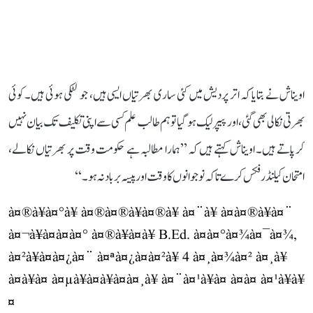
اویناش نے بتایا کہ اتر پردیش میں کئی ساری بھرتیاں ایسی ہیں، جو لٹکی ہوئی ہیں۔ کوئی
بھرتی نکالی بھی گئی، اور پیپر لیک ہو گیا تو ہم طالب علم کسی سے اپنی تکلیف تک بیان نہیں
کر پاتے ہیں۔ اویناش کہتے ہیں کہ ’’ہمارا مطالبہ ہے حکومت وقت پر بھرتیاں نکالے،
امتحان کیلنڈر فکس کرے تاکہ نوجوانوں کا وقت اور پیسہ برباد نہ ہو۔‘‘
à¤®à¥à¤°à¥ à¤®à¤®à¥à¤®à¥ à¤¨à¥ à¤à¤®à¥à¤¨
à¤¬à¥à¤à¤à¤° à¤®à¥à¤à¥ B.Ed. à¤à¤°à¤¾à¤¯à¤¾,
à¤²à¥à¤à¤¿à¤¨ à¤ªà¤¿à¤à¤²à¥ 4 à¤¸à¤¾à¤² à¤¸à¥
à¤à¥à¤ à¤µà¥à¤à¥à¤à¤¸à¥ à¤¨à¤¹à¥à¤ à¤à¤ à¤¹à¥à¥
¤