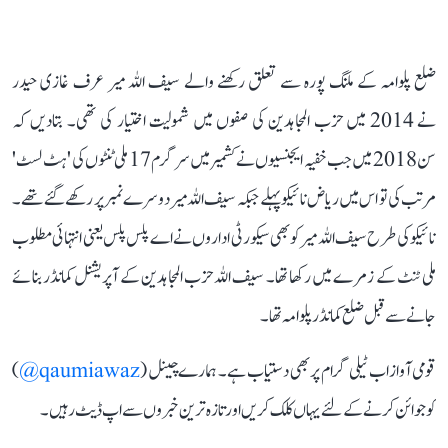
ضلع پلوامہ کے ملنگ پورہ سے تعلق رکھنے والے سیف اللہ میر عرف غازی حیدر
نے 2014 میں حزب المجاہدین کی صفوں میں شمولیت اختیار کی تھی۔ بتادیں کہ
سن 2018 میں جب خفیہ ایجنسیوں نے کشمیر میں سرگرم 17 ملی ٹنٹوں کی 'ہٹ لسٹ'
مرتب کی تو اس میں ریاض نائیکو پہلے جبکہ سیف اللہ میر دوسرے نمبر پر رکھے گئے تھے۔
نائیکو کی طرح سیف اللہ میر کو بھی سیکورٹی اداروں نے اے پلس پلس یعنی انتہائی مطلوب
ملی ٹنٹ کے زمرے میں رکھا تھا۔ سیف اللہ حزب المجاہدین کے آپریشنل کمانڈر بنائے
جانے سے قبل ضلع کمانڈر پلوامہ تھا۔
قومی آواز اب ٹیلی گرام پر بھی دستیاب ہے۔ ہمارے چینل (
qaumiawaz@
)
کو جوائن کرنے کے لئے یہاں کلک کریں اور تازہ ترین خبروں سے اپ ڈیٹ رہیں۔