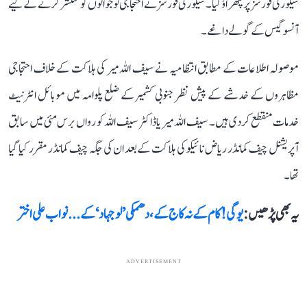
سیکورٹی فورسز پر پتھراؤ کیا۔ سیکورٹی فورسز نے احتجاجی نوجوانوں کو منتشر کرنے کے لیے
آنسو گیس کے گولے داغے۔
موصولہ اطلاعات کے مطابق انتظامیہ نے سیف اللہ میر کی ہلاکت کے خلاف احتجاجی
مظاہروں کے خدشے کے پیش نظر جنوبی کشمیر کے ضلع پلوامہ میں موبائل انٹرنیٹ
خدمات منقطع کر دی ہیں۔ سیف اللہ میر یا ڈاکٹر سیف اللہ کو رواں برس مئی میں سابق
آپریشنل چیف کمانڈر ریاض نائیکو کی ہلاکت کے بعد ان کی جگہ چیف کمانڈر مقرر کیا گیا
تھا۔
یہ بھی پڑھیں :
یوگی! کام کے نہ کاج کے، دھمکی ’لوجہاد‘ کے... نواب علی اختر
ADVERTISEMENT