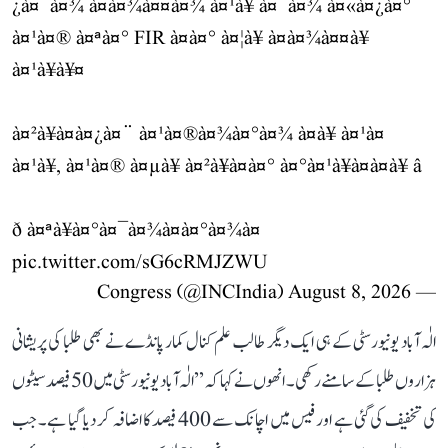
¿à¤¯à¤¾ à¤à¤¾à¤¤à¤¾ à¤¹à¥ à¤¯à¤¾ à¤«à¤¿à¤°
à¤¹à¤® à¤ªà¤° FIR à¤à¤° à¤¦à¥ à¤à¤¾à¤¤à¥
à¤¹à¥à¥¤
à¤²à¥à¤à¤¿à¤¨ à¤¹à¤®à¤¾à¤°à¤¾ à¤à¥ à¤¹à¤
à¤¹à¥, à¤¹à¤® à¤µà¥ à¤²à¥à¤à¤° à¤°à¤¹à¥à¤à¤à¥ â
ð à¤ªà¥à¤°à¤¯à¤¾à¤à¤°à¤¾à¤
pic.twitter.com/sG6cRMJZWU
August 8, 2026
— Congress (@INCIndia)
الٰہ آباد یونیورسٹی کے ہی ایک دیگر طالب علم کنال کمار پانڈے نے بھی طلبا کی پریشانی
ہزاروں طلبا کے سامنے رکھی۔ انھوں نے کہا کہ ’’الٰہ آباد یونیورسٹی میں 50 فیصد سیٹوں
کی تخفیف کی گئی ہے اور فیس میں اچانک سے 400 فیصد کا اضافہ کر دیا گیا ہے۔ جب