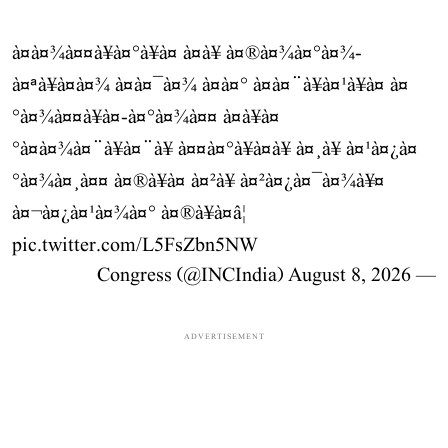
à¤à¤¾à¤¤à¥à¤°à¥à¤ à¤à¥ à¤®à¤¾à¤°à¤¾-
à¤ªà¥à¤à¤¾ à¤à¤¯à¤¾ à¤à¤° à¤à¤¨à¥à¤¹à¥à¤ à¤
°à¤¾à¤¤à¥à¤-à¤°à¤¾à¤¤ à¤à¥à¤
°à¤à¤¾à¤¨à¥à¤¨à¥ à¤¤à¤°à¥à¤à¥ à¤¸à¥ à¤¹à¤¿à¤
°à¤¾à¤¸à¤¤ à¤®à¥à¤ à¤²à¥ à¤²à¤¿à¤¯à¤¾à¥¤
à¤¬à¤¿à¤¹à¤¾à¤° à¤®à¥à¤â¦
pic.twitter.com/L5FsZbn5NW
August 8, 2026
— Congress (@INCIndia)
ADVERTISEMENT