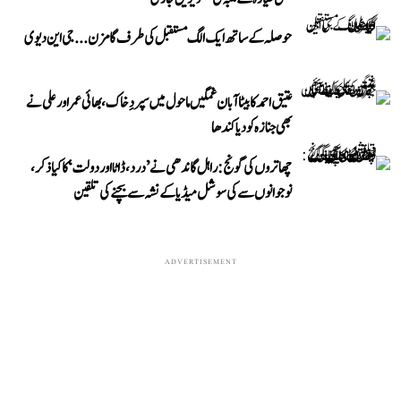
حوصلہ کے ساتھ ایک الگ مستقبل کی طرف گامزن... جی این دیوی
عتیق احمد کا بیٹا آبان غمگین ماحول میں سپردِ خاک، بھائی عمر اور علی نے
بھی جنازہ کو دیا کندھا
چھاتروں کی گونج: راہل گاندھی نے ’درد، ڈاٹا اور دولت‘ کا کیا ذکر،
نوجوانوں سے کی سوشل میڈیا کے نشہ سے بچنے کی تلقین
ADVERTISEMENT