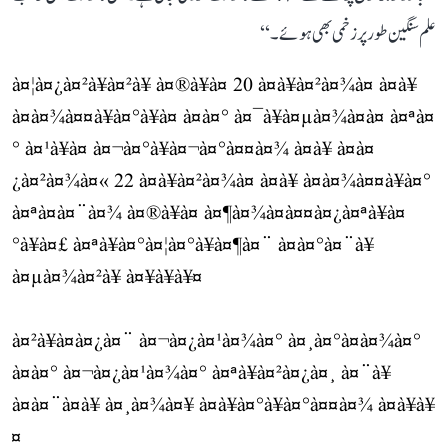
علم سنگین طور پر زخمی بھی ہوئے۔‘‘
à¤¦à¤¿à¤²à¥à¤²à¥ à¤®à¥à¤ 20 à¤à¥à¤²à¤¾à¤ à¤à¥
à¤à¤¾à¤¤à¥à¤°à¥à¤ à¤à¤° à¤¯à¥à¤µà¤¾à¤à¤ à¤ªà¤
° à¤¹à¥à¤ à¤¬à¤°à¥à¤¬à¤°à¤¤à¤¾ à¤à¥ à¤à¤
¿à¤²à¤¾à¤« 22 à¤à¥à¤²à¤¾à¤ à¤à¥ à¤à¤¾à¤¤à¥à¤°
à¤ªà¤à¤¨à¤¾ à¤®à¥à¤ à¤¶à¤¾à¤à¤¤à¤¿à¤ªà¥à¤
°à¥à¤£ à¤ªà¥à¤°à¤¦à¤°à¥à¤¶à¤¨ à¤à¤°à¤¨à¥
à¤µà¤¾à¤²à¥ à¤¥à¥à¥¤
à¤²à¥à¤à¤¿à¤¨ à¤¬à¤¿à¤¹à¤¾à¤° à¤¸à¤°à¤à¤¾à¤°
à¤à¤° à¤¬à¤¿à¤¹à¤¾à¤° à¤ªà¥à¤²à¤¿à¤¸ à¤¨à¥
à¤à¤¨à¤à¥ à¤¸à¤¾à¤¥ à¤à¥à¤°à¥à¤°à¤¤à¤¾ à¤à¥à¥
¤