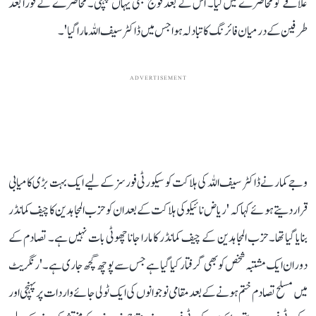
علاقے کو محاصرے میں لیا۔ اس کے بعد فوج بھی یہاں پہنچی۔ محاصرے کے فوراً بعد
طرفین کے درمیان فائرنگ کا تبادلہ ہوا جس میں ڈاکٹر سیف اللہ مارا گیا'۔
ADVERTISEMENT
وجے کمار نے ڈاکٹر سیف اللہ کی ہلاکت کو سیکورٹی فورسز کے لیے ایک بہت بڑی کامیابی
قرار دیتے ہوئے کہا کہ 'ریاض نائیکو کی ہلاکت کے بعد ان کو حزب المجاہدین کا چیف کمانڈر
بنایا گیا تھا۔ حزب المجاہدین کے چیف کمانڈر کا مارا جانا چھوٹی بات نہیں ہے۔ تصادم کے
دوران ایک مشتبہ شخص کو بھی گرفتار کیا گیا ہے جس سے پوچھ گچھ جاری ہے۔' رنگریٹ
میں مسلح تصادم ختم ہونے کے بعد مقامی نوجوانوں کی ایک ٹولی جائے واردات پر پہنچی اور