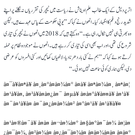
اتر پردیش کے ایک طالب علم اویناش نے ریاست میں ٹیچر کی تقرریاں نہ نکلنے پر اپنے
شدید رنج و غم کا اظہار کیا۔ انھوں نے کہا کہ ’’یوپی حکومت کے پاس عہدے ہیں، لیکن
وہ بھرتی ہی نہیں نکال رہی ہے۔‘‘ وہ کہتے ہیں کہ 2018 میں انھوں نے ٹیچر کی تیاری
شروع کی تھی، اور اب بھی اسی کی تیاری کر رہے ہیں۔ انھوں نے موجودہ نظام پر حملہ
کرتے ہوئے کہا کہ ’’ہم نے کئی بار دھرنا دیا، لاٹھیاں کھائیں اور کئی افسروں کو عرضی
دی، لیکن ہماری کوئی سماعت نہیں ہوئی۔‘‘
à¤¯à¥à¤ªà¥ à¤¸à¤°à¤à¤¾à¤° à¤à¥ à¤ªà¤¾à¤¸ à¤ªà¤¦
à¤¹à¥à¤, à¤²à¥à¤à¤¿à¤¨ à¤µà¥ à¤­à¤°à¥à¤¤à¥ à¤¹à¥
à¤¨à¤¹à¥à¤ à¤¨à¤¿à¤à¤¾à¤² à¤°à¤¹à¥ à¤¹à¥à¥¤
à¤¹à¤®à¤¨à¥ à¤à¤ à¤¬à¤¾à¤° à¤§à¤°à¤¨à¤¾ à¤¦à¤
¿à¤¯à¤¾, à¤²à¤¾à¤ à¤¿à¤¯à¤¾à¤ à¤à¤¾à¤à¤ à¤à¤°