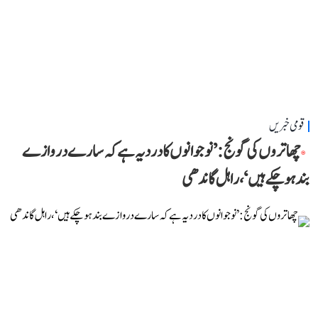
قومی خبریں
چھاتروں کی گونج: ’نوجوانوں کا درد یہ ہے کہ سارے دروازے
بند ہو چکے ہیں‘، راہل گاندھی