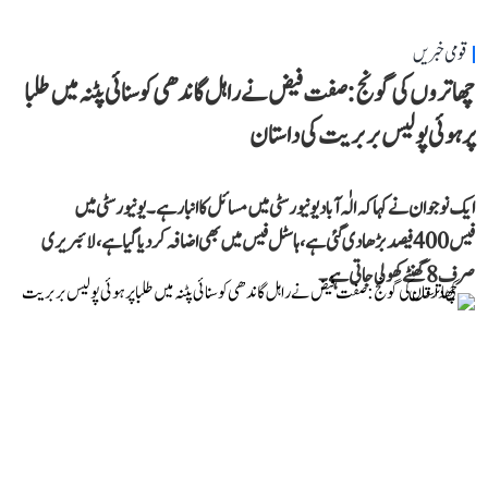
قومی خبریں
چھاتروں کی گونج: صفت فیض نے راہل گاندھی کو سنائی پٹنہ میں طلبا
پر ہوئی پولیس بربریت کی داستان
ایک نوجوان نے کہا کہ الٰہ آباد یونیورسٹی میں مسائل کا انبار ہے۔ یونیورسٹی میں
فیس 400 فیصد بڑھا دی گئی ہے، ہاسٹل فیس میں بھی اضافہ کر دیا گیا ہے، لائبریری
صرف 8 گھنٹے کھولی جاتی ہے۔