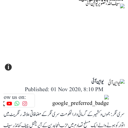
i
یو این آئی
Published: 01 Nov 2020, 8:10 PM
llow us on:
سری نگر: جموں و کشمیر کے گرمائی دارالحکومت سری نگر کے مضافاتی علاقہ رنگریٹ میں
اتوار کو ہونے والے ایک مسلح تصادم میں حزب المجاہدین کے آپریشنل چیف کمانڈر سیف