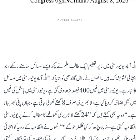
August 8, 2026
— Congress (@INCIndia)
ADVERTISEMENT
الٰہ آباد یونیورسٹی میں زیر تعلیم ایک طالب علم نے کچھ ایسے مسائل سامنے رکھے، جو
انتہائی تشویشناک ہیں۔ انھوں نے راہل گاندھی کو بتایا کہ ’’الٰہ آباد یونیورسٹی میں مسائل
کا انبار ہے۔ یونیورسٹی میں فیس 400 فیصد بڑھا دی گئی ہے، یونیورسٹی میں ہاسٹل کی فیس
میں بھی اضافہ کر دیا گیا ہے، لائبریری صرف 8 گھنٹے کھولی جاتی ہے، جہاں پانی بھر جاتا
ہے۔‘‘ وہ یہ بھی کہتے ہیں کہ ’’24 گھنٹے لائبریری کھولنے کا مطالبہ کرنے پر یونیورسٹی
انتظامیہ کہتی ہے– زیادہ پڑھ کر کیا کلکٹر بنو گے؟‘‘ انھوں نے انتظامیہ کے رویہ کو انتہائی
افسوسناک ٹھہراتے ہوئے کہا کہ طلبا نے جب گندے پانی کی شکایت کی تو انتظامیہ کہتی