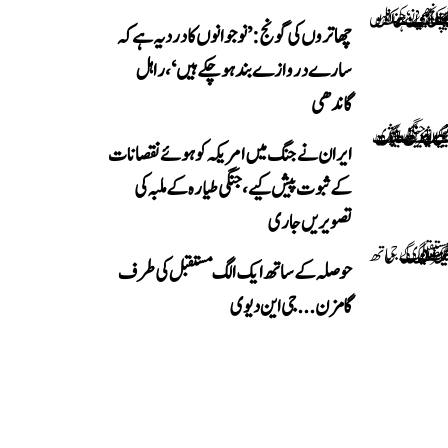
چھاتروں کی گونج: ’نوجوانوں کا درد یہ ہے کہ
سارے دروازے بند ہو چکے ہیں‘، راہل
گاندھی
ایران نے جنگ میں امریکہ کو ہوئے نقصانات
کے ثبوت پیش کیے، جنگی طیارہ کے ملبہ کی
تصویریں جاری
حوصلہ کے ساتھ ایک الگ مستقبل کی طرف
گامزن... جی این دیوی