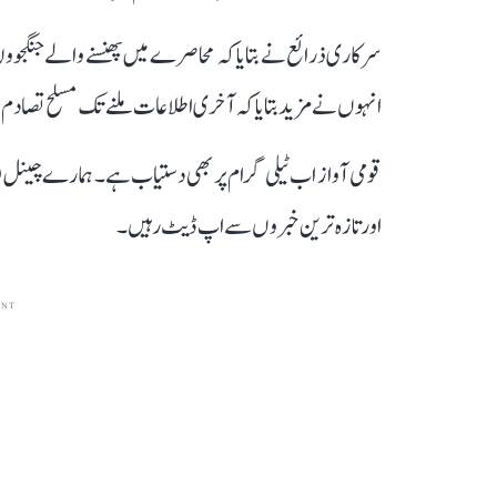
سرکاری ذرائع نے بتایا کہ محاصرے میں پھنسنے والے جنگجووں
انہوں نے مزید بتایا کہ آخری اطلاعات ملنے تک مسلح تصادم م
قومی آواز اب ٹیلی گرام پر بھی دستیاب ہے۔ ہمارے چینل 
اور تازہ ترین خبروں سے اپ ڈیٹ رہیں۔
ENT