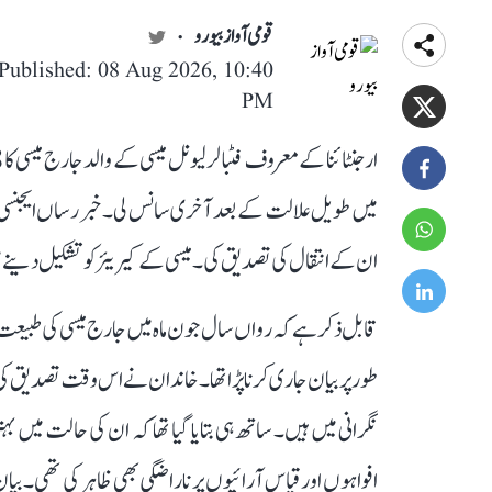
قومی آواز بیورو
Published: 08 Aug 2026, 10:40
PM
ان کے انتقال کی تصدیق کی۔ میسی کے کیریئر کو تشکیل دینے میں
قابل ذکر ہے کہ رواں سال جون ماہ میں جارج میسی کی طبیعت ک
طور پر بیان جاری کرنا پڑا تھا۔ خاندان نے اس وقت تصدیق 
نگرانی میں ہیں۔ ساتھ ہی بتایا گیا تھا کہ ان کی حالت میں
افواہوں اور قیاس آرائیوں پر ناراضگی بھی ظاہر کی تھی۔ بیان 