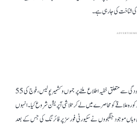
 کی شناخت کی جا رہی ہے۔
ADVERTISEM
سرکاری ذرائع نے بتایا کہ قصبہ پلوامہ میں جنگجووں کی موجودگی سے متعلق خفیہ اطلاع ملنے پر جموں و کشمیر پولیس، فوج کی 55
 مذکورہ علاقے کو محاصرے میں لے کر تلاشی آپریشن شروع کیا۔ انہوں
 وہاں موجود جنگجووں نے سکیورٹی فورسز پر فائرنگ کی جس کے بعد