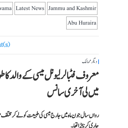
wama
Latest News
Jammu and Kashmir
Abu Huraira
(s)
دیگر ممالک
میں لی آخری سانس
رواں سال جون ماہ میں جارج میسی کی طبیعت کو لے کر مختلف طر
جاری کرنا پڑا تھا۔