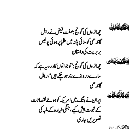
چھاتروں کی گونج: صفت فیض نے راہل
گاندھی کو سنائی پٹنہ میں طلبا پر ہوئی پولیس
بربریت کی داستان
چھاتروں کی گونج: ’نوجوانوں کا درد یہ ہے کہ
سارے دروازے بند ہو چکے ہیں‘، راہل
گاندھی
ایران نے جنگ میں امریکہ کو ہوئے نقصانات
کے ثبوت پیش کیے، جنگی طیارہ کے ملبہ کی
تصویریں جاری