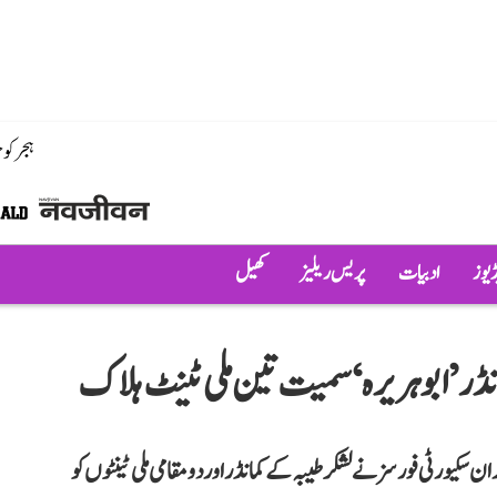
ہجر کو
ڈیوز
ادبیات
پریس ریلیز
کھیل
انڈر ’ابو ہریرہ‘ سمیت تین ملی ٹینٹ ہلاک
ن سکیورٹی فورسز نے لشکر طیبہ کے کمانڈر اور دو مقامی ملی ٹینٹوں کو