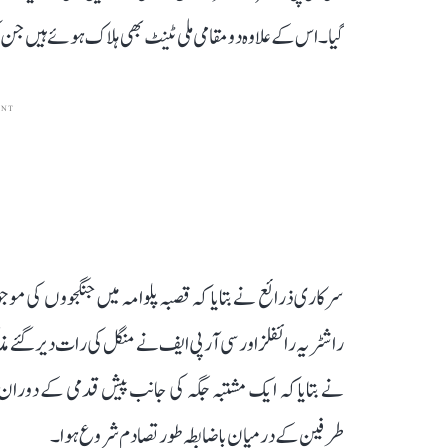
گیا۔ اس کے علاوہ دو مقامی ملی ٹینٹ بھی ہلاک ہوئے ہیں جن
ENT
راشٹریہ رائفلز اور سی آر پی ایف نے منگل کی رات دیر گئے
نے بتایا کہ ایک مشتبہ جگہ کی جانب پیش قدمی کے دوران
طرفین کے درمیان باضابطہ طور تصادم شروع ہوا۔