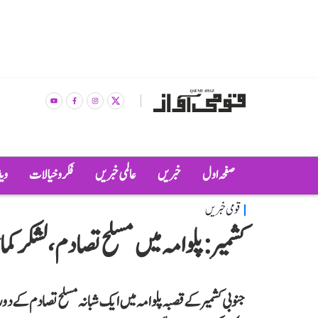
صفحہ اول
خبریں
عالمی خبریں
فکر و خیالات
وی
قومی خبریں
کشمیر: پلوامہ میں مسلح تصادم، لشکر کم
جنوبی کشمیر کے قصبہ پلوامہ میں ایک شبانہ مسلح تصادم کے دورا