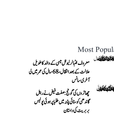
Most Popul
معروف فٹبالر لیونل میسی کے والد کا طویل
علالت کے بعد انتقال، 68 سال کی عمر میں لی
آخری سانس
چھاتروں کی گونج: صفت فیض نے راہل
گاندھی کو سنائی پٹنہ میں طلبا پر ہوئی پولیس
بربریت کی داستان