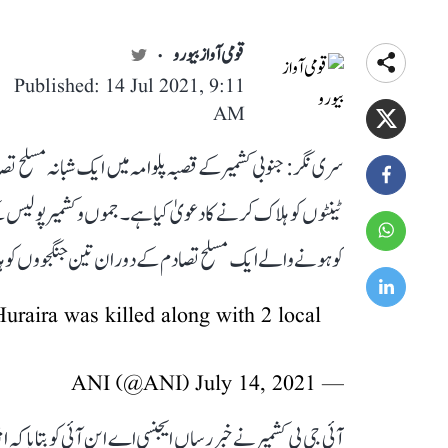
قومی آواز بیورو
Published: 14 Jul 2021, 9:11
AM
سری نگر: جنوبی کشمیر کے قصبہ پلوامہ میں ایک شبانہ مسلح تصا
ٹینٹوں کو ہلاک کرنے کا دعویٰ کیا ہے۔ جموں و کشمیر پولیس ک
کو ہونے والے ایک مسلح تصادم کے دوران تین جنگجووں کو ہل
raira was killed along with 2 local
July 14, 2021
— ANI (@ANI)
آئی جی پی کشمیر نے خبررساں ایجنسی اے این آئی کو بتایا کہ انک