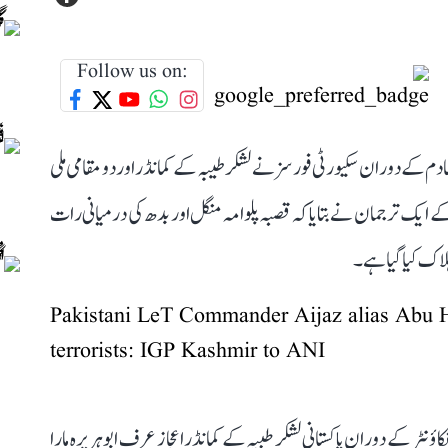
Follow us on:
دم کے دوران سکیورٹی فورسز نے لشکر طیبہ کے کمانڈر اور دو مقامی ملی
ے ایک ترجمان نے بتایا کہ قصبہ پلوامہ منگل اور بدھ کی درمیانی رات
اک کیا گیا ہے۔
Pakistani LeT Commander Aijaz alias Abu Hu
terrorists: IGP Kashmir to ANI
اؤنٹر کے دوران پاکستانی لشکر طبیہ کے کمانڈر اعجاز عرف ابو ہریرہ مارا