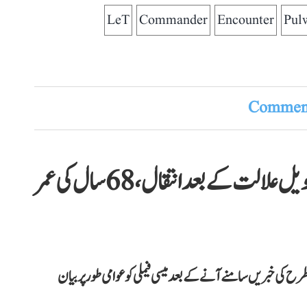
LeT
Commander
Encounter
Pul
Comment
معروف فٹبالر لیونل میسی کے والد کا طویل علالت کے بعد انتقال، 68 سال کی عمر
ح کی خبریں سامنے آنے کے بعد میسی فیملی کو عوامی طور پر بیان