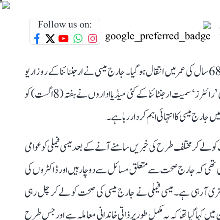
Follow us on:
ارجنٹائنا کے معروف فٹبالر لیونل میسی کے والد جارج میسی کا 68 سال کی عمر میں انتقال ہو گیا۔ جارج میسی نے ارجنٹائنا کے روزاریو
میں طویل علالت کے بعد آخری سانس لی۔ خبر رساں ایجنسی ’رائٹرز‘ سمیت ارجنٹائنا کے کئی میڈیا اداروں نے ہفتہ (8 اگست) کو
 جارج میسی کا انتہائی اہم کردار رہا ہے۔
و لے کر مختلف طرح کی خبریں سامنے آنے کے بعد میسی فیملی کو عوامی
کی تھی کہ جارج صحت سے متعلق مسائل سے دوچار ہیں اور ڈاکٹروں کی
 بہتری آ رہی ہے۔ میسی فیملی نے جارج میسی کی صحت کو لے کر چل رہی
میں کہا گیا تھا کہ یہ مکمل طور پر ذاتی خاندانی معاملہ ہے اور جس طرح