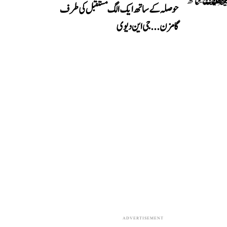
حوصلہ کے ساتھ ایک الگ مستقبل کی طرف
گامزن... جی این دیوی
ADVERTISEMENT