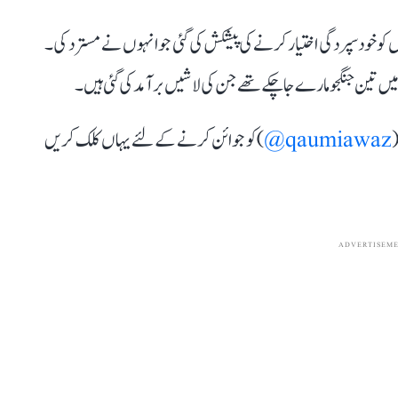
 کو خودسپردگی اختیار کرنے کی پیشکش کی گئی جو انہوں نے مسترد کی۔
یں تین جنگجو مارے جا چکے تھے جن کی لاشیں برآمد کی گئی ہیں۔
(
qaumiawaz@
) کو جوائن کرنے کے لئے یہاں کلک کریں
ADVERTISEM