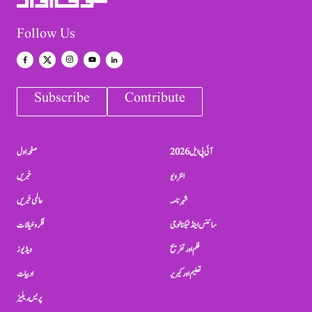
Follow Us
Subscribe
Contribute
آئی پی ایل 2026
صفحہ اول
انٹرویو
خبریں
شہرنامہ
عالمی خبریں
سائنس اینڈ ٹیکنالوجی
فکر و خیالات
فلم اور تفریح
ویڈیوز
تعلیم اور کیریر
ادبیات
پریس ریلیز