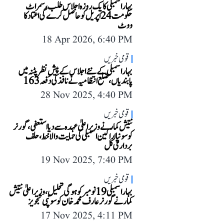
بہار اسمبلی کا یک روزہ اجلاس طلب، سمراٹ
حکومت 24 اپریل کو حاصل کرے گی اعتماد کا
ووٹ
18 Apr 2026, 6:40 PM
قومی خبریں
بہار اسمبلی کے نئے اجلاس کے پیشِ نظر پٹنہ میں
پابندیاں، ضلع انتظامیہ نے نافذ کی دفعہ 163
28 Nov 2025, 4:40 PM
قومی خبریں
نتیش کمار نے وزیر اعلیٰ عہدہ سے دیا استعفی، گورنر
کو سونپا اراکین اسمبلی کی حمایت والا خط، حلف
برداری کل
19 Nov 2025, 7:40 PM
قومی خبریں
بہار اسمبلی 19 نومبر کو ہوگی تحلیل، وزیر اعلیٰ نتیش
کمار نے گورنر عارف محمد خان کو سونپی تجویز
17 Nov 2025, 4:11 PM