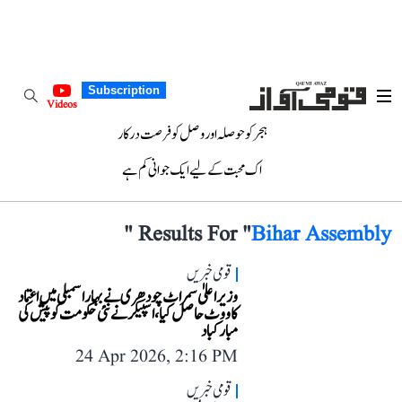
Subscription
Videos
ہجر کو حوصلہ اور وصل کو فرصت درکار
اک محبت کے لیے ایک جوانی کم ہے
"
Results For "
Bihar Assembly
قومی خبریں
وزیر اعلیٰ سمراٹ چودھری نے بہار اسمبلی میں اعتماد
کا ووٹ حاصل کیا، اسپیکر نے نئی حکومت کو پیش کی
مبارکباد
24 Apr 2026, 2:16 PM
قومی خبریں