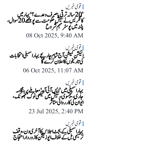
قومی خبریں
’20 سالہ ترقی یا صرف وعدے؟‘ بہار میں
کانگریس نے نتیش حکومت سے پوچھے 20 سوال،
پٹنہ میں پوسٹر مہم شروع
08 Oct 2025, 9:40 AM
قومی خبریں
الیکشن کمیشن آج شام چار بجے بہار اسمبلی انتخابات
کی تاریخوں کا اعلان کرے گا
06 Oct 2025, 11:07 AM
قومی خبریں
بہار اسمبلی میں ’ایس آئی آر‘ معاملے پر ہنگامہ
جاری، تیجسوی-نتیش میں تیکھی نوک جھونک،
ایوان کی کارروائی متاثر
23 Jul 2025, 2:40 PM
قومی خبریں
بہار اسمبلی کے بجٹ اجلاس کا آخری دن، وقف
ترمیمی بل کے خلاف اپوزیشن کا زوردار احتجاج