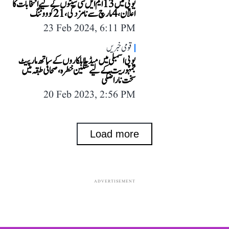
یوپی میں 13 ایم ایل سی سیٹوں کے لیے انتخابات کا
اعلان، 4 مارچ سے نامزدگی، 21 کو ووٹنگ
23 Feb 2024, 6:11 PM
قومی خبریں
یوپی اسمبلی میں میڈیا اہلکاروں کے ساتھ مار پیٹ
جمہوریت کے لیے سنگین خطرہ، صحافی طبقہ میں
سخت ناراضگی
20 Feb 2023, 2:56 PM
Load more
ADVERTISEMENT