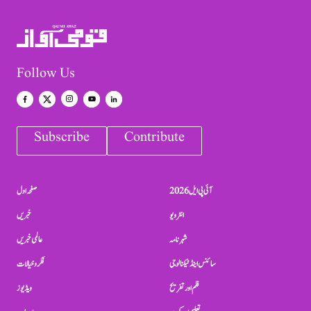
Follow Us
Subscribe
Contribute
آئی پی ایل 2026
صفحہ اول
انٹرویو
خبریں
شہرنامہ
عالمی خبریں
سائنس اینڈ ٹیکنالوجی
فکر و خیالات
فلم اور تفریح
ویڈیوز