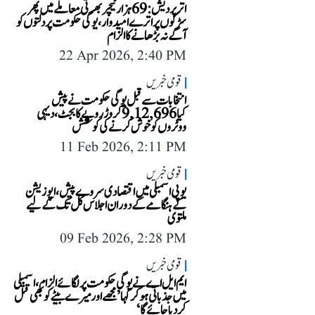
اتر پردیش: 69 ہزار ٹیچر بھرتی معاملے میں پھر
سڑکوں پر اترے امیدوار، یوگی حکومت پر دلتوں کو
آگے ‏نہ بڑھانے کا الزام
22 Apr 2026, 2:40 PM
قومی خبریں
انتخابات سے قبل یوگی حکومت نے پیش
کیا 9,12,696 کروڑ روپے کا بجٹ، دیہی
ووٹروں کو خوش کرنے کی کوشش
11 Feb 2026, 2:11 PM
قومی خبریں
یوپی اسمبلی میں اقتصادی سروے پیش، اپوزیشن
کے ہنگامے کے دوران اجلاس کل تک کے لیے
ملتوی
09 Feb 2026, 2:28 PM
قومی خبریں
ایم ایل اے نے یوگی حکومت پر لگائے الزام، اسمبلی
میں جذباتی ہوکر کہا ’مجھےاور میرے بیٹے کو بھی قتل
کر دیا جائے گا‘