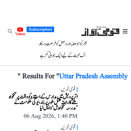
Subscription
Videos
ہجر کو حوصلہ اور وصل کو فرصت درکار
اک محبت کے لیے ایک جوانی کم ہے
"
Results For "
Uttar Pradesh Assembly
قومی خبریں
اتر پردیش میں مدارس کے اساتذہ کو وقت پر تنخواہ
ملنے کا راستہ مکمل طور پر بند، یوگی حکومت نے
’مدرسہ تنخواہ بل‘ واپس لیا
06 Aug 2026, 1:40 PM
قومی خبریں