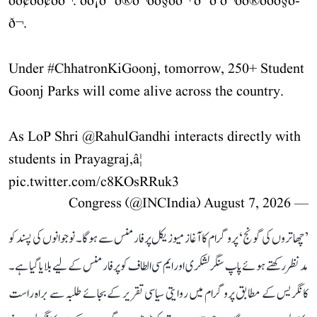
ðð¢ð­ð¢ðð¬. ðð¡ð¨ð®ð¬ðð§ðð¬ ð¨ð ð¬ð­ð®ððð§ð­
ð¬.
Under
#ChhatronKiGoonj
, tomorrow, 250+ Student
Goonj Parks will come alive across the country.
As LoP Shri
@RahulGandhi
interacts directly with
students in Prayagraj,â¦
pic.twitter.com/c8KOsRRuk3
August 7, 2026
— Congress (@INCIndia)
’چھاتروں کی گونج‘ پروگرام کا آغاز میوزیکل پرفارمنس سے ہوگا۔ نوجوانوں کی پسند کو
مدنظر رکھتے ہوئے پاپ سنگر لشکری اور ایم سی الطاف کو پرفارمنس کے لیے بلایا گیا ہے۔
کانگریس کے مطابق پروگرام میں روایتی سیاسی تقریر کے بجائے طلبہ سے براہ راست