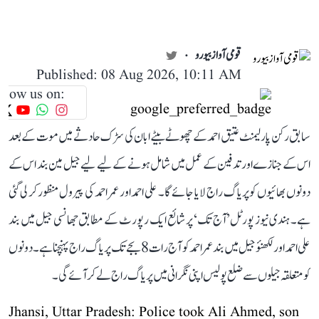
قومی آواز بیورو
Published: 08 Aug 2026, 10:11 AM
llow us on:
سابق رکن پارلیمنٹ عتیق احمد کے چھوٹے بیٹے ابان کی سڑک حادثے میں موت کے بعد
اس کے جنازے اور تدفین کے عمل میں شامل ہونے کے لیے لیے جیل مین بند اس کے
دونوں بھائیوں کو پریاگ راج لایا جائے گا۔ علی احمد اور عمر احمد کی پیرول منظور کر لی گئی
ہے۔ ہندی نیوز پورٹل ’آج تک‘ پر شائع ایک رپورٹ کے مطابق جھانسی جیل میں بند
علی احمد اور لکھنؤ جیل میں بند عمر احمد کو آج رات 8 بجے تک پریاگ راج پہنچنا ہے۔ دونوں
کو متعلقہ جیلوں سے ضلع پولیس اپنی نگرانی میں پریاگ راج لے کر آئے گی۔
Jhansi, Uttar Pradesh: Police took Ali Ahmed, son