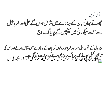
قومی خبریں
چھوٹے بھائی ابان کے جنازے میں شامل ہوں گے علی اور عمر، جیل
سے سخت سیکورٹی میں پہنچیں گے پریاگ راج
پیرول کے تحت علی احمد اور عمر احمد دونوں کو ابان کے جنازے میں شامل ہونے اور اس کی
تدفین مکمل ہونے تک پریاگ راج میں رہنے کی اجازت دی گئی ہے۔