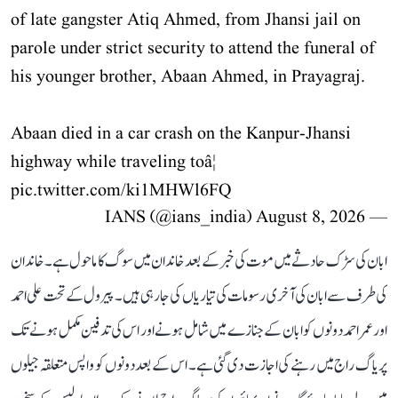
of late gangster Atiq Ahmed, from Jhansi jail on
parole under strict security to attend the funeral of
his younger brother, Abaan Ahmed, in Prayagraj.
Abaan died in a car crash on the Kanpur-Jhansi
highway while traveling toâ¦
pic.twitter.com/ki1MHWl6FQ
August 8, 2026
— IANS (@ians_india)
ابان کی سڑک حادثے میں موت کی خبر کے بعد خاندان میں سوگ کا ماحول ہے۔ خاندان
کی طرف سے ابان کی آخری رسومات کی تیاریاں کی جا رہی ہیں۔ پیرول کے تحت علی احمد
اور عمر احمد دونوں کو ابان کے جنازے میں شامل ہونے اور اس کی تدفین مکمل ہونے تک
پریاگ راج میں رہنے کی اجازت دی گئی ہے۔ اس کے بعد دونوں کو واپس متعلقہ جیلوں