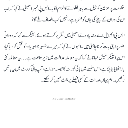
حکومت پر ملزمین کو جیل سے باہر نکلوانے کا الزام لگایا۔ ایس پی ممبر اسمبلی نے کہا کہ اب
ان کی اور ان کے بیٹے کی جان کو خطرہ ہے، انہیں کب انصاف ملے گا؟
ایس پی ایم ایل اے وجما یادو نے اسمبلی میں تقریر کرتے ہوئے اسپیکر سے کہا کہ وہ ذاتی
طور پراپنی بات کرنا چاہتی ہیں۔ انہوں نے کہا کہ میرے شوہر جواہر یادو کو قتل کر دیا گیا،
اس پر اسپیکر ستیش مہانا نے کہا کہ یہ معاملہ عدالت میں زیر سماعت ہے... یہ معاملہ کئی
باراٹھایا جا چکا ہے، اس سلسلے میں ہائی کورٹ کا فیصلہ ہونا ہے، آپ ہائی کورٹ میں یہ باتیں
رکھیں۔ ہم یہاں عدالت کے کسی فیصلے پر بحث نہیں کر سکتے۔
ADVERTISEMENT