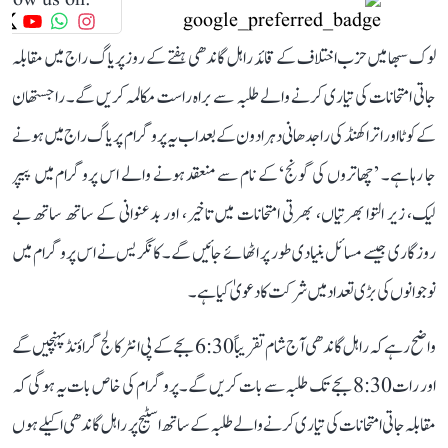
لوک سبھا میں حزب اختلاف کے قائد راہل گاندھی ہفتے کے روز پریاگ راج میں مقابلہ
جاتی امتحانات کی تیاری کرنے والے طلبہ سے براہ راست مکالمہ کریں گے۔ راجستھان
کے کوٹا اور اتراکھنڈ کی راجدھانی دہرادون کے بعد اب یہ پروگرام پریاگ راج میں ہونے
جا رہا ہے۔ ’چھاتروں کی گونج‘ کے نام سے منعقد ہونے والے اس پروگرام میں پیپر
لیک، زیر التوا بھرتیاں، بھرتی امتحانات میں تاخیر، اور بدعنوانی کے ساتھ ساتھ بے
روزگاری جیسے مسائل بنیادی طور پر اٹھائے جائیں گے۔ کانگریس نے اس پروگرام میں
نوجوانوں کی بڑی تعداد میں شرکت کا دعویٰ کیا ہے۔
واضح رہے کہ راہل گاندھی آج شام تقریباً 6:30 بجے کے پی انٹر کالج گراؤنڈ پہنچیں گے
اور رات 8:30 بجے تک طلبہ سے بات کریں گے۔ پروگرام کی خاص بات یہ ہوگی کہ
مقابلہ جاتی امتحانات کی تیاری کرنے والے طلبہ کے ساتھ اسٹیج پر راہل گاندھی اکیلے ہوں