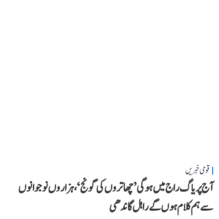
قومی خبریں
آج پریاگ راج میں ہوگی ’چھاتروں کی گونج‘، ہزاروں نوجوانوں
سے ہم کلام ہوں گے راہل گاندھی