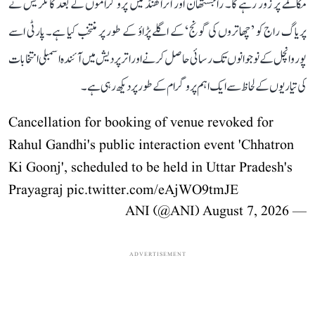
مکالمے پر زور رہے گا۔ راجستھان اور اتراکھنڈ میں پروگراموں کے بعد کانگریس نے
پریاگ راج کو ’چھاتروں کی گونج‘ کے اگلے پڑاؤ کے طور پر منتخب کیا ہے۔ پارٹی اسے
پوروانچل کے نوجوانوں تک رسائی حاصل کرنے اور اتر پردیش میں آئندہ اسمبلی انتخابات
کی تیاریوں کے لحاظ سے ایک اہم پروگرام کے طور پر دیکھ رہی ہے۔
Cancellation for booking of venue revoked for
Rahul Gandhi's public interaction event 'Chhatron
Ki Goonj', scheduled to be held in Uttar Pradesh's
Prayagraj
pic.twitter.com/eAjWO9tmJE
August 7, 2026
— ANI (@ANI)
ADVERTISEMENT