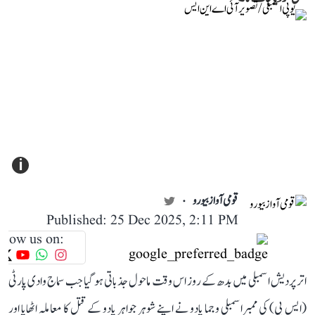
i
قومی آواز بیورو
Published: 25 Dec 2025, 2:11 PM
llow us on:
اتر پردیش اسمبلی میں بدھ کے روز اس وقت ماحول جذباتی ہو گیا جب سماج وادی پارٹی
(ایس پی) کی ممبراسمبلی وجما یادو نے اپنے شوہر جواہر یادو کے قتل کا معاملہ اٹھایا اور