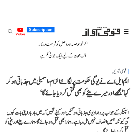
Subscription
Videos
ہجر کو حوصلہ اور وصل کو فرصت درکار
اک محبت کے لیے ایک جوانی کم ہے
قومی خبریں
ایم ایل اے نے یوگی حکومت پر لگائے الزام، اسمبلی میں جذباتی ہوکر
کہا ’مجھےاور میرے بیٹے کو بھی قتل کر دیا جائے گا‘
اسپیکر کے جواب پر وجما دیوی جذباتی ہو گئیں اور کہنے لگیں کہ میں بار بار اپنی بات کہوں
گی کیونکہ ہمیں انصاف نہیں مل رہا ہے۔ ہمارا بھی قتل ہو جائے گا، ہمارے بیٹے اور بیٹی کو
قتل کر دیا جائے گا۔