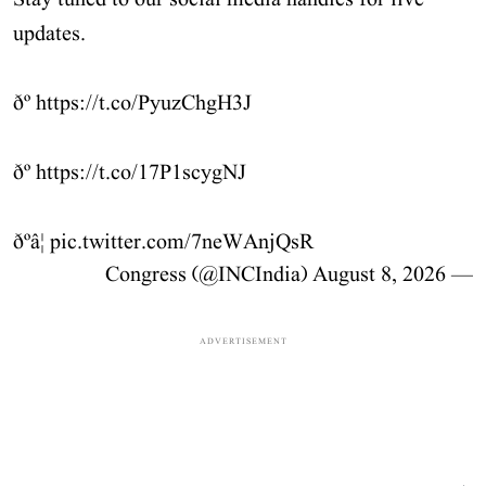
Stay tuned to our social media handles for live
updates.
ðº
https://t.co/PyuzChgH3J
ðº
https://t.co/17P1scygNJ
ðºâ¦
pic.twitter.com/7neWAnjQsR
August 8, 2026
— Congress (@INCIndia)
ADVERTISEMENT