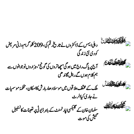
دہلی ایمس کے ڈاکٹروں نے تاریخ رقم کی، 209 کلوگرام وزنی مریض
کو دی نئی زندگی
آج پریاگ راج میں ہوگی ’چھاتروں کی گونج‘، ہزاروں نوجوانوں سے
ہم کلام ہوں گے راہل گاندھی
ملک کے مختلف علاقوں میں موسلادھار بارش کا امکان، محکمۂ موسمیات
نے جاری کیا الرٹ
سلمان خان کے گلیکسی اپارٹمنٹ کے باہر ڈیوٹی پر تعینات کانسٹیبل
گنیش کی موت