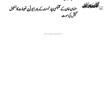
سلمان خان کے گلیکسی اپارٹمنٹ کے باہر ڈیوٹی پر تعینات کانسٹیبل
گنیش کی موت
ADVERTISEMENT