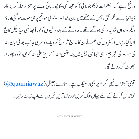
واضح رہے کہ جمعرات (6 جولائی) کو جھانسی-کانپور ہائی وے پر تیز رفتار کریٹا کار
ڈیوائیڈر سے ٹکرا گئی، جس کے نتیجے میں ابان احمد اور سونو کی موقع پر ہی موت ہو گئی اور 3
دیگر نوجوان شدید زخمی ہو گئے تھے۔ حادثے کے بعد زخمیوں کو فوراً جھانسی میڈیکل کالج
لایا گیا، جہاں ڈاکٹروں کی ٹیم نے ان کا علاج شروع کر دیا۔ دوسری جانب بھائی ابان احمد
کی موت کی خبر جیسے ہی جھانسی جیل میں بند عتیق احمد کے بیٹے علی احمد کو ملی، تو وہ پھوٹ
پھوٹ کر رونے لگا۔
قومی آواز اب ٹیلی گرام پر بھی دستیاب ہے۔ ہمارے چینل (
qaumiawaz@
)
کو جوائن کرنے کے لئے یہاں کلک کریں اور تازہ ترین خبروں سے اپ ڈیٹ رہیں۔
ADVERTISEMENT