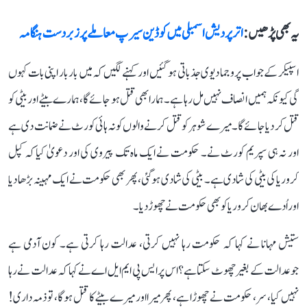
یہ بھی پڑھیں :
اتر پردیش اسمبلی میں کوڈین سیرپ معاملے پر زبردست ہنگامہ
اسپیکر کے جواب پر وجما دیوی جذباتی ہو گئیں اور کہنے لگیں کہ میں بار بار اپنی بات کہوں
گی کیونکہ ہمیں انصاف نہیں مل رہا ہے۔ ہمارا بھی قتل ہو جائے گا، ہمارے بیٹے اور بیٹی کو
قتل کر دیا جائے گا۔ میرے شوہر کو قتل کرنے والوں کو نہ ہائی کورٹ نے ضمانت دی ہے
اور نہ ہی سپریم کورٹ نے۔ حکومت نے ایک ماہ تک پیروی کی اور دعویٰ کیا کہ کپل
کروریا کی بیٹی کی شادی ہے۔ بیٹی کی شادی ہوگئی، پھر بھی حکومت نے ایک مہینہ بڑھا دیا
اور اُدے بھان کروریا کو بھی حکومت نے چھوڑ دیا۔
ستیش مہانا نے کہا کہ حکومت رہا نہیں کرتی، عدالت رہا کرتی ہے۔ کون آدمی ہے
جوعدالت کے بغیر چھوٹ سکتا ہے؟ اس پرایس پی ایم ایل اے نے کہا کہ عدالت نے رہا
نہیں کیا، سر، حکومت نے چھوڑا ہے، پھرمیرا اور میرے بیٹے کا قتل ہوگا، تو ذمہ داری!