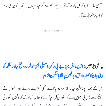
اسمبلی بتائے کہ اگر کل کچھ ہوگیا تو... ایسے کھلے عام گھوم رہے ہیں... آپ کو میری بات
کو بار بارسننا پڑے گا۔
ADVERTISEMENT
یہ بھی پڑھیں :
اتر پردیش: بی جے پی رکن اسمبلی بھی خوفزدہ، فتح بہادر سنگھ کو
اپنی جان کا خطرہ لاحق، پولیس پر لگایا سنگین الزام
اس کے بعد اپوزیشن لیڈر ماتا پرساد پانڈے بھی کھڑے ہوئے اور انہوں نے
اسپیکرسےایس پی ایم ایل اے کو سیکورٹی فراہم کرنے کا مطالبہ کیا اور کہا کہ انہیں سیکورٹی