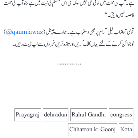
ہے۔ آپ کی محنت میں کوئی کمی نہیں، بلکہ کمی اس سسٹم کی نیت میں ہے، جو آپ کی محنت
کا صلہ نہیں دیتی۔‘‘
قومی آواز اب ٹیلی گرام پر بھی دستیاب ہے۔ ہمارے چینل (
qaumiawaz@
)
کو جوائن کرنے کے لئے یہاں کلک کریں اور تازہ ترین خبروں سے اپ ڈیٹ رہیں۔
ADVERTISEMENT
Prayagraj
dehradun
Rahul Gandhi
congress
Chhatron ki Goonj
Kota