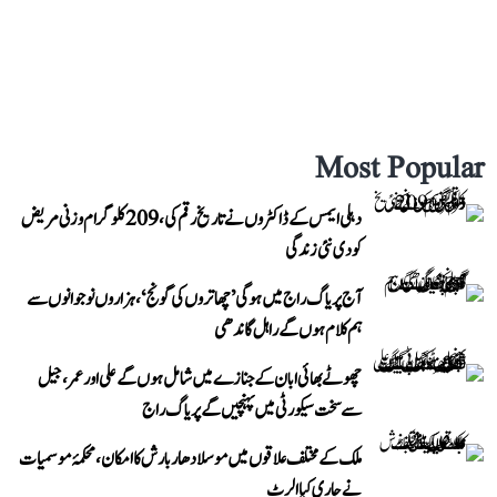
Most Popular
دہلی ایمس کے ڈاکٹروں نے تاریخ رقم کی، 209 کلوگرام وزنی مریض
کو دی نئی زندگی
آج پریاگ راج میں ہوگی ’چھاتروں کی گونج‘، ہزاروں نوجوانوں سے
ہم کلام ہوں گے راہل گاندھی
چھوٹے بھائی ابان کے جنازے میں شامل ہوں گے علی اور عمر، جیل
سے سخت سیکورٹی میں پہنچیں گے پریاگ راج
ملک کے مختلف علاقوں میں موسلادھار بارش کا امکان، محکمۂ موسمیات
نے جاری کیا الرٹ