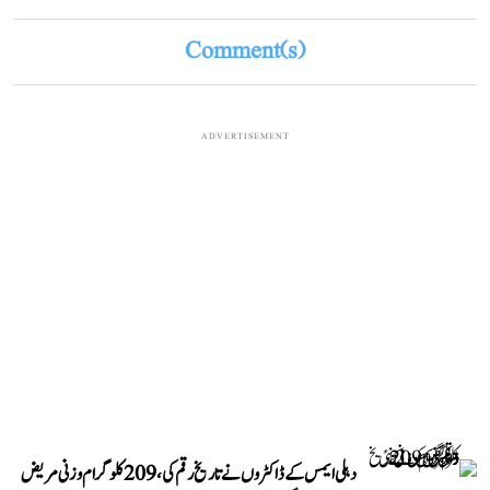
Comment(s)
ADVERTISEMENT
دہلی ایمس کے ڈاکٹروں نے تاریخ رقم کی، 209 کلوگرام وزنی مریض