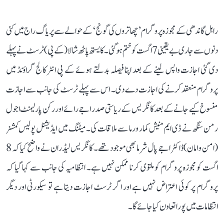
راہل گاندھی کے مجوزہ پروگرام ’چھاتروں کی گونج‘ کے حوالے سے پریاگ راج میں کئی
دنوں سے جاری بے یقینی 7 اگست کو ختم ہو گئی۔ کایستھ پاٹھ شالا (کے پی) ٹرسٹ نے پہلے
دی گئی اجازت واپس لینے کے بعد اپنا فیصلہ بدلتے ہوئے کے پی انٹر کالج گراؤنڈ میں
پروگرام منعقد کرنے کی اجازت دے دی۔ اس سے پہلے ٹرسٹ کی جانب سے اجازت
منسوخ کیے جانے کے بعد کانگریس کے ریاستی صدر اجے رائے اور رکن پارلیمنٹ اجول
رمن سنگھ نے ڈی ایم منیش کمار ورما سے ملاقات کی۔ میٹنگ میں ایڈیشنل پولیس کمشنر
(امن و امان) ڈاکٹر اجے پال شرما بھی موجود تھے۔ کانگریس لیڈران نے واضح کیا کہ 8
اگست کو مجوزہ پروگرام کو ملتوی کرنا ممکن نہیں ہے۔ انتظامیہ کی جانب سے کہا گیا کہ
پروگرام پر کوئی اعتراض نہیں ہے اور اگر ٹرسٹ اجازت دیتا ہے تو سیکورٹی اور دیگر
انتظامات میں پورا تعاون کیا جائے گا۔