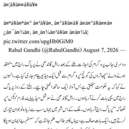
à¤¦à¥à¤¤à¥à¥¤
à¤ªà¥à¤ªà¤° à¤²à¥à¤, à¤°à¥à¤à¥ à¤­à¤°à¥à¤¤à¤
¿à¤¯à¤¾à¤, à¤¸à¤¾à¤²à¥à¤ à¤à¤¾â¦
pic.twitter.com/upgHb0GiM0
August 7, 2026
— Rahul Gandhi (@RahulGandhi)
دوسری جانب پروگرام کی اجازت ملنے کے بعد راہل گاندھی نے پریاگ راج میں منعقد
ہونے والے ’چھاتروں کی گونج‘ پروگرام سے قبل ایک ویڈیو پیغام جاری کیا ہے۔ انہوں
نے کہا کہ یہ حکومت جھکتی ہے بس آواز ایک ساتھ اٹھنی چاہیے۔ ہفتے کے روز پریاگ
راج میں یہی بات کرنے آ رہا ہوں۔ راہل گاندھی نے سوشل میڈیا پلیٹ فارم ’ایکس‘ پر
لکھا کہ ’’پریاگ راج آ رہا ہوں۔ ملک کے اس شہر میں جہاں سب سے زیادہ نوجوان تیاری
کرتے ہیں۔ ایک بات صاف ہے، یہاں کا ہر طالب علم جانتا ہے کہ سسٹم بے ایمان ہو چکا