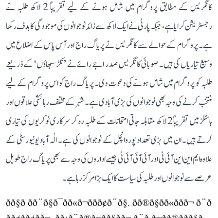
کانگریس کے مطابق پروگرام میں شامل ہونے کے لیے تقریباً 2 لاکھ طلبہ نے
رجسٹریشن کرایا ہے، جبکہ پارٹی نے ایک لاکھ سے زائد نوجوانوں کی موجودگی کا ہدف رکھا
ہے۔ پروگرام کے حوالے سے کانگریس نے پریاگ راج اور آس پاس کے اضلاع میں
وسیع تیاریاں کی ہیں۔ صوبائی کانگریس صدر اجے رائے نے ’نکڑ سبھاؤں‘ کے ذریعے
طلبہ کو پروگرام میں شامل ہونے کی دعوت دی۔ پریاگ راج کو اس پروگرام کے لیے
منتخب کرنے کی وجہ بھی نوجوانوں کی بڑی آبادی ہے۔ شہر کے مختلف رہائشی علاقوں اور
ہاسٹلز میں تقریباً 2 لاکھ مقابلہ جاتی امتحانات کے طلبہ رہ کر سرکاری نوکریوں کی تیاری
کرتے ہیں۔ ان میں بڑی تعداد پوروانچل کے نوجوانوں کی ہے۔ الٰہ آباد یونیورسٹی کے
علاوہ ایم این این آئی ٹی اور آئی آئی آئی ٹی جیسے اداروں کی وجہ سے بھی پریاگ راج طویل
عرصے سے نوجوانوں اور طلبہ کی سیاست کا ایک بڑا مرکز رہا ہے۔
ðð§ð ðð¨ð§ð¯ðð«ð¬ðð­ð¢ð¨ð§. ðð®ð§ðð«ððð¬ ð¨ð