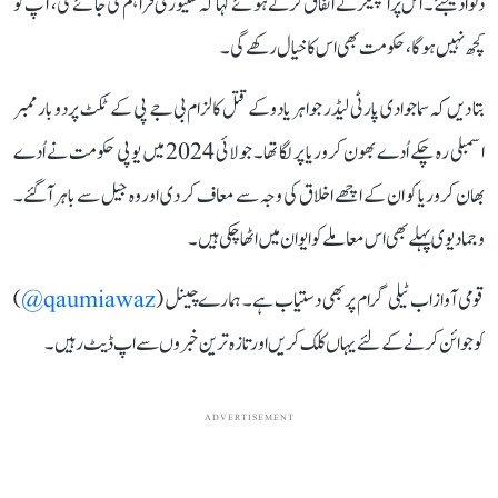
دلوا دیجئے۔ اس پراسپیکر نے اتفاق کرتے ہوئے کہا کہ سکیورٹی فراہم کی جائے گی، آپ کو
کچھ نہیں ہوگا، حکومت بھی اس کا خیال رکھے گی۔
بتا دیں کہ سماجوادی پارٹی لیڈر جواہر یادو کے قتل کالزام بی جے پی کے ٹکٹ پر دو بار ممبر
اسمبلی رہ چکے اُدے بھون کروریا پر لگا تھا۔ جولائی 2024 میں یوپی حکومت نے اُدے
بھان کروریا کو ان کے اچھے اخلاق کی وجہ سے معاف کر دی اوروہ جیل سے باہر آگئے۔
وجما دیوی پہلے بھی اس معاملے کو ایوان میں اٹھا چکی ہیں۔
قومی آواز اب ٹیلی گرام پر بھی دستیاب ہے۔ ہمارے چینل (
qaumiawaz@
)
کو جوائن کرنے کے لئے یہاں کلک کریں اور تازہ ترین خبروں سے اپ ڈیٹ رہیں۔
ADVERTISEMENT