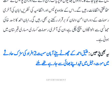
میں لے جایا جائے گا۔ دونوں بھائیوں کو پریاگ راج لانے کے دوران پولیس کے سخت
حفاظتی انتظامات رہیں گے۔ اس کے علاوہ پولیس اور انتظامیہ کی نظریں ابان کی آخری
رسومات کے دوران امن و امان کو برقرار رکھنے پر بھی رہیں گی۔ ابان احمد کا جسد خاکی
جھانسی سے ہٹوا گاؤں پہنچ چکی ہے، ان کی آخری رسومات کساری مساری قبرستان میں
ہونی ہے۔
یہ بھی پڑھیں :
عتیق احمد کے چھوٹے بیٹے آبان سمیت 2 افراد کی سڑک حادثے
میں موت، جیل میں قید اپنے بھائی سے جا رہے تھے ملنے
ADVERTISEMENT