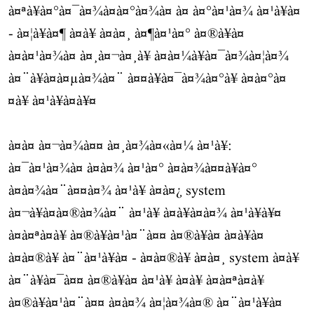
à¤ªà¥à¤°à¤¯à¤¾à¤à¤°à¤¾à¤ à¤ à¤°à¤¹à¤¾ à¤¹à¥à¤
- à¤¦à¥à¤¶ à¤à¥ à¤à¤¸ à¤¶à¤¹à¤° à¤®à¥à¤
à¤à¤¹à¤¾à¤ à¤¸à¤¬à¤¸à¥ à¤à¤¼à¥à¤¯à¤¾à¤¦à¤¾
à¤¨à¥à¤à¤µà¤¾à¤¨ à¤¤à¥à¤¯à¤¾à¤°à¥ à¤à¤°à¤
¤à¥ à¤¹à¥à¤à¥¤
à¤à¤ à¤¬à¤¾à¤¤ à¤¸à¤¾à¤«à¤¼ à¤¹à¥:
à¤¯à¤¹à¤¾à¤ à¤à¤¾ à¤¹à¤° à¤à¤¾à¤¤à¥à¤°
à¤à¤¾à¤¨à¤¤à¤¾ à¤¹à¥ à¤à¤¿ system
à¤¬à¥à¤à¤®à¤¾à¤¨ à¤¹à¥ à¤à¥à¤à¤¾ à¤¹à¥à¥¤
à¤à¤ªà¤à¥ à¤®à¥à¤¹à¤¨à¤¤ à¤®à¥à¤ à¤à¥à¤
à¤à¤®à¥ à¤¨à¤¹à¥à¤ - à¤à¤®à¥ à¤à¤¸ system à¤à¥
à¤¨à¥à¤¯à¤¤ à¤®à¥à¤ à¤¹à¥ à¤à¥ à¤à¤ªà¤à¥
à¤®à¥à¤¹à¤¨à¤¤ à¤à¤¾ à¤¦à¤¾à¤® à¤¨à¤¹à¥à¤