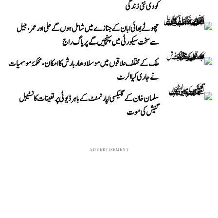
کو دی نئی زندگی
چھوٹے بھائی ابان کے جنازے میں شامل ہوں گے علی اور عمر، جیل
سے سخت سیکورٹی میں پہنچیں گے پریاگ راج
ملک کے مختلف علاقوں میں موسلادھار بارش کا امکان، محکمۂ موسمیات
نے جاری کیا الرٹ
سلمان خان کے گلیکسی اپارٹمنٹ کے باہر ڈیوٹی پر تعینات کانسٹیبل
گنیش کی موت
ADVERTISEMENT