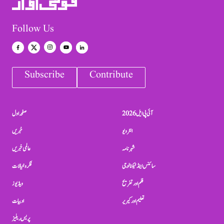
Follow Us
Subscribe
Contribute
آئی پی ایل 2026
صفحہ اول
انٹرویو
خبریں
شہرنامہ
عالمی خبریں
سائنس اینڈ ٹیکنالوجی
فکر و خیالات
فلم اور تفریح
ویڈیوز
تعلیم اور کیریر
ادبیات
پریس ریلیز