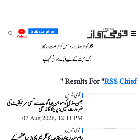
Subscription
Videos
ہجر کو حوصلہ اور وصل کو فرصت درکار
اک محبت کے لیے ایک جوانی کم ہے
"
Results For "
RSS Chief
قومی خبریں
جین-زی کو موہن بھاگوت سے کسی سرٹیفکیٹ کی
ضرورت نہیں: پرینکا گاندھی
07 Aug 2026, 12:11 PM
قومی خبریں
رام مندر چندہ تنازعہ: کانگریس کا وزیر اعظم کے