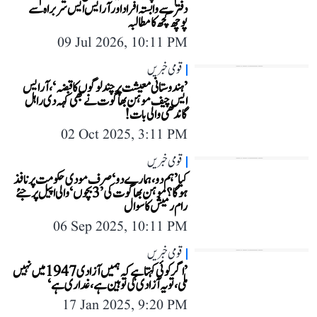
دفتر سے وابستہ افراد اور آر ایس ایس سربراہ سے
پوچھ گچھ کا مطالبہ
09 Jul 2026, 10:11 PM
قومی خبریں
’ہندوستانی معیشت پر چند لوگوں کا قبضہ‘، آر ایس
ایس چیف موہن بھاگوت نے بھی کہہ دی راہل
گاندھی والی بات!
02 Oct 2025, 3:11 PM
قومی خبریں
کیا ’ہم دو، ہمارے دو‘ صرف مودی حکومت پر نافذ
ہوگا؟ موہن بھاگوت کی ’3 بچوں‘ والی اپیل پر جئے
رام رمیش کا سوال
06 Sep 2025, 10:11 PM
قومی خبریں
’اگر کوئی کہتا ہے کہ ہمیں آزادی 1947 میں نہیں
ملی، تو یہ آزادی کی توہین ہے، غداری ہے‘
17 Jan 2025, 9:20 PM