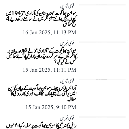
قومی خبریں
موہن بھاگوت ’ہندوستان کی آزادی‘ 1947 میں
کیوں نہیں مانتے؟ کانگریس نے سامنے رکھ دیے 4
تلخ حقائق
16 Jan 2025, 11:13 PM
قومی خبریں
موہن بھاگوت کے ’آزادی‘ والے متنازعہ بیان پر
کانگریس کے سرکردہ لیڈران چراغ پا، آئیے جانیں
کس نے کیا کہا؟
15 Jan 2025, 11:11 PM
قومی خبریں
آر ایس ایس چیف موہن بھاگوت کے بیان کو این
ایس یو آئی نے بتایا ملک مخالف، فوری کارروائی کا
مطالبہ
15 Jan 2025, 9:40 PM
قومی خبریں
راہل گاندھی کا موہن بھاگوت پر حملہ، کہا- ’انہوں