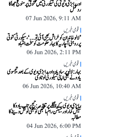
اور رابڑی دیوی کی سیکورٹی میں کٹوتی پر منوج جھا کا
ردعمل
07 Jun 2026, 9:11 AM
قومی خبریں
’لالو خاندان کو خراش بھی آئی تو...‘، سیکورٹی کٹوتی
پر روہنی آچاریہ کا بہار حکومت کو سخت انتباہ
06 Jun 2026, 2:11 PM
قومی خبریں
بہار: لالو پرساد یادو اور رابڑی دیوی کے بعد تیجسوی
یادو نے بھی اپنی سیکورٹی لوٹا دی
06 Jun 2026, 10:40 AM
قومی خبریں
رابڑی دیوی کے بنگلے پر تنازعہ: تیج پرتاپ یادو کا
نتیش کمار اور جیتن رام مانجھی کو بھی نوٹس دینے کا
مطالبہ
04 Jun 2026, 6:00 PM