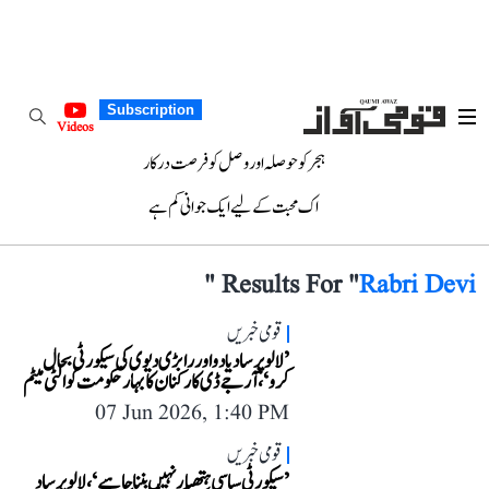
Subscription
Videos
ہجر کو حوصلہ اور وصل کو فرصت درکار
اک محبت کے لیے ایک جوانی کم ہے
"
Results For "
Rabri Devi
قومی خبریں
’لالو پرساد یادو اور رابڑی دیوی کی سیکورٹی بحال
کرو‘، آر جے ڈی کارکنان کا بہار حکومت کو الٹی میٹم
07 Jun 2026, 1:40 PM
قومی خبریں
’سیکورٹی سیاسی ہتھیار نہیں بننا چاہیے‘، لالو پرساد