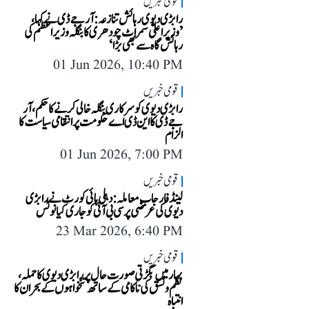
قومی خبریں
رابڑی دیوی رہائش تنازعہ: آر جے ڈی نے کہا،
’وزیر اعلیٰ سمراٹ چودھری کا بنگلہ وزیر اعظم کی
رہائش گاہ سے بھی بڑا‘
01 Jun 2026, 10:40 PM
قومی خبریں
رابڑی دیوی کو سرکاری بنگلہ خالی کرنے کا حکم، آر
جے ڈی کا این ڈی اے حکومت پر انتقامی سیاست کا
الزام
01 Jun 2026, 7:00 PM
قومی خبریں
لینڈ فار جاب معاملہ: دہلی ہائی کورٹ نے رابڑی
دیوی کی عرضی پر سی بی آئی کو جاری کیا نوٹس
23 Mar 2026, 6:40 PM
قومی خبریں
بہار میں بگڑتی صورت حال پر رابڑی دیوی کا حملہ،
نظم و نسق کی ناکامی کے ساتھ تنخواہوں کے بحران کا
انتباہ