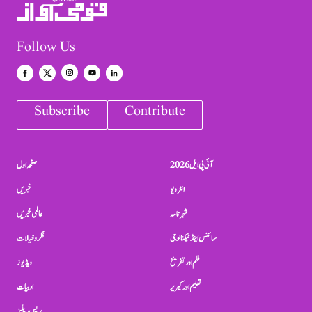
Follow Us
Subscribe
Contribute
آئی پی ایل 2026
صفحہ اول
انٹرویو
خبریں
شہرنامہ
عالمی خبریں
سائنس اینڈ ٹیکنالوجی
فکر و خیالات
فلم اور تفریح
ویڈیوز
تعلیم اور کیریر
ادبیات
پریس ریلیز