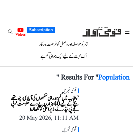
Subscription
Videos
ہجر کو حوصلہ اور وصل کو فرصت درکار
اک محبت کے لیے ایک جوانی کم ہے
"
Results For "
Population
قومی خبریں
’پنجاب میں کم ہو رہی سکھوں کی آبادی، چوتھے
بچے کے لیے 40 ہزار روپے دے حکومت‘، بی
جے پی لیڈر نے وزیر اعلیٰ کو لکھا خط
20 May 2026, 11:11 AM
قومی خبریں