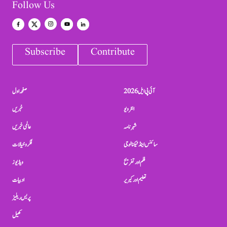
Follow Us
Subscribe
Contribute
آئی پی ایل 2026
صفحہ اول
انٹرویو
خبریں
شہرنامہ
عالمی خبریں
سائنس اینڈ ٹیکنالوجی
فکر و خیالات
فلم اور تفریح
ویڈیوز
تعلیم اور کیریر
ادبیات
پریس ریلیز
کھیل