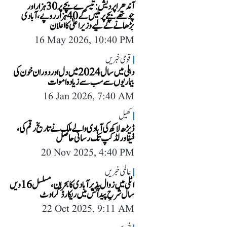
آندھرا پردیش: تیسرے بچے پر 30 ہزار اور
چوتھے بچے پر ملیں گے 40 ہزار روپے، آبادی
بڑھانے کے لیے وزیر اعلیٰ کا اعلان
16 May 2026, 10:40 PM
قومی خبریں
دہلی میں سال 2024 میں دل اور دوران خون کی
بیماریوں سے سب سے زیادہ اموات
16 Jan 2026, 7:40 AM
کھیل
ڈیڑھ لاکھ کی آبادی والے ملک نے تاریخ رقم کی،
فیفا ورلڈ کپ تک رسائی حاصل
20 Nov 2025, 4:40 PM
عالمی خبریں
اٹلی میں زوال پذیر آبادی کا بحران، مسلسل 16ویں
سال شرحِ پیدائش میں ریکارڈ گراوٹ
22 Oct 2025, 9:11 AM