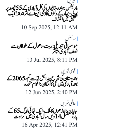
خبریں
ماریشس: ہندوستانیوں کی کُل آبادی کے 55 فیصد پر
یوپی-بہار کے دلتوں کا ڈی این اے اثرانداز! ایک
تحقیق میں انکشاف
10 Sep 2025, 12:11 AM
سائنس
موسمیاتی تبدیلی: ریت، دھول کے طوفان سے
نصف آبادی متاثر
13 Jul 2025, 8:11 PM
قومی خبریں
ہندوستان کی شرح پیدائش 2 سے کم، 2065 کے
بعد آبادی میں کمی کا امکان: اقوام متحدہ
12 Jun 2025, 2:40 PM
عالمی خبریں
جاپان بنا بوڑھوں کا ملک، ایک تہائی لوگ 65 کے
پار، مسلسل 14ویں سال آبادی میں گراوٹ
16 Apr 2025, 12:41 PM