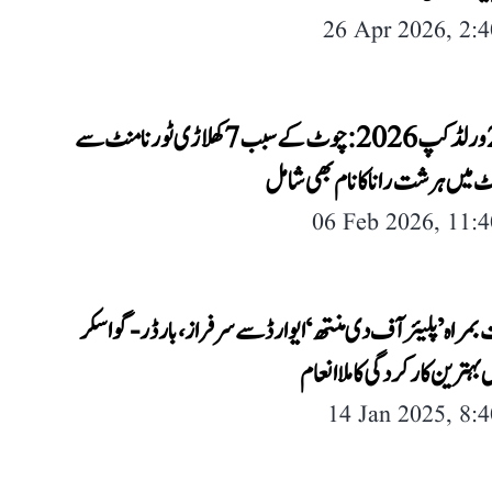
26 Apr 2026, 2:
ٹی-20 ورلڈ کپ 2026: چوٹ کے سبب 7 کھلاڑی ٹورنامنٹ سے
ٹ میں ہرشت رانا کا نام بھی شامل
06 Feb 2026, 11:
مراہ ’پلیئر آف دی منتھ‘ ایوارڈ سے سرفراز، بارڈر-گواسکر
 بہترین کارکردگی کا ملا انعام
14 Jan 2025, 8: