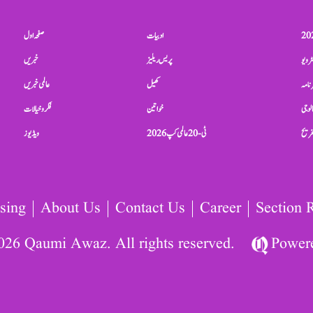
ادبیات
صفحہ اول
ٹرویو
پریس ریلیز
خبریں
نامہ
کھیل
عالمی خبریں
الوجی
خواتین
فکر و خیالات
تفریح
ٹی-20 عالمی کپ 2026
ویڈیوز
sing
About Us
Contact Us
Career
Section 
026 Qaumi Awaz. All rights reserved.
Power