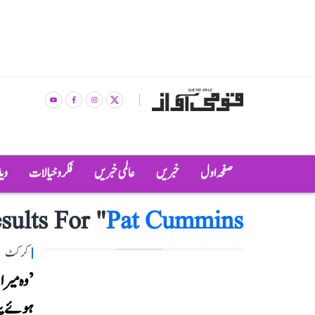
صفحہ اول
خبریں
عالمی خبریں
فکر و خیالات
وی
sults For "
Pat Cummins
کرکٹ
’وہ میرا
ہوئے پ