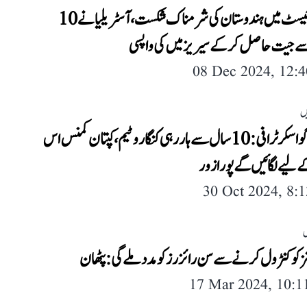
ایڈیلیڈ ٹیسٹ میں ہندوستان کی شرمناک شکست، آسٹریلیا نے 10
جیت حاصل کرکے سیریز میں کی واپسی
08 Dec 2024, 12:
ں
بارڈر-گواسکر ٹرافی: 10 سال سے ہار رہی کنگارو ٹیم، کپتان کمنس اس
کے لیے لگائیں گے پورا زور
30 Oct 2024, 8:
ل
 کو کنٹرول کرنے سے سن رائزرز کو مدد ملے گی: پٹھان
17 Mar 2024, 10: