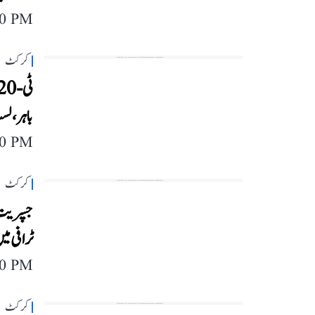
40 PM
کرکٹ
باہر، لس
40 PM
کرکٹ
جسپریت ب
ٹرافی میں
40 PM
کرکٹ