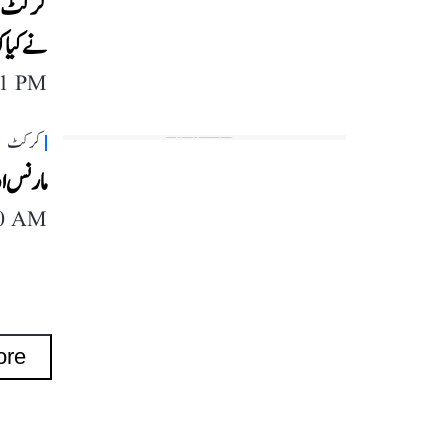
کرکٹ عا
نے کیا ک
11 PM
کرکٹ
مارنس ا
40 AM
ore