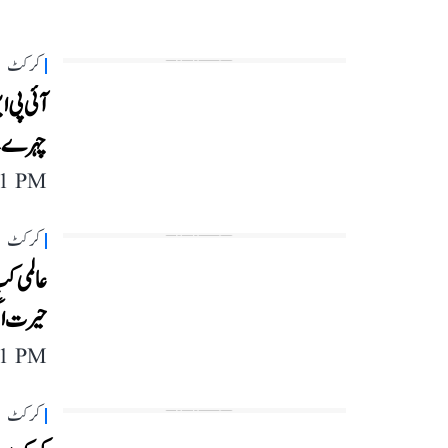
کرکٹ
چہرے ب
11 PM
کرکٹ
عالمی ک
حیرت ان
11 PM
کرکٹ