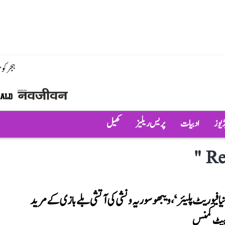
ہجر کو
ڈیوز
ادبیات
پریس ریلیز
کھیل
"
Re
 نیا فیوریٹ پلیئر‘، ویبھو سوریہ ونشی کی آتشی بلے بازی کے مرید
یٹ کمنس