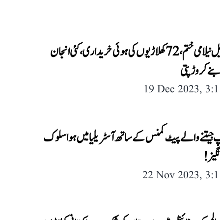
آئی پی ایل نیلامی ختم، 72 کھلاڑیوں کی ہوئی خریداری، کئی انجان
نے کروڑپتی
19 Dec 2023, 3:
پ جیتنے والے پیٹ کمنس کے ساتھ آسٹریلیا میں ہوا سلوک
گیز!
22 Nov 2023, 3: