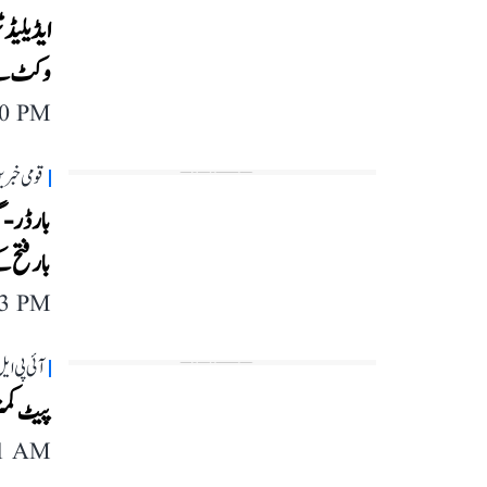
وکٹ سے 
40 PM
قومی خبری
بار فتح 
13 PM
آئی پی ای
پیٹ کمنز
11 AM