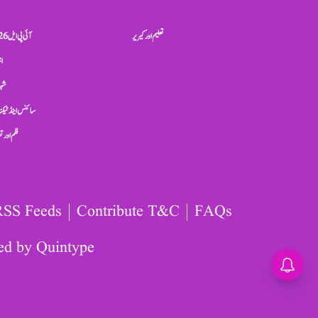
تعلیم اور کیریر
آئی پی ایل 2026
ان
شہر
سائنس اینڈ ٹیکن
فلم اور 
RSS Feeds
Contribute T&C
FAQs
ed by
Quintype