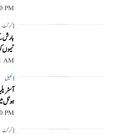
40 PM
کرکٹ
بارش کے
ٹیموں کو دئے
11 AM
کھیل
آسٹریلی
ہوٹل میں
40 PM
کرکٹ