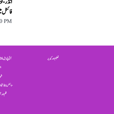
فائنل می
40 PM
تعلیم اور کیریر
آئی پی ایل 2026
ان
شہر
سائنس اینڈ ٹیکن
فلم اور 