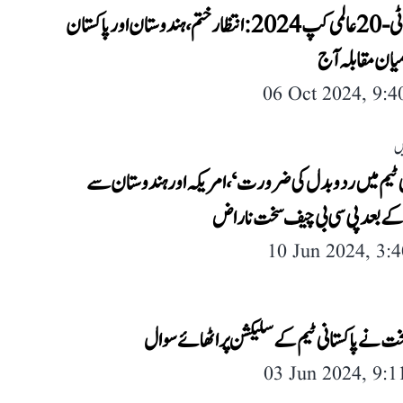
خواتین ٹی-20 عالمی کپ 2024: انتظار ختم، ہندوستان اور پاکستان
ان مقابلہ آج
06 Oct 2024, 9:
ں
ی ٹیم میں رد و بدل کی ضرورت‘، امریکہ اور ہندوستان سے
 بعد پی سی بی چیف سخت ناراض
10 Jun 2024, 3:
ت نے پاکستانی ٹیم کے سلیکشن پر اٹھائے سوال
03 Jun 2024, 9: