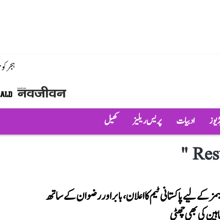
ہجر کو
ڈیوز
ادبیات
پریس ریلیز
کھیل
"
Res
مز کے لیے پاکستانی ٹیم کا اعلان، بابر اور رضوان کے ساتھ
ہین کی بھی چھٹی