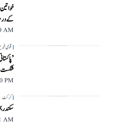
کے درمی
40 AM
قومی خبری
’پاکستان
شکست کے
40 PM
کرکٹ
سکندر بخ
11 AM