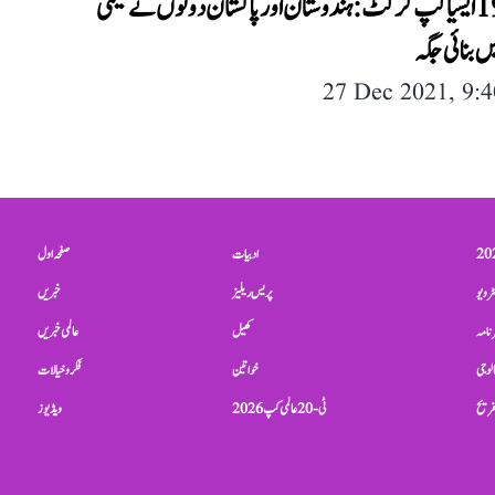
انڈر-19 ایشیا کپ کرکٹ: ہندوستان اور پاکستان دونوں نے سیمی
ں بنائی جگہ
27 Dec 2021, 9:
ادبیات
صفحہ اول
ٹرویو
پریس ریلیز
خبریں
نامہ
کھیل
عالمی خبریں
الوجی
خواتین
فکر و خیالات
تفریح
ٹی-20 عالمی کپ 2026
ویڈیوز