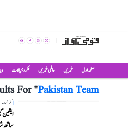
صفحہ اول
خبریں
عالمی خبریں
فکر و خیالات
وی
ults For "
Pakistan Team
کرکٹ
ایشین گی
ساتھ شا