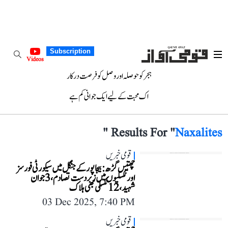
Subscription
Videos
ہجر کو حوصلہ اور وصل کو فرصت درکار
اک محبت کے لیے ایک جوانی کم ہے
"
Results For "
Naxalites
قومی خبریں
چھتیس گڑھ: بیجاپور کے جنگل میں سیکورٹی فورسز
اور نکسلیوں میں زبردست تصادم، 3 جوان
شہید، 12 نکسلی بھی ہلاک
03 Dec 2025, 7:40 PM
قومی خبریں