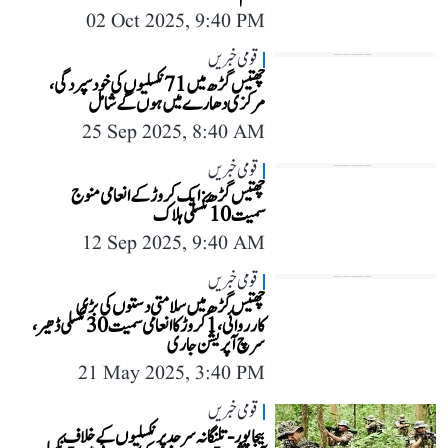
02 Oct 2025, 9:40 PM
قومی خبریں
چھتیس گڑھ میں 71 نکسلیوں کی خود سپردگی،
مرکزی دھارے میں ہوں گے شامل
25 Sep 2025, 8:40 AM
قومی خبریں
چھتیس گڑھ: ایک کروڑ کے انعامی منوج
سمیت 10 نکسلی ہلاک
12 Sep 2025, 9:40 AM
قومی خبریں
چھتیس گڑھ میں سلامتی دستوں کی بڑی
کارروائی، 1 کروڑ کا انعامی سمیت 30 نکسلی ڈھیر،
سرچ آپریشن جاری
21 May 2025, 3:40 PM
قومی خبریں
بیجا پور-تلنگانہ سرحد پر نکسلیوں کے خلاف