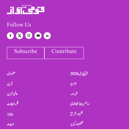
Follow Us
Subscribe
Contribute
آئی پی ایل 2026
صفحہ اول
انٹرویو
خبریں
شہرنامہ
عالمی خبریں
سائنس اینڈ ٹیکنالوجی
فکر و خیالات
فلم اور تفریح
ویڈیوز
تعلیم اور کیریر
ادبیات