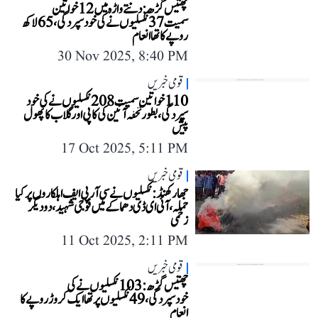
چھتیس گڑھ: دنتے واڑہ میں 12 خواتین
سمیت 37 نکسلیوں نے کی خودسپردگی، 65 لاکھ
روپے کا تھا انعام
30 Nov 2025, 8:40 PM
قومی خبریں
110 خواتین سمیت 208 نکسلیوں نے کی خود
سپردگی، بطور تحفہ آئین کی کاپی اور گلاب کا پھول
پیش
17 Oct 2025, 5:11 PM
قومی خبریں
جھارکھنڈ: نکسلیوں نے سی آر پی ایف اہلکاروں پر کیا
حملہ، آئی ای ڈی دھماکے میں فوجی شہید، دو دیگر
زخمی
11 Oct 2025, 2:11 PM
قومی خبریں
چھتیس گڑھ: 103 نکسلیوں نے کی
خودسپردگی، 49 نکسلیوں پر تھا ایک کروڑ روپے کا
انعام