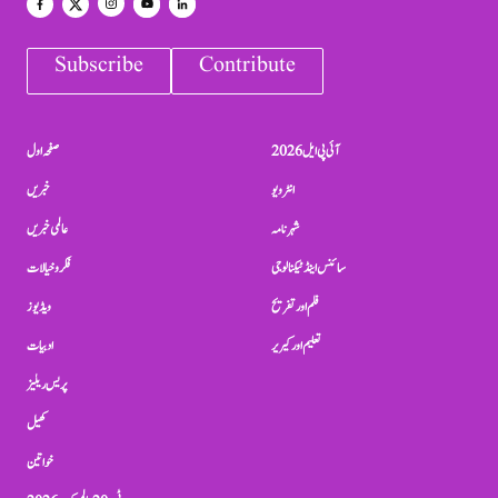
Subscribe
Contribute
آئی پی ایل 2026
صفحہ اول
انٹرویو
خبریں
شہرنامہ
عالمی خبریں
سائنس اینڈ ٹیکنالوجی
فکر و خیالات
فلم اور تفریح
ویڈیوز
تعلیم اور کیریر
ادبیات
پریس ریلیز
کھیل
خواتین