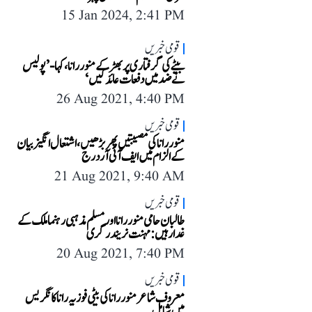
15 Jan 2024, 2:41 PM
قومی خبریں
بیٹے کی گرفتاری پر بھڑکے منور رانا، کہا- ’پولیس
نے ضد میں دفعات عائد کیں‘
26 Aug 2021, 4:40 PM
قومی خبریں
منور رانا کی مصیبتیں پھر بڑھیں، اشتعال انگیز بیان
کے الزام میں ایف آئی آر درج
21 Aug 2021, 9:40 AM
قومی خبریں
طالبان حامی منور رانا اور مسلم مذہبی رہنما ملک کے
غدار ہیں: مہنت نریندر گری
20 Aug 2021, 7:40 PM
قومی خبریں
معروف شاعر منور رانا کی بیٹی فوزیہ رانا کانگریس
میں شامل