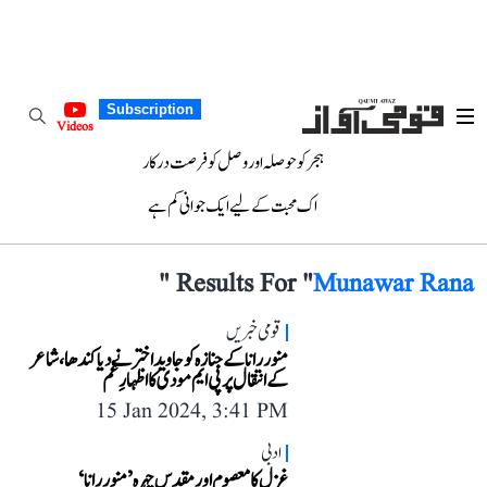
Subscription
Videos
ہجر کو حوصلہ اور وصل کو فرصت درکار
اک محبت کے لیے ایک جوانی کم ہے
"
Results For "
Munawar Rana
قومی خبریں
منور رانا کے جنازہ کو جاوید اختر نے دیا کندھا، شاعر
کے انتقال پر پی ایم مودی کا اظہارِ غم
15 Jan 2024, 3:41 PM
ادبی
غزل کا معصوم اور مقدس چہرہ ’منور رانا‘