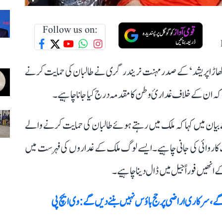
Follow us on:
اکھاڑا پریشد‘ کے صدر مہنت نریندر گری نے طالبان کی حمایت کرنے
ا کہ ان کے خلاف غداریٔ وطن کا مقدمہ درج کیا جانا چاہیے۔
یان میں کہا کہ ملک میں رہتے ہوئے طالبان کی حمایت کرنے والے
خت کاروائی کی جانی چاہیے۔ ایسے لوگ ملک کے غداروں کی فہرست میں
نھیں فوراً جیل میں ڈال دینا چاہیے۔
 گے، سرکاری اراضی پر حج ہاؤس نہیں بننےدیں گے: وی ایچ پی