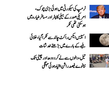
ٹرمپ کی سیکورٹی میں ہوئی بڑی چوک،
امریکی صدر کے ہیلی کاپٹر اور مسافر طیارہ میں
ہو سکتی تھی ٹکر
اسپیس ایکس راکٹ چاند سے ٹکرا گیا، خلائی
ملبے کے بارے میں بڑھتے خدشات
تیل، دالوں سے لے کر دودھ اور چینی تک
ننانوے فیصد راشن اشیاء ہوئی مہنگی