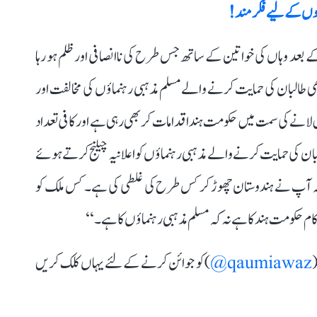
کھوں کے لیے فکرمند!
ے بعد وہاں کی خواتین کے ساتھ جس طرح کی ناانصافی اور ظلم ہو رہا
ھی طالبان کی حمایت کرنے والے مسلم مذہبی رہنماؤں کی مخالفت اور
پس لانے کی سمت میں حکومت ہند اقدامات کر بھی رہی ہے اور کافی تعداد
بان کی حمایت کرنے والے مذہبی رہنماؤں کو اعلانیہ چیلنج کرتے ہوئے
گا کہ آپ نے ہندوستان چھوڑ کر کس طرح کی غلطی کی ہے۔ کس ملک کو
ام حکومت ہند کا ہے نہ کہ مسلم مذہبی رہنماؤں کا ہے۔‘‘
(
qaumiawaz@
) کو جوائن کرنے کے لئے یہاں کلک کریں