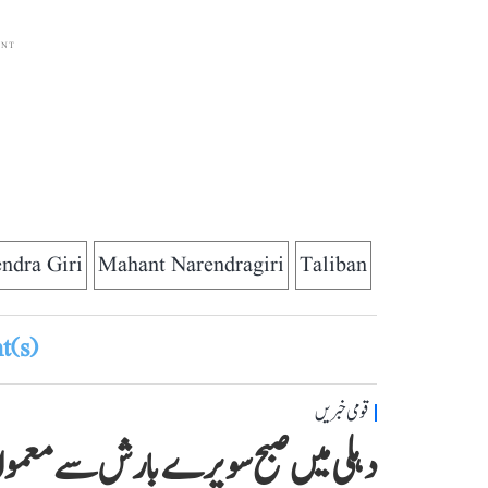
ENT
ndra Giri
Mahant Narendragiri
Taliban
(s)
قومی خبریں
دہلی میں صبح سویرے بارش سے معمول