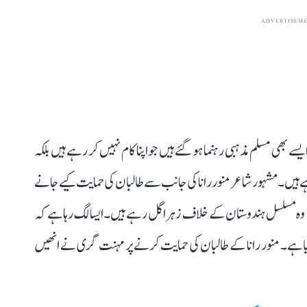
ADVERTISEM
بھی مسلم مذہبی رہنما ہو گئے ہیں جو اپنا کام نہیں کر رہے ہیں بلکہ
ہیں۔ مشہور شاعر منور رانا کی جانب سے طالبان کی حمایت کیے جانے
 وہ مسلسل ہندوستان کے خلاف زہر اگل رہے ہیں۔ ایسا لگ رہا ہے کہ
گیا ہے۔ منور رانا کے طالبان کی حمایت کرنے پر مہنت گری نے انھیں