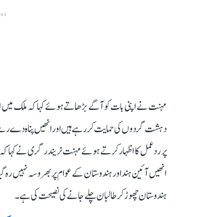
ENT
مہنت نے اپنی بات کو آگے بڑھاتے ہوئے کہا کہ ملک میں ایسے 
دہشت گردوں کی حمایت کر رہے ہیں اور انھیں پناہ دے رہے 
پر رد عمل کا اظہار کرتے ہوئے مہنت نریندر گری نے کہا کہ
انھیں آئین ہند اور ہندوستان کے عوام پر بھروسہ نہیں رہ 
ہندوستان چھوڑ کر طالبان چلے جانے کی نصیحت کی ہے۔