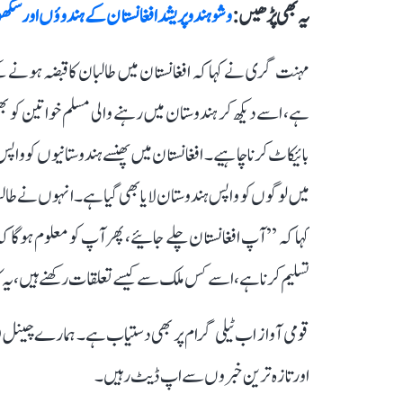
یہ بھی پڑھیں :
وشو ہندو پریشد افغانستان کے ہندوؤں اور س
مہنت گری نے کہا کہ افغانستان میں طالبان کا قبضہ ہونے ک
ہے، اسے دیکھ کر ہندوستان میں رہنے والی مسلم خواتین کو ب
بائیکاٹ کرنا چاہیے۔ افغانستان میں پھنسے ہندوستانیوں کو وا
میں لوگوں کو واپس ہندوستان لایا بھی گیا ہے۔ انہوں نے طال
کہا کہ ’’آپ افغانستان چلے جائیے، پھر آپ کو معلوم ہو
تسلیم کرنا ہے، اسے کس ملک سے کیسے تعلقات رکھنے ہیں، یہ ک
قومی آواز اب ٹیلی گرام پر بھی دستیاب ہے۔ ہمارے چینل 
اور تازہ ترین خبروں سے اپ ڈیٹ رہیں۔