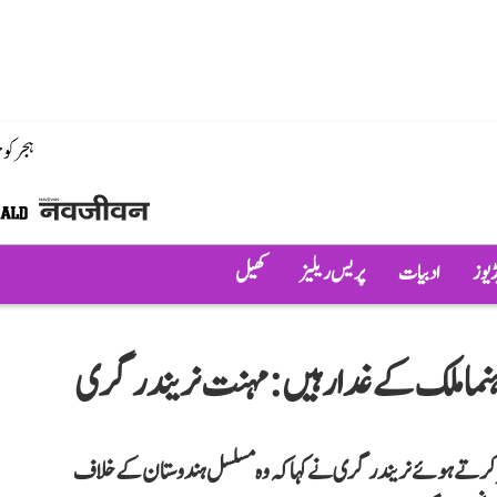
ہجر کو
ڈیوز
ادبیات
پریس ریلیز
کھیل
 رہنما ملک کے غدار ہیں: مہنت نریندر گری
اہر کرتے ہوئے نریندر گری نے کہا کہ وہ مسلسل ہندوستان کے خلاف