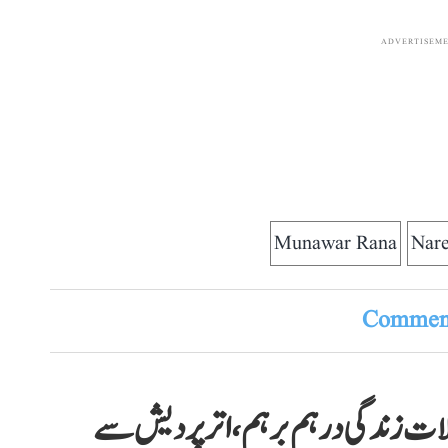
ADVERTISEM
Munawar Rana
Nare
Comment
ات زندگی درہم برہم، اترپردیش سے