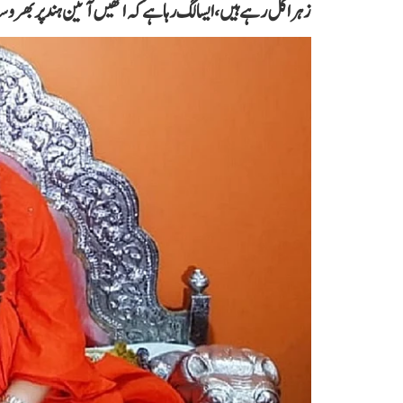
زہر اگل رہے ہیں، ایسا لگ رہا ہے کہ انھیں آئین ہند پر بھروس