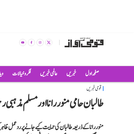
صفحہ اول
خبریں
عالمی خبریں
فکر و خیالات
وی
قومی خبریں
طالبان حامی منور رانا اور مسلم مذہبی
منور رانا کے ذریعہ طالبان کی حمایت کیے جانے پر رد عمل ظ