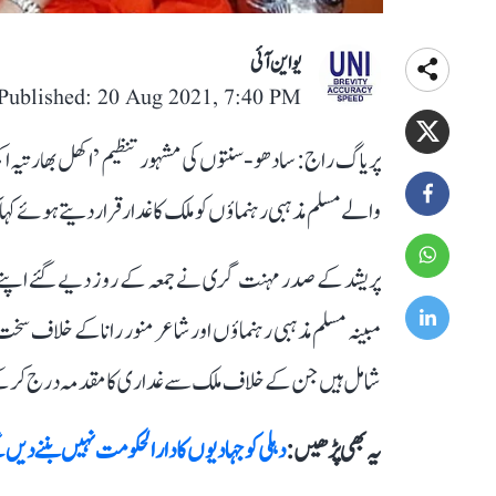
یو این آئی
Published: 20 Aug 2021, 7:40 PM
پریاگ راج: سادھو-سنتوں کی مشہور تنظیم ’اکھل بھارتیہ 
والے مسلم مذہبی رہنماؤں کو ملک کا غدار قرار دیتے ہوئے کہ
پریشد کے صدر مہنت گری نے جمعہ کے روز دیے گئے اپنے ب
مبینہ مسلم مذہبی رہنماؤں اور شاعر منور رانا کے خلاف س
شامل ہیں جن کے خلاف ملک سے غداری کا مقدمہ درج کر کے ا
یہ بھی پڑھیں :
دہلی کو جہادیوں کا دارالحکومت نہیں بننےدیں