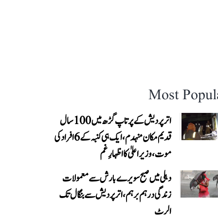
Most Popul
اتر پردیش کے پرتاپ گڑھ میں 100 سال
قدیم مکان منہدم، ایک ہی کنبہ کے 6 افراد کی
موت، وزیر اعلیٰ کا اظہارِ غم
دہلی میں صبح سویرے بارش سے معمولات
زندگی درہم برہم، اترپردیش سے بنگال تک
الرٹ